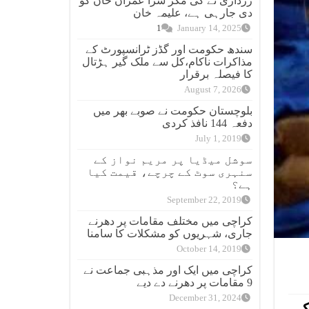
زرداری نے کی مگر سزا عمران خان کو
دی جارہی ہے، علیمہ خان
1
January 14, 2025
سندھ حکومت اور گڈز ٹرانسپورٹ کے
مذاکرات ناکام،کل سے ملک گیر ہڑتال
کا فیصلہ برقرار
August 7, 2026
بلوچستان حکومت نے صوبے بھر میں
دفعہ 144 نافذ کردی
July 1, 2019
سوشل میڈیا پر مریم نواز کے
سنہری سوٹ کے چرچے، قیمت کیا
ہے؟
September 22, 2019
کراچی میں مختلف مقامات پر دھرنے
جاری، شہریوں کو مشکلات کا سامنا
October 14, 2019
کراچی میں ایک اور مذہبی جماعت نے
9 مقامات پر دھرنے دے دیے
December 31, 2024
کے