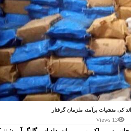
13 Views
جانب سے ملک بھر میں انسداد اسمگلنگ آپریشنز 