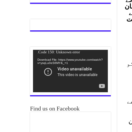
ان
ے
میت
Video
Code 150: Unknown error.
Player
Download File: https://www.youtube.com/watch?
و
v=ysqLu0eS6MY&_=1
ے
Find us on Facebook
ہیروئن