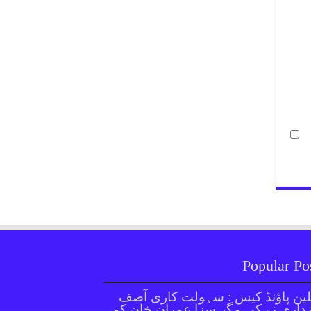
Popular Po
ین پاؤنڈ کیس : سہولت کاری آصف
داری نے کی مگر سزا عمران خان کو