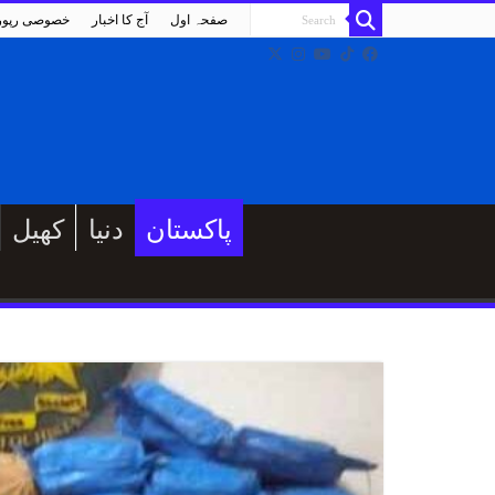
صفحہ اول
آج کا اخبار
خصوصی رپو
پاکستان
دنیا
کھیل