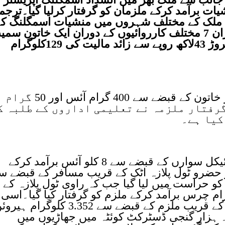
ی منشیات برآمد کرکے ملزمان کو گرفتار کرلیا گیا۔ترجم
ا ملک کے مختلف شہروں میں منشیات اسمگلنگ ک
خلاف کریک ڈاؤن جاری ہے۔ اس دوران 7 مختلف کارروائیوں کے دوران ایک خاتون س
6 ملزمان کو گرفتار کرلیا گیا اور 14کروڑ 43لاکھ روپے سے زائد مالیت کی 129کلوگرام
اسلام آباد ٹول پلازہ کے قریب مسافر خاتون کے قبضے سے 400 گرام آئس اور 50 گرام
گرفتار ملزمہ نے تعلیمی اداروں کے طلبہ ک
کیا ہے۔
ریلوے روڑ پشاور کے قریب2 موٹر سائیکل سوارں کے قبضے سے 8 کلو آئس برآمد کرکے
دھر حضرو ٹول پلازہ اٹک کے قریب مسافر کے قبضے س
م کو حراست میں لیا گیا جب کہ راوی ٹول پلازہ کے
فر کے قبضے سے 1.5 کلوگرام چرس برآمد کرکے ملزم کو گرفتار کیا گیا۔اسی
طرح ڈسٹرکٹ قصور میں بارڈر ایریا کے قریب ملزم کے قبضے سے 3.352 کلوگرام 
گئیں۔ ہزار گنجی ڈسٹرکٹ کوئٹہ میں جھاڑیوں میں