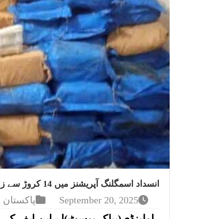
انسداد اسمگلنگ آپریشنز میں 14 کروڑ سے زائد کی منشیات برآمد، ملزمان گرفتار
September 20, 2025
پاکستان
راولپنڈی(پبلک پوسٹ)اے این ایف کی 