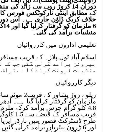
دوران 14 کروڑ روپے سے زائد ک
کے مطابق اینٹی نارکوٹکس فورس ک
منشیات برآمد کی گئی۔
تعلیمی اداروں میں کارروائیاں
ہیروئن برآمد کرلی گئی جب کہ 
منشیات فروخت کرنے کا اعتراف 
دیگر کارروائیاں
ملزمان کو گرفتار کرلیا گیا ہے۔ اُ
4.8 کلو گرام چرس برآمد کرکے ملز
قریب مسا
اور 6 ڑرون بیٹریاں برآمد کرلی 