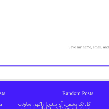
Save my name, email, and w
sts
Random Posts
کل تک دشمن، آج بہنیں! راکھی ساونت
مل
اور شرلین چوپڑا کی ڈرامائی انداز میں
زر