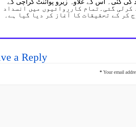
روئن برآمد کی گئی۔ اس کے علاوہ زیرو پوائنٹ کراچی کے
س برآمد کرلی گئی۔تمام کارروائیوں میں انسداد
 کر کے تحقیقات کا آغاز کر دیا گیا ہے۔
ve a Reply
*
Your email addres