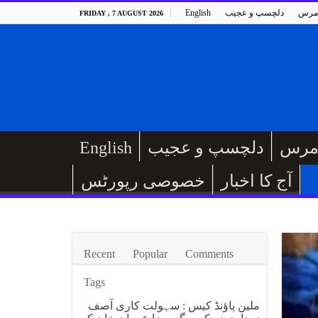
مرس
دلچسپ و عجیب
English
FRIDAY , 7 AUGUST 2026
مرس
دلچسپ و عجیب
English
آج کا اخبار
خصوصی رپورٹس
Recent
Popular
Comments
Tags
ملین پاؤنڈ کیس : سہولت کاری آصف