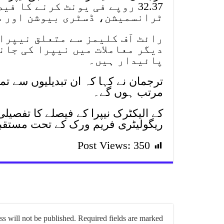
32.37 روپے فی یونٹ کرنے کا 
ٹرانسمیشن، ڈسٹری بیوشن اور سپ
رائٹ آف کلیمز سے متعلق نیپرا
دیگر معاملات میں نیپرا کی جان
پائیدار ہیں۔
ترجمان نے کہا کہ ان تبدیلیوں سے ت
مرتب ہوں گے۔
کے الیکٹرک نیپرا کے فیصلے کا تفصیل
ریگولیٹری فریم ورک کے تحت مستقب
Post Views:
350
s will not be published.
Required fields are marked