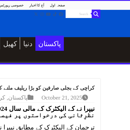
صفحہ اول
آج کا اخبار
خصوصی رپورٹس
پاکستان
دنیا
کھیل
کراچی کے بجلی صارفین کو بڑا ریلیف ملنے کا
October 21, 2025
پاکستان
,
کر
نظرِثانی کی درخواستوں پر فیصل