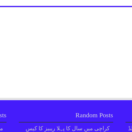
sts
Random Posts
ڈ
کراچی میں سال کا پہلا ریبیز کا کیس
مل