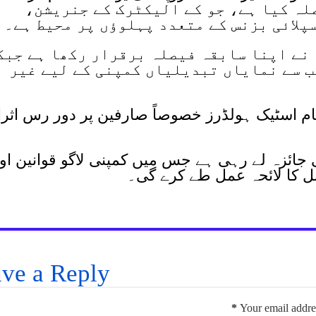
فیصلہ کیا ہے، جو کے الیکٹرک کے جنریشن،
لائی بزنس کے متعدد پہلوؤں پر محیط ہے۔
 نے اپنا سابقہ فیصلہ برقرار رکھا ہے جبک
ب سے نمایاں تبدیلیاں کمپنی کے لیے غیر
مام اسٹیک ہولڈرز خصوصاً صارفین پر دور رس اثر
ی جائزہ لے رہی ہے جس میں کمپنی لاگو قوانین او
ل کا لائحہ عمل طے کرے گی۔
ve a Reply
*
Your email addres