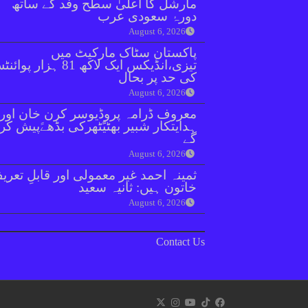
مارشل کا اعلیٰ سطح وفد کے ساتھ
دورۂ سعودی عرب
August 6, 2026
پاکستان سٹاک مارکیٹ میں
تیزی،انڈیکس ایک لاکھ 81 ہزار پو
کی حد پر بحال
August 6, 2026
معروف ڈرامہ پروڈیوسر کرن خان اور
ہدایتکار شبیر بھٹیًٹھرکی بڈھےًپیش کر
گے
August 6, 2026
ثمینہ احمد غیر معمولی اور قابلِ تعری
خاتون ہیں: ثانیہ سعید
August 6, 2026
Contact Us