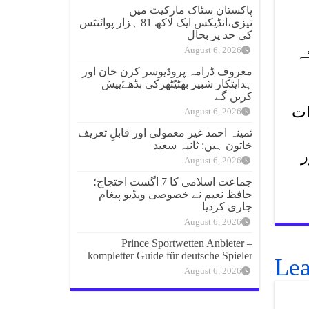
پاکستان سٹاک مارکیٹ میں
تیزی،انڈیکس ایک لاکھ 81 ہزار پوائنٹس
کی حد پر بحال
ہ
August 6, 2026
معروف ڈرامہ پروڈیوسر کرن خان اور
ہدایتکار شبیر بھٹیًٹھرکی بڈھےًپیش
کریں گے
ات
August 6, 2026
ثمینہ احمد غیر معمولی اور قابلِ تعریف
خاتون ہیں: ثانیہ سعید
ر
August 6, 2026
جماعت اسلامی کا 7 اگست احتجاج؛
حافظ نعیم نے خصوصی ویڈیو پیغام
جاری کردیا
August 6, 2026
Prince Sportwetten Anbieter –
kompletter Guide für deutsche Spieler
Lea
August 6, 2026