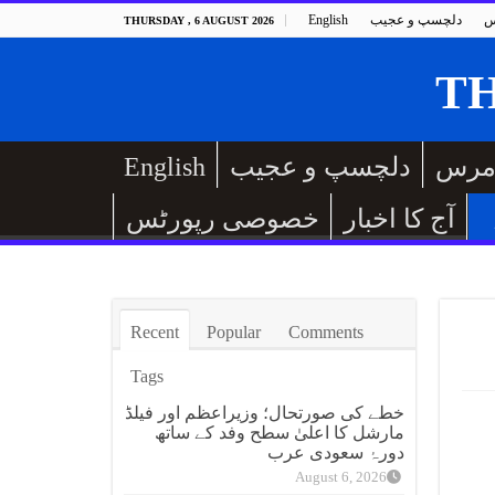
س
دلچسپ و عجیب
English
THURSDAY , 6 AUGUST 2026
مرس
دلچسپ و عجیب
English
آج کا اخبار
خصوصی رپورٹس
Recent
Popular
Comments
Tags
خطے کی صورتحال؛ وزیراعظم اور فیلڈ
مارشل کا اعلیٰ سطح وفد کے ساتھ
دورۂ سعودی عرب
August 6, 2026