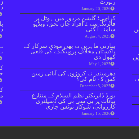
رپورٹ
زر
دی
January 26, 2026
کراچی؛ گلشنِ مزدور میں ہوٹل پر
فائرنگ سے 2 افراد جاں بحق، ویڈیو
بل
ائنٹس
سامنے آ گئی
دفعہ 
August 4, 2025
بھارتی ماہرین نے بھی مودی سرکار کے
سو
پاکستان مخلاف پروپیگنڈے کی قلعی
سن
یں
کھول دی
May 1, 2025
کر
دھرمیندر نے کروڑوں کی آبائی زمین
جا
ف
کس کے نام کی؟
December 5, 2025
بورڈ ڈائریکٹر نظم السلام کے متنازع
مق
بیانات پر بی سی بی کی ڈسپلنری
کارروائی، شوکاز نوٹس جاری
January 15, 2026