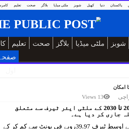
پاکستان
دنیا
کھیل
شوبز
ملٹی میڈیا
بلاگز
صحت
تعلیم
کامر
شوبز
ملٹی میڈیا
بلاگز
صحت
تعلیم
کا
صفحہ
اول
 امکان
اچی
13 Views
نیپرا نے کے الیکٹرک کے مالی سال 2024 تا 2030 کے ملٹی ایئر ٹیرف سے متعلق
ہ جاری کر دیا ہے۔
ترجمان کے الیکٹرک کے مطابق نیپرا نے اوسط ٹیرف 39.97روپے فی یونٹ سے کم کر کے