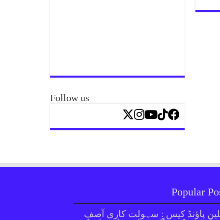
Follow us
Popular Po
ین پاؤنڈ کیس : سہولت کاری آصف