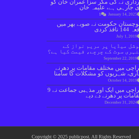
داری نے کی مگر سزا عمران خان کو
 جارہی ہے، علیمہ خان
1
January 14, 2025
وچستان حکومت نے صوبے بھر میں
144 نافذ کردی
July 1, 2019
شل میڈیا پر مریم نواز کے
ہری سوٹ کے چرچے، قیمت کیا ہے؟
September 22, 2019
اچی میں مختلف مقامات پر دھرنے
ری، شہریوں کو مشکلات کا سامنا
October 14, 2019
کراچی میں ایک اور مذہبی جماعت نے 9
امات پر دھرنے دے دیے
December 31, 2024
Copyright © 2025 publicpost. All Rights Reserved