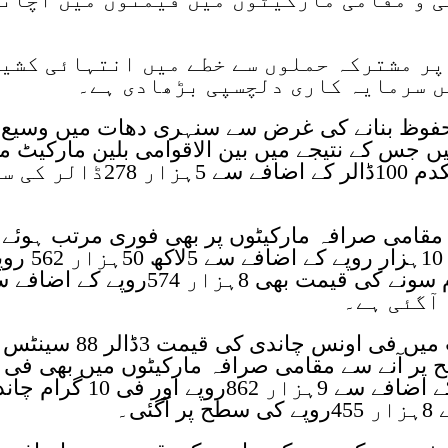
پر مشترکہ حملوں سے خطے میں انتہائی کشی
ں سرمایہ کاری دلچسپی بڑھادی ہے۔
و محفوظ بنانے کی غرض سے سنہری دھات میں وسیع
یں جس کے نتیجے میں بین الاقوامی بلین مارکیٹ م
ہفتے کو فی اونس سونے کی قیمت یکدم 100ڈالر کے اضافے سے 5ہزار 
مقامی صرافہ مارکیٹوں پر بھی فوری مرتب ہوئے
جہاں فی تولہ سونے کی قیمت یکدم 10ہزار روپے کے اضافے
کی سطح پر آگئی ہے اور فی 10 گرام سونے کی قیمت بھی 8ہزار 574روپے کے
اسی طرح بین الاقوامی بلین مارکیٹ میں فی اونس چاندی کی قیم
سینٹس کی سطح پر آنے سے مقامی صرافہ مارکیٹوں میں بھی فی
تولہ چاندی کی قیمت بھی 388روپے کے اضافے سے 9ہزار 862روپے اور ف