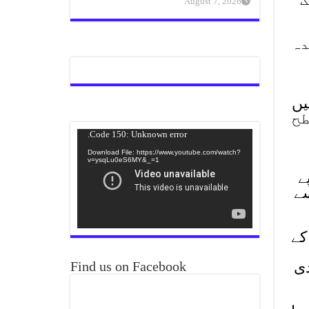
August 7, 2026
دہ
یں
278ڈالر کی سطح
Video
Code 150: Unknown error.
Player
Download File: https://www.youtube.com/watch?
v=ysqLu0eS6MY&_=1
 سے 5لاکھ 50ہزار 562 روپے
 اضافے سے
ت 3ڈالر 88 سینٹس کے
ی 10 گرام چاندی
Find us on Facebook