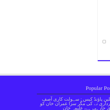
Popular Po
ین پاؤنڈ کیس : سہولت کاری آصف
داری نے کی مگر سزا عمران خان کو
 جارہی ہے، علیمہ خان