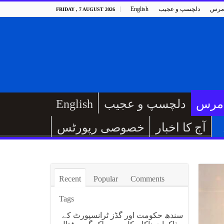
مرس
دلچسپ و عجیب
English
FRIDAY , 7 AUGUST 2026
مرس
دلچسپ و عجیب
English
آج کا اخبار
خصوصی رپورٹس
Recent
Popular
Comments
Tags
سندھ حکومت اور گڈز ٹرانسپورٹ کے