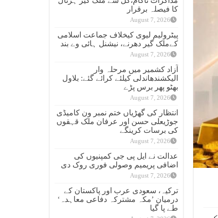
مذاکرات ناکام،کل سے ملک گیر ہڑتال
کا فیصلہ برقرار
August 7, 2026
پیٹرولیم لیوی کیخلاف جماعت اسلامی
کےملک گیر دھرنے، نیشنل ہائی وے بند
August 7, 2026
آزاد کشمیر میں مرحلہ وار
الیکشندھاندلی کیلئے کرائے گئے: بلاول
بھٹو پھر برس پڑے
August 7, 2026
انتظار کی گھڑیاں ختم نمبر ون کامیڈی
جوڑیعلی حسن اور عرفان ملک قہقوں
کی برسات کرینگے
August 7, 2026
عدالت نے ایل پی جی کمپنیوں کی
اضافی پریمیم وصولی فوری روک دی
August 7, 2026
ترکیہ، سعودی عرب اور پاکستان کے
درمیان ’مکہ مشترکہ دفاعی معاہدہ‘
طے پا گیا
ک