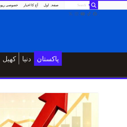
صفحہ اول
آج کا اخبار
خصوصی رپو
پاکستان
دنیا
کھیل