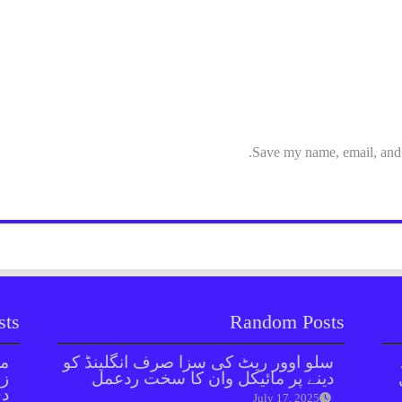
Save my name, email, and w
sts
Random Posts
سلو اوور ریٹ کی سزا صرف انگلینڈ کو
مل
دینے پر مائیکل وان کا سخت ردعمل
زر
دی
July 17, 2025