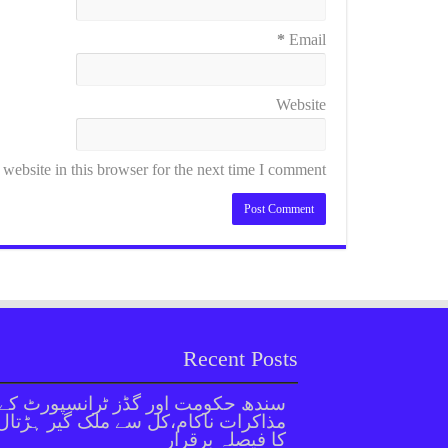
*
Email
Website
ebsite in this browser for the next time I comment.
Recent Posts
سندھ حکومت اور گڈز ٹرانسپورٹ کے
مذاکرات ناکام،کل سے ملک گیر ہڑتال
کا فیصلہ برقرار