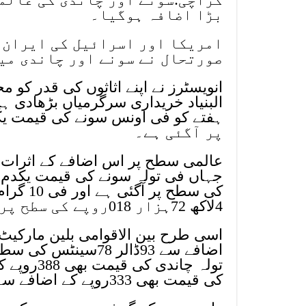
بڑا اضافہ ہوگیا۔
امریکا اور اسرائیل کی ایران 
صورتحال نے سونے اور چاندی می
انویسٹرز نے اپنے اثاثوں کی قدر ک
البنیاد خریداری سرگرمیاں بڑھادی ہ
پر آگئی ہے۔
عالمی سطح پر اس اضافے کے اثرات 
4لاکھ 72ہزار 018روپے کی سطح پر آگئی ہے۔
اضافے سے 93ڈالر 78
کی قیمت بھی 333روپے کے اضافے سے 8ہزار 455روپے کی سطح پر آگئی۔