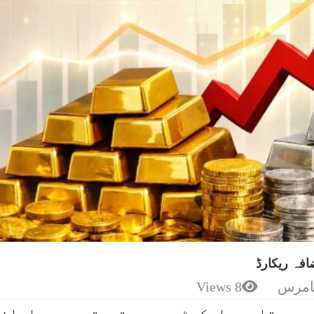
افہ ریکارڈ
امرس
8 Views
ی و مقامی مارکیٹوں میں قیمتوں میں اچان