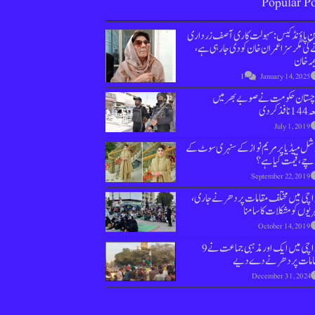
Popular Po
ین پاؤنڈ کیس : سہولت کاری آصف زرداری
کی مگر سزا عمران خان کو دی جارہی ہے،
مہ خان
1
January 14, 2025
وچستان حکومت نے صوبے بھر میں
نافذ کردی
July 1, 2019
ل میڈیا پر مریم نواز کے سنہری سوٹ کے
چے، قیمت کیا ہے؟
September 22, 2019
اچی میں مختلف مقامات پر دھرنے جاری،
یوں کو مشکلات کا سامنا
October 14, 2019
کراچی میں ایک اور مذہبی جماعت نے 9
امات پر دھرنے دے دیے
December 31, 2024