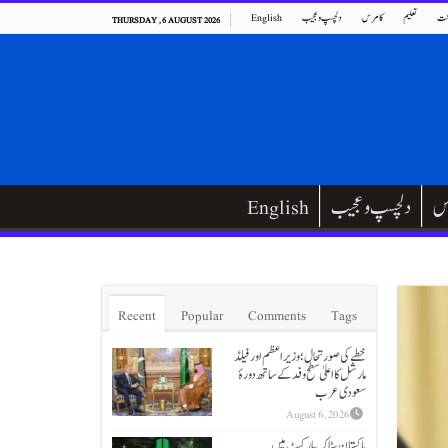
ت
تعلیم
کامرس
دلچسپ و عجیب
English
THURSDAY , 6 AUGUST 2026
س
دلچسپ و عجیب
English
Recent
Popular
Comments
Tags
خطے کی صورتحال؛ وزیراعظم اور فیلڈ
مارشل کا اعلیٰ سطح وفد کے ساتھ دورۂ
سعودی عرب
August 6, 2026
پاکستان سٹاک مارکیٹ میں