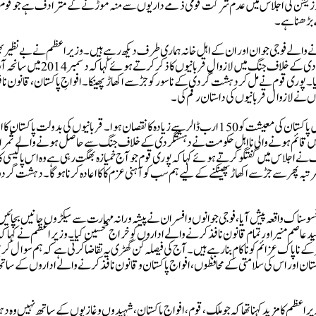
 اپوزیشن کی اجلاس میں عدم شرکت قومی ذمے داریوں سے منہ موڑنے کے مترادف ہے جو قوم 
بڑھنا ہے۔
رنے والے فوجی جوان اور ان کے اہل خانہ ہماری طرف دیکھ رہے ہیں۔وزیراعظم نے بے نظیر بھ
بلور خاندان اور مفتی نعیمی سمیت سیکڑوں اہم شخصیات کی دہشت گردی کے خلاف جنگ میں لازوال قربانیوں کا ذکر کرتے ہوئے
 پوری قوم نے مل کر دہشت گردی کے ناسور کو جڑ سے اکھاڑ پھینکا۔ افواجِ پاکستان، قانون نا
وں نے لازوال قربانیوں کی داستان رقم کی۔
انہوں نے کہا کہ گزشتہ دو دہائیوں کے دوران دہشتگردی کی جنگ میں پاکستان کی معیشت کو 150 ارب ڈالر سے زیادہ کا نقصان ہوا۔ قربانیوں کی بدولت پاکست
ل ہوا، معیشت سنبھلی اور ملک کی رونقیں بحال ہوئیں۔ 2018 میں قائم ہونے والی نا اہل حکومت نے دہشتگردی کے خلاف جنگ سے حاصل ہونے والے 
 نے اجلاس میں گفتگو کرتے ہوئے کہا کہ پوری قوم جو آج خمیازہ بھگت رہی ہے وہ اس پالیسی کا 
پھر سے جڑ سے اکھاڑ پھینکنے کے لیے ہم سب کو آہنی عزم کا کا اعادہ کرنا ہوگا۔ دہشت گردو
سوسناک واقعہ پیش آیا، فوجی جوانوں و افسران نے پیشہ ورانہ مہارت سے سیکڑوں جانیں بچائی
 عاصم منیر اور تمام قانون نافذ کرنے والے اداروں کو خراج تحسین کیا۔وزیراعظم نے کہا کہ
ناپاک عزائم کو ناکام بنا رہے ہیں۔ آج کی فیصلہ کن گھڑی یہ تقاضا کرتی ہے کہ ہم سوال کر
کھڑا ہے۔ آج اس ملک کے 25 کروڑ عوام پاکستان اور اس کی سلامتی کے محافظوں، افواج پاکستان و قانون نافذ کرنے والے اداروں کے سا
اعظم کا مزید کہنا تھا کہ جو ملک، قوم، افواج پاکستان، شہیدوں و غازیوں کے ساتھ نہیں وہ 