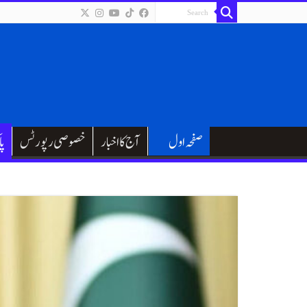
صفحہ اول
آج کا اخبار
خصوصی رپورٹس
پا