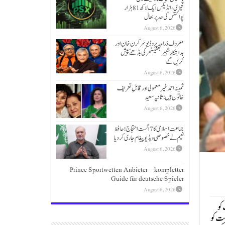
تیزی،انڈیکس ایک لاکھ 81 ہزار
پوائنٹس کی حد پر بحال
August 6, 2026
معروف ڈرامہ پروڈیوسر کرن خان اور
ہدایتکار شبیر بھٹیًٹھرکی بڈھےًپیش
کریں گے
August 6, 2026
ثمینہ احمد غیر معمولی اور قابلِ تعریف
خاتون ہیں: ثانیہ سعید
August 6, 2026
جماعت اسلامی کا 7 اگست احتجاج؛حافظ
نعیم نے خصوصی ویڈیو پیغام جاری کردیا
August 6, 2026
Prince Sportwetten Anbieter – kompletter
Guide für deutsche Spieler
August 6, 2026
ت کو
کت کو