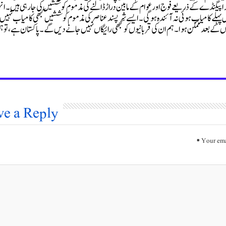
پراپیگنڈے کے ذریعے فوج اور عوام کے مابین دراڑ ڈالنے کی مذموم کوششیں کی جارہی ہیں۔ا
ش پہلے کامیاب ہوئی نہ آئندہ ہوگی ۔ ایسے شر پسند عناصر کی مذموم کوششیں کبھی کامیاب نہیں
ے بعد ممکن ہوا۔ ہم ان کی قربانیوں کو کبھی رائیگاں نہیں جانے دیں گے۔ پاکستان ہے، تو ہ
ve a Reply
*
Your ema