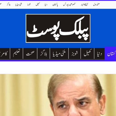
صفحہ اول
آج کا اخبار
خصوصی رپورٹس
پاکستان
دنیا
کھیل
شوبز
ملٹی میڈیا
بلاگز
صح
کستان
دنیا
کھیل
شوبز
ملٹی میڈیا
بلاگز
صحت
تعلیم
کامر