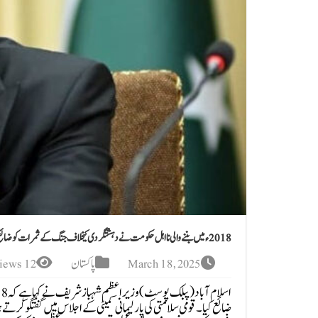
2018ء میں بننے والی نااہل حکومت نے دہشتگردی کیخلاف جنگ کے ثمرات کو ضائع کیا، وزیراعظم
March 18, 2025
پاکستان
12 Views
ضائع کیا۔قومی سلامتی کی پارلیمانی کمیٹی کے اجلاس میں گفتگو 