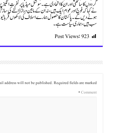
گردوں کا ساتھی اور ان کا اتحادی ہے۔ سوشل میڈیا پر نفرت انگیز 
نے کہا کہ فوج اور عوام ایک ہیں، نہ ان کے مابین دراڑ ڈالنے کی ساز
ہونے دیں گے۔ پاکستان کا حصول ہمارے اسلاف کی لاکھوں قربانیوں ک
سب ہیں، ہماری سیاست ہے۔
Post Views:
923
il address will not be published.
Required fields are marked
*
Comment