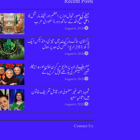
Recent Posts
خطے کی صورتحال؛ وزیراعظم اور فیلڈ مارشل کا
اعلیٰ سطح وفد کے ساتھ دورۂ سعودی عرب
August 6, 2026
پاکستان سٹاک مارکیٹ میں تیزی،انڈیکس ایک
لاکھ 81 ہزار پوائنٹس کی حد پر بحال
August 6, 2026
معروف ڈرامہ پروڈیوسر کرن خان اور ہدایتکار
شبیر بھٹیًٹھرکی بڈھےًپیش کریں گے
August 6, 2026
ثمینہ احمد غیر معمولی اور قابلِ تعریف خاتون
ہیں: ثانیہ سعید
August 6, 2026
Contact Us