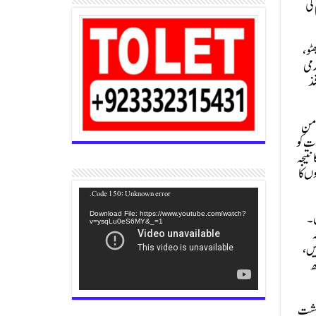
کی
ٹو،
 کہا کہ دسمبر 2014 میں سانحہ آرمی
فذ
ان کا امن
ثمرات کو
نتیجہ
ں کا
Video
Code 150: Unknown error.
Player
ں۔
Download File: https://www.youtube.com/watch?
v=ysqLu0eS6MY&_=1
یں،
تھ
دہشت