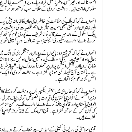
افسوسناک اور غیر سنجیدہ طرز عمل قرار دیا۔وزیراعظم نے کہا کہ
مقدس امانت ہیں۔ دہشت گردی کے خلاف سب کو متحد ہو کر آگے 
انہوں نے کہا کہ ملک کی حفاظت کی خاطر اپنی جان کا نذرانہ پیش ک
پبلک اسکول کے بعد میرے قائد نواز شریف نے پوری قوم کو متحد کیا۔
کرنے والے ادارے، سکیورٹی ایجنسیز، سیاستدانوں اور پاکستانی شہری
بحا
ضائع کر دیا اور نیشنل ایکشن پلان پر عملدرآمد روک دیا۔شہباز شریف
ہے۔ پاکستان آج فیصلہ کن موڑ پر کھڑا ہے۔دہشت گردی کو ایک مرتبہ 
اصل نشانہ عوام کا اتحاد ہے۔
انہوں نے کہا کہ حال ہی میں جعفر ایکسپریس پر دہشت گرد حملے کا اف
وزیراعظم نے افواج پاکستان کی قیادت بالخصوص آرمی چیف جنرل سید
افواج پاکستان اور قانون نافذ کرنے والے ادارے ملک دشمن عناصر کے 
کہ کون کس کے ساتھ 
کھڑے ہیں۔
قومی سلامتی کی پارلیمانی کمیٹی کے اجلاس سے خطاب کرتے ہوئے وزیر