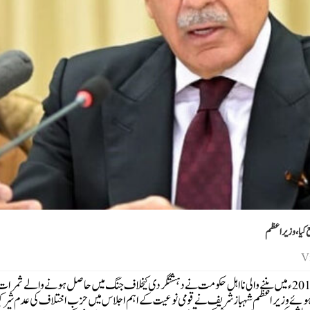
اسلام آباد(پبلک پوسٹ)وزیراعظم شہباز شریف نے کہا ہے کہ 2018ء میں بننے والی نااہل حکومت نے دہشتگردی کیخلاف جنگ میں حاصل ہونے والے ثمرا
کرتے ہوئے وزیراعظم شہباز شریف نے قومی نوعیت کے اہم اجلاس میں حزب اختلاف کی عدم شر