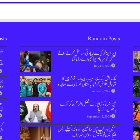
sts
Random Posts
ایران: لڑکی سے زیادتی اور قتل کرنےوالے
مل
شخص کو سرِعام پھانسی دے دی گئی
نے 
علی
July 12, 2025
بگ بیش لیگ: برسبیب ہیٹ نے شاہین کا
بل
متبادل تلاش کرلیا، پاکستانی کھلاڑی سے معاہدہ
دفعہ 144 
January 5, 2026
سوش
علی امین گنڈا پور نے فضل الرحمن کو آڑے
چر
ہاتھوں لے لیا
September 2, 2025
کر
آئینی عدالت میں سائلین اور وکلاء کیلیے ایس
شہر
ایم ایس نوٹیفکیشن سروس متعارف