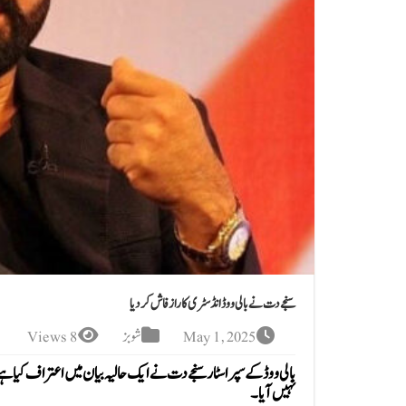
سنجے دت نے بالی ووڈ انڈسٹری کا راز فاش کردیا
May 1, 2025
شوبز
8 Views
بالی ووڈ کے سپر اسٹار سنجے دت نے ایک حالیہ بیان میں اعتراف کیا ہے
نہیں آیا۔