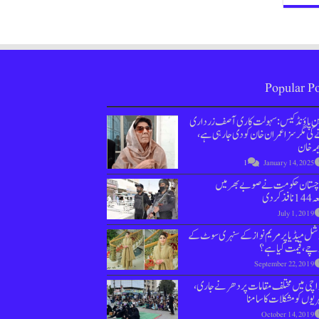
Popular Po
ین پاؤنڈ کیس : سہولت کاری آصف زرداری
کی مگر سزا عمران خان کو دی جارہی ہے،
مہ خان
1
January 14, 2025
وچستان حکومت نے صوبے بھر میں
نافذ کردی
July 1, 2019
ل میڈیا پر مریم نواز کے سنہری سوٹ کے
چے، قیمت کیا ہے؟
September 22, 2019
اچی میں مختلف مقامات پر دھرنے جاری،
یوں کو مشکلات کا سامنا
October 14, 2019