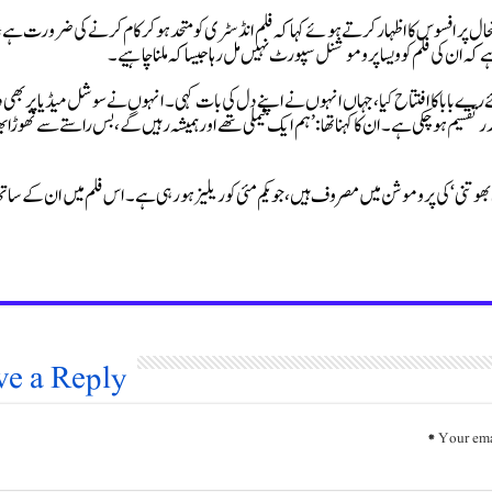
نجے دت نے موجودہ صورتحال پر افسوس کا اظہار کرتے ہوئے کہا کہ فلم انڈسٹری کو متحد ہو کر کام کرنے کی ضرورت ہے
 کہ ان کی فلم کو ویسا پروموشنل سپورٹ نہیں مل رہا جیسا کہ ملنا چاہیے۔
 بابا کا افتتاح کیا، جہاں انہوں نے اپنے دل کی بات کہی۔ انہوں نے سوشل میڈیا پر بھی دک
سیم ہو چکی ہے۔ ان کا کہنا تھا: ’ہم ایک فیملی تھے اور ہمیشہ رہیں گے، بس راستے سے تھوڑا 
بھوتنی‘ کی پروموشن میں مصروف ہیں، جو یکم مئی کو ریلیز ہو رہی ہے۔ اس فلم میں ان کے سات
ve a Reply
*
Your ema