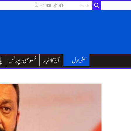
صفحہ اول
آج کا اخبار
خصوصی رپورٹس
پا