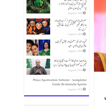
تیزی،انڈیکس ایک لاکھ 81 ہزار
پوائنٹس کی حد پر بحال
August 6, 2026
معروف ڈرامہ پروڈیوسر کرن خان اور
ہدایتکار شبیر بھٹیًٹھرکی بڈھےًپیش
کریں گے
August 6, 2026
ثمینہ احمد غیر معمولی اور قابلِ تعریف
خاتون ہیں: ثانیہ سعید
August 6, 2026
جماعت اسلامی کا 7 اگست احتجاج؛حافظ
نعیم نے خصوصی ویڈیو پیغام جاری کردیا
August 6, 2026
Prince Sportwetten Anbieter – kompletter
Guide für deutsche Spieler
August 6, 2026
ں