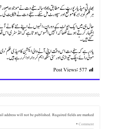
بھارتی میڈیا رپورٹ کے مطابق 66 سالہ س
ہر فلم کو برابر کا موقع اور سپورٹ مل سکے۔ سنجے دت نے شکایت کی ہے
حال ہی میں ایک ایونٹ کے دوران، انہوں نے اپنے نئے گانے آئے رے
اظہار کرتے ہوئے لکھا کہ انہیں افسوس ہوتا ہے کہ انڈسٹری اس قدر تق
گئے ہیں۔‘
یاد رہے کہ سنجے دت اس وقت اپنی آنے والی ایکشن کامیڈی فلم ’دی 
مونی رائے، پلک تیواڑی اور سنی سنگھ اہم کردار ادا کر رہے ہیں۔
Post Views:
577
il address will not be published.
Required fields are marked
*
Comment