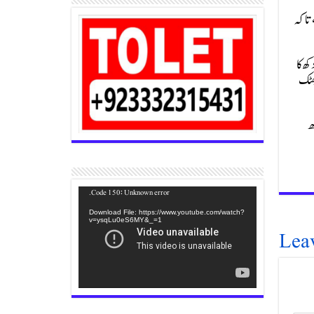
، تاکہ
ھ کا
بھٹک
ھ
Video
Code 150: Unknown error.
Player
Download File: https://www.youtube.com/watch?
v=ysqLu0eS6MY&_=1
Lea