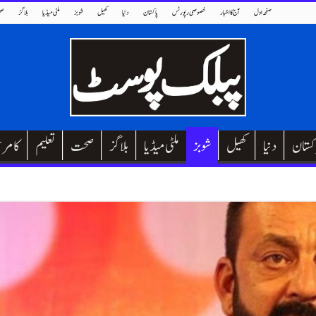
صفحہ اول
آج کا اخبار
خصوصی رپورٹس
پاکستان
دنیا
کھیل
شوبز
ملٹی میڈیا
بلاگز
صح
کستان
دنیا
کھیل
شوبز
ملٹی میڈیا
بلاگز
صحت
تعلیم
کامر