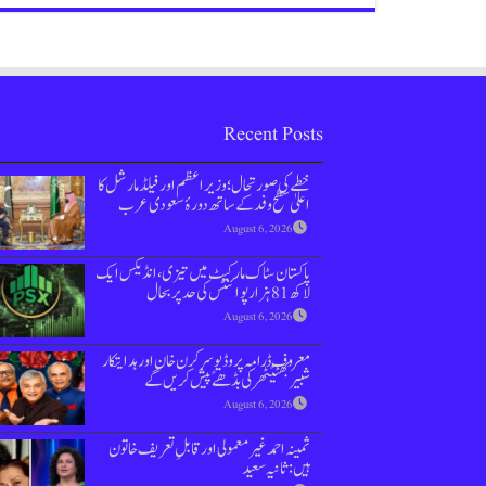
Recent Posts
خطے کی صورتحال؛ وزیراعظم اور فیلڈ مارشل کا
اعلیٰ سطح وفد کے ساتھ دورۂ سعودی عرب
August 6, 2026
پاکستان سٹاک مارکیٹ میں تیزی،انڈیکس ایک
لاکھ 81 ہزار پوائنٹس کی حد پر بحال
August 6, 2026
معروف ڈرامہ پروڈیوسر کرن خان اور ہدایتکار
شبیر بھٹیًٹھرکی بڈھےًپیش کریں گے
August 6, 2026
ثمینہ احمد غیر معمولی اور قابلِ تعریف خاتون
ہیں: ثانیہ سعید