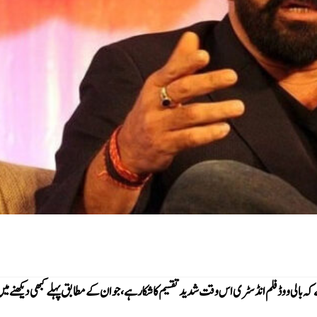
 کہ بالی ووڈ فلم انڈسٹری اس وقت شدید تقسیم کا شکار ہے، جو ان کے مطابق پہلے کبھی دیکھنے می