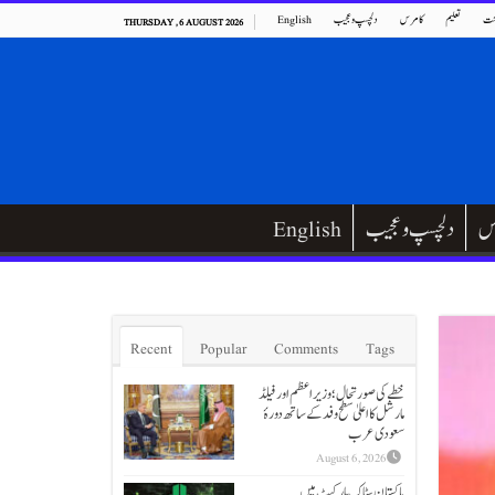
ت
تعلیم
کامرس
دلچسپ و عجیب
English
THURSDAY , 6 AUGUST 2026
س
دلچسپ و عجیب
English
Recent
Popular
Comments
Tags
خطے کی صورتحال؛ وزیراعظم اور فیلڈ
مارشل کا اعلیٰ سطح وفد کے ساتھ دورۂ
سعودی عرب
August 6, 2026
پاکستان سٹاک مارکیٹ میں