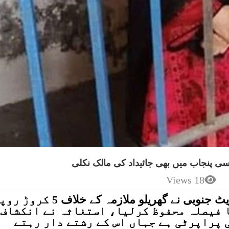
 پنجاب میں بھی جائیداد کی مالک نکلی
18 Views
کراچی(پبلک پوسٹ)جوڈیشل مجسٹریٹ جنوبی نے گھریلو ملازمہ کے خلاف 5 ک
ا فیصلہ محفوظ کرلیا، استغاثہ نے انکشاف
 پراپرٹی ہے جہاں اس کے رشتے دار رہتے