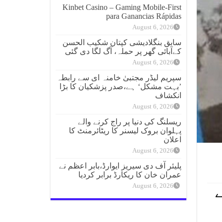
Kinbet Casino – Gaming Mobile‑First
para Ganancias Rápidas
August 6, 2026
سابق بنگلادیشی کپتان شکیب الحسن
کےآبائی گھر پر حملہ، آگ لگا دی گئی
August 6, 2026
سپریم لیڈر مجتبیٰ خامنہ ای سے رابطہ
’بہت مشکل‘ ہے،صدر پزشکیان کا بڑا
انکشاف
August 6, 2026
ریسلنگ کی دنیا پر راج کرنے والے
پہلوان بروک لیسنر کا ریٹائرمنٹ کا
اعلان
August 6, 2026
پلیئر آف دی سیریز ایوارڈ،بابر اعظم نے
عمران خان کا ریکارڈ برابر کردیا
August 6, 2026
روڑ روپے