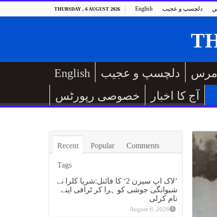
س
دلچسپ و عجیب
English
THURSDAY , 6 AUGUST 2026
مرس
دلچسپ و عجیب
English
آج کا اخبار
خصوصی رپورٹس
Recent
Popular
Comments
Tags
’لاک اپ سیزن 2‘ کا فائنل:شریا کلرا نے
شیوانگی جوشی کو ہرا کر ٹرافی اپنے
نام کرلی
August 6, 2026