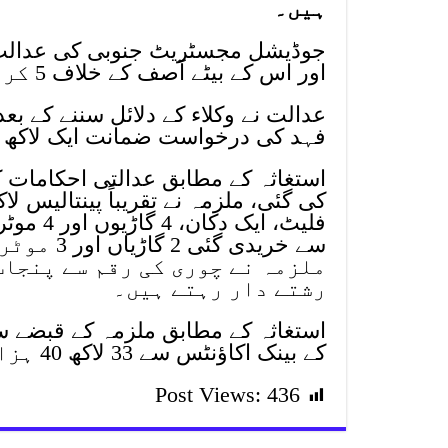
ہیں۔
جوڈیشل مجسٹریٹ جنوبی کی عدالت کے
اور اس کے بیٹے آصف کے خلاف 5 کروڑ روپے کی چوری کے مقدمے کی سماعت ہوئی۔
عدالت نے وکلاء کے دلائل سننے کے بع
فہد کی درخواست ضمانت ایک لاکھ 
استغاثہ کے مطابق عدالتی احکامات
فلیٹ، ا
سے خریدی 
ملزمہ نے چوری کی رقم سے پنجاب
رشتے دار رہتے ہیں۔
کے بینک اکاؤنٹس سے 33 لاکھ 40 ہزار روپے برآمد کیے جاچکے ہیں۔
Post Views:
436