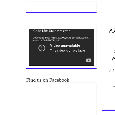
زم
Video
Code 150: Unknown error.
Player
Download File: https://www.youtube.com/watch?
v=ysqLu0eS6MY&_=1
 فراہم کیں، ملزمہ نے 3
قم
ور
Find us on Facebook
مہ