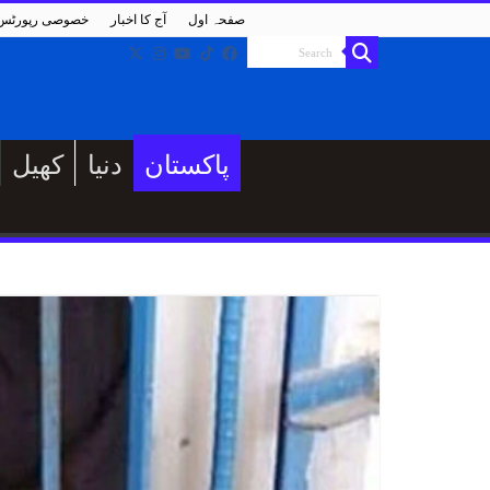
صفحہ اول
آج کا اخبار
خصوصی رپورٹس
پاکستان
دنیا
کھیل