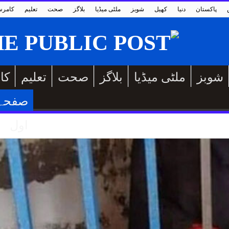
پاکستان
دنیا
کھیل
شوبز
ملٹی میڈیا
بلاگز
صحت
تعلیم
کامر
شوبز
ملٹی میڈیا
بلاگز
صحت
تعلیم
کا
صفحہ
اول