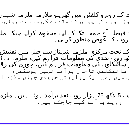
 روبرو کلفٹن میں گھریلو ملازمہ ملزمہ شہناز
د فیصلہ آج جمعہ تک کے لیے محفوظ کرلیا جبکہ مل
روپے کے عوض منظور کرلی۔
 کے تحت مرکزی ملزمہ شہناز سے جیل میں تفتیش
کی گئی، ملزمہ نے تقریباً پینتالیس لاکھ روپے نقدی کی معلومات
یک دکان، 4 گاڑیوں اور 4 موٹر سائیکلوں کی معلومات فراہم کیں، چوری کی ر
گئی 2 گاڑیاں اور 3 موٹر سائیکلیں تاحال برآمد نہیں ہوسکیں،
 میں بھی ایک پراپرٹی خریدی جہاں ملازم ا
استغاثہ کے مطابق ملزمہ کے قبضے سے 5 لاکھ 75 ہزار روپے نقد برآمد ہوئے ہیں۔ ملز