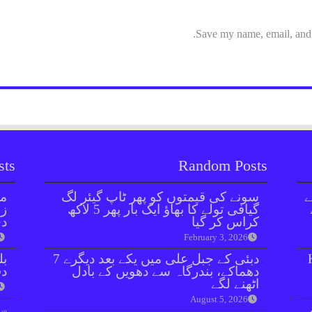
Save my name, email, and w
sts
Random Posts
نے
سونے کی قیمتوں کو پھر ٹاپ گیئر لگ
مل
گیافی تولے کا بھاؤ ایک بار پھر 5 لاکھ
زر
کراس کر گیا
دی
February 3, 2026
دبئی کے جبل علی میں یکے بعد دیگرے 7
بل
دھماکے، بندرگاہ سے دھویں کے بادل
دفعہ 
اٹھنے لگے
August 5, 2026
سو