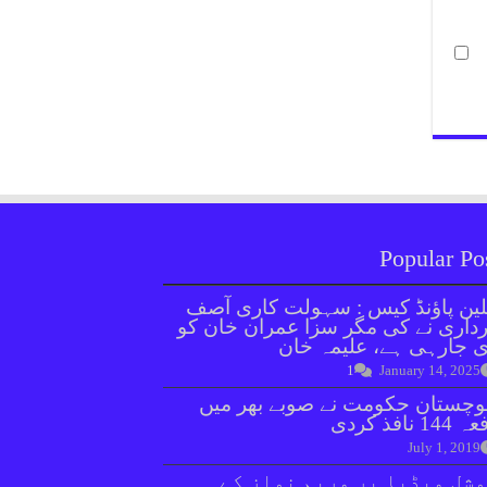
Popular Po
ین پاؤنڈ کیس : سہولت کاری آصف
داری نے کی مگر سزا عمران خان کو
 جارہی ہے، علیمہ خان
1
January 14, 2025
وچستان حکومت نے صوبے بھر میں
144 نافذ کردی
July 1, 2019
شل میڈیا پر مریم نواز کے