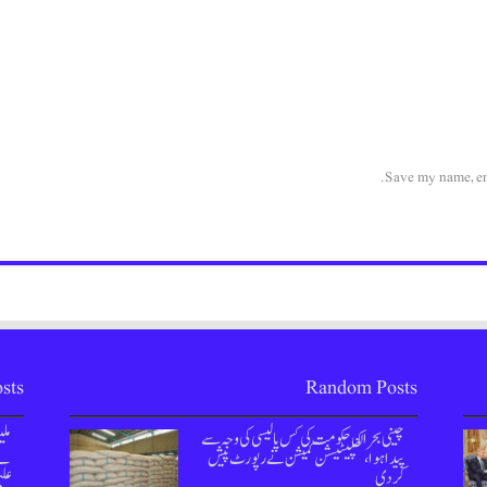
Save my name, ema
sts
Random Posts
چینی بحران حکومت کی کس پالیسی کی وجہ سے
مل
پیدا ہوا، کمپیٹیشن کمیشن نے رپورٹ پیش
نے 
کردی
علی