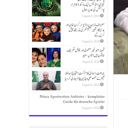
تیزی،انڈیکس ایک لاکھ 81 ہزار
پوائنٹس کی حد پر بحال
August 6, 2026
معروف ڈرامہ پروڈیوسر کرن خان اور
ہدایتکار شبیر بھٹیًٹھرکی بڈھےًپیش
کریں گے
August 6, 2026
ثمینہ احمد غیر معمولی اور قابلِ تعریف
خاتون ہیں: ثانیہ سعید
August 6, 2026
جماعت اسلامی کا 7 اگست احتجاج؛حافظ
نعیم نے خصوصی ویڈیو پیغام جاری کردیا
August 6, 2026
Prince Sportwetten Anbieter – kompletter
Guide für deutsche Spieler
August 6, 2026