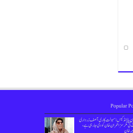
Popular Po
ین پاؤنڈ کیس : سہولت کاری آصف زرداری
کی مگر سزا عمران خان کو دی جارہی ہے،
مہ خان