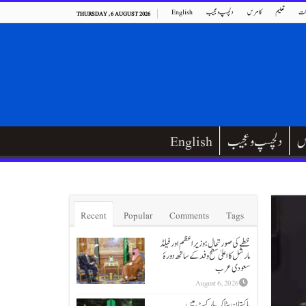
ت
تعلیم
کامرس
دلچسپ و عجیب
English
THURSDAY , 6 AUGUST 2026
س
دلچسپ و عجیب
English
Recent
Popular
Comments
Tags
خطے کی صورتحال؛ وزیراعظم اور فیلڈ
مارشل کا اعلیٰ سطح وفد کے ساتھ دورۂ
سعودی عرب
August 6, 2026
پاکستان سٹاک مارکیٹ میں