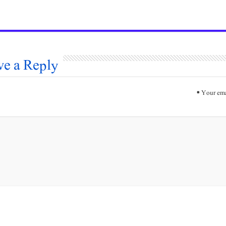
ve a Reply
*
Your ema