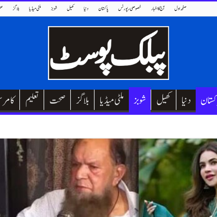
صفحہ اول
آج کا اخبار
خصوصی رپورٹس
پاکستان
دنیا
کھیل
شوبز
ملٹی میڈیا
بلاگز
صح
کستان
دنیا
کھیل
شوبز
ملٹی میڈیا
بلاگز
صحت
تعلیم
کامر