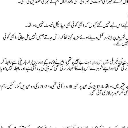
لاش لینے اس لیے نہیں گئے کیوں کہ ابھی کوئی بھی میڈیکل ٹیسٹ نہیں ہوا تھا۔
دش خبروں پر اپنا ردِ عمل دیتے ہوئے مزید کہنا تھا کہ لاش جاتے ہمیں نہیں مل جاتی، ابھی کوئی
 نہیں گئے۔
حمیرا اصغر کی والدہ نے ایک سوال کے جواب میں بتایا کہ جس دن موت کی خبر ملی، میں اس دن بہت بے چین تھی، ہم نے 9 ماہ کے دوران ہزار بار ب
د کرتی تھی اور اپنے شوہر سے اس بات کا اظہار کرتی تھی کہ بیٹی کی یاد آتی ہے اور رابطہ نہیں ہو پا ر
حمیرا کی والدہ کا کہنا تھا کہ میرا اپنی بیٹی سے آخری بار رابطہ 2024ء کے ستمبر میں ہوا تھا، 2024ء کی عید پر حمیرا لاہور آئی تھی، 2025ء کی دو عیدی
تھی مگر عید پر لازمی آتی تھی۔