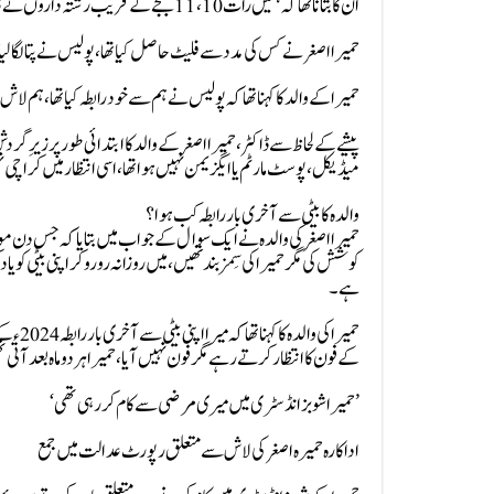
ان کا بتانا تھا کہ ہمیں رات 10، 11 بجے کے قریب رشتہ داروں نے کال کر کے حمیرا کی موت کی خبر دی تھی، بعدازاں ہم نے خبر کی تصدیق کی تھی۔
حمیرا اصغر نے کس کی مدد سے فلیٹ حاصل کیا تھا، پولیس نے پتا لگا لیا
حمیرا کے والد کا کہنا تھا کہ پولیس نے ہم سے خود رابطہ کیا تھا، ہم 
پیشے کے لحاظ سے ڈاکٹر، حمیرا اصغر کے والد کا ابتدائی طور پر زیرِ گر
میڈیکل، پوسٹ مارٹم یا ایگزیمن نہیں ہوا تھا، اسی انتظار میں کراچی
والدہ کا بیٹی سے آخری بار رابطہ کب ہوا؟
کوشش کی مگر حمیرا کی سِمز بند تھیں، میں روزانہ رو رو کر اپنی بیٹی کو یا
ہے۔
کے فون کا انتظار کرتے رہے مگر فون نہیں آیا، حمیرا ہر دو ماہ بعد آتی 
’حمیرا شوبز انڈسٹری میں میری مرضی سے کام کر رہی تھی‘
اداکارہ حمیرہ اصغر کی لاش سے متعلق رپورٹ عدالت میں جمع