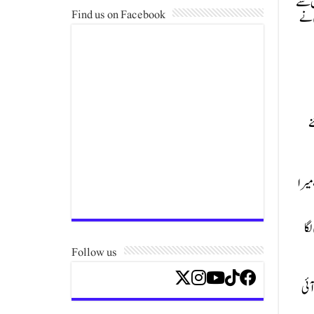
ال سے
Find us on Facebook
ں نے
ے
میرا
گا
Follow us
ٓئی