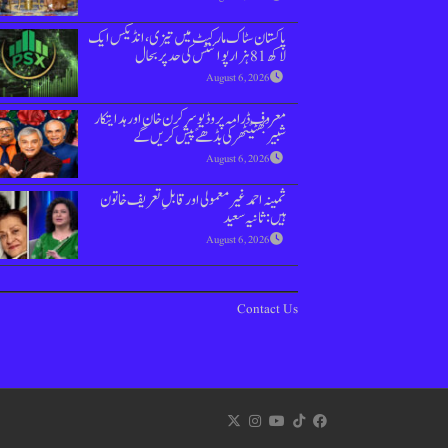
پاکستان سٹاک مارکیٹ میں تیزی،انڈیکس ایک
لاکھ 81 ہزار پوائنٹس کی حد پر بحال
August 6, 2026
معروف ڈرامہ پروڈیوسر کرن خان اور ہدایتکار
شبیر بھٹیًٹھرکی بڈھےًپیش کریں گے
August 6, 2026
ثمینہ احمد غیر معمولی اور قابلِ تعریف خاتون
ہیں: ثانیہ سعید
August 6, 2026
Contact Us