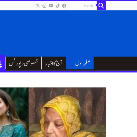
صفحہ اول
آج کا اخبار
خصوصی رپورٹس
پا