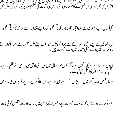
کے والد نے کہا کہ میرا کام اولاد کو سمجھانا ہے، میری بیٹی کا مجھ سے کہنا تھا کہ میں کئی س
ز انڈسٹری میں میری مرضی سے کام کر رہی تھی، اس کی آرٹ کی تعلیم اور یونیورسٹی کی فیس می
ہا کہ یہ سب جھوٹ ہے، وہ اچھا خاصا پیسہ کماتی تھی، خود اپنے پیسوں سے فلاحی کا کرتی تھی،
ر میں کچھ کپڑے ایسے بھی نظر آئے تھے جو ابھی تک حمیرا نے پہنے تک نہیں تھے، جو خاتون اتن
لیٹ کا کرایہ نہیں دے سکی؟ یہ باتیں سب جھوٹ ہیں۔
ٹی وی سے سنا ہے، دیکھا نہیں ہے، مگر جس صوتحال میں حمیرا کی لاش ملی یہ کسی نے ظلم کیا ہے، 
لم کیا اور پھر اس کا قتل کیا گیا ہے۔
سئلہ نہیں تھا، یہ گھر میں نے بچوں کے لیے ہی بنایا ہے، حمیرا لاکھوں روپے غریبوں کی مدد میں ل
کو رد کرتے ہوئے کہا کہ یہ سب جھوٹ ہے، حمیرا کے ذہن میں جائیداد سے متعلق کوئی بات ا