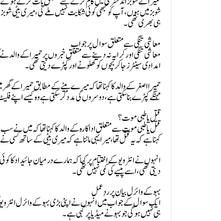
حمیرا کے شوبز انڈسٹری میں کام کرنے سے متعلق بات کرتے ہوئے اداکارہ 
شوبز میں ہوں، آپ کو کبھی کوئی شکایت نہیں ملے گی، میری بیٹی شوب
ہی بھری تھی۔
معاشی تنگی سے متعلق سوال پر جواب
معاشی تنگی اور کرایہ نہ دینے سے متعلق خبروں پر حمیرا کے والد نے ک
امدادی سینٹرز جا کر بچوں کو کھلونے اور کپڑے دیتی تھی۔
حمیرا اصغر کے والد کا کہنا تھا کہ میرے بیٹے کے مطابق حمیرا کے گھ
مہنگے کپڑے بنا سکتی ہے، دوسروں کی مدد کر سکتی ہے وہ کیسے اپنے ف
قتل یا طبی موت ؟
قتل یا طبی موت سے متعلق اداکارہ کے والد کا کہنا تھا کہ میں نے سب 
کہنا ہے کہ یہ قتل تھا، میرا یہی ماننا ہے کہ میری بیٹی کے ساتھ کسی نے ظ
انہوں نے انٹرویو کے اختتام پر کہا کہ ہمارے درمیان جائیداد کا کوئی م
دیتی تھی، اسے پیسےکی کمی نہیں تھی۔
بہو کے وائرل بیان پر ردِ عمل
ایک سوال کے جواب میں انہوں نے اپنی بڑی بہو کے وائرل انٹرویو 
ہی نہیں ہوگی جو بہو نے میڈیا پر کہی ہے۔