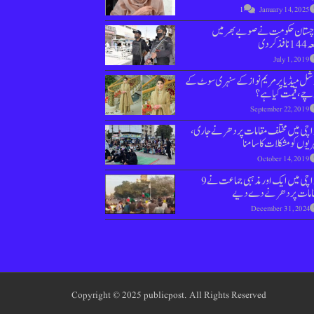
1
January 14, 2025
وچستان حکومت نے صوبے بھر میں
نافذ کردی
July 1, 2019
ل میڈیا پر مریم نواز کے سنہری سوٹ کے
چے، قیمت کیا ہے؟
September 22, 2019
اچی میں مختلف مقامات پر دھرنے جاری،
یوں کو مشکلات کا سامنا
October 14, 2019
کراچی میں ایک اور مذہبی جماعت نے 9
امات پر دھرنے دے دیے
December 31, 2024
Copyright © 2025 publicpost. All Rights Reserved