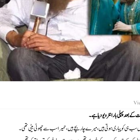
ت کے بعد پہلی بار انٹرویو دیا ہے۔
بیٹیاں سب ہی کو پیاری ہوتی ہیں، میرے چار بچے ہیں، حمیرا سب سے چھوٹی بیٹی تھی۔