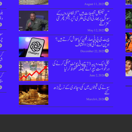
August 11, 2025
“یہ ٹیکنیکل تفصیلات ہیں” لڑاکا طیاروں کے
بل
سوال پر بھارتی ڈی جی ملٹری آپریشنز پھر کنی
دفعہ 144 
کترا گئے
May 12, 2025
سوش
چیٹ جی پی ٹی صارفین کیا تلاش کرتے ہیں؟
چر
اوپن اے آئی کا بڑا انکشاف
December 22, 2025
کر
شہر
بجلی ایک روپیہ 73 پیسے فی یونٹ مہنگی کرنے کی
درخواست نیپرا نے فیصلہ محفوظ کر لیا
June 2, 2026
مق
سونے کی قیمتوں میں کمی، چاندی کے نرخ بڑھ
گئے
March 6, 2026