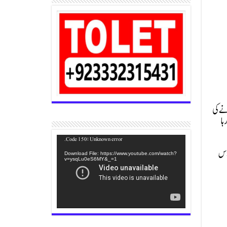
یٹی سے رابطہ کرنے کی
ہا
Video
Code 150: Unknown error.
Player
ں گزر گئیں، ہم اس
Download File: https://www.youtube.com/watch?
v=ysqLu0eS6MY&_=1