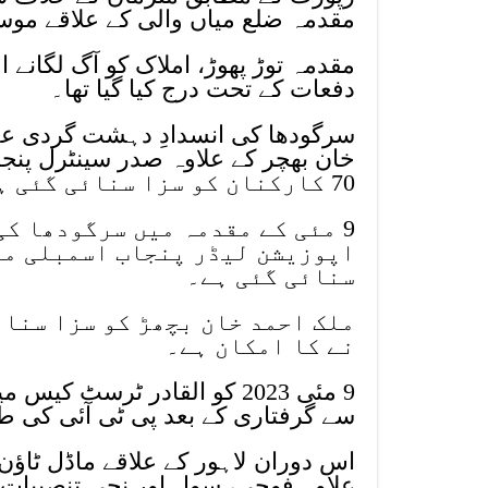
مقدمہ ضلع میاں والی کے علاقے موسی 
مقدمہ توڑ پھوڑ، املاک کو آگ لگانے 
دفعات کے تحت درج کیا گیا تھا۔
سرگودھا کی انسدادِ دہشت گردی عدا
خان بھچر کے علاوہ صدر سینٹرل پنج
70 کارکنان کو سزا سنائی گئی ہے۔
9 مئی کے مقدمہ میں سرگودھا کی
اپوزیشن لیڈر پنجاب اسمبلی ملک
سنائی گئی ہے۔
ملک احمد خان بچھڑ کو سزا سنائ
نے کا امکان ہے۔
9 مئی 2023 کو القادر ٹرسٹ 
سے گرفتاری کے بعد پی ٹی آئی کی ط
علاوہ فوجی، سول اور نجی تنصیبات ک