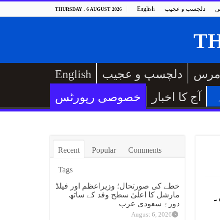
س
دلچسپ و عجیب
English
THURSDAY , 6 AUGUST 2026
مرس
دلچسپ و عجیب
English
آج کا اخبار
خصوصی رپورٹس
Recent
Popular
Comments
Tags
خطے کی صورتحال؛ وزیراعظم اور فیلڈ
مارشل کا اعلیٰ سطح وفد کے ساتھ
دورۂ سعودی عرب
August 6, 2026