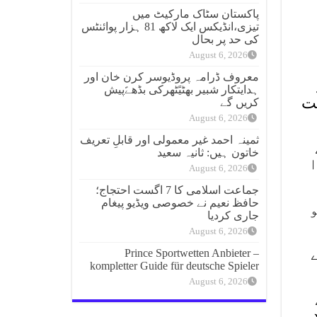
پاکستان سٹاک مارکیٹ میں
تیزی،انڈیکس ایک لاکھ 81 ہزار پوائنٹس
کی حد پر بحال
August 6, 2026
معروف ڈرامہ پروڈیوسر کرن خان اور
ہدایتکار شبیر بھٹیًٹھرکی بڈھےًپیش
یت
کریں گے
August 6, 2026
ثمینہ احمد غیر معمولی اور قابلِ تعریف
خاتون ہیں: ثانیہ سعید
ا
August 6, 2026
جماعت اسلامی کا 7 اگست احتجاج؛
حافظ نعیم نے خصوصی ویڈیو پیغام
جاری کردیا
August 6, 2026
ے
Prince Sportwetten Anbieter –
kompletter Guide für deutsche Spieler
August 6, 2026