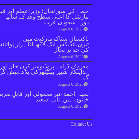
خطے کی صورتحال؛ وزیراعظم اور فیل
مارشل کا اعلیٰ سطح وفد کے ساتھ
دورۂ سعودی عرب
August 6, 2026
پاکستان سٹاک مارکیٹ میں
تیزی،انڈیکس ایک لاکھ 81 ہزار پو
کی حد پر بحال
August 6, 2026
معروف ڈرامہ پروڈیوسر کرن خان اور
ہدایتکار شبیر بھٹیًٹھرکی بڈھےًپیش کر
گے
August 6, 2026
ثمینہ احمد غیر معمولی اور قابلِ تعری
خاتون ہیں: ثانیہ سعید
August 6, 2026
Contact Us