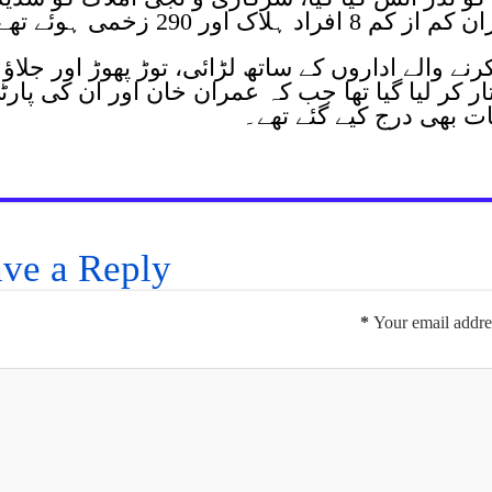
ور 290 زخمی ہوئے تھے۔
ے والے اداروں کے ساتھ لڑائی، توڑ پھوڑ اور جلاؤ
190 افراد کو گرفتار کر لیا گیا تھا جب کہ عمران خان اور ان کی پار
ت بھی درج کیے گئے تھے۔
ve a Reply
*
Your email addres