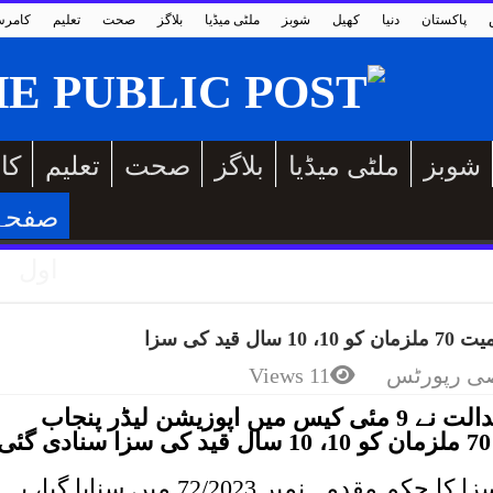
پاکستان
دنیا
کھیل
شوبز
ملٹی میڈیا
بلاگز
صحت
تعلیم
کامر
شوبز
ملٹی میڈیا
بلاگز
صحت
تعلیم
کا
صفحہ
اول
 رپورٹس
11 Views
سرگودھا کی انسداد دہشت گردی عدالت نے 9 مئی کیس میں اپوزیشن لیڈر پنجاب
رپورٹ کے مطابق ملزمان کے خلاف سزا کا حکم مقدمہ نمبر 72/2023 میں سنایا گیا، یہ