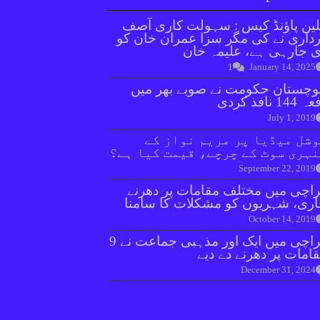
ین پاؤنڈ کیس : سہولت کاری آصف
داری نے کی مگر سزا عمران خان کو
 جارہی ہے، علیمہ خان
1
January 14, 2025
وچستان حکومت نے صوبے بھر میں
144 نافذ کردی
July 1, 2019
شل میڈیا پر مریم نواز کے
ہری سوٹ کے چرچے، قیمت کیا ہے؟
September 22, 2019
اچی میں مختلف مقامات پر دھرنے
ری، شہریوں کو مشکلات کا سامنا
October 14, 2019
کراچی میں ایک اور مذہبی جماعت نے 9
امات پر دھرنے دے دیے
December 31, 2024