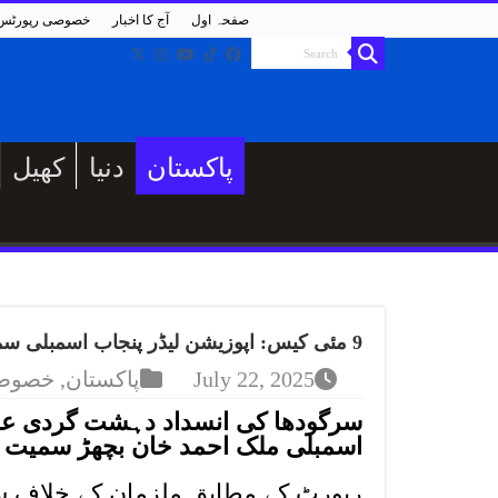
صفحہ اول
آج کا اخبار
خصوصی رپورٹس
پاکستان
دنیا
کھیل
9 مئی کیس: اپوزیشن لیڈر پنجاب اسمبلی سمیت 70 ملزمان کو 10، 10 سال قید کی سزا
July 22, 2025
پاکستان
,
خصوصی
اسمبلی ملک احمد خان بچھڑ سمیت 70 ملزمان کو 10، 10 سال قید کی سزا سنادی گئی۔