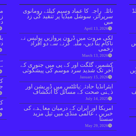
ڈ
نائلہ راجہ کا عماد وسیم کیلئے رومانوی
مل
سرپرائز، سوشل میڈیا پر تنقید کی زد
زر
میں
دی
April 13, 2026
لکی مروت میں ڈرون پروازیں پولیس نے
بل
ائنٹس
ناکام بنا دیں، ملبہ گرنے سے دو افراد
دفعہ 
زخمی
March 13, 2026
سو
کشمیر، گلگت اور کے پی میں جنوری کے
سن
یں
آخر تک شدید سرد موسم کی پیشگوئی
January 15, 2026
کر
ایئرانڈیا حادثہ:پائلٹس میں ڈپریشن اور
جا
ف
ذہنی صحت کے مسائل کا انکشاف
July 14, 2025
امریکا اور ایران کے درمیان معاہدے کی
مق
خبریں ، عالمی منڈی میں تیل مزید
سستا
May 29, 2026