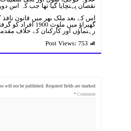
نقصان پہنچایا گیا تھا جب کہ اس دوران کم از کم 8 افراد ہلاک ا
اس کے بعد ملک بھر میں قانون نافذ کرن
گھیراؤ میں ملوث 0
رہنماؤں اور کارکنان کے خلاف مقدما
Post Views:
753
s will not be published.
Required fields are marked
*
Comment