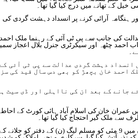
خیل کے تھانے میں درج کیا گیا تھا۔
اور ہنگامہ آرائی کرنے پر انسداد دہشت گردی کی
لت کی جانب سے پی ٹی آئی کے رہنما ملک احمد
اب احمد چٹھہ اور سیکرٹری جنرل بلال اعجاز سم
 انسداد دہشت گردی عدالت سے پی ٹی آئی کے
 احمد خان بچھڑ کو بھی دس سال قید کی سز
ے جانے کے بعد ان کی نااہلی اور ڈی سیٹ ہو
کیس میں عمران خان کی اسلام آباد ہائی کورٹ کے احاط
رف سے ملک گیر احتجاج کیا گیا تھا۔
اس دوران لاہور کے علاقے ماڈل ٹاؤن میں 9 مئی کو مسلم لیگ (ن) کے دفتر کو جلانے کے
و نذر آتش کیا گیا، سرکاری و نجی املاک کو شدید