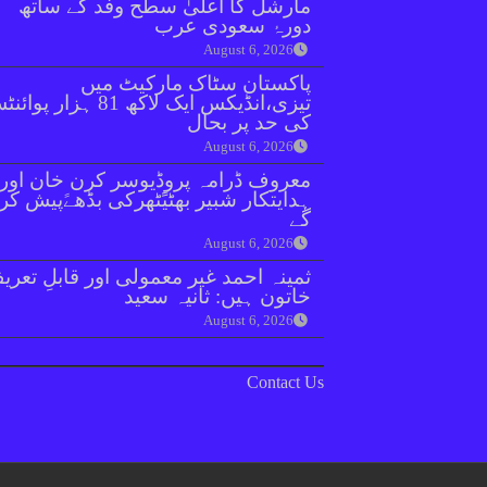
مارشل کا اعلیٰ سطح وفد کے ساتھ
دورۂ سعودی عرب
August 6, 2026
پاکستان سٹاک مارکیٹ میں
تیزی،انڈیکس ایک لاکھ 81 ہزار پو
کی حد پر بحال
August 6, 2026
معروف ڈرامہ پروڈیوسر کرن خان اور
ہدایتکار شبیر بھٹیًٹھرکی بڈھےًپیش کر
گے
August 6, 2026
ثمینہ احمد غیر معمولی اور قابلِ تعری
خاتون ہیں: ثانیہ سعید
August 6, 2026
Contact Us