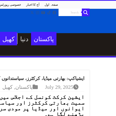
صفحہ اول
آج کا اخبار
خصوصی رپورٹس
پاکستان
دنیا
کھیل
ایشیاکپ: بھارتی میڈیا، کرکٹرز، سیاستدانوں ک
July 29, 2025
پاکستان
,
کھیل
ایشین کرکٹ کونسل کے اجلاس میں
سمیت بھارتی کرکٹرز اور سیاست
ایوانوں اور میڈیا پر مودی سر
بڑھنے لگا ہے۔