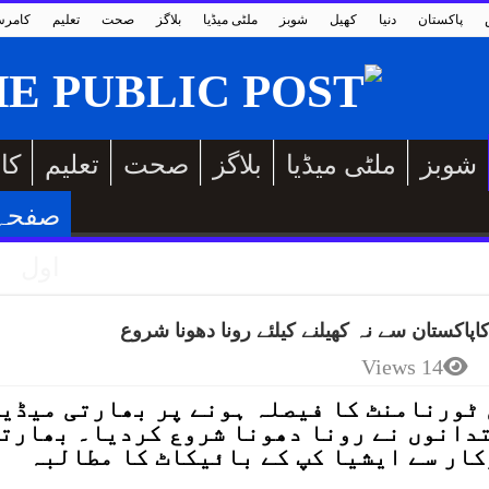
پاکستان
دنیا
کھیل
شوبز
ملٹی میڈیا
بلاگز
صحت
تعلیم
کامر
شوبز
ملٹی میڈیا
بلاگز
صحت
تعلیم
کا
صفحہ
اول
اپاکستان سے نہ کھیلنے کیلئے رونا دھونا شروع
14 Views
 ٹورنامنٹ کا فیصلہ ہونے پر بھارتی میڈی
دانوں نے رونا دھونا شروع کردیا۔ بھارت
کار سے ایشیا کپ کے بائیکاٹ کا مطالبہ