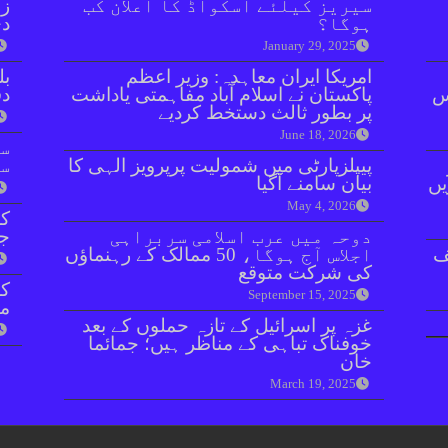
سیریز کیلئے اسکواڈ کا اعلان کب
زر
ہوگا؟
دی
January 29, 2025
امریکا ایران معاہدہ: وزیر اعظم
بل
ائنٹس
پاکستان نے اسلام آباد مفاہمتی یاداشت
دفعہ 
پر بطور ثالث دستخط کردیے
June 18, 2026
سو
پیپلزپارٹی میں شمولیت پرپرویز الہی کا
سن
یں
بیان سامنے آگیا
May 4, 2026
کر
دوحہ میں عرب اسلامی سربراہی
جا
ف
اجلاس آج ہوگا، 50 ممالک کے رہنماؤں
کی شرکت متوقع
September 15, 2025
مق
غزہ پر اسرائیل کے تازہ حملوں کے بعد
خوفناک تباہی کے مناظر ہیں؛ جمائما
خان
March 19, 2025