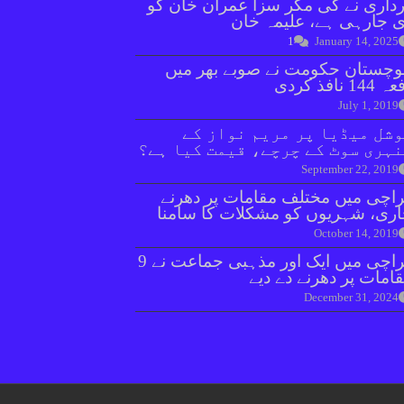
داری نے کی مگر سزا عمران خان کو
 جارہی ہے، علیمہ خان
1
January 14, 2025
وچستان حکومت نے صوبے بھر میں
144 نافذ کردی
July 1, 2019
شل میڈیا پر مریم نواز کے
ہری سوٹ کے چرچے، قیمت کیا ہے؟
September 22, 2019
اچی میں مختلف مقامات پر دھرنے
ری، شہریوں کو مشکلات کا سامنا
October 14, 2019
کراچی میں ایک اور مذہبی جماعت نے 9
امات پر دھرنے دے دیے
December 31, 2024