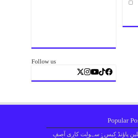
Follow us
Popular Po
ین پاؤنڈ کیس : سہولت کاری آصف