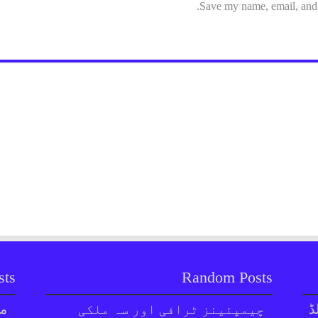
Save my name, email, and w
sts
Random Posts
ڈ
چیمپئینز ٹرافی اور سہ ملکی
مل