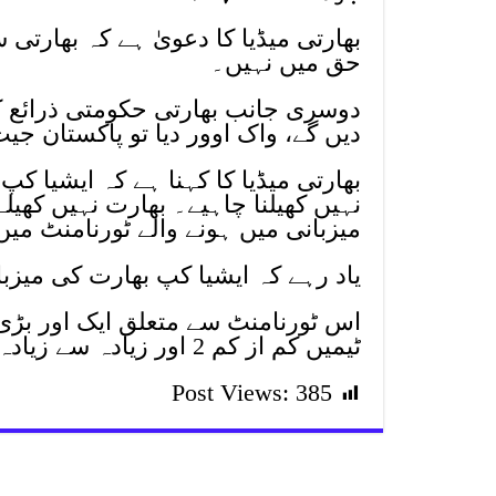
بھارتی میڈیا کا دعویٰ ہے کہ بھارتی 
حق میں نہیں۔
دوسری جانب بھارتی حکومتی ذرائع 
دیں گے، واک اوور دیا تو پاکستان جیت
بھارتی میڈیا کا کہنا ہے کہ ایشیا ک
نہیں کھیلنا چاہیے۔ بھارت نہیں کھیل
میزبانی میں ہونے والے ٹورنامنٹ می
یاد رہے کہ ایشیا کپ بھارت کی میزبانی میں یو اے ای 
اس ٹورنامنٹ سے متعلق ایک اور بڑی
ٹیمیں کم از کم 2 اور زیادہ سے زیادہ 3 مرتبہ آمنے سامنے آسکتی ہیں۔
Post Views:
385