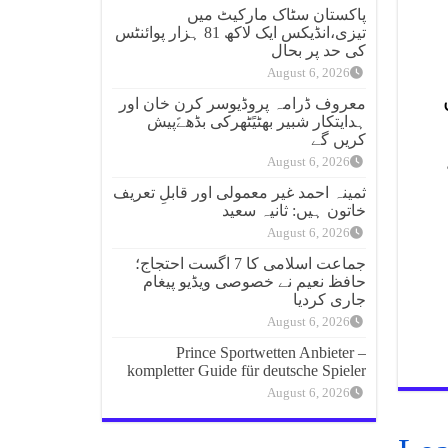
پاکستان سٹاک مارکیٹ میں
تیزی،انڈیکس ایک لاکھ 81 ہزار پوائنٹس
کی حد پر بحال
August 6, 2026
معروف ڈرامہ پروڈیوسر کرن خان اور
ہدایتکار شبیر بھٹیًٹھرکی بڈھےًپیش
کریں گے
August 6, 2026
ثمینہ احمد غیر معمولی اور قابلِ تعریف
خاتون ہیں: ثانیہ سعید
August 6, 2026
جماعت اسلامی کا 7 اگست احتجاج؛
حافظ نعیم نے خصوصی ویڈیو پیغام
جاری کردیا
August 6, 2026
Prince Sportwetten Anbieter –
kompletter Guide für deutsche Spieler
August 6, 2026