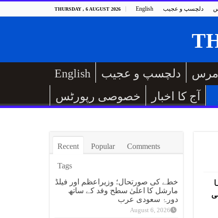
س
دلچسپ و عجیب
English
THURSDAY , 6 AUGUST 2026
مرس
دلچسپ و عجیب
English
آج کا اخبار
خصوصی رپورٹس
Recent
Popular
Comments
Tags
ا
خطے کی صورتحال؛ وزیراعظم اور فیلڈ
مارشل کا اعلیٰ سطح وفد کے ساتھ
ی
دورۂ سعودی عرب
August 6, 2026