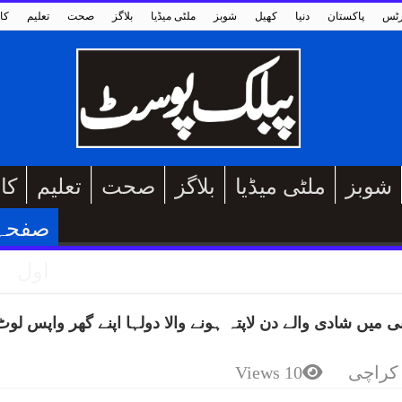
رٹس
پاکستان
دنیا
کھیل
شوبز
ملٹی میڈیا
بلاگز
صحت
تعلیم
کا
شوبز
ملٹی میڈیا
بلاگز
صحت
تعلیم
کا
صفحہ
اول
 میں شادی والے دن لاپتہ ہونے والا دولہا اپنے گھر واپس لوٹ
کراچی
10 Views