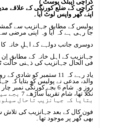
کراچی (پبلک پوسٹ )
کراچی کے ضلع کورنگی کے علاقے مدینہ
اپنے گھر واپس لوٹ آیا۔
پولیس کے مطابق جہانزیب سے گمشدگ
جا رہی ہے کہ آیا وہ اپنی مرضی سے گ
دوسری جانب دولہے کے اہلِ خانہ کا 
جہانزیب کے اہل خانہ کے مطابق اِن ک
فی الحال جہانزیب کی ذہنی حالت ٹ
یاد رہے کہ 11 ستمبر کو شاد
روز وہ شام 6 بجے کورنگی ن
نکلا تھا، شا
بتایا کہ جہانزیب تاحال سیلون
فون کال کے بعد جہانزیب کی تلاش ش
بھی گھر پر موجود تھا۔