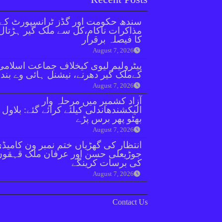
سندھ حکومت اور گڈز ٹرانسپورٹ کے
مذاکرات ناکام،کل سے ملک گیر ہڑتال
کا فیصلہ برقرار
August 7, 2026
پیٹرولیم لیوی کیخلاف جماعت اسلامی
کےملک گیر دھرنے، نیشنل ہائی وے بند
August 7, 2026
آزاد کشمیر میں مرحلہ وار
الیکشندھاندلی کیلئے کرائے گئے: بلاول
بھٹو پھر برس پڑے
August 7, 2026
انتظار کی گھڑیاں ختم نمبر ون کامیڈ
جوڑیعلی حسن اور عرفان ملک قہقوں
کی برسات کرینگے
August 7, 2026
Contact Us