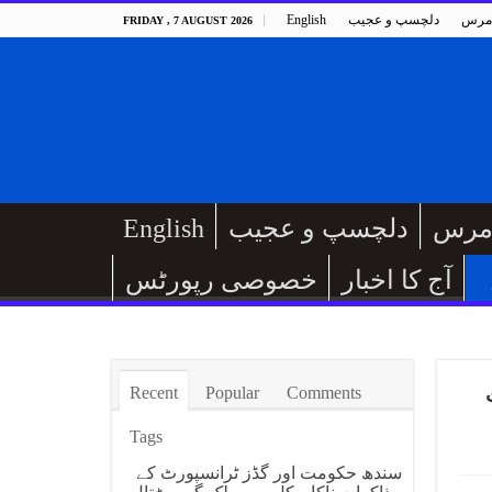
مرس
دلچسپ و عجیب
English
FRIDAY , 7 AUGUST 2026
مرس
دلچسپ و عجیب
English
آج کا اخبار
خصوصی رپورٹس
Recent
Popular
Comments
Tags
سندھ حکومت اور گڈز ٹرانسپورٹ کے