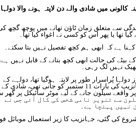
 کالونی میں شادی والے دن لاپتہ ہونے والا دولہا
ی سے متعلق زمان ٹاؤن تھانے میں پوچھ گچھ کی
یا تھا یا پھر اس کو کسی نے اغواء کیا تھا۔
کہنا ہے کہ ابھی ہم کچھ تفصیل نہیں بتا سکتے۔
ے بیٹے کی حالت ابھی کچھ بتانے کے قابل نہیں ہے،
ھیک نہیں لگ رہی۔
ی کے روز دولہا پُراسرار طور پر لاپتہ ہوگیا تھا، دولہے کے
والد، مدعی نے پولیس کو بتایا کہ جہانزیب کی بارات 11 ستمبر کو جانی تھی، شادی کے
مبر چار پر واقعے سیلون جانے کے لیے موٹر سائیکل پر گھر 
م تقریباً ساڑھے 7 بجے سیلون سے تنویر نامی شخص کی کال آئی جس نے
 نہیں پہنچا ہے۔
روع کی گئی، جہانزیب کا زیر استعمال موبائل فو