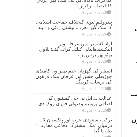
مذاکرات ناکام،کل سے ملک گیر ہڑتال
کا فیصلہ برقرار
August 7, 2026
پیٹرولیم لیوی کیخلاف جماعت اسلامی
کےملک گیر دھرنے، نیشنل ہائی وے بند
August 7, 2026
آزاد کشمیر میں مرحلہ وار
الیکشندھاندلی کیلئے کرائے گئے: بلاول
بھٹو پھر برس پڑے
August 7, 2026
انتظار کی گھڑیاں ختم نمبر ون کامیڈی
جوڑیعلی حسن اور عرفان ملک قہقوں
کی برسات کرینگے
August 7, 2026
سے
عدالت نے ایل پی جی کمپنیوں کی
اضافی پریمیم وصولی فوری روک دی
August 7, 2026
ن
ترکیہ، سعودی عرب اور پاکستان کے
درمیان ’مکہ مشترکہ دفاعی معاہدہ‘
طے پا گیا