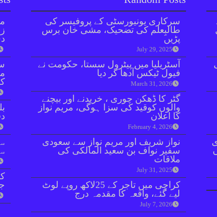
سرکاری یونیورسٹی کے پروفیسر کی
مل
طالبِعلم کی تضحیک، مشی خان برس
زر
پڑیں
دی
July 29, 2025
آسٹریلیا میں پیٹرول سستا، حکومت نے
سن
فیول ٹیکس آدھا کر دیا
مذ
کا
March 31, 2026
گٹر کا ڈھکن چوری ، خریدنے اور بیچنے
والوں کوقید کی سزا ہوگی، مریم نواز
بل
کا اعلان
دفعہ 
February 4, 2026
ی
نواز شریف اور مریم نواز سے سعودی
سو
سفیر نواف بن سعید المالکی کی
سن
ملاقات
July 31, 2025
کر
کراچی میں تاجر کے 25لاکھ روپے لوٹ
جا
لیے گئے، واقعہ کا مقدمہ درج
July 7, 2026