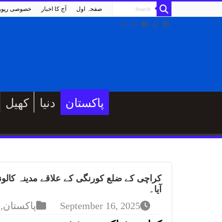
صفحہ اول
آج کا اخبار
خصوصی رپو
پاکستان
دنیا
کھیل
کراچی کے ضلع کورنگی کے علاقے مدینہ کالونی
آیا۔
September 16, 2025
پاکستان
,