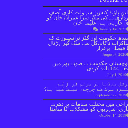
ین پاؤنڈ کیس : سہولت کاری آصف
داری نے کی مگر سزا عمران خان کو
 جارہی ہے، علیمہ خان
1
January 14, 2025
دھ حکومت اور گڈز ٹرانسپورٹ کے
اکرات ناکام،کل سے ملک گیر ہڑتال
 فیصلہ برقرار
August 7, 2026
وچستان حکومت نے صوبے بھر میں
144 نافذ کردی
July 1, 2019
شل میڈیا پر مریم نواز کے
ہری سوٹ کے چرچے، قیمت کیا ہے؟
September 22, 2019
اچی میں مختلف مقامات پر دھرنے
ری، شہریوں کو مشکلات کا سامنا
October 14, 2019