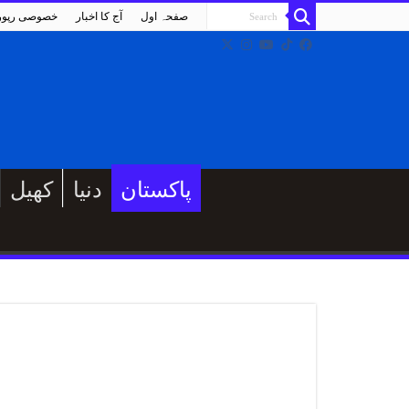
صفحہ اول
آج کا اخبار
خصوصی رپو
پاکستان
دنیا
کھیل