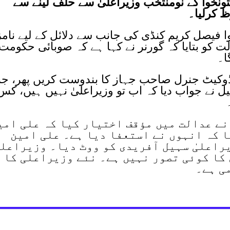
ونخوا کے نومنتخب وزیراعلیٰ سے حلف لینے سے
ظ کرلیا۔
 فیصل کریم کنڈی کی جانب سے دلائل کے لیے نامز
لت کو بتایا کہ گورنر نے کہا ہے کہ صوبائی حکومت
ا۔
وکیٹ جنرل صاحب جہاز کا بندوست کریں پھر، 
ل نے جواب دیا کہ اب تو وزیراعلیٰ نہیں ہیں، کس
نے عدالت میں مؤقف اختیار کیا کہ علی امی
 کہ انہوں نے استعفا دیا ہے۔ علی امین
راعلیٰ سہیل آفریدی کو ووٹ دیا۔ وزیراعلی
 کا کوئی تصور نہیں ہے۔ نئے وزیراعلی کا
ی ہے۔