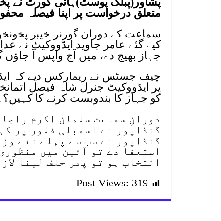
پشاور(پبلک پوسٹ)ہائی کورٹ نے پخت
متعلق درخواست پر اپنا فیصلہ محفو
سماعت کے دوران گورنر خیبر پخونخوا
کیے گئے عامر جاوید ایڈووکیٹ نے عدا
جہاز بھیج دے، میں آج واپس آ جاؤں گ
چیف جسٹس نے ریمارکس دیے کہ ایڈ
پر ایڈووکیٹ جنرل شاہ فیصل اتمانخی
کو جہاز کا بندوبست کرنے کا کہیں؟۔
دورانِ سماعت سلمان اکرم راجا 
گنڈاپور نے اسمبلی فلور پر کہا
گنڈاپور نے سب سے پہلے نئے وزی
استعفا دے تو آئین میں منظوری
انتخاب ہو تو پھر حلف لینا لازم
Post Views:
319