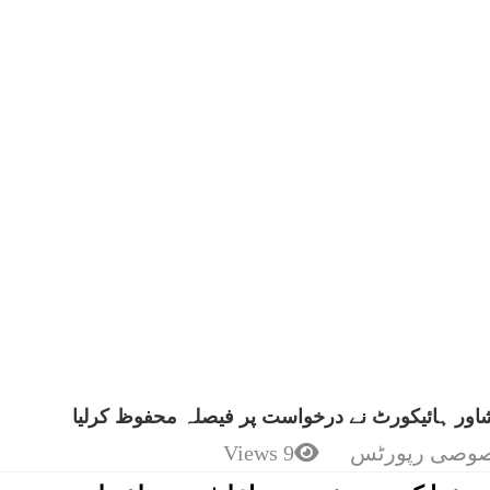
شاور ہائیکورٹ نے درخواست پر فیصلہ محفوظ کرلیا
وصی رپورٹس
9 Views