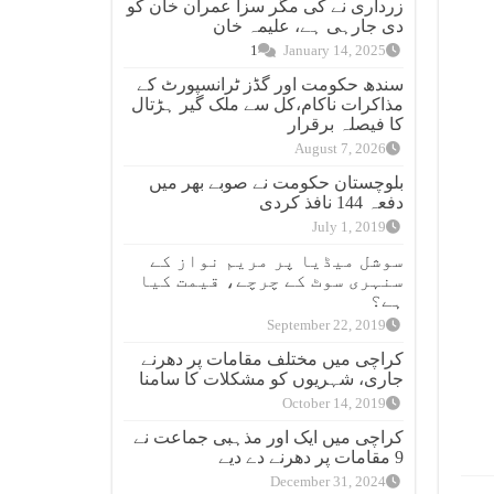
زرداری نے کی مگر سزا عمران خان کو
دی جارہی ہے، علیمہ خان
1
January 14, 2025
سندھ حکومت اور گڈز ٹرانسپورٹ کے
مذاکرات ناکام،کل سے ملک گیر ہڑتال
کا فیصلہ برقرار
August 7, 2026
بلوچستان حکومت نے صوبے بھر میں
دفعہ 144 نافذ کردی
July 1, 2019
سوشل میڈیا پر مریم نواز کے
سنہری سوٹ کے چرچے، قیمت کیا
ہے؟
September 22, 2019
کراچی میں مختلف مقامات پر دھرنے
جاری، شہریوں کو مشکلات کا سامنا
October 14, 2019
کراچی میں ایک اور مذہبی جماعت نے
9 مقامات پر دھرنے دے دیے
December 31, 2024