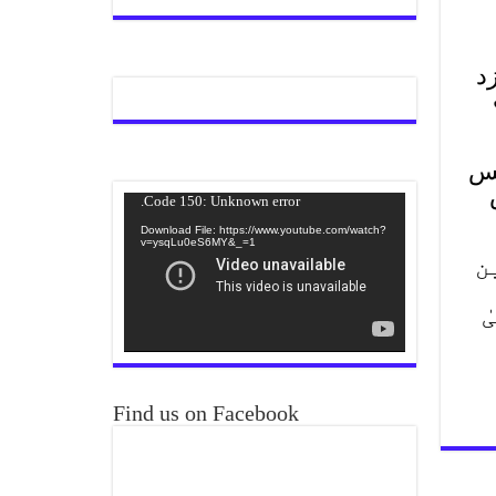
د
جس
Video
Code 150: Unknown error.
Player
Download File: https://www.youtube.com/watch?
v=ysqLu0eS6MY&_=1
ن
ٰ
Find us on Facebook