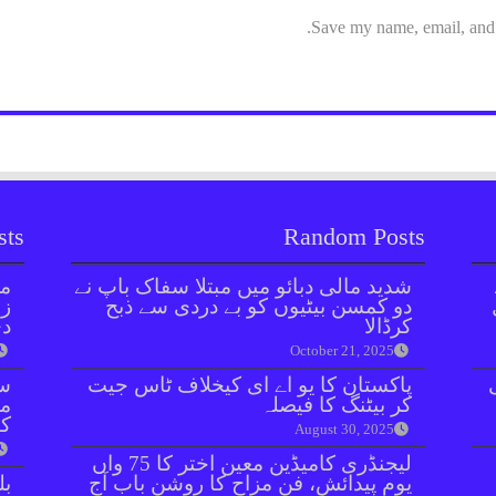
Save my name, email, and w
sts
Random Posts
شدید مالی دبائو میں مبتلا سفاک باپ نے
مل
دو کمسن بیٹیوں کو بے دردی سے ذبح
زر
کرڈالا
دی
October 21, 2025
پاکستان کا یو اے ای کیخلاف ٹاس جیت
سن
کر بیٹنگ کا فیصلہ
مذ
کا
August 30, 2025
لیجنڈری کامیڈین معین اختر کا 75 واں
یومِ پیدائش، فنِ مزاح کا روشن باب آج
بل