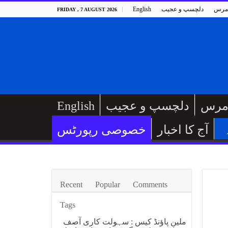
مرس
دلچسپ و عجیب
English
FRIDAY , 7 AUGUST 2026
مرس
دلچسپ و عجیب
English
آج کا اخبار
خصوصی رپورٹس
Recent
Popular
Comments
Tags
ملین پاؤنڈ کیس : سہولت کاری آصف