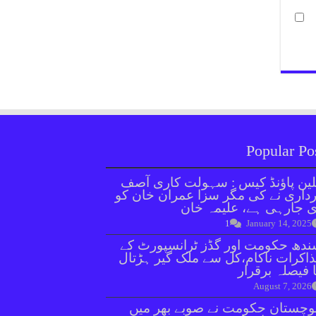
Popular Po
ین پاؤنڈ کیس : سہولت کاری آصف
داری نے کی مگر سزا عمران خان کو
 جارہی ہے، علیمہ خان
1
January 14, 2025
دھ حکومت اور گڈز ٹرانسپورٹ کے
اکرات ناکام،کل سے ملک گیر ہڑتال
 فیصلہ برقرار
August 7, 2026
وچستان حکومت نے صوبے بھر میں