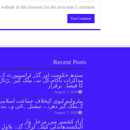
ebsite in this browser for the next time I comment.
Recent Posts
سندھ حکومت اور گڈز ٹرانسپورٹ کے
مذاکرات ناکام،کل سے ملک گیر ہڑتال
کا فیصلہ برقرار
August 7, 2026
پیٹرولیم لیوی کیخلاف جماعت اسلامی
کےملک گیر دھرنے، نیشنل ہائی وے بند
August 7, 2026
آزاد کشمیر میں مرحلہ وار
الیکشندھاندلی کیلئے کرائے گئے: بلاول