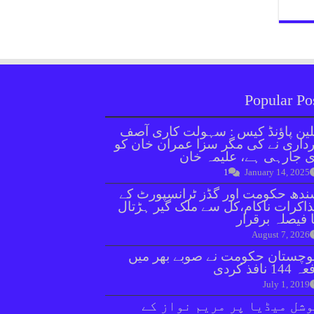
Popular Po
ین پاؤنڈ کیس : سہولت کاری آصف
داری نے کی مگر سزا عمران خان کو
 جارہی ہے، علیمہ خان
1
January 14, 2025
دھ حکومت اور گڈز ٹرانسپورٹ کے
اکرات ناکام،کل سے ملک گیر ہڑتال
 فیصلہ برقرار
August 7, 2026
وچستان حکومت نے صوبے بھر میں
144 نافذ کردی
July 1, 2019
شل میڈیا پر مریم نواز کے