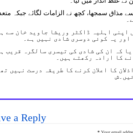
نے غلط انداز میں لیا۔
ے مذاق سمجھا، کچھ نے الزامات لگائے جبکہ متعد
ے۔
 اپنی اہلیہ ڈاکٹر وریشا جاوید خان سے ہ
اور یہ کوئی دوسری شادی نہیں ہے۔
ا کہ ان کی شادی کی تیسری سالگرہ قریب ہ
نے کا ارادہ رکھتے ہیں۔
لان کا اعلان کرنے کا طریقہ درست نہیں تھ
ئیں۔ش
ve a Reply
*
Your email addres