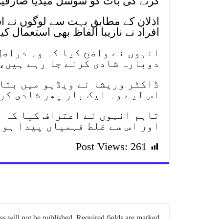
کرنے کی بات کو سوشل میڈیا صارفین 
اذلان کے مطابق بہت سے لوگوں نے اس
افراد نے نازیبا الفاظ بھی استعمال کی
انہوں نے واضح کیا کہ وہ دراصل
دوبارہ شادی کرنے جا رہے ہیں، 
ڈاکٹر وریشا نے ویڈیو میں بتای
اس لیے وہ ایک بار پھر شادی کر
تاہم انہوں نے اعتراف کیا کہ اذ
اور اس سے غلط فہمیاں پیدا ہو
Post Views:
261
s will not be published.
Required fields are marked