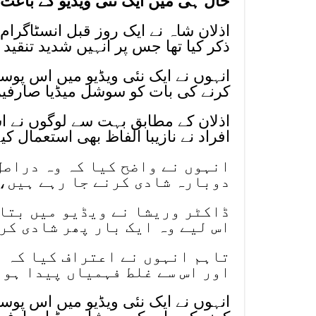
حال ہی میں ایک نئی ویڈیو کے باعث د
اذلان شاہ نے ایک روز قبل انسٹاگرا
ذکر کیا تھا جس پر انہیں شدید تنقید ک
انہوں نے ایک نئی ویڈیو میں اس پوس
کرنے کی بات کو سوشل میڈیا صارفین 
اذلان کے مطابق بہت سے لوگوں نے اس
افراد نے نازیبا الفاظ بھی استعمال کی
انہوں نے واضح کیا کہ وہ دراصل
دوبارہ شادی کرنے جا رہے ہیں، 
ڈاکٹر وریشا نے ویڈیو میں بتای
اس لیے وہ ایک بار پھر شادی کر
تاہم انہوں نے اعتراف کیا کہ اذ
اور اس سے غلط فہمیاں پیدا ہو
انہوں نے ایک نئی ویڈیو میں اس پوس