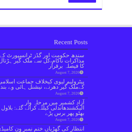
Recent Posts
سندھ حکومت اور گڈز ٹرانسپورٹ کے
مذاکرات ناکام،کل سے ملک گیر ہڑتال
کا فیصلہ برقرار
August 7, 2026
پیٹرولیم لیوی کیخلاف جماعت اسلامی
کےملک گیر دھرنے، نیشنل ہائی وے بند
August 7, 2026
آزاد کشمیر میں مرحلہ وار
الیکشندھاندلی کیلئے کرائے گئے: بلاول
بھٹو پھر برس پڑے
August 7, 2026
انتظار کی گھڑیاں ختم نمبر ون کامیڈ