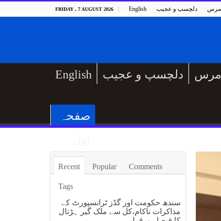
مرس
دلچسپ و عجیب
English
FRIDAY , 7 AUGUST 2026
مرس
دلچسپ و عجیب
English
صفحہ
اول
Recent
Popular
Comments
Tags
سندھ حکومت اور گڈز ٹرانسپورٹ کے
مذاکرات ناکام،کل سے ملک گیر ہڑتال
کا فیصلہ برقرار