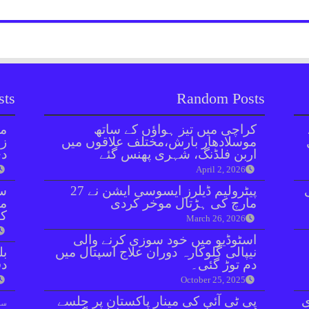
sts
Random Posts
کراچی میں تیز ہواؤں کے ساتھ
مل
موسلادھار بارش،مختلف علاقوں میں
زر
اربن فلڈنگ، شہری پھنس گئے
دی
April 2, 2026
پیٹرولیم ڈیلرز ایسوسی ایشن نے 27
سن
مارچ کی ہڑتال موخر کردی
مذ
کا
March 26, 2026
اسٹوڈیو میں خود سوزی کرنے والی
نیپالی گلوکارہ دوران علاج اسپتال میں
بل
دم توڑ گئی۔
دفعہ 
October 25, 2025
ی
پی ٹی آئی کی مینارِ پاکستان پر جلسے
سو