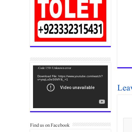
Video
Code 150: Unknown error.
Player
Download File: https://www.youtube.com/watch?
v=ysqLu0eS6MY&_=1
Lea
Find us on Facebook