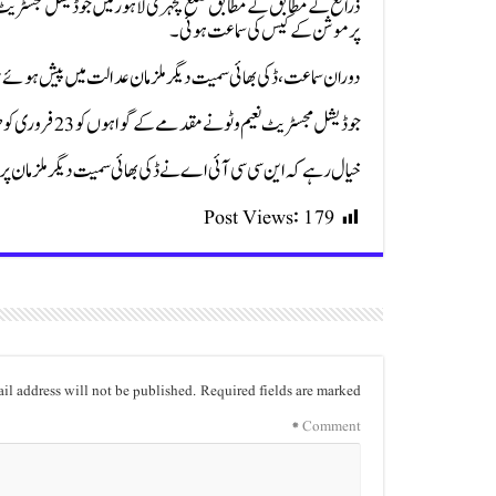
ذرائع کے مطابق کے مطابق ضلع کچہری لاہور میں جوڈیشل مجسٹریٹ ن
پرموشن کے کیس کی سماعت ہوئی۔
دوران سماعت، ڈکی بھائی سمیت دیگر ملزمان عدالت میں پیش ہوئے تاہ
جوڈیشل مجسٹریٹ نعیم وٹو نے مقدمے کے گواہوں کو 23 فروری کو طلب کرلیا۔
خیال رہے کہ این سی سی آئی اے نے ڈکی بھائی سمیت دیگر ملزمان پ
Post Views:
179
il address will not be published.
Required fields are marked
*
Comment