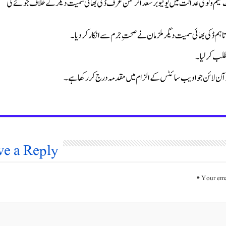
عیم وٹو کی عدالت میں یوٹیوبر سعد الرحمٰن عرف ڈکی بھائی سمیت دیگر کے خلاف جوئے کی
م ڈکی بھائی سمیت دیگر ملزمان نے صحتِ جرم سے انکار کر دیا۔
ر آن لائن جوا ویب سائٹس کے الزام میں مقدمہ درج کر رکھا ہے۔
ve a Reply
*
Your ema