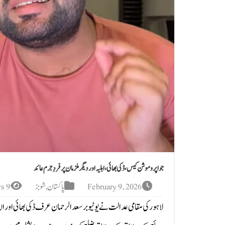
جوا پروموشن کیس، ڈکی بھائی، اہلیہ اور دیگر ملزمان پر فردِ جرم عائد
February 9, 2026
پاکستان
,
شوبز
9 Views
لاہور کی مقامی عدالت نے یوٹیوبر سعد الرحمان عرف ڈکی بھائی اور ا