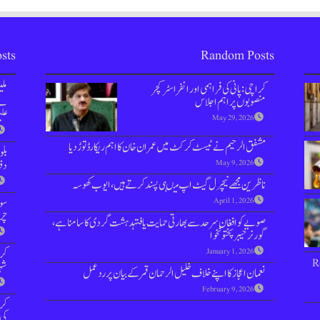
sts
Random Posts
کراچی: پانی کی فراہمی اور انفراسٹرکچر
مل
منصوبوں پر اہم اجلاس
نے 
علی
May 29, 2026
مشفق الرحیم نے ٹیسٹ کرکٹ میں عمران خان کا اہم ریکارڈ توڑ دیا
بل
دفعہ 144 
May 9, 2026
ناظرین مجھے نیچرل گیٹ اپ میںہی پسند کرتے ہیں، ایوب کھوسہ
سوش
April 1, 2026
چر
صوبے کو افغان سرحد سے بھارتی حمایت یافتہدہشت گردی کا سامنا ہے،
گورنر خیبرپختونخوا
کر
January 1, 2026
R
شہر
نعمان اعجاز کا اپنے خلاف خلیل الرحمان قمر کے بیان پر ردعمل
February 9, 2026
کرا
کی 