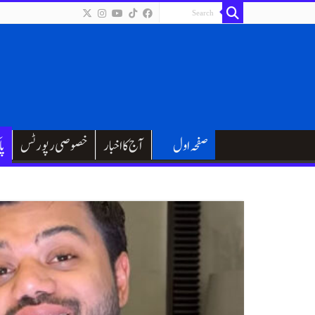
صفحہ اول
آج کا اخبار
خصوصی رپورٹس
پا