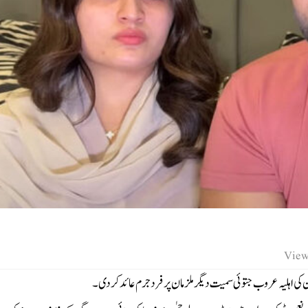
ن کی اہلیہ عروب جتوئی سمیت دیگر ملزمان پر فرد جرم عائد کردی۔