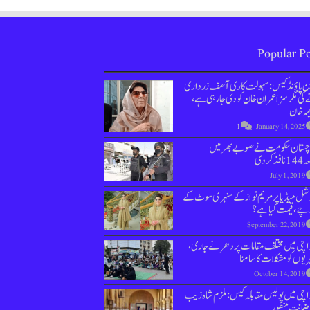
Popular Po
ین پاؤنڈ کیس : سہولت کاری آصف زرداری
کی مگر سزا عمران خان کو دی جارہی ہے،
مہ خان
1
January 14, 2025
وچستان حکومت نے صوبے بھر میں
نافذ کردی
July 1, 2019
ل میڈیا پر مریم نواز کے سنہری سوٹ کے
چے، قیمت کیا ہے؟
September 22, 2019
اچی میں مختلف مقامات پر دھرنے جاری،
یوں کو مشکلات کا سامنا
October 14, 2019
چی میں پولیس مقابلہ کیس: ملزم شاہ زیب
ضمانت منظور