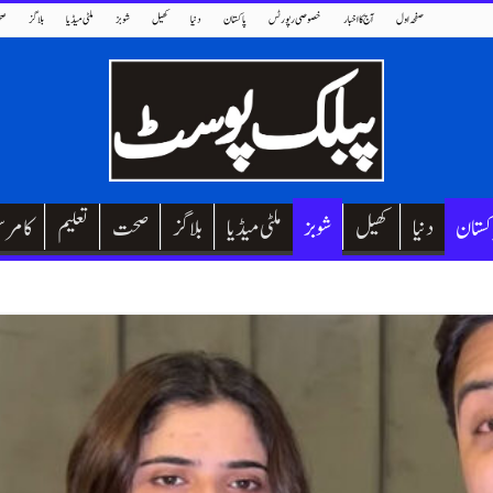
صفحہ اول
آج کا اخبار
خصوصی رپورٹس
پاکستان
دنیا
کھیل
شوبز
ملٹی میڈیا
بلاگز
صح
کستان
دنیا
کھیل
شوبز
ملٹی میڈیا
بلاگز
صحت
تعلیم
کامر