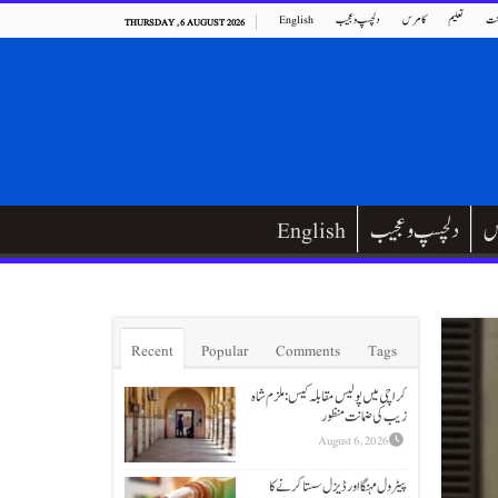
ت
تعلیم
کامرس
دلچسپ و عجیب
English
THURSDAY , 6 AUGUST 2026
س
دلچسپ و عجیب
English
Recent
Popular
Comments
Tags
کراچی میں پولیس مقابلہ کیس: ملزم شاہ
زیب کی ضمانت منظور
August 6, 2026
پیٹرول مہنگا اور ڈیزل سستا کرنے کا