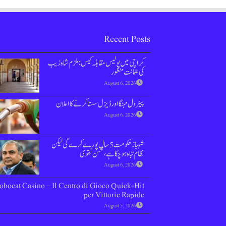
Recent Posts
کراچی میں پولیس مقابلہ کیس: ملزم شاہ زیب
کی ضمانت منظور
August 6, 2026
پیٹرول مہنگا اور ڈیزل سستا کرنے کا اعلان
August 6, 2026
شہباز حکومت 5 سال پورے کرے گی لیکن
نظام تباہ ہوچکا ہے، محسن نقوی
August 6, 2026
obocat Casino – Il Centro di Gioco Quick‑Hit
per Vittorie Rapide
August 5, 2026