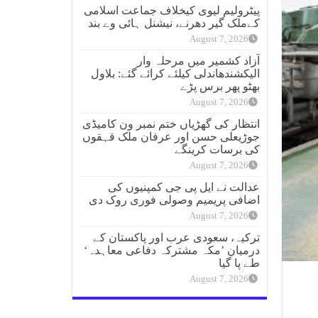
پیٹرولیم لیوی کیخلاف جماعت اسلامی
کےملک گیر دھرنے، نیشنل ہائی وے بند
August 7, 2026
آزاد کشمیر میں مرحلہ وار
الیکشندھاندلی کیلئے کرائے گئے: بلاول
بھٹو پھر برس پڑے
August 7, 2026
انتظار کی گھڑیاں ختم نمبر ون کامیڈی
جوڑیعلی حسن اور عرفان ملک قہقوں
کی برسات کرینگے
August 7, 2026
عدالت نے ایل پی جی کمپنیوں کی
اضافی پریمیم وصولی فوری روک دی
August 7, 2026
ترکیہ، سعودی عرب اور پاکستان کے
درمیان ’مکہ مشترکہ دفاعی معاہدہ‘
طے پا گیا
August 7, 2026