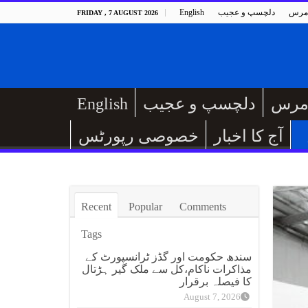
مرس
دلچسپ و عجیب
English
FRIDAY , 7 AUGUST 2026
مرس
دلچسپ و عجیب
English
آج کا اخبار
خصوصی رپورٹس
Recent
Popular
Comments
Tags
سندھ حکومت اور گڈز ٹرانسپورٹ کے
مذاکرات ناکام،کل سے ملک گیر ہڑتال
کا فیصلہ برقرار
August 7, 2026