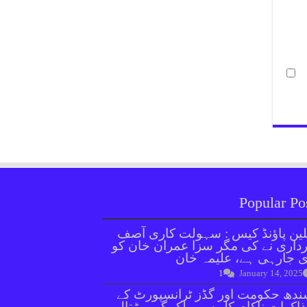
Popular Po
ین پاؤنڈ کیس : سہولت کاری آصف
داری نے کی مگر سزا عمران خان کو
 جارہی ہے، علیمہ خان
1
January 14, 2025
دھ حکومت اور گڈز ٹرانسپورٹ کے
اکرات ناکام،کل سے ملک گیر ہڑتال