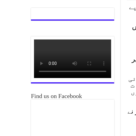
 کروڑ 90 لاکھ روپے
س
ر
ئی
ت
ں
Find us on Facebook
نے