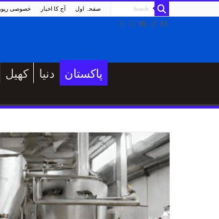
صفحہ اول
آج کا اخبار
خصوصی رپو
پاکستان
دنیا
کھیل