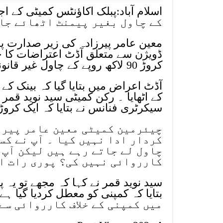
کے چاول بغیر پیمنٹ اٹھائے جا
معین عامر پیرزادہ کی زیر صدارت پ
ڈویژن سے متعلق آڈٹ اعتراضات کا ج
کروڑ 90 لاکھ روپے کے چاول غیر قانونی طور پر اٹھانے کا معاملہ سامنے آیا۔
کے اٹھایا ۔ رکن کمیٹی سید نوید قم
سیکرٹری فنانس نے بتایا کہ ایک کروڑ 40 لاکھ روپے واپس کر دیے گئے ہیں
چیئرمین کمیٹی معین عامر پیرزا
کردار ادا نہیں کیا ۔ آپ نے کس
چاول لے جاتے رہے ہیں لیکن آپ ن
کارروائی نہیں کی؟ پوری رات اس
سید نوید قمر نے کہا کہ مجھے تو یہ
میں کمپنی کے خلاف کارروائی سے 