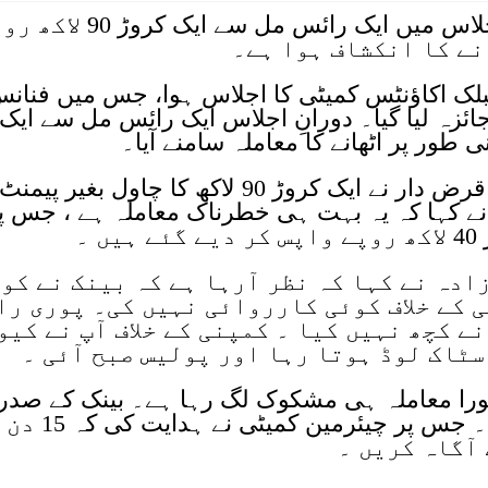
اسلام آباد:پبلک اکاؤنٹس کمیٹی کے اجلاس میں ایک رائس مل سے ایک
نے کا انکشاف ہوا ہے۔
بلک اکاؤنٹس کمیٹی کا اجلاس ہوا، جس میں فنان
ائزہ لیا گیا۔ دورانِ اجلاس ایک رائس مل سے ایک
آڈٹ اعراض میں بتایا گیا کہ بینک کے قرض دار نے ایک کروڑ 90 لاکھ کا چاول بغیر پیمنٹ
ر نے کہا کہ یہ بہت ہی خطرناک معاملہ ہے ، جس پ
 ۔
دہ نے کہا کہ نظر آرہا ہے کہ بینک نے کو
ی کے خلاف کوئی کارروائی نہیں کی۔ پوری را
ے کچھ نہیں کیا ۔ کمپنی کے خلاف آپ نے کیو
ٹاک لوڈ ہوتا رہا اور پولیس صبح آئی ۔
 پورا معاملہ ہی مشکوک لگ رہا ہے۔ بینک کے صدر 
بتایا کہ کمپنی کو معطل کردیا گیا ہے۔ جس پر چیئرمین کمیٹی نے ہدایت کی کہ 15 دن
آگاہ کریں ۔