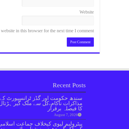
Website
ebsite in this browser for the next time I comment.
Recent Posts
سندھ حکومت اور گڈز ٹرانسپورٹ کے
مذاکرات ناکام،کل سے ملک گیر ہڑتال
کا فیصلہ برقرار
August 7, 2026
پیٹرولیم لیوی کیخلاف جماعت اسلامی
کےملک گیر دھرنے، نیشنل ہائی وے بند