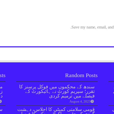
Save my name, email, and w
sts
Random Posts
سندھ کے محکموں میں فوکل پرسنز کا
مل
تقرر؛ سپریم کورٹ نے ہائیکورٹ کے
زر
فیصلے میں ترمیم کردی
دی
August 4, 2025
قومی سلامتی کمیٹی کا اجلاس، دہشت
سن
گردی کو جڑ سے اکھاڑ پھینکنے کا فیصلہ
مذ