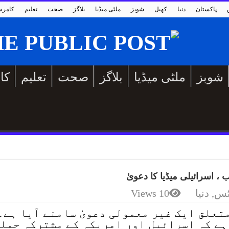
پاکستان
دنیا
کھیل
شوبز
ملٹی میڈیا
بلاگز
صحت
تعلیم
کامر
شوبز
ملٹی میڈیا
بلاگز
صحت
تعلیم
کا
ب ، اسرائیلی میڈیا کا دعویٰ
ٹس
,
دنیا
10 Views
تعلق ایک غیر معمولی دعویٰ سامنے آیا ہے۔
ہے کہ اسرائیل اور امریکہ کے مشترکہ حمل