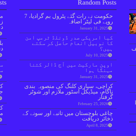
sts
Random Posts
حکومت نے رات گئے پٹرول بم گرادیا، 7
مل
روپے فی لیٹر اضافہ
زر
دی
January 31, 2025
کیا امریکی صدر ڈونلڈ ٹرمپ امن
کا نوبیل انعام حاصل کر سکتے
بل
ف
ہیں؟
دفعہ 
July 10, 2025
اوپن مارکیٹ میں آج ڈالر کتنا
سو
مہنگا ہوا
سن
January 31, 2025
کراچی، سپاری کلنگ کی منصوبہ بندی
کر
ناکام، میڈیکل اسٹور ملازم اور شوٹر
جا
گرفتار
February 25, 2026
چاغی بلوچستان میں تانبے اور سونے کے
مق
ذخائر دریافت
April 8, 2025