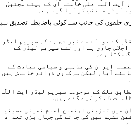
 آیت اللہ علی خامنہ ای کے بیٹے مجتبیٰ
م لیڈر منتخب کر لیا گیا ہے۔
اری حلقوں کی جانب سے کوئی باضابطہ تصدیق نہی
اب کے حوالے سے خبر دی ہے کہ سپریم لیڈر 
اجلاس جاری ہے اور نئے سپریم لیڈر کے
گ سکتا ہے۔
یصلہ ایران کی مذہبی و سیاسی قیادت کے
منے آیا، لیکن سرکاری ذرائع خاموش ہیں 
بق ملک کے موجودہ سپریم لیڈر آیت اللّٰہ
امات طے کر لیے گئے ہیں۔
ان میں تعزیتی اجتماع امام خمینی حسینیہ
ین مشہد میں کی جائے گی جہاں بڑی تعداد
ے۔