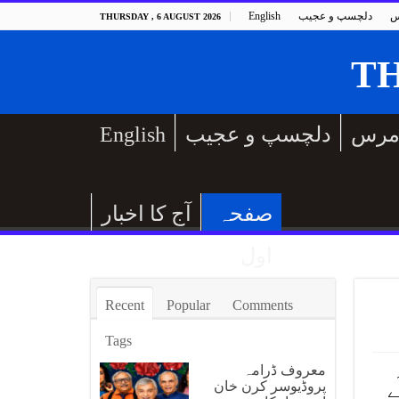
س
دلچسپ و عجیب
English
THURSDAY , 6 AUGUST 2026
مرس
دلچسپ و عجیب
English
صفحہ
آج کا اخبار
اول
Recent
Popular
Comments
Tags
معروف ڈرامہ
پروڈیوسر کرن خان
ے