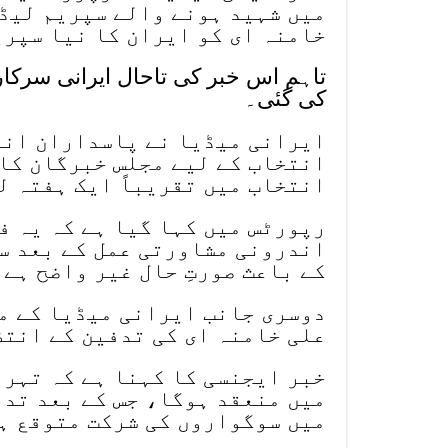
میں شہید ہونے والے سپریم لیڈر
خامنہ ای کو ایران کا نیا سپری
تاہم اس خبر کی تاحال ایرانی سرک
کی گئی۔
ایرانی میڈیا نے پاسداران انقل
انتخاب کے لیے مجلس خبرگان کا 
انتخاب میں تقریباً ایک ہفتہ ل
رپورٹس میں کہا گیا ہے کہ یہ ف
اندرونی مشاورتی عمل کے بعد سا
کے باعث صورتِ حال غیر واضح ہے۔
دوسری جانب ایرانی میڈیا کے مطا
علی خامنہ ای کی تدفین کے انتظ
خبر ایجنسی کا کہنا ہے کہ تہر
میں منعقد ہوگا، جس کے بعد تدف
میں سوگواروں کی شرکت متوقع ہ