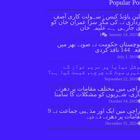
Popular Po
ین پاؤنڈ کیس : سہولت کاری آصف
داری نے کی مگر سزا عمران خان کو
 جارہی ہے، علیمہ خان
1
January 14, 2025
وچستان حکومت نے صوبے بھر میں
144 نافذ کردی
July 1, 2019
شل میڈیا پر مریم نواز کے
ہری سوٹ کے چرچے، قیمت کیا ہے؟
September 22, 2019
اچی میں مختلف مقامات پر دھرنے
ری، شہریوں کو مشکلات کا سامنا
October 14, 2019
کراچی میں ایک اور مذہبی جماعت نے 9
امات پر دھرنے دے دیے
December 31, 2024