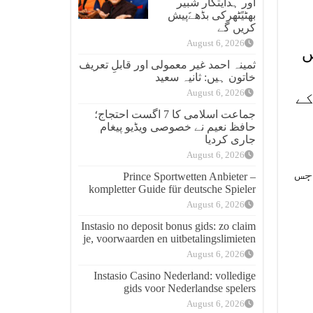
اور ہدایتکار شبیر
بھٹیًٹھرکی بڈھےًپیش
کریں گے
August 6, 2026
ں
ثمینہ احمد غیر معمولی اور قابلِ تعریف
خاتون ہیں: ثانیہ سعید
August 6, 2026
کے
جماعت اسلامی کا 7 اگست احتجاج؛
حافظ نعیم نے خصوصی ویڈیو پیغام
جاری کردیا
August 6, 2026
جس
Prince Sportwetten Anbieter –
kompletter Guide für deutsche Spieler
August 6, 2026
Instasio no deposit bonus gids: zo claim
je, voorwaarden en uitbetalingslimieten
August 6, 2026
Instasio Casino Nederland: volledige
gids voor Nederlandse spelers
August 6, 2026