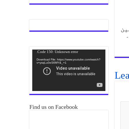
ین
۔
Video
Code 150: Unknown error.
Player
Download File: https://www.youtube.com/watch?
v=ysqLu0eS6MY&_=1
Lea
Find us on Facebook