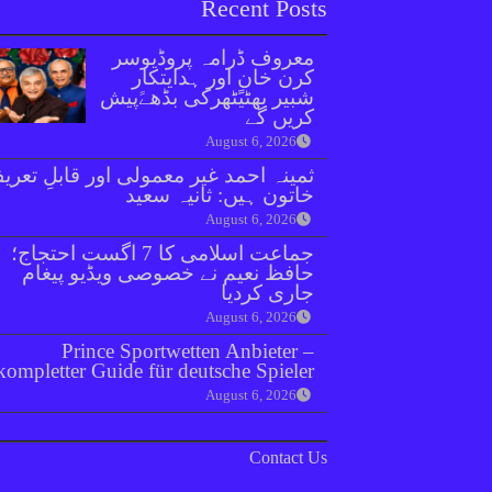
Recent Posts
معروف ڈرامہ پروڈیوسر
کرن خان اور ہدایتکار
شبیر بھٹیًٹھرکی بڈھےًپیش
کریں گے
August 6, 2026
ثمینہ احمد غیر معمولی اور قابلِ تعری
خاتون ہیں: ثانیہ سعید
August 6, 2026
جماعت اسلامی کا 7 اگست احتجاج؛
حافظ نعیم نے خصوصی ویڈیو پیغام
جاری کردیا
August 6, 2026
Prince Sportwetten Anbieter –
kompletter Guide für deutsche Spieler
August 6, 2026
Contact Us