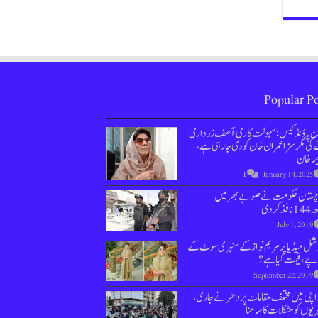
Popular Po
ین پاؤنڈ کیس : سہولت کاری آصف زرداری
کی مگر سزا عمران خان کو دی جارہی ہے،
مہ خان
1
January 14, 2025
وچستان حکومت نے صوبے بھر میں
نافذ کردی
July 1, 2019
ل میڈیا پر مریم نواز کے سنہری سوٹ کے
چے، قیمت کیا ہے؟
September 22, 2019
اچی میں مختلف مقامات پر دھرنے جاری،
یوں کو مشکلات کا سامنا