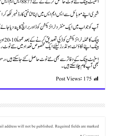
اسٹیٹ بینک نئے نوٹ حاصل کرنے کے لئے 8877 ایس ایم ایس سروس رمضان کے دوسرے ہفتے میں فعال کرتا ہے۔
شہری اپنے موبائل سے ایس ایم ایس میں اپنا شناختی کارڈ نمبر لکھ کر اسپیس کے بعد 
آپ کو جواب میں ایک منفرد ٹرانزیکشن کوڈ اور برانچ کا پتہ دیا جائ
بینک اپنے اکاؤنٹ ہولڈرز کیلئے ایک مخصوص تعداد میں نئے نوٹ رک
اسٹیٹ بینک کے دفاتر سے بھی نئے نوٹ حاصل کئے جا سکتے ہیں، ر
بھی آپ کام چلا سکتے ہیں۔
Post Views:
175
il address will not be published.
Required fields are marked