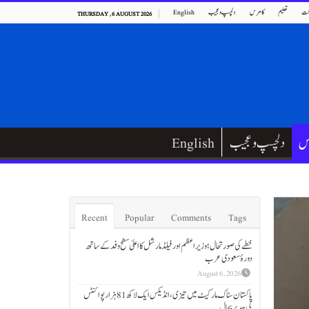
ت
تعلیم
کامرس
دلچسپ و عجیب
English
THURSDAY , 6 AUGUST 2026
س
دلچسپ و عجیب
English
Recent
Popular
Comments
Tags
خطے کی صورتحال؛ وزیراعظم اور فیلڈ مارشل کا اعلیٰ سطح وفد کے ساتھ
دورۂ سعودی عرب
August 6, 2026
پاکستان سٹاک مارکیٹ میں تیزی،انڈیکس ایک لاکھ 81 ہزار پوائنٹس
کی حد پر بحال