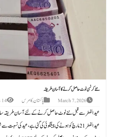
نئے کرنسی نوٹ حاصل کرنے کا آسان طریقہ
March 7, 2026
پاکستان
,
کامرس
14 Views
عیدالفطر سے قبل نئے نوٹ حاصل کرنے کے لئے آسان طریقہ سامن
عیدالفطر 21 مارچ کو ہونے کی پیشگوئی کی گئی ہے، عید کی نسبت سے شہری نئے نوٹ کے حصول کیلئے بینکوں کا رخ کرتے ہیں۔