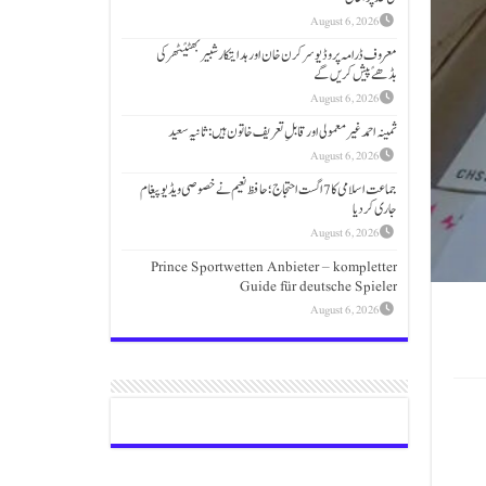
August 6, 2026
معروف ڈرامہ پروڈیوسر کرن خان اور ہدایتکار شبیر بھٹیًٹھرکی
بڈھےًپیش کریں گے
August 6, 2026
ثمینہ احمد غیر معمولی اور قابلِ تعریف خاتون ہیں: ثانیہ سعید
August 6, 2026
جماعت اسلامی کا 7 اگست احتجاج؛حافظ نعیم نے خصوصی ویڈیو پیغام
جاری کردیا
August 6, 2026
Prince Sportwetten Anbieter – kompletter
Guide für deutsche Spieler
August 6, 2026