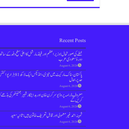
Recent Posts
خطے کی صورتحال؛ وزیراعظم اور فیلڈ مارشل کا اعلیٰ سطح وفد کے ساتھ
دورۂ سعودی عرب
August 6, 2026
پاکستان سٹاک مارکیٹ میں تیزی،انڈیکس ایک لاکھ 81 
حد پر بحال
August 6, 2026
معروف ڈرامہ پروڈیوسر کرن خان اور ہدایتکار شبیر بھٹیًٹھرکی بڈھےً
کریں گے
August 6, 2026
ثمینہ احمد غیر معمولی اور قابلِ تعریف خاتون ہیں: ثانیہ سعید
August 6, 2026