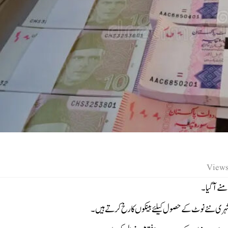
ے آ گیا۔