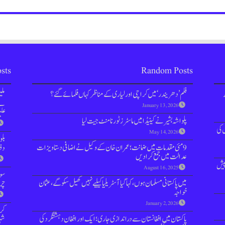
sts
Random Posts
فلم ’دھریندر‘ میں کراچی اور لیاری کے مناظر کہاں فلمائے گئے؟
مل
نے 
January 13, 2026
علی
پلواشہ بشیر نےکینیڈا میں ماسٹرز ٹورنامنٹ جیت لیا
ہزار پوائنٹس کی
May 14, 2026
بل
9 مئی مقدمات میں ضمانت؛ عمران خان کے وکیل نے اضافی دستاویزات
دفعہ 144 
عدالت میں جمع کرادیں
پیش
August 16, 2025
سوش
میں پاکستانی مسلمان ہوں،کہا گیا آسٹریلیا کیلیے نہیں کھیل سکو گے، عثمان
چر
خواجہ
January 2, 2026
کر
پاکستان میں افغانستان سے دراندازی جاری؛ ایک اور افغان دہشتگرد کی
شہر