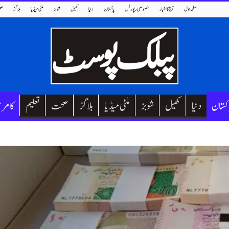
صفحہ اول
آج کا اخبار
خصوصی رپورٹس
پاکستان
دنیا
کھیل
شوبز
ملٹی میڈیا
بلاگز
صح
کستان
دنیا
کھیل
شوبز
ملٹی میڈیا
بلاگز
صحت
تعلیم
کامر