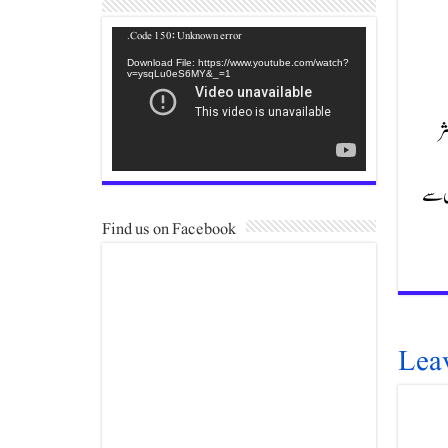
Video
Code 150: Unknown error.
Player
Download File: https://www.youtube.com/watch?
v=ysqLu0eS6MY&_=1
کثر
ں سے
Find us on Facebook
Lea