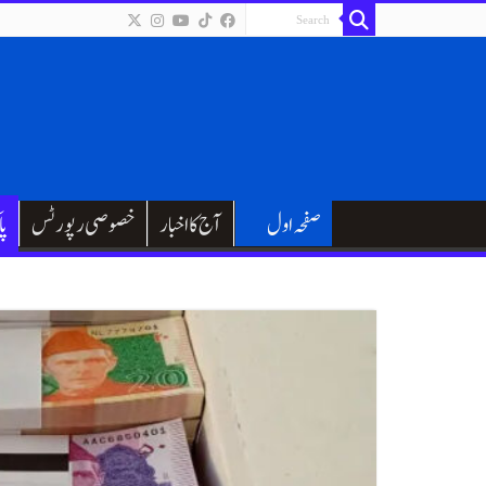
صفحہ اول
آج کا اخبار
خصوصی رپورٹس
پا