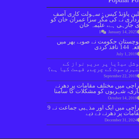
ین پاؤنڈ کیس : سہولت کاری آصف
داری نے کی مگر سزا عمران خان کو
 جارہی ہے، علیمہ خان
1
January 14, 2025
وچستان حکومت نے صوبے بھر میں
144 نافذ کردی
July 1, 2019
شل میڈیا پر مریم نواز کے
ہری سوٹ کے چرچے، قیمت کیا ہے؟
September 22, 2019
اچی میں مختلف مقامات پر دھرنے
ری، شہریوں کو مشکلات کا سامنا
October 14, 2019
کراچی میں ایک اور مذہبی جماعت نے 9
امات پر دھرنے دے دیے
December 31, 2024