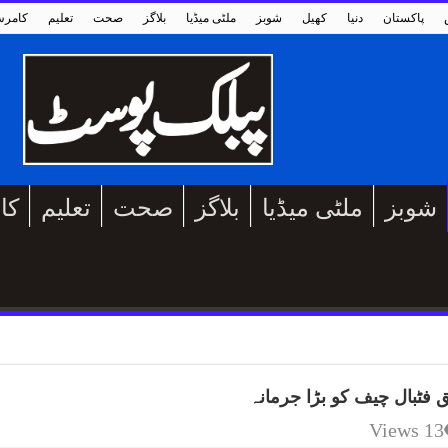
پاکستان
دنیا
کھیل
شوبز
ملٹی میڈیا
بلاگز
صحت
تعلیم
کامر
شوبز
ملٹی میڈیا
بلاگز
صحت
تعلیم
کا
 فٹبال چیف کو بڑا جرمانہ
13 Views