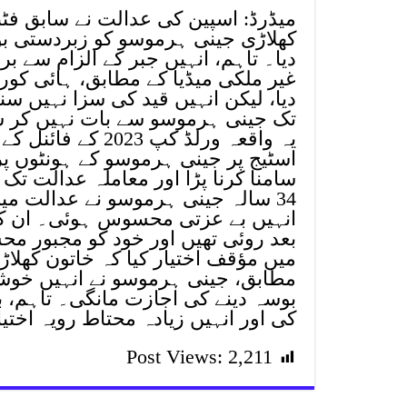
میڈرڈ: اسپین کی عدالت نے سابق فٹ
دیا۔ تاہم، انہیں جبر کے الزام سے بری
غیر ملکی میڈیا کے مطابق، ہائی کو
دیا، لیکن انہیں قید کی سزا نہیں سن
تک جینی ہرموسو سے بات نہیں کر سکتے اور 200 میٹر کے دائرے می
یہ واقعہ ورلڈ کپ
اسٹیج پر جینی ہرموسو کے ہونٹوں پر 
سامنا کرنا پڑا اور معاملہ عدالت تک 
34 سالہ جینی ہرموسو نے عدالت می
انہیں بے عزتی محسوس ہوئی۔ ان کے 
میں مؤقف اختیار کیا کہ خاتون کھل
مطابق، جینی ہرموسو نے انہیں خوشی ک
بوسہ دینے کی اجازت مانگی۔ تاہم، ب
کی اور انہیں زیادہ محتاط رویہ اختیار
Post Views:
2,211