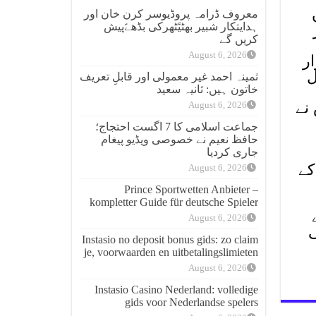
معروف ڈرامہ پروڈیوسر کرن خان اور
ہدایتکار شبیر بھٹیًٹھرکی بڈھےًپیش
ر
کریں گے
August 6, 2026
ر
ل
ثمینہ احمد غیر معمولی اور قابلِ تعریف
خاتون ہیں: ثانیہ سعید
س نے
August 6, 2026
جماعت اسلامی کا 7 اگست احتجاج؛
حافظ نعیم نے خصوصی ویڈیو پیغام
جاری کردیا
کے
August 6, 2026
Prince Sportwetten Anbieter –
kompletter Guide für deutsche Spieler
August 6, 2026
ی
Instasio no deposit bonus gids: zo claim
je, voorwaarden en uitbetalingslimieten
August 6, 2026
Instasio Casino Nederland: volledige
gids voor Nederlandse spelers