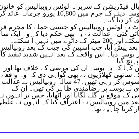
بال فیڈریشن کے سربراہ لوئس روبیالیس کو خاتون
کھلاڑی جینی ہرموسو کو زبردستی بوسہ دینے کے جرم میں 10,800 یورو جرمانہ عائد ک
 کر دیا گیا۔
رٹ نے لوئس روبیالیس کو جنسی حملے کا مجرم قرا
ائی گئی۔ عدالت نے یہ بھی حکم دیا کہ وہ ایک سا
ں نہیں آ سکتے۔
 2023 کے فائنل کے بعد پیش آیا، جب اسپین کی جیت کے بعد روبیالی
بوسہ دیا۔ اس واقعے کے بعد انہیں شدید تنقید کا
پہنچ گیا۔
ں کہا کہ یہ بوسہ ان کی مرضی کے خلاف تھا اور
ساتھی کھلاڑیوں نے بھی گواہی دی کہ وہ واقعے 
بعد روئی تھیں اور خود کو مجبور محسوس کر رہی تھیں۔47 سالہ روبیالیس نے عدالت
اڑی نے بوسے پر رضامندی ظاہر کی تھی۔ ان کے
ے موقع پر گلے لگایا اور اٹھایا، جس پر انہوں نے
عد میں روبیالیس نے اعتراف کیا کہ انہوں نے غلط
 کرنا چاہیے تھا۔