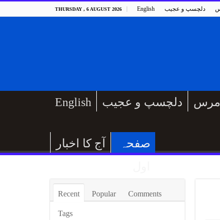
س
دلچسپ و عجیب
English
THURSDAY , 6 AUGUST 2026
مرس
دلچسپ و عجیب
English
صفحہ
آج کا اخبار
اول
Recent
Popular
Comments
Tags