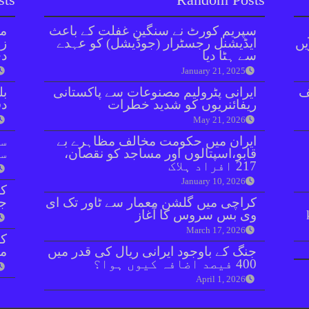
سپریم کورٹ نے سنگین غفلت کے باعث
مل
یں
ایڈیشنل رجسٹرار (جوڈیشل) کو عہدے
زر
سے ہٹا دیا
دی
January 21, 2025
ف
ایرانی پٹرولیم مصنوعات سے پاکستانی
بل
ریفائنریوں کو شدید خطرات
دفعہ 
May 21, 2026
ایران میں حکومت مخالف مظاہرے بے
سو
قابو،اسپتالوں اور مساجد کو نقصان،
سن
217 افراد ہلاک
January 10, 2026
کر
کراچی میں گلشن معمار سے ٹاور تک ای
جا
وی بس سروس کا آغاز
March 17, 2026
جنگ کے باوجود ایرانی ریال کی قدر میں
مق
400 فیصد اضافہ کیوں ہوا؟
April 1, 2026