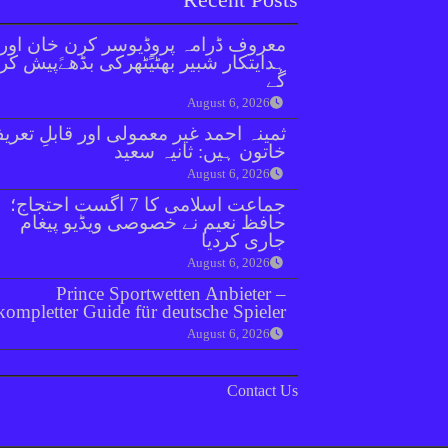
معروف ڈرامہ پروڈیوسر کرن خان اور
ہدایتکار شبیر بھٹیًٹھرکی بڈھےًپیش کر
گے
August 6, 2026
ثمینہ احمد غیر معمولی اور قابلِ تعری
خاتون ہیں: ثانیہ سعید
August 6, 2026
جماعت اسلامی کا 7 اگست احتجاج؛
حافظ نعیم نے خصوصی ویڈیو پیغام
جاری کردیا
August 6, 2026
Prince Sportwetten Anbieter –
kompletter Guide für deutsche Spieler
August 6, 2026
Contact Us