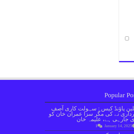
Popular Po
ین پاؤنڈ کیس : سہولت کاری آصف
داری نے کی مگر سزا عمران خان کو
 جارہی ہے، علیمہ خان
1
January 14, 2025