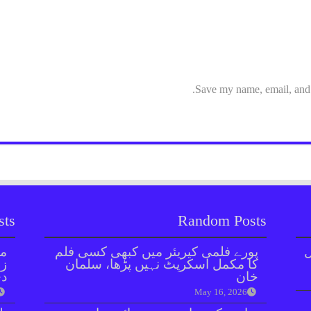
Save my name, email, and w
sts
Random Posts
ل
پورے فلمی کیریئر میں کبھی کسی فلم
مل
کا مکمل اسکرپٹ نہیں پڑھا، سلمان
زر
خان
دی
May 16, 2026