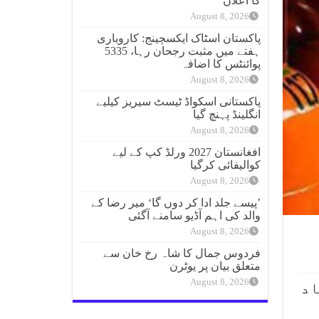
کا اعلان
August 8, 2026
پاکستان اسٹاک ایکسچینج: کاروباری
ہفتے میں مثبت رجحان رہا، 5335
پوائنٹس کا اضافہ
August 8, 2026
پاکستانی اسکواڈ ٹیسٹ سیریز کیلیے
انگلینڈ پہنچ گیا
August 8, 2026
افغانستان 2027 ورلڈ کپ کے لیے
کوالیفائی کرگیا
August 8, 2026
’پیسے جلد ادا کر دوں گا‘ میر رضا کے
والد کی اہم آڈیو سامنے آگئی
August 8, 2026
فردوس جمال کا شاہ رخ خان سے
متعلق بیان پر یوٹرن
August 8, 2026
اد