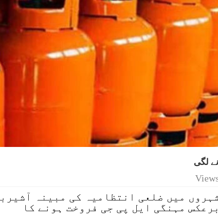
ہروں میں ضلعی انتظامیہ کی مبینہ آشیرب
رعکس مہنگی ایل پی جی فروخت ہونے کا