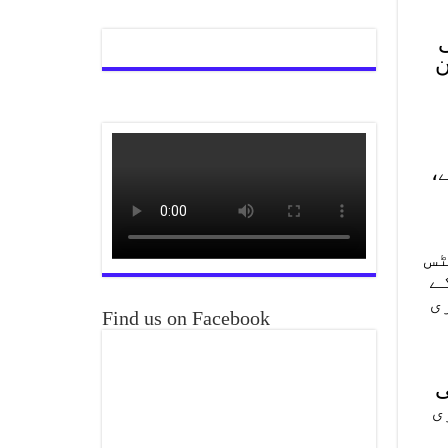
ن
ہے،
ٹس
ے
ی
Find us on Facebook
ی
حریری