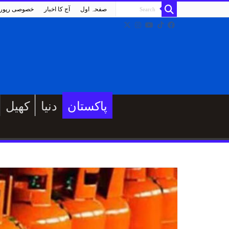
صفحہ اول
آج کا اخبار
خصوصی رپور
پاکستان
دنیا
کھیل