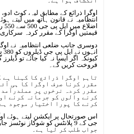
انکشاف ہوا ہے۔
اوگرا ذرائع کے مطابق لیہ، کوٹ ادو
انتظامیہ نے قانون ہاتھ میں لیتے ہو
اضل
قیمتیں اوگرا کے مقرر کردہ سرکاری نرخوں سے 250 روپ
دوسری جانب ضلعی انتظامیہ نے اوگرا 
کیونکہ اگر ایسا نہ کیا جائے تو ڈیل
فروخت کریں گے۔
تاہم اوگرا ذرائع کا کہنا ہے ک
مقرر کرنا صرف اوگرا کا ہی آئ
مقرر کردہ نرخوں پر عملدرآمد 
کرنے والوں کو جرمانہ کرنے او
کرنے کا پورا اختیار موجود ہے
اس صورتحال پر ایکشن لیتے ہوئے اوگ
جواب طلب کر لیا ہے۔