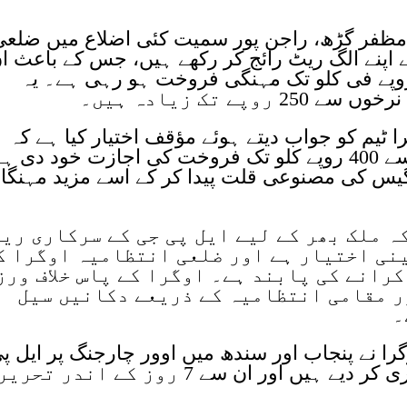
، مظفر گڑھ، راجن پور سمیت کئی اضلاع میں ضلعی
ئے اپنے الگ ریٹ رائج کر رکھے ہیں، جس کے باعث ا
اع میں ایل پی جی 500 سے 550 روپے فی کلو تک مہنگی فروخت ہو رہی ہے۔ یہ
ے تک زیادہ ہیں۔
ٹیم کو جواب دیتے ہوئے مؤقف اختیار کیا ہے کہ
انہوں نے ایل پی جی ڈیلروں کو 380 سے 400 روپے کلو تک فروخت کی اجازت خود دی 
رز گیس کی مصنوعی قلت پیدا کر کے اسے مزید مہنگا
ہ ملک بھر کے لیے ایل پی جی کے سرکاری ری
ینی اختیار ہے اور ضلعی انتظامیہ اوگرا ک
کرانے کی پابند ہے۔ اوگرا کے پاس خلاف ورز
ر مقامی انتظامیہ کے ذریعے دکانیں سیل
۔
را نے پنجاب اور سندھ میں اوور چارجنگ پر ایل پ
جی کے 9 پلانٹس کو شوکاز نوٹسز جاری کر دیے ہیں اور ان سے 7 روز کے اندر ت