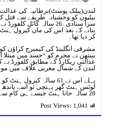
لندن(پبلک پوسٹ)برطانیہ کی عدالت ن
بیٹیوں کو وحشیانہ طریقے سے قتل کر
سزا سنادی۔26 سالہ کائل 
بنانے کے بعد اس کی ماں کیرول ہنٹ 
کر دیا تھا۔
مشرقی انگلینڈ کی کیمبرج کراؤن ک
بینتھن نے مجرم کو “حسد میں مبتلا 
لندن کے شمال مغربی علاقے میں موج
لوئس ہنٹ گھر پہنچی تو اسے باندھ کر
28 سالہ حانا ہنٹ جیسے ہی کام سے واپس آئی، اسے بھی وحشیانہ انداز میں قتل کر دیا۔
Post Views:
1,041