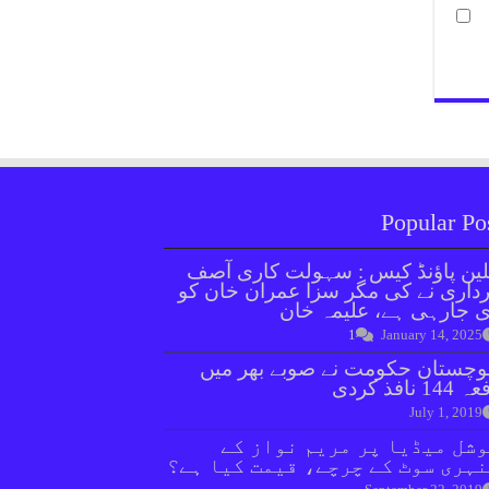
Popular Po
ین پاؤنڈ کیس : سہولت کاری آصف
داری نے کی مگر سزا عمران خان کو
 جارہی ہے، علیمہ خان
1
January 14, 2025
وچستان حکومت نے صوبے بھر میں
144 نافذ کردی
July 1, 2019
شل میڈیا پر مریم نواز کے
ہری سوٹ کے چرچے، قیمت کیا ہے؟