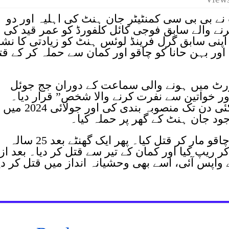
ے بی بی سی کمنٹیٹر جان ہنٹ کی اہلیہ اور دو
نے والے سابق فوجی کائل کلفورڈ کو عمر قید کی
کلفورڈ نے اپنی سابق گرل فرینڈ لوئس ہنٹ کو زیادتی کا نشا
اور بہن حانا کو چاقو اور کمان سے حملہ کر کے قت
ورٹ میں ہونے والی سماعت کے دوران جج جوئل
اور خواتین سے نفرت کرنے والا شخص” قرار دیا۔
عدالتی ریکارڈ کے مطابق کلفورڈ نے کئی دن تک منصوبہ بندی کی اور جولائی 2024 میں
ود جان ہنٹ کے گھر پر حملہ کیا۔
پہلے اس نے 61 سالہ کیرول ہنٹ کو چاقو مار کر قتل کیا۔ پھر ایک گھنٹے بعد 25 سالہ
 ریپ کیا اور کمان کے تیر سے قتل کر دیا۔ بعد از