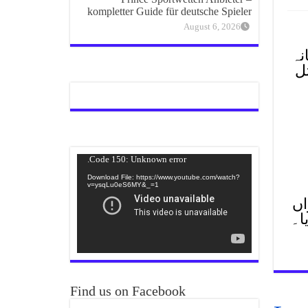
kompletter Guide für deutsche Spieler
August 6, 2026
نہ
ل
Video
Code 150: Unknown error.
Player
Download File: https://www.youtube.com/watch?
v=ysqLu0eS6MY&_=1
اں
Find us on Facebook