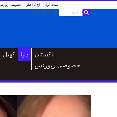
صفحہ اول
آج کا اخبار
خصوصی رپورٹس
پاکستان
دنیا
کھیل
خصوصی رپورٹس