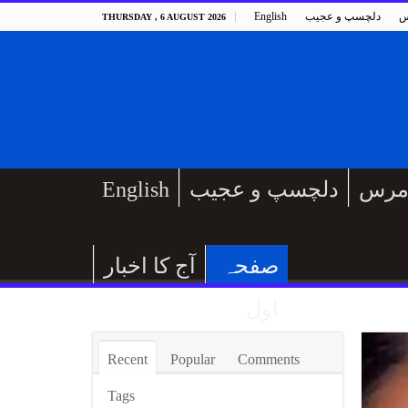
س
دلچسپ و عجیب
English
THURSDAY , 6 AUGUST 2026
مرس
دلچسپ و عجیب
English
صفحہ
آج کا اخبار
اول
Recent
Popular
Comments
Tags