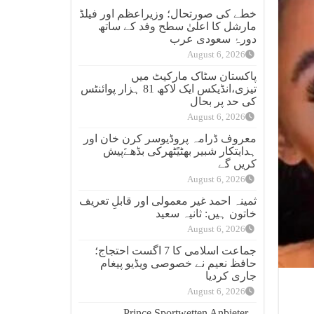
خطے کی صورتحال؛ وزیراعظم اور فیلڈ
مارشل کا اعلیٰ سطح وفد کے ساتھ
دورۂ سعودی عرب
August 6, 2026
پاکستان سٹاک مارکیٹ میں
تیزی،انڈیکس ایک لاکھ 81 ہزار پوائنٹس
کی حد پر بحال
August 6, 2026
معروف ڈرامہ پروڈیوسر کرن خان اور
ہدایتکار شبیر بھٹیًٹھرکی بڈھےًپیش
کریں گے
August 6, 2026
ثمینہ احمد غیر معمولی اور قابلِ تعریف
خاتون ہیں: ثانیہ سعید
August 6, 2026
جماعت اسلامی کا 7 اگست احتجاج؛
حافظ نعیم نے خصوصی ویڈیو پیغام
جاری کردیا
August 6, 2026
Prince Sportwetten Anbieter –