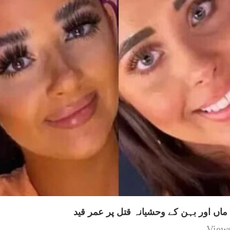
اں اور بہن کے وحشیانہ قتل پر عمر قید