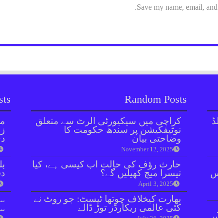
Save my name, email, and w
sts
Random Posts
ڈ
کراچی میں سیکیورٹی الرٹ سے متعلق
مل
نوٹیفکیشن پر سندھ حکومت کا
زر
وضاحتی بیان
دی
November 12, 2025
حارث رؤف کی حالت اب کیسی ہے، کیا
بل
ائنٹس
تیسرا میچ کھیلیں گے؟
دفعہ 
April 3, 2025
بھارت کیخلاف چوتھا ٹیسٹ: جو روٹ نے
سو
کئی عالمی ریکارڈز توڑ ڈالے
سن
یں