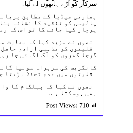
سرکار کو آڑے ہاتھوں لے لیا۔
بھارتی میڈیا کے مطابق پریانک
پالیسی کو تنقید کا نشانہ بنات
پرچار کیا جائے گا تو اس کا ردع
انھوں نے مزید کہا کہ بھارت م
اقلیتوں کو مذہبی آزادی حاصل 
گرجا گھروں کو آگ لگائی جا رہی
کانگریس کی سربراہ سونیا گاند
اقلیتوں میں عدم تحفظ بڑھتا ج
انھوں نے کہا کہ پہلگام کا واق
بھی ہوسکتا ہے۔
Post Views:
710