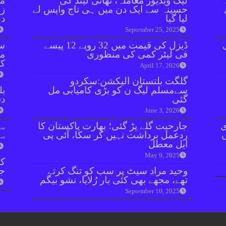
لیک ویڈیوز معاملہ، تھائی لینڈ کی
مل
حسینہ سے ایک دن میں ہی تاج واپس لے
زر
لیا گیا
دی
September 25, 2025
ڈیزل کی قیمت میں 32 روپے 12 پیسے
سن
فی لیٹر کمی کی منظوری
مذ
کا
April 17, 2026
گلگت بلتستان الیکشن:سکردو
سےمسلم لیگ ن کو بڑی کامیابی مل
بل
گئی
دفعہ 
June 3, 2026
ی
جارحیت گلے پڑ گئی؛ بھارت پاکستان کا
سو
ردعمل برداشت نہیں کر سکا، آئی پی
سن
ایل معطل
May 9, 2025
کر
وحید مراد سیٹ پر سب کو تنگ کرتے
جا
تھے، مجھے بھی کئی بار رُلایا، نشو بیگم
September 10, 2025