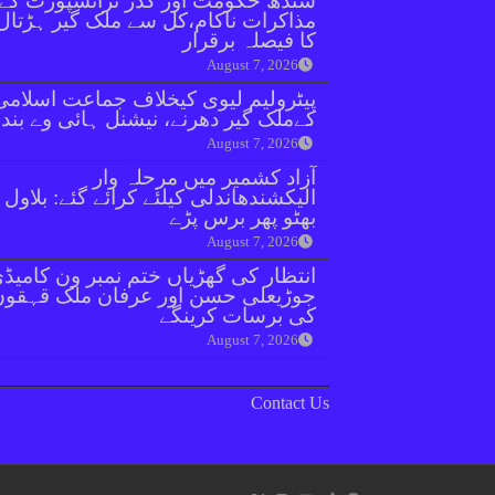
سندھ حکومت اور گڈز ٹرانسپورٹ کے
مذاکرات ناکام،کل سے ملک گیر ہڑتال
کا فیصلہ برقرار
August 7, 2026
پیٹرولیم لیوی کیخلاف جماعت اسلامی
کےملک گیر دھرنے، نیشنل ہائی وے بند
August 7, 2026
آزاد کشمیر میں مرحلہ وار
الیکشندھاندلی کیلئے کرائے گئے: بلاول
بھٹو پھر برس پڑے
August 7, 2026
انتظار کی گھڑیاں ختم نمبر ون کامیڈ
جوڑیعلی حسن اور عرفان ملک قہقوں
کی برسات کرینگے
August 7, 2026
Contact Us