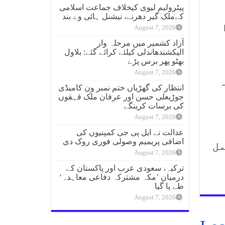
پیٹرولیم لیوی کیخلاف جماعت اسلامی
کےملک گیر دھرنے، نیشنل ہائی وے بند
August 7, 2026
آزاد کشمیر میں مرحلہ وار
الیکشندھاندلی کیلئے کرائے گئے: بلاول
بھٹو پھر برس پڑے
August 7, 2026
ہ
انتظار کی گھڑیاں ختم نمبر ون کامیڈی
جوڑیعلی حسن اور عرفان ملک قہقوں
کی برسات کرینگے
August 7, 2026
عدالت نے ایل پی جی کمپنیوں کی
اضافی پریمیم وصولی فوری روک دی
مل
August 7, 2026
ترکیہ، سعودی عرب اور پاکستان کے
درمیان ’مکہ مشترکہ دفاعی معاہدہ‘
طے پا گیا
August 7, 2026