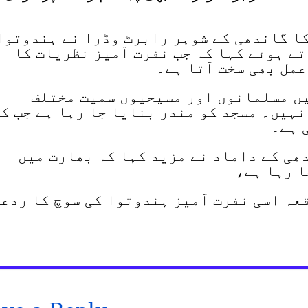
ا گاندھی کے شوہر رابرٹ وڈرا نے ہندوتوا
ے ہوئے کہا کہ جب نفرت آمیز نظریات کا
مل بھی سخت آتا ہے۔
یں مسلمانوں اور مسیحیوں سمیت مختلف
نہیں۔ مسجد کو مندر بنایا جا رہا ہے جب ک
 ہے۔
ھی کے داماد نے مزید کہا کہ بھارت میں
ا رہا ہے،
عہ اسی نفرت آمیز ہندوتوا کی سوچ کا ردع