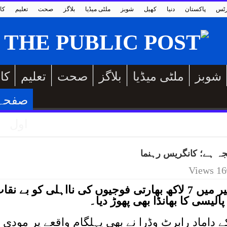
رٹس
پاکستان
دنیا
کھیل
شوبز
ملٹی میڈیا
بلاگز
صحت
تعلیم
کا
شوبز
ملٹی میڈیا
بلاگز
صحت
تعلیم
کا
صفحہ
اول
یجہ ہے؛ کانگریس رہنما
16 Views
پہلگام واقعے نے جہاں مقبوضہ کشمیر میں 7 لاکھ بھارتی فوجیوں کی نااہلی کو بے نق
لیسی کا بھانڈا بھی پھوڑ دیا۔
داماد رابرٹ وڈرا نے بھی پہلگام واقعے پر مودی