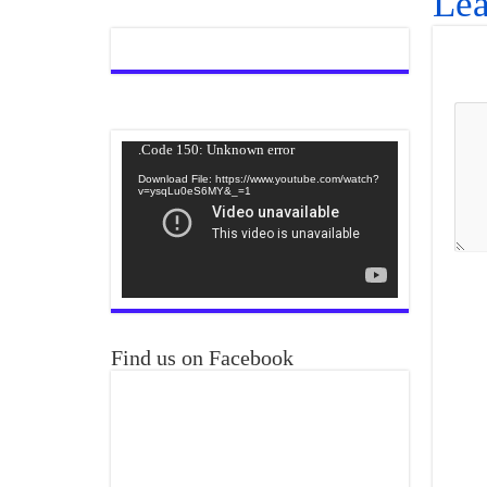
Lea
Video
Code 150: Unknown error.
Player
Download File: https://www.youtube.com/watch?
v=ysqLu0eS6MY&_=1
Find us on Facebook