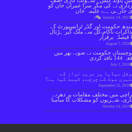
ین پاؤنڈ کیس : سہولت کاری آصف
داری نے کی مگر سزا عمران خان کو
 جارہی ہے، علیمہ خان
1
January 14, 2025
دھ حکومت اور گڈز ٹرانسپورٹ کے
اکرات ناکام،کل سے ملک گیر ہڑتال
 فیصلہ برقرار
August 7, 2026
وچستان حکومت نے صوبے بھر میں
144 نافذ کردی
July 1, 2019
شل میڈیا پر مریم نواز کے
ہری سوٹ کے چرچے، قیمت کیا ہے؟
September 22, 2019
اچی میں مختلف مقامات پر دھرنے
ری، شہریوں کو مشکلات کا سامنا
October 14, 2019