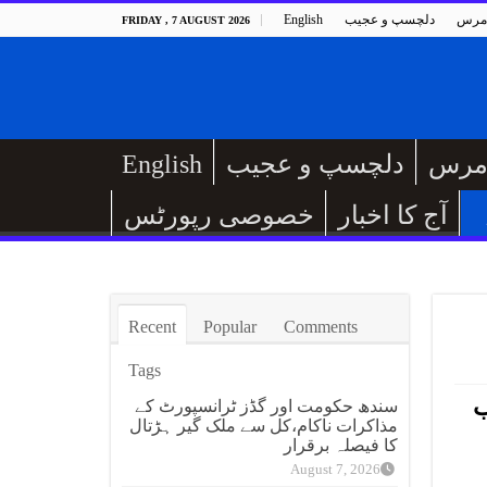
مرس
دلچسپ و عجیب
English
FRIDAY , 7 AUGUST 2026
مرس
دلچسپ و عجیب
English
آج کا اخبار
خصوصی رپورٹس
Recent
Popular
Comments
Tags
اب
سندھ حکومت اور گڈز ٹرانسپورٹ کے
مذاکرات ناکام،کل سے ملک گیر ہڑتال
کا فیصلہ برقرار
August 7, 2026