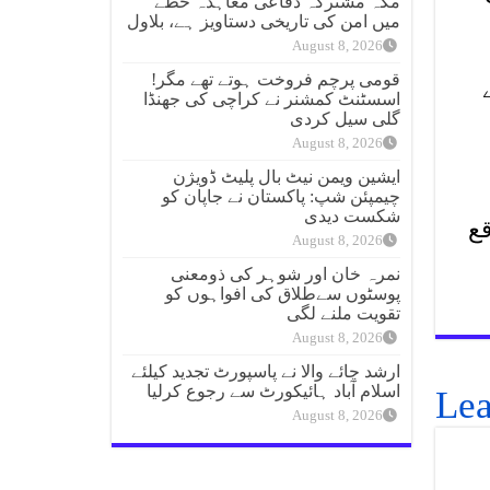
مکہ مشترکہ دفاعی معاہدہ خطے
میں امن کی تاریخی دستاویز ہے، بلاول
August 8, 2026
قومی پرچم فروخت ہوتے تھے مگر!
اسسٹنٹ کمشنر نے کراچی کی جھنڈا
گلی سیل کردی
August 8, 2026
ایشین ویمن نیٹ بال پلیٹ ڈویژن
چیمپئن شپ: پاکستان نے جاپان کو
شکست دیدی
قع
August 8, 2026
نمرہ خان اور شوہر کی ذومعنی
پوسٹوں سےطلاق کی افواہوں کو
تقویت ملنے لگی
August 8, 2026
ارشد چائے والا نے پاسپورٹ تجدید کیلئے
اسلام آباد ہائیکورٹ سے رجوع کرلیا
Lea
August 8, 2026