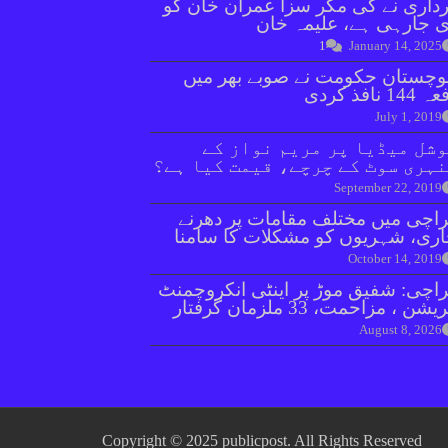
داری نے کی مگر سزا عمران خان کو
 جارہی ہے، علیمہ خان
1
January 14, 2025
وچستان حکومت نے صوبے بھر میں
144 نافذ کردی
July 1, 2019
شل میڈیا پر مریم نواز کے
ہری سوٹ کے چرچے، قیمت کیا ہے؟
September 22, 2019
اچی میں مختلف مقامات پر دھرنے
ری، شہریوں کو مشکلات کا سامنا
October 14, 2019
اچی: شفیق موڑ پر اینٹی انکروچمنٹ
ریشن ، مزاحمت، 33 ملزمان گرفتار
August 8, 2026
Copyright © 2025 publicpost. All Rights Reserved