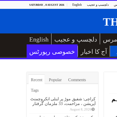
س
دلچسپ و عجیب
English
SATURDAY , 8 AUGUST 2026
مرس
دلچسپ و عجیب
English
آج کا اخبار
خصوصی رپورٹس
Recent
Popular
Comments
Tags
 کے کوہستان میگا کرپشن اسکینڈل میں 8 اہم
کراچی: شفیق موڑ پر اینٹی انکروچمنٹ
آپریشن ، مزاحمت، 33 ملزمان گرفتار
August 8, 2026