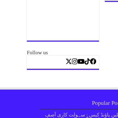
Follow us
Popular Po
ین پاؤنڈ کیس : سہولت کاری آصف