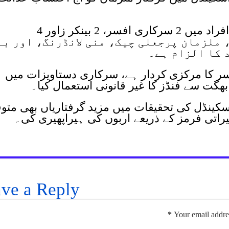
نیب نے کوہستان میگا اسکینڈل میں افراد میں 2 سرکاری افسر، 2 بینکر زاور 4
 ملزمان پرجعلی چیک، منی لانڈرنگ، اور بے
 کا الزام ہے۔
فیسر کا مرکزی کردار ہے، سرکاری دستاویزات میں
ھگت سے فنڈز کا غیر قانونی استعمال کیا۔
اسکینڈل کی تحقیقات میں مزید گرفتاریاں بھی متو
راتی فرمز کے ذریعے اربوں کی ہیراپھیری کی۔
ve a Reply
*
Your email addres