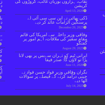
نقاب، ہزاروں بوریاں غائب، کروڑوں کی
زر
کرپشن
دی
April 13, 2026
ڈکی بھائی نے این سی سی آئی اے
بل
پرسنگین الزامات عائد کر دیے
دفعہ 
December 20, 2025
وفاقی وزیر داخلہ سے امریکا کی قائم
سو
مقام سفیر کی ملاقات، اہم امور پر
سن
گفتگو
August 29, 2025
ئن
کر
ایرانی ٹیم کو تہران سےبس پر بھی لانا
جا
پڑا تو لاؤں گا: صدر فیفا
June 11, 2026
کر
نگران وفاقی وزیر فواد حسن فواد نے
آپ
چینی درآمد کرنے کے فیصلے پر سوالات
اٹھا دیے
July 14, 2025