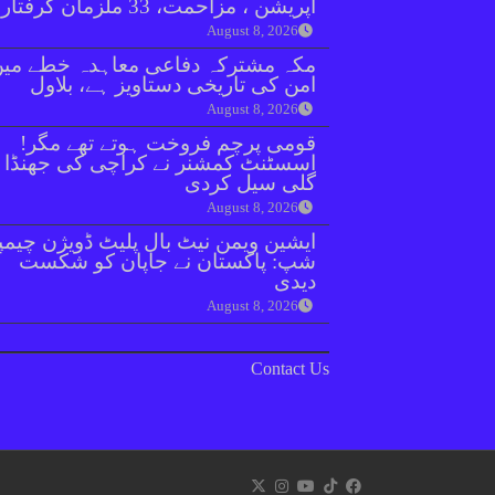
آپریشن ، مزاحمت، 33 ملزمان گرفتار
August 8, 2026
مکہ مشترکہ دفاعی معاہدہ خطے میں
امن کی تاریخی دستاویز ہے، بلاول
August 8, 2026
قومی پرچم فروخت ہوتے تھے مگر!
اسسٹنٹ کمشنر نے کراچی کی جھنڈا
گلی سیل کردی
August 8, 2026
ایشین ویمن نیٹ بال پلیٹ ڈویژن چیمپ
شپ: پاکستان نے جاپان کو شکست
دیدی
August 8, 2026
Contact Us