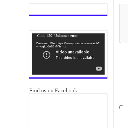
Video
Code 150: Unknown error.
Player
Download File: https://www.youtube.com/watch?
v=ysqLu0eS6MY&_=1
Find us on Facebook