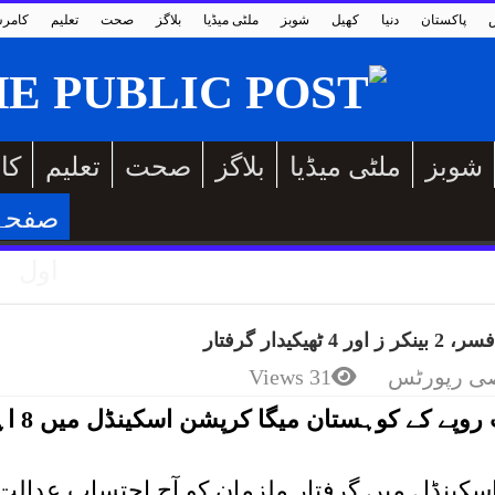
پاکستان
دنیا
کھیل
شوبز
ملٹی میڈیا
بلاگز
صحت
تعلیم
کامر
شوبز
ملٹی میڈیا
بلاگز
صحت
تعلیم
کا
صفحہ
اول
 رپورٹس
31 Views
قومی احتساب بیورو (نیب) نے 40ارب روپے
کینڈل میں گرفتار ملزمان کو آج احتساب عدالت