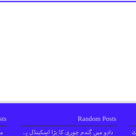
sts
Random Posts
ٹ
دادو میں گندم چوری کا بڑا اسکینڈل بے
مل