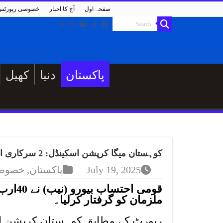
صفحہ اول
آج کا اخبار
خصوصی رپورٹس
پاکستان
دنیا
کھیل
کوہستان میگا کرپشن اسکینڈل: 2 سرکاری افسر، 2 بینکر ز اور 4 ٹھیکیدار گرفتار
July 19, 2025
پاکستان
,
خصوصی
ملزمان کو گرفتار کرلیا۔
رپورٹ کے مطابق کوہستان کرپشن اس