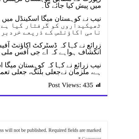
میں پیش کیا جائے گا۔
ٹھیکیداروں کو گرفتار کیا ہے،
نامی اکاؤنٹس کے ذریعے خردبرد
زرائع نے کہا کہ ڈسٹرکٹ اکاؤنٹ آ
انکشاف ہواہے کہ اے جی آفس ملی ب
نیب زرائع نے کہا کہ کوہستان میگا 
ہے، ملزمان نےجعلی بلنگ، جعلی تعمی
Post Views:
435
s will not be published.
Required fields are marked
*
Comment