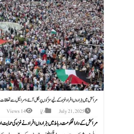
مراکش میں ہزاروں افراد غزہ کے لیے سڑکوں پر نکل آئے، اسرائیل سے تعلقات خت
July 21, 2025
دنیا
14 Views
مراکش کے دارالحکومت رباط میں ہزاروں افراد نے غزہ کی حمایت او