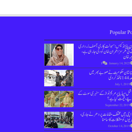
Popular Po
ین پاؤنڈ کیس : سہولت کاری آصف زرداری
کی مگر سزا عمران خان کو دی جارہی ہے،
مہ خان
1
January 14, 2025
وچستان حکومت نے صوبے بھر میں
نافذ کردی
July 1, 2019
ل میڈیا پر مریم نواز کے سنہری سوٹ کے
چے، قیمت کیا ہے؟
September 22, 2019
اچی میں مختلف مقامات پر دھرنے جاری،
یوں کو مشکلات کا سامنا
October 14, 2019