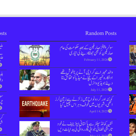
sts
Random Posts
سولر پینلز صارفین کے بعد حکومت کی عام
مل
صارفین کو بھی جھٹکا دینے کی تیاری
نے 
علی
February 11, 2026
والد حمیرا سے کراچی آنے پر ناخوش تھے
بل
اداکارہ حمیرا کے چچا نے میڈیا کو حقائق بتا
دفعہ 144 
دیئے؛ ویڈیو وائرل
July 11, 2025
سوش
کوئٹہ اور گردونواح میں زلزلے سے زمین لرز
چر
اٹھی، شہریوں میں خوف و ہراس پھیل گیا
April 14, 2025
کر
شہر
خفیہ کمانڈ سینٹر سے پاکستانی ایئر چیف نےخود
تاریخی فضائی جوابی کارروائی کی ہدایات دیں
May 13, 2025