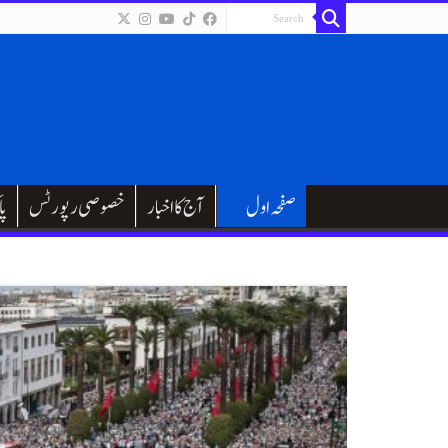
صفحہ اول
آج کا اخبار
خصوصی رپورٹس
پا