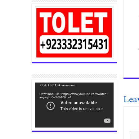
Video
Code 150: Unknown error.
Player
Lea
Download File: https://www.youtube.com/watch?
v=ysqLu0eS6MY&_=1