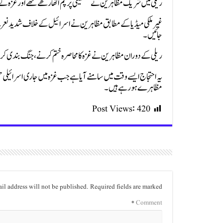
ریلی میں شریک مظاہرین نے فلسطینی پرچم اٹھا رکھے تھے اور غزہ کے عو
غیر ملکی میڈیا کے مطابق مظاہرین نے اسرائیل کے خلاف شدید نعر
جائیں۔
ریلی کے دوران مظاہرین نے غزہ کا محاصرہ ختم کرنے، جنگ بندی کروان
یہ احتجاج ایسے وقت میں سامنے آیا ہے جب غزہ میں جاری اسرائیلی ح
مظاہرے ہو رہے ہیں۔
Post Views:
420
il address will not be published.
Required fields are marked
*
Comment