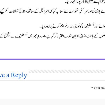
ام سے یکجہتی کا بھرپور اظہار کیا۔
ے بازی کی اور مراکش حکومت سے مطالبہ کیا کہ اسرائیل کے ساتھ سفارتی تعلقات ختم کیے
ے اور فلسطینیوں کو فوری امداد فراہم کرنے پر زور دیا۔
ملوں کے باعث انسانی بحران شدت اختیار کر گیا ہے، اور دنیا بھر میں فلسطینیوں سے یکجہتی کے
ve a Reply
*
Your ema