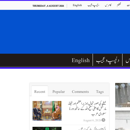
ت
تعلیم
کامرس
دلچسپ و عجیب
English
THURSDAY , 6 AUGUST 2026
س
دلچسپ و عجیب
English
Recent
Popular
Comments
Tags
خطے کی صورتحال؛ وزیراعظم اور فیلڈ
مارشل کا اعلیٰ سطح وفد کے ساتھ دورۂ
سعودی عرب
August 6, 2026
پاکستان سٹاک مارکیٹ میں