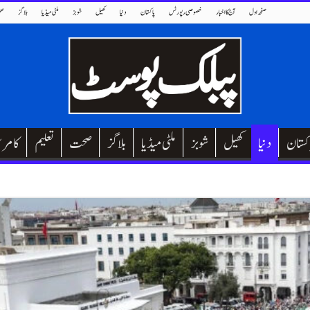
صفحہ اول
آج کا اخبار
خصوصی رپورٹس
پاکستان
دنیا
کھیل
شوبز
ملٹی میڈیا
بلاگز
صح
کستان
دنیا
کھیل
شوبز
ملٹی میڈیا
بلاگز
صحت
تعلیم
کامر