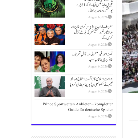
تیزی،انڈیکس ایک لاکھ 81 ہزار
پوائنٹس کی حد پر بحال
August 6, 2026
معروف ڈرامہ پروڈیوسر کرن خان اور
ہدایتکار شبیر بھٹیًٹھرکی بڈھےًپیش
کریں گے
August 6, 2026
ثمینہ احمد غیر معمولی اور قابلِ تعریف
خاتون ہیں: ثانیہ سعید
August 6, 2026
جماعت اسلامی کا 7 اگست احتجاج؛حافظ
نعیم نے خصوصی ویڈیو پیغام جاری کردیا
August 6, 2026
Prince Sportwetten Anbieter – kompletter
Guide für deutsche Spieler
August 6, 2026