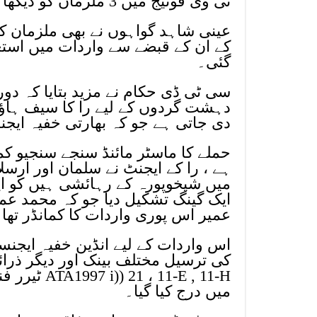
ٹی وی فوٹیج میں 3 ملزمان کو دیکھا۔
عینی شاہد گواہوں نے بھی ملزمان کو 
گئی۔
سی ٹی ڈی حکام نے مزید بتایا کہ دو
دہشت گردوں کے لیے را کا سیف ہاؤس
دی جاتی ہے جو کہ بھارتی خفیہ ای
حملے کا ماسٹر مائنڈ سنجے سنجیو 
ہے ، را کے ایجنٹ نے سلمان اور ارسل
میں شیخوپورہ کے رہائشی ہیں کو اپنا
ایک گینگ تشکیل دیا جو کہ محمد عمی
عمیر اس پوری واردات کا کمانڈر تھا
اس واردات کے لیے انڈین خفیہ ایجنسی
1-E , 11-H
میں درج کیا گیا۔