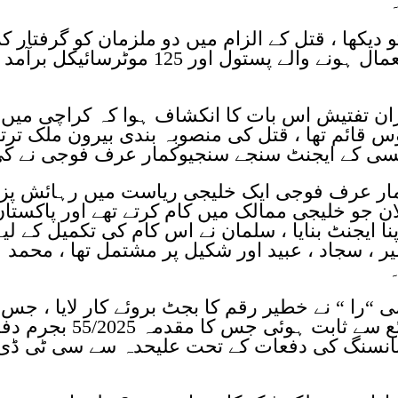
دیکھا ، قتل کے الزام میں دو ملزمان کو گرفتار کر
کے ان کے قبضے سے واردات میں استعمال ہونے والے پستول اور 125 موٹرسائیک
ران تفتیش اس بات کا انکشاف ہوا کہ کراچی میں
 قائم تھا ، قتل کی منصوبہ بندی بیرون ملک ترت
جنسی کے ایجنٹ سنجے سنجیوکمار عرف فوجی نے ک
کمار عرف فوجی ایک خلیجی ریاست میں رہائش پزی
ان جو خلیجی ممالک میں کام کرتے تھے اور پاکستا
 ایجنٹ بنایا ، سلمان نے اس کام کی تکمیل کے لیے
ر ، سجاد ، عبید اور شکیل پر مشتمل تھا ، محمد
۔
 “را “ نے خطیر رقم کا بجٹ بروئے کار لایا ، جس
کی ترسیل مختلف بینک اور دیگر ذرائع سے ثابت ہوئی جس کا مقدمہ 5
ATA1997 i)) 21 ، 1 ٹیرر فنانسنگ کی دفعات کے تحت علیحدہ سے سی ٹی ڈی