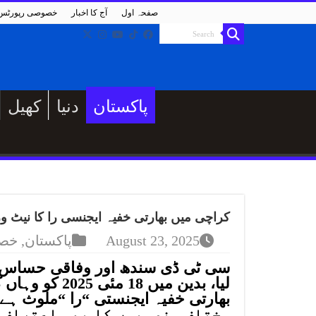
صفحہ اول
آج کا اخبار
خصوصی رپورٹس
پاکستان
دنیا
کھیل
کراچی میں بھارتی خفیہ ایجنسی را کا نیٹ ور
August 23, 2025
پاکستان
,
خصو
سی ٹی ڈی سندھ اور وفاقی حساس ادا
لیا، بدین میں
مختلف منصوبوں کا بھی اعتراف 