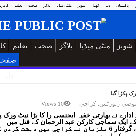
پاکستان
دنیا
کھیل
شوبز
ملٹی میڈیا
بلاگز
صحت
تعلیم
کامر
شوبز
ملٹی میڈیا
بلاگز
صحت
تعلیم
کا
صفحہ
اول
ک پکڑا گیا
صی رپورٹس
,
کراچی
10 Views
رے نے بھارتی خفیہ ایجنسی را کا بڑا نیٹ ورک پ
 18 مئی 2025 کو وہاں کے ایک سماجی کارکن عبد الرحمان کے قتل میں
بھارتی خفیہ ایجنستی “را “ملوث ہے، گرفتار 6 ملزمان نے کراچی میں دہشت گرد
بھی کیا ہے۔