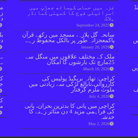
ڈ
غزہ میں حماس کیساتھ جھڑپ میں
مل
اسرائیلی فوج کا کمپنی کمانڈر
زر
ہلاک
دی
September 24, 2025
سانحہ گل پلازہ، مسجد میں رکھے قرآن
بل
ائنٹس
پاکمعجزانہ طور پر بالکل محفوظ رہے
دفعہ 
January 20, 2026
ملک کے مختلف علاقوں میں منگل سے
سو
25مارچ تک بارشوں کا امکان
سن
یں
March 16, 2026
کراچی: تھانہ بریگیڈ پولیس کی
کر
کارروائی،نابالغ لڑکی سے زیادتی میں
جا
ف
ملوث ملزم گرفتار
July 4, 2026
کراچی میں پانی کا بدترین بحران، پانی
مق
کی فراہمی مزید 4 دن متاثر رہنے کا
خدشہ
May 2, 2026