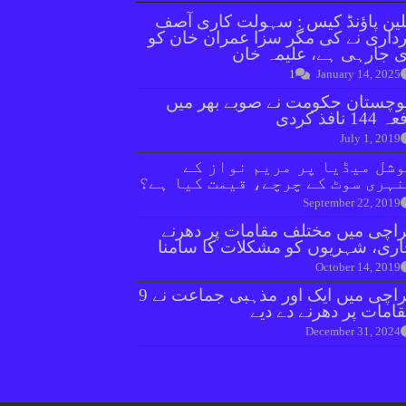
ین پاؤنڈ کیس : سہولت کاری آصف
داری نے کی مگر سزا عمران خان کو
 جارہی ہے، علیمہ خان
1
January 14, 2025
وچستان حکومت نے صوبے بھر میں
144 نافذ کردی
July 1, 2019
شل میڈیا پر مریم نواز کے
ہری سوٹ کے چرچے، قیمت کیا ہے؟
September 22, 2019
اچی میں مختلف مقامات پر دھرنے
ری، شہریوں کو مشکلات کا سامنا
October 14, 2019
کراچی میں ایک اور مذہبی جماعت نے 9
امات پر دھرنے دے دیے
December 31, 2024