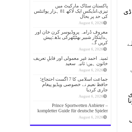
پاکستان سٹاک مارکیٹ میں
ڈی
تیزی،انڈیکس ایک لاکھ 81 ہزار پوائنٹس
کی حد پر بحال
August 6, 2026
معروف ڈرامہ پروڈیوسر کرن خان اور
ہدایتکار شبیر بھٹیًٹھرکی بڈھےًپیش
لے
کریں گے
August 6, 2026
ثمینہ احمد غیر معمولی اور قابلِ تعریف
خاتون ہیں: ثانیہ سعید
August 6, 2026
جماعت اسلامی کا 7 اگست احتجاج؛
حافظ نعیم نے خصوصی ویڈیو پیغام
جاری کردیا
ی
August 6, 2026
ا
Prince Sportwetten Anbieter –
kompletter Guide für deutsche Spieler
August 6, 2026