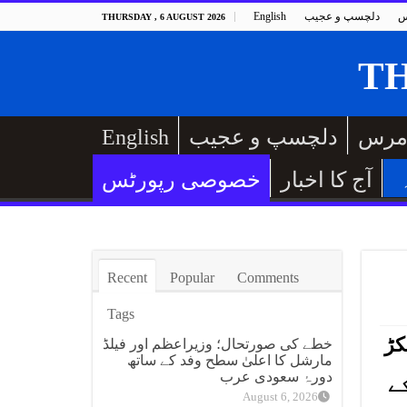
س
دلچسپ و عجیب
English
THURSDAY , 6 AUGUST 2026
مرس
دلچسپ و عجیب
English
آج کا اخبار
خصوصی رپورٹس
Recent
Popular
Comments
Tags
کڑ
خطے کی صورتحال؛ وزیراعظم اور فیلڈ
مارشل کا اعلیٰ سطح وفد کے ساتھ
دورۂ سعودی عرب
ی کے
August 6, 2026