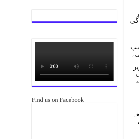
ل برآمد کی
یب
ی۔
ر
ن
Find us on Facebook
55/202 بجرم دفعہ