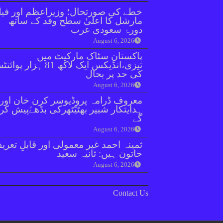
خطے کی صورتحال؛ وزیراعظم اور فیل
مارشل کا اعلیٰ سطح وفد کے ساتھ
دورۂ سعودی عرب
August 6, 2026
پاکستان سٹاک مارکیٹ میں
تیزی،انڈیکس ایک لاکھ 81 ہزار پو
کی حد پر بحال
August 6, 2026
معروف ڈرامہ پروڈیوسر کرن خان اور
ہدایتکار شبیر بھٹیًٹھرکی بڈھےًپیش کر
گے
August 6, 2026
ثمینہ احمد غیر معمولی اور قابلِ تعری
خاتون ہیں: ثانیہ سعید
August 6, 2026
Contact Us