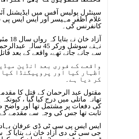
سینٹرل پولیس آفس میں ایڈیشنل آئ
غلام اظفر مہیسر اور ایس ایس پی 
کانفرنس کی۔
آزاد 
نہتے سوشل ورکر 45 
سے جانے جاتے تھے، واقعے کے بعد قات
واقعے کے فوری بعد انڈین میڈیا
اظہار کیا اور پروپیگنڈا کیا ک
کر دیا ہے۔
تھانہ ماتلی میں درج کیا گیا ، کیونک
کی دفعات پر مشتمل تھا اور واضح طو
ثابت تھا جس کی وجہ سے مقدمے کے
ایس ایس پی سی ٹی ڈی عرفان بہادر 
جی سی ٹی دی آزاد خان نے بتایا ک