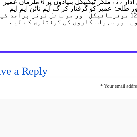
سی ٹی ڈی سندھ اور وفاقی حساس ادارے نے ملکر ٹیکنیکل بنیادوں پر 6 ملزمان عمیر
 طلحہٰ عمیر کو گرفتار کر کے ایم نائن ایم ایم
پستول ، ایک تیس بور پستول ، ایک 125 موٹرسائیکل اور موبائل فونز برآمد 
ں اور سہولت کاروں کی گرفتاری کے لیے
ve a Reply
*
Your email addres