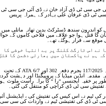
ی جی سی ٹی ڈی آزاد خان نے ڈی آئی جی سی ٹی 
سی ٹی ڈی عرفان علی بہادر کے ہمراہ پریس
خان نے بتایا کہ رواں سال 18 مئی کو اندرون سندھ ڈسٹرکٹ بدین تھانہ ماتلی میں
سالہ عبدالرحمان کا قتل ہوا جو علاقے میں فلاحی کاموں کے حوا
ل موقع سے فرار ہوگئے تھے۔
 نے اس ٹارگٹ کلنگ پر بے انتہا خوشی کا
ہ ہم نے پاکستان میں بھارتی دشمن کا قتل
مقتول عبد الرحمان کے قتل کا مقدمہ 117/2025 بجرم دفعہ 302 اور 6/7 ATA کے تحت
ہ یہ مقدمہ انڈین میڈیا کے پروپیگنڈا اور دہشت گرد
ر پر خفیہ ایجنسی “را “ کا براہ راست ملوث ہون
 تفتیش سی ٹی ڈی کراچی کو منتقل کی گئی۔
کی ٹیم نے اس کیس کی تفتیش کی ، ایڈیشنل آئی
ہ سی ٹی ڈی کی تفتیشی ٹیم نے واردات کی سی سی