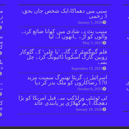
سبی میں دھماکا،ایک شخص جاں بحق،
مل
3 زخمی
زر
دی
January 1, 2026
منیب بٹ نے شادی میں کھانا ضائع کرنے
والوں کو آڑے ہاتھوں لے لیا
سن
مذ
May 5, 2025
کا
فلم گینگسٹر کے گانے ’یا علی‘ کے گلوکار
زوبین گارگ اسکوبا ڈائیونگ کرتے چل
بسے
بل
دفعہ 
September 19, 2025
اسرائیل نے گریٹا تھنبرگ سمیت مزید
ی
170 رضاکاروں کو ملک بدر کر دیا
سو
سن
October 6, 2025
ٹی ٹوئنٹی ورلڈکپ سے قبل امریکا کو بڑا
دھچکا، اہم کھلاڑی پر پابندی عائد
کر
جا
January 29, 2026