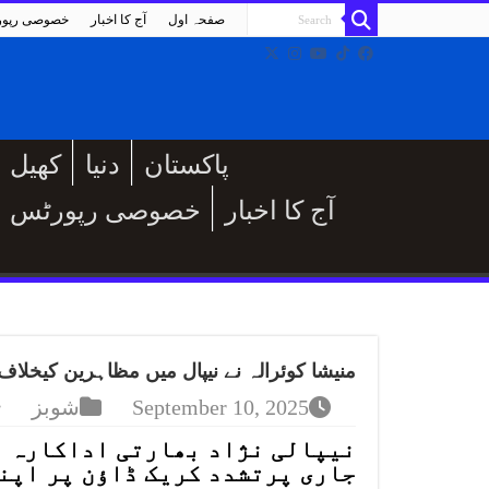
صفحہ اول
آج کا اخبار
خصوصی رپو
پاکستان
دنیا
کھیل
آج کا اخبار
خصوصی رپورٹس
منیشا کوئرالہ نے نیپال میں مظاہرین کیخلاف
September 10, 2025
شوبز
نیپالی نژاد بھارتی اداکارہ م
جاری پرتشدد کریک ڈاؤن پر اپن