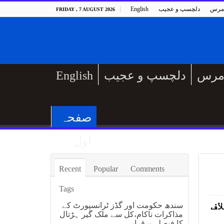
مرس
دلچسپ و عجیب
English
FRIDAY , 7 AUGUST 2026
مرس
دلچسپ و عجیب
English
صفحہ
اول
Recent
Popular
Comments
Tags
اف
سندھ حکومت اور گڈز ٹرانسپورٹ کے
مذاکرات ناکام،کل سے ملک گیر ہڑتال
کا فیصلہ برقرار