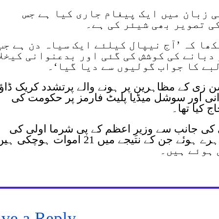
 زبان میں ایک پیغام جاری کیا ہے جس
ی تصویر بھی شیئر کی ہے۔
ھا کہ ’آج نیپال کیلئے ایک سیاہ دن ہے جب
 دبانے کی کوشش کی گئی اور بدعنوانی کیخلا
بے کا جواب گولیوں سے دیا گیا‘۔
ن زی کے مظاہرین پر ہونے والے پرتشدد کریک ڈاؤ
نوانی اور سوشل میڈیا پلیٹ فارمز پر حکومت کی
ج کیا تھا۔
کی جانب سے وزیرِ اعظم کے پی شرما اولی کی
سوشل میڈیا پر پابندی کے خلاف مظاہرے ہوئے جن کے نتیجے میں 21 اموات ہوچکی 
ve a Reply