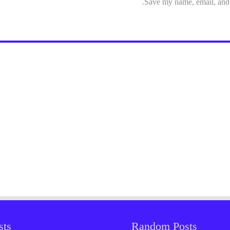
Save my name, email, and w
sts
Random Posts