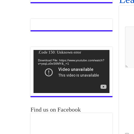
Video
Code 150: Unknown error.
Player
Download File: https://www.youtube.com/watch?
v=ysqLu0eS6MY&_=1
Find us on Facebook