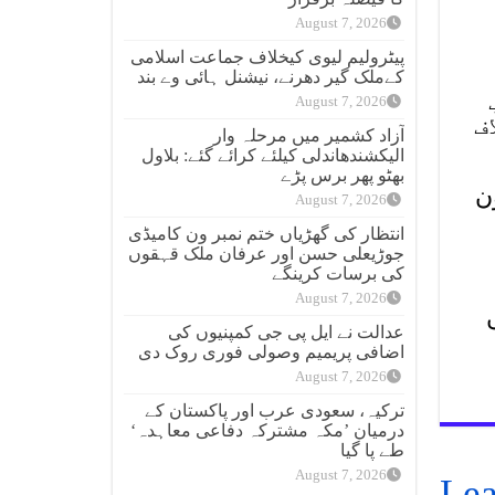
August 7, 2026
پیٹرولیم لیوی کیخلاف جماعت اسلامی
کےملک گیر دھرنے، نیشنل ہائی وے بند
August 7, 2026
ف
آزاد کشمیر میں مرحلہ وار
الیکشندھاندلی کیلئے کرائے گئے: بلاول
بھٹو پھر برس پڑے
ن
August 7, 2026
انتظار کی گھڑیاں ختم نمبر ون کامیڈی
جوڑیعلی حسن اور عرفان ملک قہقوں
کی برسات کرینگے
August 7, 2026
ہیں
عدالت نے ایل پی جی کمپنیوں کی
اضافی پریمیم وصولی فوری روک دی
August 7, 2026
ترکیہ، سعودی عرب اور پاکستان کے
درمیان ’مکہ مشترکہ دفاعی معاہدہ‘
طے پا گیا
August 7, 2026
Lea