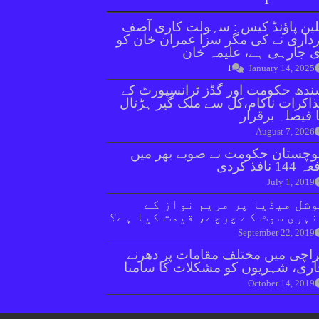
ین پاؤنڈ کیس : سہولت کاری آصف
داری نے کی مگر سزا عمران خان کو
 جارہی ہے، علیمہ خان
1
January 14, 2025
دھ حکومت اور گڈز ٹرانسپورٹ کے
اکرات ناکام،کل سے ملک گیر ہڑتال
 فیصلہ برقرار
August 7, 2026
وچستان حکومت نے صوبے بھر میں
144 نافذ کردی
July 1, 2019
شل میڈیا پر مریم نواز کے
ہری سوٹ کے چرچے، قیمت کیا ہے؟
September 22, 2019
اچی میں مختلف مقامات پر دھرنے
ری، شہریوں کو مشکلات کا سامنا
October 14, 2019