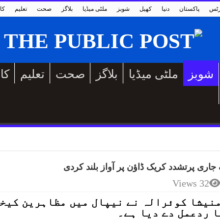
رٹس
پاکستان
دنیا
کھیل
شوبز
ملٹی میڈیا
بلاگز
صحت
تعلیم
کا
شوبز
ملٹی میڈیا
بلاگز
صحت
تعلیم
کا
 جاری پرتشدد کریک ڈاؤن پر آواز بلند کردی
32 Views
نیشا کوئرالہ نے نیپال میں مظاہرین کیخل
ا ردعمل دے دیا ہے۔