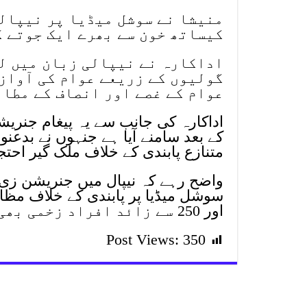
منیشا نے سوشل میڈیا پر نیپالی
کیساتھ خون سے بھرے ایک جوتے ک
اداکارہ نے نیپالی زبان میں لک
گولیوں کے زریعے عوام کی آواز
عوام کے غصے اور انصاف کے مطال
اداکارہ کی جانب سے یہ پیغام جنریش
کے بعد سامنے آیا ہے جنہوں نے بدع
متنازع پابندی کے خلاف ملک گیر احتجا
واضح رہے کہ نیپال میں جنریشن زی 
اور 250 سے زائد افراد زخمی بھی ہوئے ہیں۔
Post Views:
350