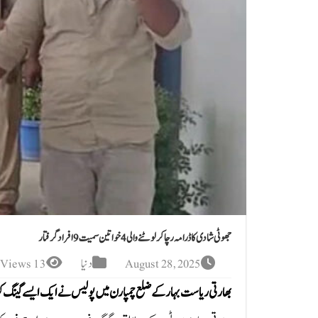
جھوٹی شادی کا ڈرامہ رچا کر لوٹنے والی 4 خواتین سمیت 9 افراد گرفتار
August 28, 2025
دنیا
13 Views
بھارتی ریاست بہار کے ضلع چمپارن میں پولیس نے ایک ایسے گینگ کو گر