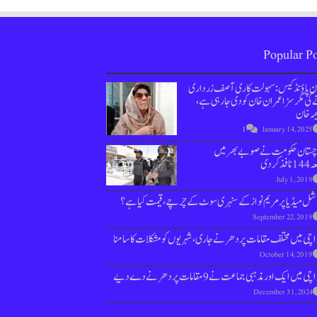
Popular Po
ین پاؤنڈ کیس : سہولت کاری آصف زرداری
کی مگر سزا عمران خان کو دی جارہی ہے،
مہ خان
1
January 14, 2025
وچستان حکومت نے صوبے بھر میں
نافذ کردی
July 1, 2019
ل میڈیا پر مریم نواز کے سنہری سوٹ کے چرچے، قیمت کیا ہے؟
September 22, 2019
چی میں مختلف مقامات پر دھرنے جاری، شہریوں کو مشکلات کا سامنا
October 14, 2019
ی میں ایک اور مذہبی جماعت نے 9 مقامات پر دھرنے دے دیے
December 31, 2024