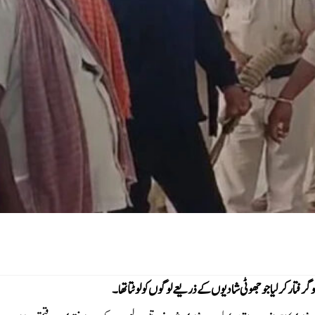
فتار کرلیا جو جھوٹی شادیوں کے ذریعے لوگوں کو لوٹتا تھا۔