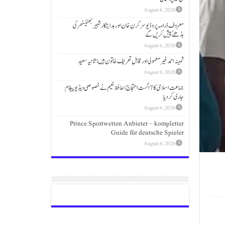
August 6, 2026
معروف ڈرامہ پروڈیوسر کرن خان اور ہدایتکار شبیر بھٹیًٹھرکی
بڈھےًپیش کریں گے
August 6, 2026
ثمینہ احمد غیر معمولی اور قابلِ تعریف خاتون ہیں: ثانیہ سعید
August 6, 2026
جماعت اسلامی کا 7 اگست احتجاج؛حافظ نعیم نے خصوصی ویڈیو پیغام
جاری کردیا
August 6, 2026
Prince Sportwetten Anbieter – kompletter
Guide für deutsche Spieler
August 6, 2026