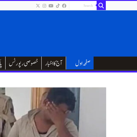
صفحہ اول
آج کا اخبار
خصوصی رپورٹس
پا