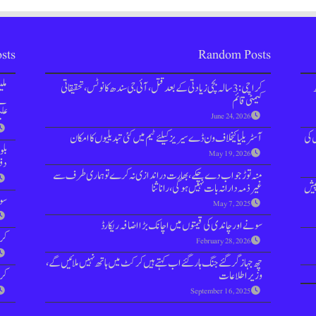
sts
Random Posts
کراچی: 3 سالہ بچی زیادتی کے بعد قتل،آئی جی سندھ کا نوٹس، تحقیقاتی
مل
کیمٹی قائم
نے 
علی
June 24, 2026
ہزار پوائنٹس کی
آسٹریلیا کیخلاف ون ڈے سیریز کیلئے ٹیم میں کئی تبدیلیوں کا امکان
بل
May 19, 2026
دفعہ 144 
منہ توڑ جواب دے چکے، بھارت دراندازی نہ کرے توہماری طرف سے
پیش
غیر ذمہ دارانہ بات نہیں ہوگی، رانا ثنا
سوش
May 7, 2025
سونے اور چاندی کی قیمتوں میں اچانک بڑا اضافہ ریکارڈ
کرا
February 28, 2026
چھ جہاز گر گئے جنگ ہار گئے اب کہتے ہیں کرکٹ میں ہاتھ نہیں ملائیں گے،
وزیر اطلاعات
کراچ
September 16, 2025