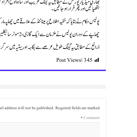
بھارتی میڈیا رپورٹس کے مطابق یہ گینگ غریب اور سادہ لوح افراد کو ش
ہتھیاتیں اور پھر فرار ہوجاتیں۔
پولیس حکام نے بتایا کہ خفیہ اطلاع پر مینا ٹنڈ کے علاقے میں چھاپہ مار کر مبینہ ماسٹر مائنڈ علی احمد سمیت 9 افر
چھاپے کے دوران پولیس نے ملزمان سے ایک گاڑی، 2 موٹرسائیکلیں اور 9 موبائل فونز بھی برآمد کرلیے۔
ذرائع کے مطابق یہ گینگ طویل عرصے سے بگاہہ اور بیتیہ میں سرگرم تھا 
Post Views:
345
il address will not be published.
Required fields are marked
*
Comment