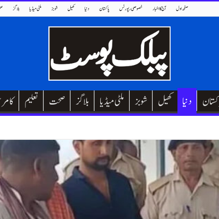
صفحہ اول
آج کا اخبار
خصوصی رپورٹس
پاکستان
دنیا
کھیل
شوبز
ملٹی میڈیا
بلاگز
صح
کستان
دنیا
کھیل
شوبز
ملٹی میڈیا
بلاگز
صحت
تعلیم
کامر