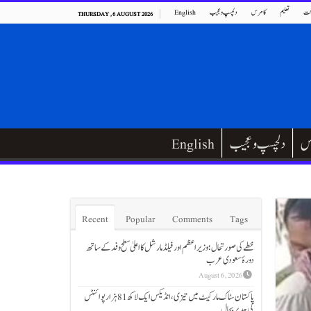
ت
تعلیم
کامرس
دلچسپ و عجیب
English
THURSDAY , 6 AUGUST 2026
س
دلچسپ و عجیب
English
Recent
Popular
Comments
Tags
خطے کی صورتحال؛ وزیراعظم اور فیلڈ مارشل کا اعلیٰ سطح وفد کے ساتھ
دورۂ سعودی عرب
August 6, 2026
پاکستان سٹاک مارکیٹ میں تیزی،انڈیکس ایک لاکھ 81 ہزار پوائنٹس
کی حد پر بحال