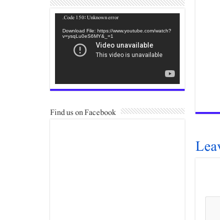
Video
Code 150: Unknown error.
Player
Download File: https://www.youtube.com/watch?
v=ysqLu0eS6MY&_=1
Find us on Facebook
Lea