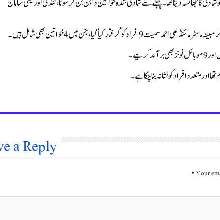
ادی کا جھانسہ دیتا تھا۔ پہلے سے شادی شدہ خواتین دلہن بن کر سونا، نقدی اور قیمتی سامان
اد کو گرفتار کیا گیا، جن میں 4 خواتین بھی شامل ہیں۔
اور متعدد افراد کو نشانہ بنا چکا ہے۔
ve a Reply
*
Your ema