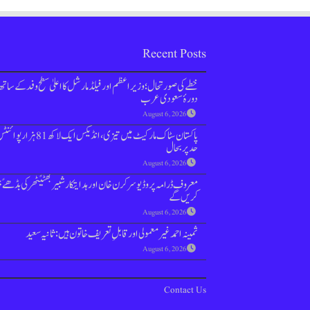
Recent Posts
خطے کی صورتحال؛ وزیراعظم اور فیلڈ مارشل کا اعلیٰ سطح وفد کے ساتھ
دورۂ سعودی عرب
August 6, 2026
پاکستان سٹاک مارکیٹ میں تیزی،انڈیکس ایک لاکھ 81 
حد پر بحال
August 6, 2026
معروف ڈرامہ پروڈیوسر کرن خان اور ہدایتکار شبیر بھٹیًٹھرکی بڈھےً
کریں گے
August 6, 2026
ثمینہ احمد غیر معمولی اور قابلِ تعریف خاتون ہیں: ثانیہ سعید
August 6, 2026
Contact Us