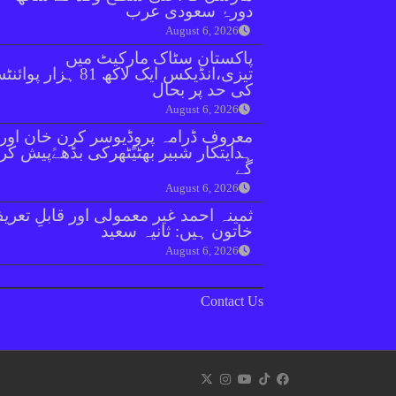
دورۂ سعودی عرب
August 6, 2026
پاکستان سٹاک مارکیٹ میں
تیزی،انڈیکس ایک لاکھ 81 ہزار پو
کی حد پر بحال
August 6, 2026
معروف ڈرامہ پروڈیوسر کرن خان اور
ہدایتکار شبیر بھٹیًٹھرکی بڈھےًپیش کر
گے
August 6, 2026
ثمینہ احمد غیر معمولی اور قابلِ تعری
خاتون ہیں: ثانیہ سعید
August 6, 2026
Contact Us