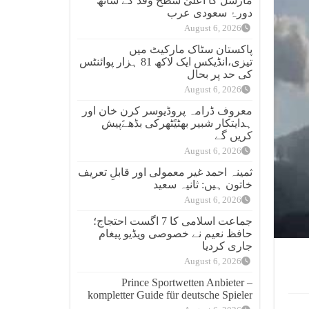
مارشل کا اعلیٰ سطح وفد کے ساتھ
دورۂ سعودی عرب
August 6, 2026
پاکستان سٹاک مارکیٹ میں
تیزی،انڈیکس ایک لاکھ 81 ہزار پوائنٹس
کی حد پر بحال
August 6, 2026
معروف ڈرامہ پروڈیوسر کرن خان اور
ہدایتکار شبیر بھٹیًٹھرکی بڈھےًپیش
کریں گے
August 6, 2026
ثمینہ احمد غیر معمولی اور قابلِ تعریف
خاتون ہیں: ثانیہ سعید
August 6, 2026
جماعت اسلامی کا 7 اگست احتجاج؛
حافظ نعیم نے خصوصی ویڈیو پیغام
جاری کردیا
August 6, 2026
Prince Sportwetten Anbieter –
kompletter Guide für deutsche Spieler