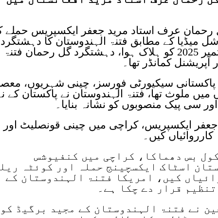
ل رحمان عرف استاد مرید جعفر ایکسپریس حملے ک
سوشل میڈیا کے مطابق فتنۃ الہندوستان کا دہشتگرد
افغانستان کے صوبے ہلمند میں17 ستمبر 2025 کو ہلاک ہوا، دہشتگرد گل رحمان فتنۃ
 آپریشنل کمانڈر تھا۔
 پاکستانی سیکیورٹی فورسز، چینی شہریوں، معص
میں ملوث تھا، فتنۃ الہندوستان نے پاکستان کے نہ
 سی پیک منصوبوں کو نشانہ بنایا۔
ے جعفر ایکسپریس، کراچی میں چینی قونصلیٹ اور
کارروائیاں کیں۔
ول بس دھماکا، کراچی میں کنفیوشس
تان اسٹاک ایکسچینج حملہ اور کوئٹہ ریل
ائیاں کیں، امریکا فتنۃ الہندوستان کے
تنظیم قرار دے چکا ہے۔
ین نے فتنۃ الہندوستان کے مجید برگیڈ کو