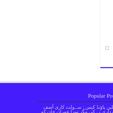
Popular Po
ین پاؤنڈ کیس : سہولت کاری آصف
داری نے کی مگر سزا عمران خان کو