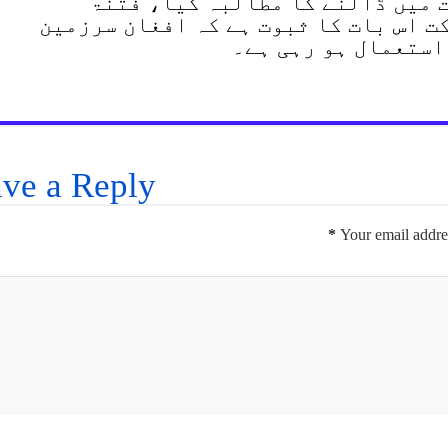
 میں ڈالنے کا مطالبہ کیا، فتنۃ
ت اس بات کا ثبوت ہے کہ افغان سرزمین
استعمال ہو رہی ہے۔
ve a Reply
*
Your email addres