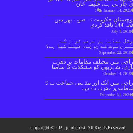
 جارہی ہے، علیمہ خان
1
January 14, 2025
وچستان حکومت نے صوبے بھر میں
144 نافذ کردی
July 1, 2019
شل میڈیا پر مریم نواز کے
ہری سوٹ کے چرچے، قیمت کیا ہے؟
September 22, 2019
اچی میں مختلف مقامات پر دھرنے
ری، شہریوں کو مشکلات کا سامنا
October 14, 2019
کراچی میں ایک اور مذہبی جماعت نے 9
امات پر دھرنے دے دیے
December 31, 2024
Copyright © 2025 publicpost. All Rights Reserved