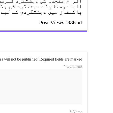
اقوام متحدہ کی دہشتگرد فہرست
الہندوستان کے دہشتگرد کی ہلاک
پاکستان میں دہشتگردی کے لیے 
Post Views:
336
s will not be published.
Required fields are marked
*
Comment
*
Name