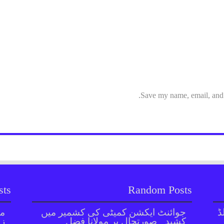
Save my name, email, and w
sts
Random Posts
ڈ
جوائنٹ ایکشن کمیٹی کی کشمیر میں
مل
کشیدہ صورتحال پر مولانا فضل
زر