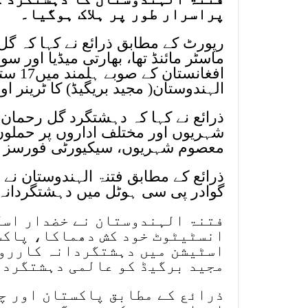
پراسرار طور پر ہلاک ہوگیا۔
رپورٹ کے مطابق ذرائع نے کہا کہ گ
ماسٹر مائنڈ تھا، بھارتی میڈیا اور 
الہندوستان( مجید بریگیڈ) کا ٹرینر اور
ذرائع نے کہا کہ دہشتگرد گل رحمان
شہریوں اور مختلف اداروں پر حملوں 
معصوم شہریوں، سیکیورٹی فورسز اور
ذرائع کے مطابق فتنۃ الہندوستان ن
گوادر پی سی ہوٹل میں دہشتگردانہ 
فتنۃ الہندوستان نے خضدار اسک
انسٹیٹوٹ خود کش دھماکا، پاکس
اسٹیشن میں دہشتگردانہ کاررو
مجید برگیڈ کو عالمی دہشتگرد 
ذرائع کے مطابق پاکستان اور چ