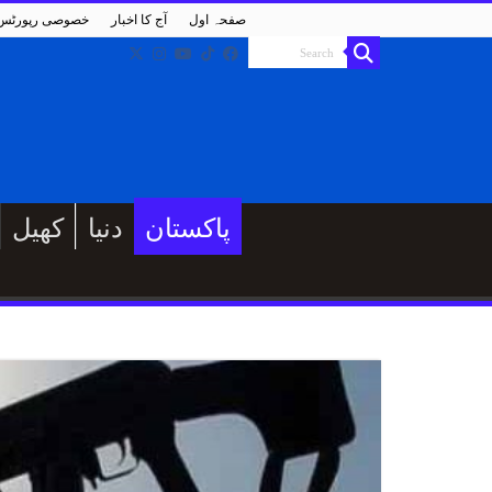
صفحہ اول
آج کا اخبار
خصوصی رپورٹس
پاکستان
دنیا
کھیل