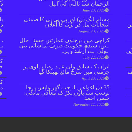
الرحمان سے ثالثی کی اپیل
دی
June 23, 2026
مسلم لیگ (ن) اور پی پی پی کا ضمنی
بل
ائنٹس
انتخابات مل کر لڑنے کا اعلان
دفعہ 
August 23, 2025
کراچی میں درجنوں عمارتیں خستہ حال
سو
ہیں، سندھ حکومت صرف تماشائی بنی
سن
یں
ہوئی ہے، ارشد وہرہ
July 22, 2025
کر
ایران کے سابق ولی عہد رضا پہلوی پر
جا
ف
جرمنی میں سرخ مائع پھینکا گیا
April 23, 2026
35 دن اغواء رہا، جب گھر واپس پہچا
مق
توسب سے پاؤں پکڑ کے معافی مانگی:
حسن احمد
November 22, 2025