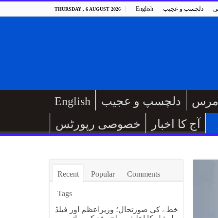
س
دلچسپ و عجیب
English
THURSDAY , 6 AUGUST 2026
مرس
دلچسپ و عجیب
English
آج کا اخبار
خصوصی رپورٹس
Recent
Popular
Comments
Tags
خطے کی صورتحال؛ وزیراعظم اور فیلڈ