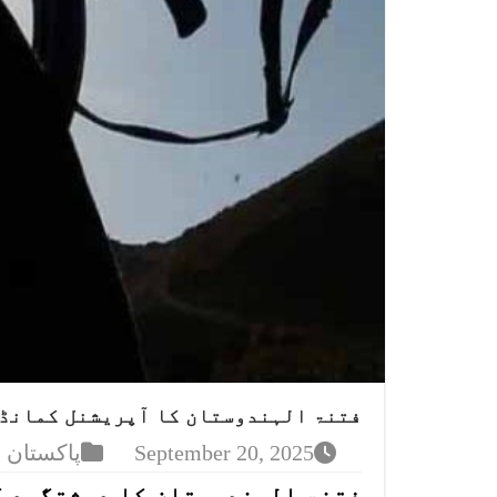
فتنۃ الہندوستان کا آپریشنل کمانڈر
September 20, 2025
پاکستان
فتنۃ الہندوستان کا دہشتگرد گ