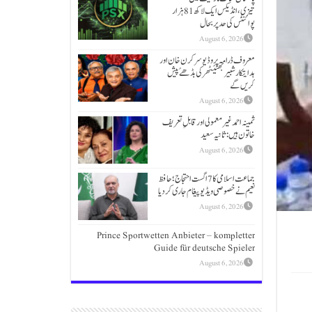
تیزی،انڈیکس ایک لاکھ 81 ہزار
پوائنٹس کی حد پر بحال
August 6, 2026
معروف ڈرامہ پروڈیوسر کرن خان اور
ہدایتکار شبیر بھٹیًٹھرکی بڈھےًپیش
کریں گے
August 6, 2026
ثمینہ احمد غیر معمولی اور قابلِ تعریف
خاتون ہیں: ثانیہ سعید
August 6, 2026
جماعت اسلامی کا 7 اگست احتجاج؛حافظ
نعیم نے خصوصی ویڈیو پیغام جاری کردیا
August 6, 2026
Prince Sportwetten Anbieter – kompletter
Guide für deutsche Spieler
August 6, 2026