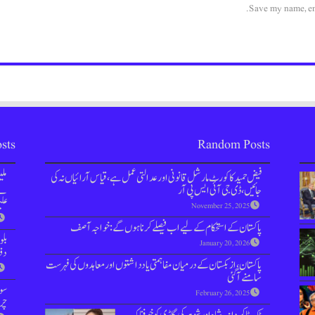
Save my name, ema
sts
Random Posts
فیض حمید کا کورٹ مارشل قانونی اور عدالتی عمل ہے، قیاس آرائیاں نہ کی
مل
جائیں، ڈی جی آئی ایس پی آر
نے 
علی
November 25, 2025
پاکستان کے استحکام کے لیے اب فیصلے کرنا ہوں گے: خواجہ آصف
بل
January 20, 2026
دفعہ 144 
پاکستان، ازبکستان کے درمیان مفاہمتی یادداشتوں اور معاہدوں کی فہرست
سامنے آگئی
سوش
February 26, 2025
چر
ٹک ٹاکر دانیہ شاہ اور شوہر کی گاڑی کو خوفناک