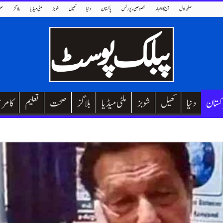
صفحہ اول
آج کا اخبار
خصوصی رپورٹس
پاکستان
دنیا
کھیل
شوبز
ملٹی میڈیا
بلاگز
صح
کستان
دنیا
کھیل
شوبز
ملٹی میڈیا
بلاگز
صحت
تعلیم
کامر