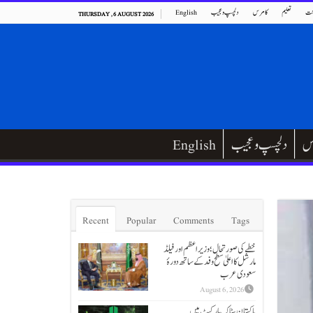
ت
تعلیم
کامرس
دلچسپ و عجیب
English
THURSDAY , 6 AUGUST 2026
س
دلچسپ و عجیب
English
Recent
Popular
Comments
Tags
خطے کی صورتحال؛ وزیراعظم اور فیلڈ
مارشل کا اعلیٰ سطح وفد کے ساتھ دورۂ
سعودی عرب
August 6, 2026
پاکستان سٹاک مارکیٹ میں