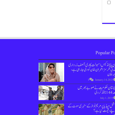
Popular Po
ین پاؤنڈ کیس : سہولت کاری آصف زرداری
کی مگر سزا عمران خان کو دی جارہی ہے،
مہ خان
1
January 14, 2025
وچستان حکومت نے صوبے بھر میں
نافذ کردی
July 1, 2019
ل میڈیا پر مریم نواز کے سنہری سوٹ کے
چے، قیمت کیا ہے؟