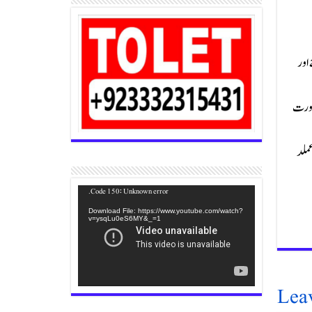
 اور
اورت
 سختی سے عملد
Video
Code 150: Unknown error.
Player
Download File: https://www.youtube.com/watch?
v=ysqLu0eS6MY&_=1
Lea