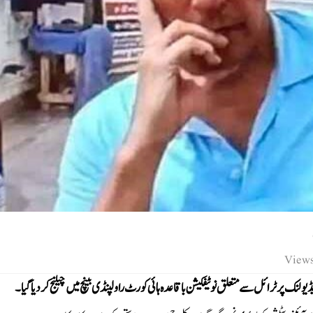
ک پر ٹرائل سے متعلق نوٹیفکیشن باقاعدہ ہائی کورٹ راولپنڈی بینچ میں چیلنج کر دیا گیا۔