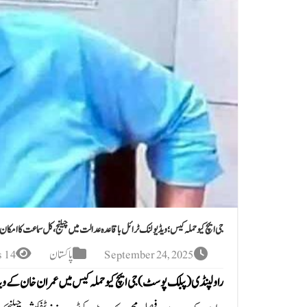
جی ایچ کیو حملہ کیس؛ ویڈیو لنک ٹرائل باقاعدہ عدالت میں چیلنج، کل سماعت کا امکان
September 24, 2025
پاکستان
14 Views
راولپنڈی(پبلک پوسٹ)جی ایچ کیو حملہ کیس میں عمران خان کے ویڈیو لن