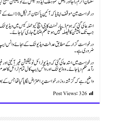
سلمان اکرم راجا اور فیصل محمود ملک ایڈووکیٹس نے نوٹیفکیشن چیلنج کیا، آئینی پٹیشن کو 
درخواست مین موقف اپنایا کہ آئین پاکستان آرٹیکل 10 اے کے تحت فیئر ٹرائل کا قانونی حق دیتا ہے۔
استدعا کی گئی کہ ہوم ڈیپارٹمنٹ کا جی ایچ کیو حملہ کیس میں ویڈیو ل
جب تک پٹیشن کا فیصلہ نہیں ہوتا حکم امتناع جاری کیا جائے۔
درخواست گزار کے مطابق عدالت ویڈیو لنک کے بجائے واٹس ایپ کال
ضروری ہے۔
رآمد حکم دیا جائے۔ ووڈیو لنک اور واٹس اِیپ کال تمام ٹرائل کالعدم
واضح رہے کہ گزشتہ روز درخواست پر اعتراض لگایا گیا تھا جس کے بع
Post Views:
326