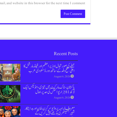
il, and website in this browser for the next time I comment.
Recent Posts
خطے کی صورتحال؛ وزیراعظم اور فیلڈ مارشل کا
اعلیٰ سطح وفد کے ساتھ دورۂ سعودی عرب
August 6, 2026
پاکستان سٹاک مارکیٹ میں تیزی،انڈیکس ایک
لاکھ 81 ہزار پوائنٹس کی حد پر بحال
August 6, 2026
معروف ڈرامہ پروڈیوسر کرن خان اور ہدایتکار
شبیر بھٹیًٹھرکی بڈھےًپیش کریں گے