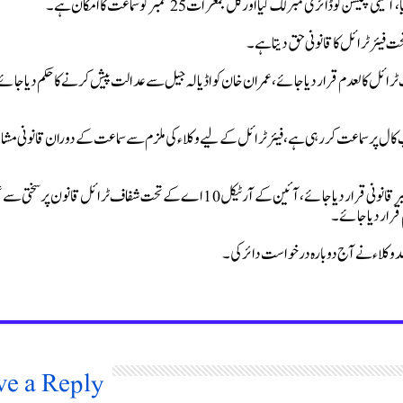
ڈائری نمبر لگ گیا اور کل جمعرات 25 ستمبر کو سماعت کا امکان ہے۔
نک ٹرائل کالعدم قرار دیا جائے، عمران خان کو اڈیالہ جیل سے عدالت پیش کرنے کا حکم دیا جائے
 پر سماعت کر رہی ہے، فیئر ٹرائل کے لیے وکلاء کی ملزم سے سماعت کے دوران قانونی مش
درخواست میں استدعا کی گئی کہ ویڈیو ٹرائل نوٹیفکیشن غیر آئینی اور غیر قانونی قرار دیا جائے، آئین کے آرٹیکل 10 اے کے تحت شفاف ٹرائل قانون پر
 قرار دیا جائے۔
د وکلاء نے آج دوبارہ درخواست دائر کی۔
ve a Reply