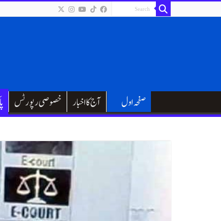
صفحہ اول
آج کا اخبار
خصوصی رپورٹس
پا