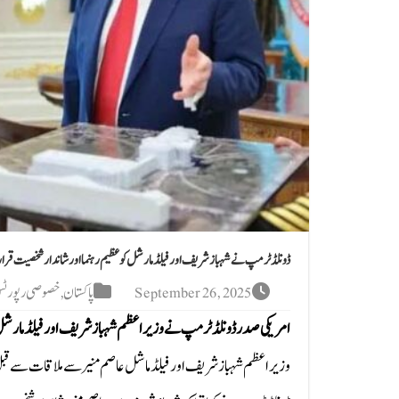
ڈونلڈ ٹرمپ نے شہباز شریف اور فیلڈ مارشل کوعظیم رہنما اور شاندار شخصیت قرا
September 26, 2025
پاکستان
,
خصوصی رپورٹ
امریکی صدر ڈونلڈ ٹرمپ نے وزیر اعظم شہباز شریف اور فیلڈ مارشل 
وزیراعظم شہباز شریف اور فیلڈ ماشل عاصم منیر سے ملاقات سے قب