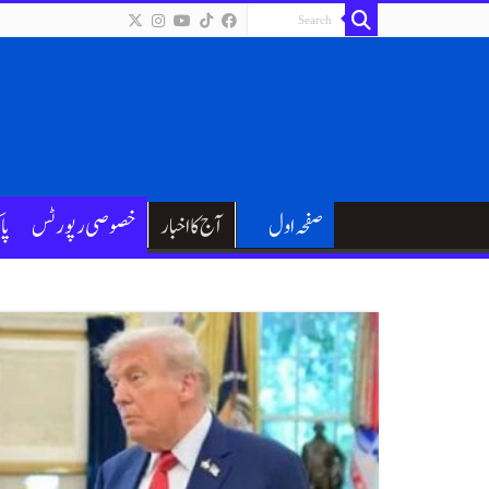
صفحہ اول
آج کا اخبار
خصوصی رپورٹس
پا