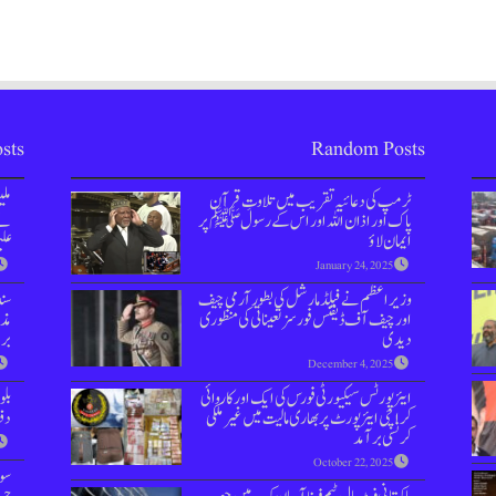
sts
Random Posts
ٹرمپ کی دعائیہ تقریب میں تلاوتِ قرآن
مل
پاک اور اذان اللہ اور اس کے رسول ﷺ پر
نے 
ایمان لاؤ
علی
January 24, 2025
وزیراعظم نے فیلڈ مارشل کی بطور آرمی چیف
سن
اورچیف آف ڈیفنس فورسز تعیناتی کی منظوری
مذا
دیدی
بر
December 4, 2025
ایئرپورٹس سیکیورٹی فورس کی ایک اور کاروائی
بل
کراچی ایئرپورٹ پر بھاری مالیت میں غیر ملکی
دفعہ 144 
کرنسی برآمد
October 22, 2025
سوش