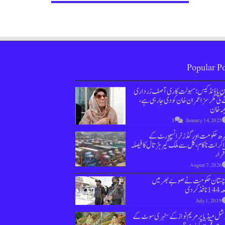
Popular Po
ین پاؤنڈ کیس : سہولت کاری آصف زرداری
کی مگر سزا عمران خان کو دی جارہی ہے،
مہ خان
1
January 14, 2025
دھ حکومت اور گڈز ٹرانسپورٹ کے
کرات ناکام،کل سے ملک گیر ہڑتال کا فیصلہ
قرار
August 7, 2026
وچستان حکومت نے صوبے بھر میں
نافذ کردی
July 1, 2019
ل میڈیا پر مریم نواز کے سنہری سوٹ کے