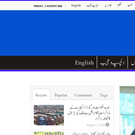
صحت
تعلیم
کامرس
دلچسپ و عجیب
English
FRIDAY , 7 AUGUST 2026
س
دلچسپ و عجیب
English
Recent
Popular
Comments
Tags
سندھ حکومت اور گڈز ٹرانسپورٹ کے
مذاکرات ناکام،کل سے ملک گیر ہڑتال
کا فیصلہ برقرار
August 7, 2026
پیٹرولیم لیوی کیخلاف جماعت اسلامی