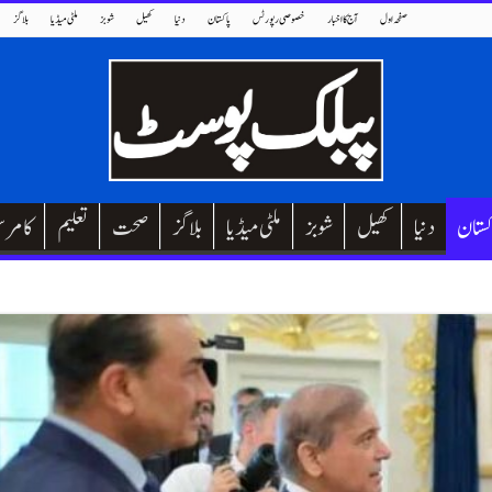
صفحہ اول
آج کا اخبار
خصوصی رپورٹس
پاکستان
دنیا
کھیل
شوبز
ملٹی میڈیا
بلاگز
کستان
دنیا
کھیل
شوبز
ملٹی میڈیا
بلاگز
صحت
تعلیم
کامر