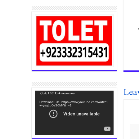
Lea
Video
Code 150: Unknown error.
Player
Download File: https://www.youtube.com/watch?
v=ysqLu0eS6MY&_=1