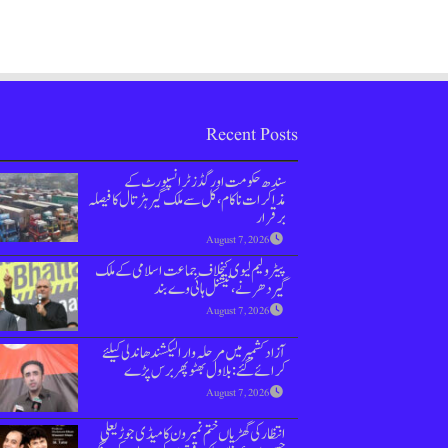
Recent Posts
سندھ حکومت اور گڈز ٹرانسپورٹ کے
مذاکرات ناکام،کل سے ملک گیر ہڑتال کا فیصلہ
برقرار
August 7, 2026
پیٹرولیم لیوی کیخلاف جماعت اسلامی کےملک
گیر دھرنے، نیشنل ہائی وے بند
August 7, 2026
آزاد کشمیر میں مرحلہ وار الیکشندھاندلی کیلئے
کرائے گئے: بلاول بھٹو پھر برس پڑے
August 7, 2026
انتظار کی گھڑیاں ختم نمبر ون کامیڈی جوڑیعلی