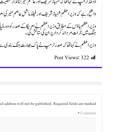
ڈونلڈ ٹرمپ نے کہا تھا کہ شہباز شریف اور عاصم منیر شاندار شخصیت
واضح رہے کہ وزیراعظم شہباز شریف اور فیلڈ ماشل عاصم منیر کی ا
وزیر اعظم ہاؤس کے مطابق وزیر اعظم نے امریکا کے صدر کو دورۂ
جنگ میں جرات مردانہ کردار پر ان کی ستائش کی۔
وزیر اعظم نے کہا تھا کہ صدر ٹرمپ نے پاک بھارت جنگ بندی سے 
Post Views:
322
il address will not be published.
Required fields are marked
*
Comment