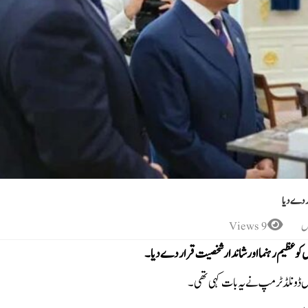
ر دے دیا
س
9 Views
کو عظیم رہنما اور شاندار شخصیت قرار دے دیا۔
ل ڈونلڈ ٹرمپ نے یہ بات کہی تھی۔