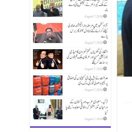
کےملک گیر دھرنے، نیشنل ہائی وے
بند
August 7, 2026
آزاد کشمیر میں مرحلہ وار الیکشندھاندلی
کیلئے کرائے گئے: بلاول بھٹو پھر برس
پڑے
August 7, 2026
انتظار کی گھڑیاں ختم نمبر ون کامیڈی
جوڑیعلی حسن اور عرفان ملک قہقوں کی
برسات کرینگے
August 7, 2026
عدالت نے ایل پی جی کمپنیوں کی اضافی
پریمیم وصولی فوری روک دی
August 7, 2026
ترکیہ، سعودی عرب اور پاکستان کے
درمیان ’مکہ مشترکہ دفاعی معاہدہ‘ طے پا
گیا
August 7, 2026