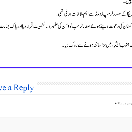
 ہیں۔
مریکا کے صدر ٹرمپ ڈونلڈ سے اہم ملاقات ہوئی تھی۔
 پاکستان کی دعوت دیتے ہوئے صدر ٹرمپ کو امن کی علمبردار شخصیت قرار دیا اور پاک بھارت
جنوب ایشیاء میں بڑا سانحہ ہونے سے روک دیا۔
ve a Reply
*
Your ema