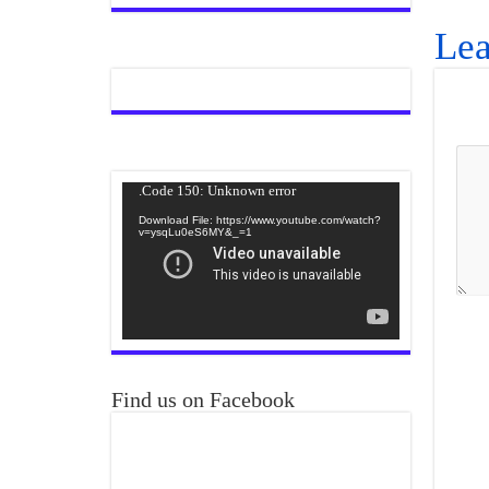
Lea
Video
Code 150: Unknown error.
Player
Download File: https://www.youtube.com/watch?
v=ysqLu0eS6MY&_=1
Find us on Facebook