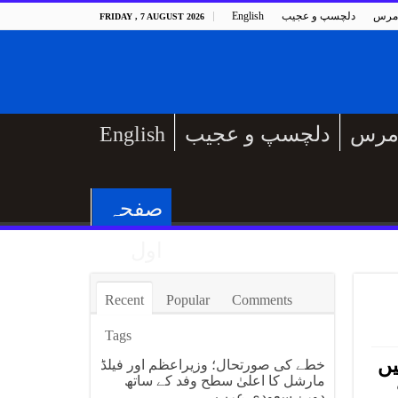
مرس
دلچسپ و عجیب
English
FRIDAY , 7 AUGUST 2026
مرس
دلچسپ و عجیب
English
صفحہ
اول
Recent
Popular
Comments
Tags
یں
خطے کی صورتحال؛ وزیراعظم اور فیلڈ
مارشل کا اعلیٰ سطح وفد کے ساتھ
دورۂ سعودی عرب