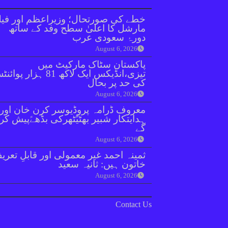
خطے کی صورتحال؛ وزیراعظم اور فیل
مارشل کا اعلیٰ سطح وفد کے ساتھ
دورۂ سعودی عرب
August 6, 2026
پاکستان سٹاک مارکیٹ میں
تیزی،انڈیکس ایک لاکھ 81 ہزار پو
کی حد پر بحال
August 6, 2026
معروف ڈرامہ پروڈیوسر کرن خان اور
ہدایتکار شبیر بھٹیًٹھرکی بڈھےًپیش کر
گے
August 6, 2026
ثمینہ احمد غیر معمولی اور قابلِ تعری
خاتون ہیں: ثانیہ سعید
August 6, 2026
Contact Us