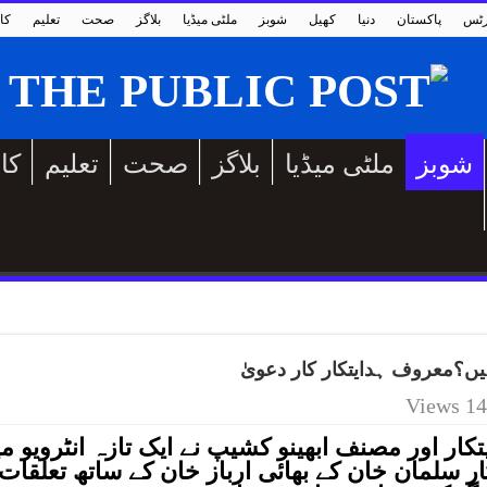
رٹس
پاکستان
دنیا
کھیل
شوبز
ملٹی میڈیا
بلاگز
صحت
تعلیم
کا
شوبز
ملٹی میڈیا
بلاگز
صحت
تعلیم
کا
یں؟معروف ہدایتکار کار دعویٰ
14 Views
ار اور مصنف ابھینو کشیپ نے ایک تازہ انٹرویو م
ر سلمان خان کے بھائی ارباز خان کے ساتھ تعلقات