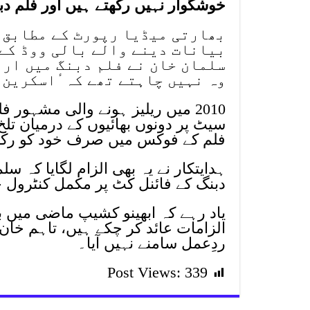
خوشگوار نہیں رکھتے ہیں اور فلم د
بھارتی میڈیا رپورٹ کے مطابق گ
بیانات دینے والے بالی ووڈ کے
سلمان خان نے فلم دبنگ میں ارب
وہ نہیں چاہتے تھے کہ ٔاسکرین 
2010 میں ریلیز ہونے والی مشہور ف
سیٹ پر دونوں بھائیوں کے درمیان تلخ
فلم کے فوکس میں صرف خود کو رکھن
ہدایتکار نے یہ بھی الزام لگایا کہ سل
دبنگ کے فائنل کٹ پر مکمل کنٹرو
یاد رہے کہ ابھینو کشیپ ماضی میں ب
الزامات عائد کر چکے ہیں، تاہم خان
ردِعمل سامنے نہیں آیا۔
Post Views:
339