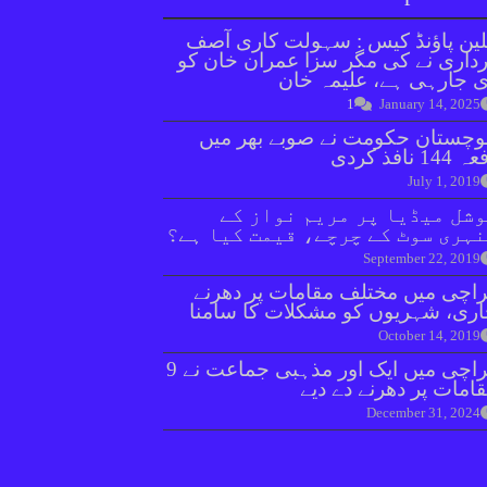
ین پاؤنڈ کیس : سہولت کاری آصف
داری نے کی مگر سزا عمران خان کو
 جارہی ہے، علیمہ خان
1
January 14, 2025
وچستان حکومت نے صوبے بھر میں
144 نافذ کردی
July 1, 2019
شل میڈیا پر مریم نواز کے
ہری سوٹ کے چرچے، قیمت کیا ہے؟
September 22, 2019
اچی میں مختلف مقامات پر دھرنے
ری، شہریوں کو مشکلات کا سامنا
October 14, 2019
کراچی میں ایک اور مذہبی جماعت نے 9
امات پر دھرنے دے دیے
December 31, 2024