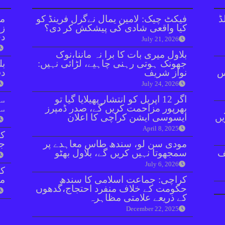
ڈ
فیکٹ چیک: لامین یمال نےگرل فرینڈ کو
مل
کیا واقعی شادی کی پیشکش کر دی؟
زر
دی
July 21, 2026
بلاول میری بات کا برا نہ ماننا،نوک
جھونک ہوتی رہنی چاہیے، لڑائی نہیں:
بل
ائنٹس
نواز شریف
دفعہ 
July 24, 2026
اگر 12 اپریل کو انتشار پھیلایا گیا تو
سو
بھرپور مزاحمت کریں گے، صدر ڈمپرز
سن
یں
ایسوسی ایشن کراچی کا اعلان
April 8, 2025
کر
مودی سن لو، سندھ طاس معاہدے پر
جا
ف
سمجھوتا نہیں کریں گے، بلاول بھٹو
July 6, 2026
کراچی: جماعت اسلامی کا سندھ
مق
حکومت کے خلاف منفرد احتجاج،گدھوں
کے ذریعے علامتی مظاہرہ
December 22, 2025