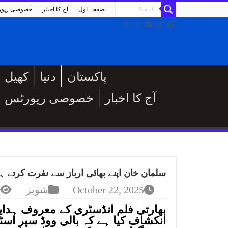
صفحہ اول
آج کا اخبار
خصوصی رپو
پاکستان
دنیا
کھیل
آج کا اخبار
خصوصی رپورٹس
سلمان خان اپنے بھائی ارباز سے نفرت کرتے ہ
October 22, 2025
شوبز
بھارتی فلم انڈسٹری کے معروف ہدایتک
انکشاف کیا ہے کہ بالی ووڈ سپر اسٹا