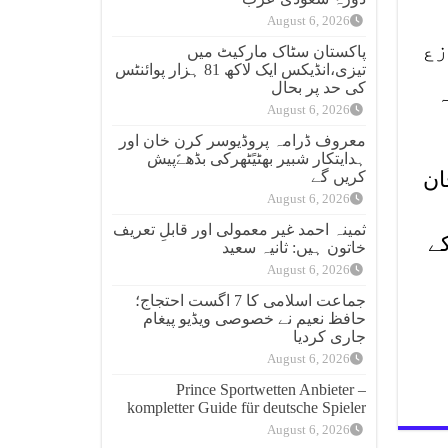
August 6, 2026
زع
پاکستان سٹاک مارکیٹ میں
تیزی،انڈیکس ایک لاکھ 81 ہزار پوائنٹس
کی حد پر بحال
ہ
August 6, 2026
معروف ڈرامہ پروڈیوسر کرن خان اور
ہدایتکار شبیر بھٹیًٹھرکی بڈھےًپیش
ان
کریں گے
August 6, 2026
ثمینہ احمد غیر معمولی اور قابلِ تعریف
کے
خاتون ہیں: ثانیہ سعید
August 6, 2026
جماعت اسلامی کا 7 اگست احتجاج؛
حافظ نعیم نے خصوصی ویڈیو پیغام
جاری کردیا
August 6, 2026
Prince Sportwetten Anbieter –
kompletter Guide für deutsche Spieler
August 6, 2026