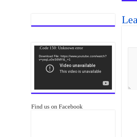
Lea
Video
Code 150: Unknown error.
Player
Download File: https://www.youtube.com/watch?
v=ysqLu0eS6MY&_=1
Find us on Facebook