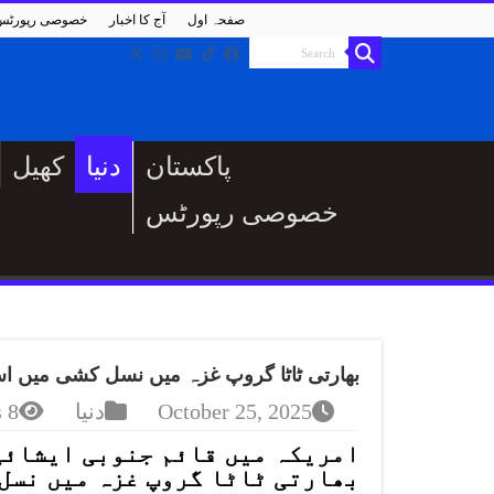
صفحہ اول
آج کا اخبار
خصوصی رپورٹس
پاکستان
دنیا
کھیل
خصوصی رپورٹس
بھارتی ٹاٹا گروپ غزہ میں نسل کشی میں اسر
October 25, 2025
دنیا
8 Views
امریکہ میں قائم جنوبی ایشائی 
بھارتی ٹاٹا گروپ غزہ میں نسل 