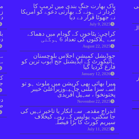
ی
پاک بھارت جنگ بندی میں ٹرمپ کا
مل
کردار نہ ہونے کے بھارتی دعوے کو امریکا
زر
نے جھوٹا قرار دے دیا
دی
July 9, 2025
نازع پر 10 سالہ
کراچی: پٹاخوں کے گودام میں دھماکے
بل
سے ہلاکتوں کی تعداد 6 ہوگئی
دفعہ 
August 22, 2025
جوڈیشل کمیشن اجلاس بلوچستان
سو
ہائیکورٹ کے ایڈیشنل جج ایوب ترین کو
سن
فارغ کردیا گیا
January 12, 2026
ا 15 روز
کر
میرا بھائی بھی کرپشن میں ملوث ہو تو
جا
اُسے سزا ملنی چاہیےوزیراعلیٰ خیبر
پختونخوا ، سہیل آفریدی
دف
November 22, 2025
ضم
اندراجِ مقدمہ سے انکار یا تاخیر نہیں کی
جا سکتی، پولیس کے رویے کیخلاف
سپریم کورٹ کا بڑا فیصلہ
July 11, 2025