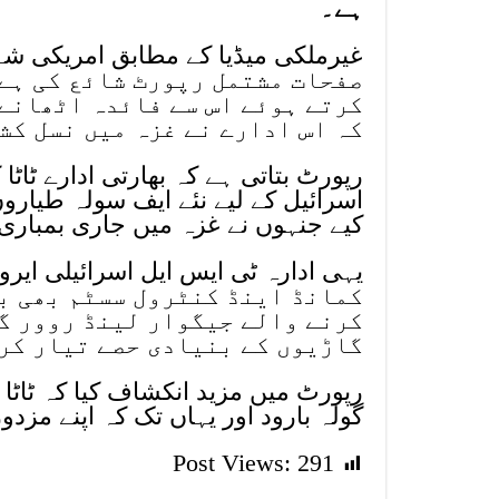
ہے۔
صفحات مشتمل رپورٹ شائع کی ہے 
کرتے ہوئے اس سے فائدہ اٹھانے 
کہ اس ادارے نے غزہ میں نسل کش
اسرائیل کے لیے نئے ایف سولہ طیارو
کیے جنہوں نے غزہ میں جاری بمباری م
کمانڈ اینڈ کنٹرول سسٹم بھی ب
کرنے والے جیگوار لینڈ روور گ
گاڑیوں کے بنیادی حصے تیار کر
رپورٹ میں مزید انکشاف کیا کہ ٹاٹا
گولہ بارود اور یہاں تک کہ اپنے مزدو
Post Views:
291