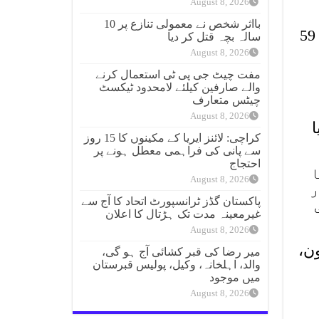
August 8, 2026
بااثر شخص نے معمولی تنازع پر 10
غیرملکی میڈیا کے مطابق امریکی شہر نیو یارک میں قائم جنوبی ایشائی ادارے سلام نے 59
سالہ بچہ قتل کر دیا
August 8, 2026
مفت چیٹ جی پی ٹی استعمال کرنے
والے صارفین کیلئے لامحدود ٹیکسٹ
چیٹس متعارف
August 8, 2026
کراچی: لائنز ایریا کے مکینوں کا 15 روز
سے پانی کی فراہمی معطل ہونے پر
احتجاج
ٹم کا
August 8, 2026
ر
پاکستان گڈز ٹرانسپورٹ اتحاد کا آج سے
غیرمعینہ مدت تک ہڑتال کا اعلان
August 8, 2026
ن،
میر رضا کی قبر کشائی آج ہو گی،
والد، اہلخانہ، وکیل، پولیس قبرستان
میں موجود
August 8, 2026