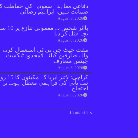
دفاعی معاہدہ سعودیہ کی حفاظت ک
ضمانت نہیں، ابراہیم رضائی
August 8, 2026
بااثر شخص نے معمولی ت
بچہ قتل کر دیا
August 8, 2026
مفت چیٹ جی پی ٹی استعمال کرنے
والے صارفین کیلئے لامحدود ٹیکسٹ
چیٹس متعارف
August 8, 2026
کراچی: لائنز ایریا کے مکینوں ک
سے پانی کی فراہمی معطل ہونے پر
احتجاج
August 8, 2026
Contact Us