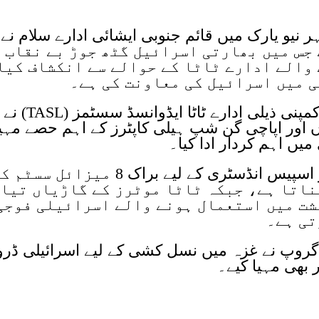
جس میں بھارتی اسرائیل گٹھ جوڑ بے نقاب
والے ادارے ٹاٹا کے حوالے سے انکشاف کیا
ی میں اسرائیل کی معاونت کی ہے۔
رپورٹ بتاتی ہے کہ بھارتی ادارے ٹاٹا کمپنی ذیلی ادارے ٹاٹا ایڈوانسڈ سسٹمز (TASL) نے
ں اور اپاچی گن شپ ہیلی کاپٹرز کے اہم حصے مہیا
یں اہم کردار ادا کیا۔
یہی ادارہ ٹی ایس ایل اسرائیلی ایرو اسپیس انڈسٹری کے لیے براک 8 میزائل سس
ناتا ہے، جبکہ ٹاٹا موٹرز کے گاڑیاں تیا
شت میں استعمال ہونے والے اسرائیلی فوجی
تی ہے۔
 گروپ نے غزہ میں نسل کشی کے لیے اسرائیلی ڈرو
ر بھی مہیا کیے۔