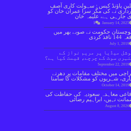
ین پاؤنڈ کیس : سہولت کاری آصف
داری نے کی مگر سزا عمران خان کو
 جارہی ہے، علیمہ خان
1
January 14, 2025
وچستان حکومت نے صوبے بھر میں
144 نافذ کردی
July 1, 2019
شل میڈیا پر مریم نواز کے
ہری سوٹ کے چرچے، قیمت کیا ہے؟
September 22, 2019
اچی میں مختلف مقامات پر دھرنے
ری، شہریوں کو مشکلات کا سامنا
October 14, 2019
اعی معاہدہ سعودیہ کی حفاظت کی
انت نہیں، ابراہیم رضائی
August 8, 2026