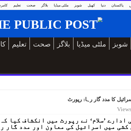
پاکستان
دنیا
کھیل
شوبز
ملٹی میڈیا
بلاگز
صحت
تعلیم
کامر
شوبز
ملٹی میڈیا
بلاگز
صحت
تعلیم
کا
ائیل کا مدد گار رہا: رپورٹ
ادارے ’سلام‘ نے رپورٹ میں انکشاف کیا کہ
کشی میں اسرائیل کی معاون اور مدد گار ر