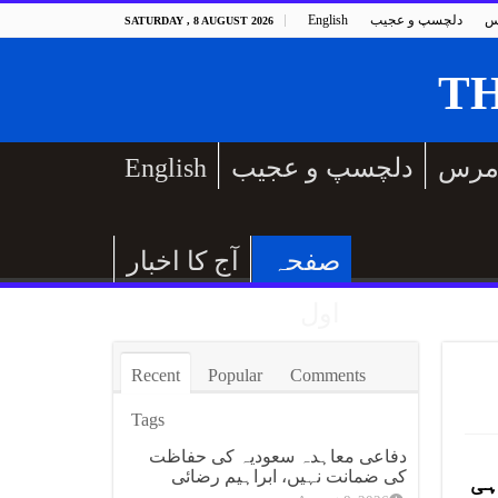
س
دلچسپ و عجیب
English
SATURDAY , 8 AUGUST 2026
مرس
دلچسپ و عجیب
English
صفحہ
آج کا اخبار
اول
Recent
Popular
Comments
Tags
دفاعی معاہدہ سعودیہ کی حفاظت
کی ضمانت نہیں، ابراہیم رضائی
ہی