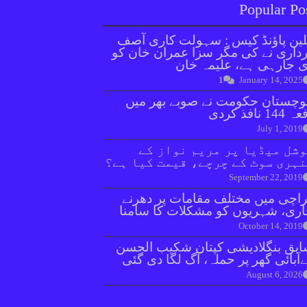
Popular Po
ین پاؤنڈ کیس : سہولت کاری آصف
داری نے کی مگر سزا عمران خان کو
 جارہی ہے، علیمہ خان
1
January 14, 2025
وچستان حکومت نے صوبے بھر میں
144 نافذ کردی
July 1, 2019
شل میڈیا پر مریم نواز کے
ہری سوٹ کے چرچے، قیمت کیا ہے؟
September 22, 2019
اچی میں مختلف مقامات پر دھرنے
ری، شہریوں کو مشکلات کا سامنا
October 14, 2019
بق بنگلادیشی کپتان شکیب الحسن
آبائی گھر پر حملہ، آگ لگا دی گئی
August 6, 2026