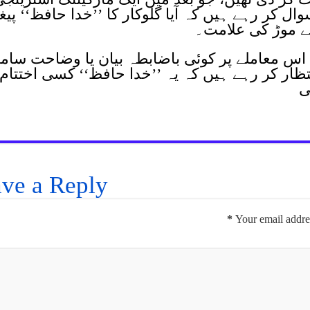
ل کر رہے ہیں کہ آیا گلوکار کا ’’خدا حافظ‘‘ پیغ
ے موڑ کی علامت۔
س معاملے پر کوئی باضابطہ بیان یا وضاحت سامن
تظار کر رہے ہیں کہ یہ ’’خدا حافظ‘‘ کسی اختتام
ی
ve a Reply
*
Your email addres