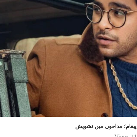
 پیغام؛ مداحوں میں تشویش
11 Views