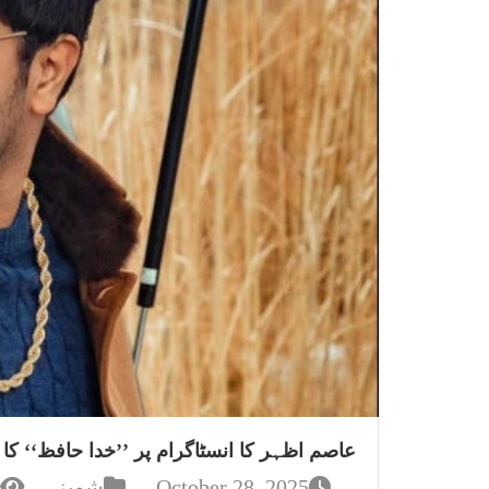
عاصم اظہر کا انسٹاگرام پر ’’خدا حافظ‘‘ کا
October 28, 2025
شوبز