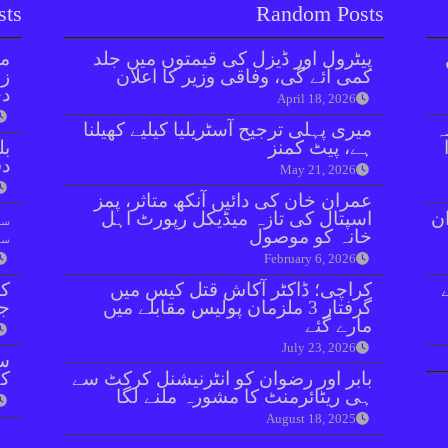
sts
Random Posts
پیٹرول اور ڈیزل کی قیمتوں میں جلد
مل
کمی آئے گی، وفاقی وزیر کا اعلان
زر
دی
April 18, 2026
ہ
میری پہلی ترجیح آسٹریلیا کیلیے کھیلنا
ہے، پیٹ کمنز
بل
دفعہ 
May 21, 2026
عمران خان کی دائیں آنکھ متاثر، پمز
ان
اسپتال کی تازہ میڈیکل رپورٹ اہل
سو
خانہ کو موصول
سن
February 6, 2026
کراچی؛ ڈاکٹر آکاش قتل کیس میں
کر
گرفتار 3 ملزمان پولیس مقابلے میں
جا
مارے گئے
July 23, 2026
سا
بابر اور رضوان کو انٹرنیشنل کرکٹ سے
کے
ہی ریٹائرمنٹ کا مشورہ ملنے لگا
August 18, 2025