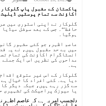
پاکستان کے مقبول پاپ گلوکار 
اکاؤنٹ سے تمام پوسٹیں ڈیلیٹ 
گلوکار نے اپنی اسٹوری میں صرف
حافظ‘‘۔ جس کے بعد سوشل میڈیا 
ہوگیا۔
عاصم اظہر، جو کئی مشہور گانوں
میں بے حد مقبول ہیں، نے یہ قد
انسٹاگرام اکاؤنٹ کی تمام تص
مداحوں کی نظریں اس ایک جملے پ
ہے۔
گلوکار کے اس غیر متوقع اقدام 
دیا ہے۔ کئی افراد کا خیال ہے 
سے گزر رہے ہیں، جبکہ دیگر کا 
یا میوزک پراجیکٹ کی تشہیری حک
قبل انسٹاگرام کی تمام پوسٹس ڈیلیٹ