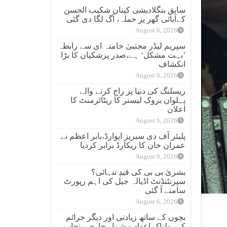
سابق بنگلادیشی کپتان شکیب الحسن
کےآبائی گھر پر حملہ، آگ لگا دی گئی
August 6, 2026
سپریم لیڈر مجتبیٰ خامنہ ای سے رابطہ
’بہت مشکل‘ ہے،صدر پزشکیان کا بڑا
انکشاف
August 6, 2026
ریسلنگ کی دنیا پر راج کرنے والے
پہلوان بروک لیسنر کا ریٹائرمنٹ کا
اعلان
August 6, 2026
پلیئر آف دی سیریز ایوارڈ،بابر اعظم نے
عمران خان کا ریکارڈ برابر کردیا
August 6, 2026
بشریٰ بی بی کی قیدِ تنہائی؟
سپرنٹنڈنٹ اڈیالہ جیل کی اہم رپورٹ
سامنے آ گئی
August 6, 2026
بچوں کے ساتھ زیادتی اور دیگر جرائم
کےہولناک اعداد و شمار جاری، پنجاب