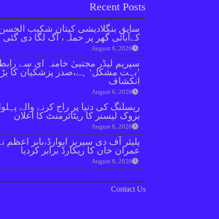
Recent Posts
سابق بنگلادیشی کپتان شکیب الحسن
کےآبائی گھر پر حملہ، آگ لگا دی گئی
August 6, 2026
سپریم لیڈر مجتبیٰ خامنہ ای سے رابط
’بہت مشکل‘ ہے،صدر پزشکیان کا بڑا
انکشاف
August 6, 2026
ریسلنگ کی دنیا پر راج کرنے والے پہلو
بروک لیسنر کا ریٹائرمنٹ کا اعلان
August 6, 2026
پلیئر آف دی سیریز ایوارڈ،بابر اعظم نے
عمران خان کا ریکارڈ برابر کردیا
August 6, 2026
Contact Us