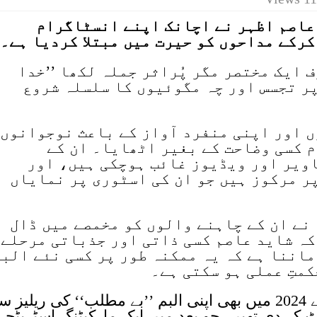
عاصم اظہر نے اچانک اپنے انسٹاگرام
کرکے مداحوں کو حیرت میں مبتلا کردیا ہے۔
 ایک مختصر مگر پُراثر جملہ لکھا ’’خدا
پر تجسس اور چہ مگوئیوں کا سلسلہ شروع
 اور اپنی منفرد آواز کے باعث نوجوانوں
م کسی وضاحت کے بغیر اٹھایا۔ ان کے
اویر اور ویڈیوز غائب ہوچکی ہیں، اور
ر مرکوز ہیں جو ان کی اسٹوری پر نمایاں
نے ان کے چاہنے والوں کو مخمصے میں ڈال
کہ شاید عاصم کسی ذاتی اور جذباتی مرحلے
ماننا ہے کہ یہ ممکنہ طور پر کسی نئے البم
متِ عملی ہو سکتی ہے۔
دلچسپ امر یہ ہے کہ عاصم اظہر نے 2024 میں بھی اپنی البم ’’بے مطلب‘‘ کی ریلیز 
 کر دی تھیں، جو بعد میں ایک مارکیٹنگ اسٹریٹجی