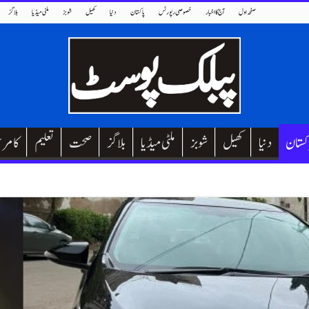
صفحہ اول
آج کا اخبار
خصوصی رپورٹس
پاکستان
دنیا
کھیل
شوبز
ملٹی میڈیا
بلاگز
کستان
دنیا
کھیل
شوبز
ملٹی میڈیا
بلاگز
صحت
تعلیم
کامر