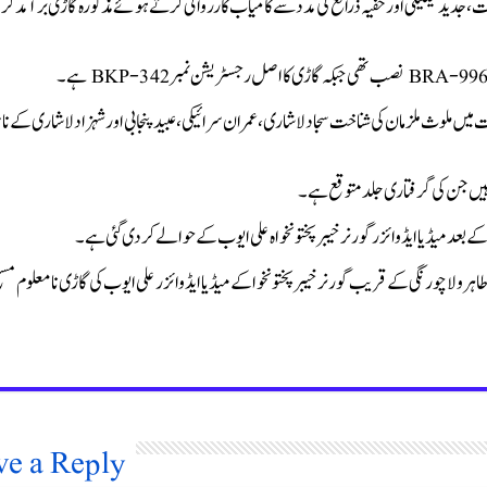
 جدید ٹیکنیکی اور خفیہ ذرائع کی مدد سے کامیاب کارروائی کرتے ہوئے مذکورہ گاڑی برآمد کرل
ات میں ملوث ملزمان کی شناخت سجاد لاشاری، عمران سرائیکی، عبید پنجابی اور شہزاد لاشاری کے ن
 ہیں جن کی گرفتاری جلد متوقع ہے۔
کے بعد میڈیا ایڈوائزر گورنر خیبر پختونخواہ علی ایوب کے حوالے کر دی گئی ہے۔
نے کی حدود طاہرولا چورنگی کے قریب گورنر خیبرپختونخوا کے میڈیا ایڈوائزرعلی ایوب کی گاڑی نامعلوم مس
ve a Reply