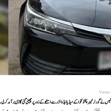
9
 گورنر خیبرپختونخوا کے میڈیا ایڈوائزر سے اسلحے کے زور پر چھینی گئی گاڑی برآمدکرلی۔