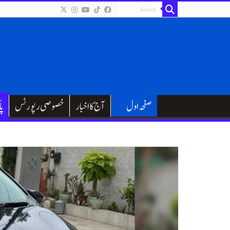
صفحہ اول
آج کا اخبار
خصوصی رپورٹس
پا