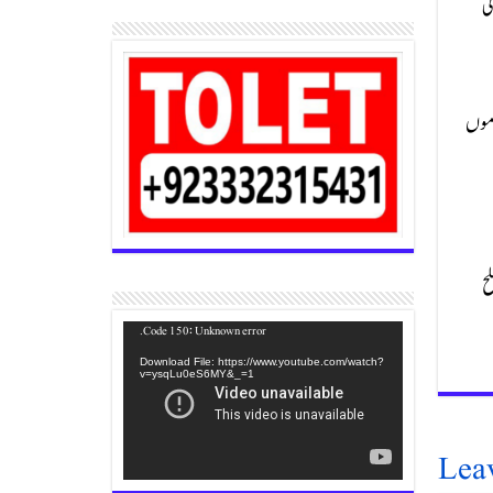
ی
اموں
لح
Video
Code 150: Unknown error.
Player
Download File: https://www.youtube.com/watch?
v=ysqLu0eS6MY&_=1
Lea