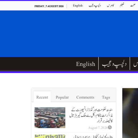
صحت
تعلیم
کامرس
دلچسپ و عجیب
English
FRIDAY , 7 AUGUST 2026
س
دلچسپ و عجیب
English
Recent
Popular
Comments
Tags
سندھ حکومت اور گڈز ٹرانسپورٹ کے
مذاکرات ناکام،کل سے ملک گیر ہڑتال
کا فیصلہ برقرار
August 7, 2026
پیٹرولیم لیوی کیخلاف جماعت اسلامی