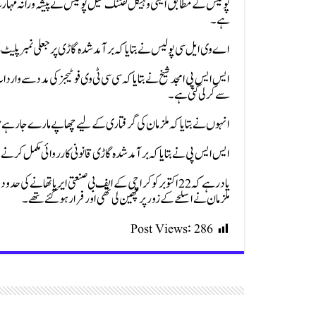
پولیس کے مطابق اینٹی وہیکل لفٹنگ سیل پولیس نے پیشہ ورانہ مہارت،
ہے۔
اے وی ایل سی پولیس نے بتایا کہ برآمد شدہ گاڑی پر جعلی نمبر پلیٹ BRA-996 نصب تھی جبکہ گاڑی کا اصل رجسٹریشن نمبر BKP-342 ہے۔
ایس ایس پی امجد شیخ نے بتایا کہ سی سی ٹی وی فوٹیجز کی مدد سے وارد
سے کر لی گئی ہے۔
انہوں نے بتایا کہ ملزمان کی گرفتاری کے لیے چھاپے مارے جا رہے
ایس ایس پی نے بتایا کہ برآمد شدہ گاڑی قانونی کارروائی مکمل کرنے 
یاد رہے کہ 22 اکتوبر کو کراچی کے ایف بی صنعتی ایریا تھا
ملزمان نے اسلحے کے زور پر چھین لی تھی اور فرار ہو گئے تھے۔
Post Views:
286