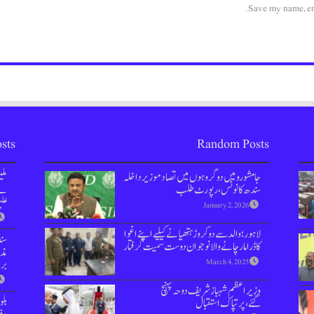
Save my name, ema
sts
Random Posts
جامشورو میں دو گروہوں میں تصادموزیر داخلہ
مل
سندھ کا نوٹس، رپورٹ طلب
نے 
علی
January 2, 2026
لاہور؛ والد سے دو کروڑ ہتھیانے کیلیے اپنے اغوا
سن
کا ڈراما رچانے والا نوجوان دوست سمیت گرفتار
مذا
بر
March 4, 2025
وزیراعظم شہباز شریف دوحہ پہنچ
بل
گئے،پرتپاک استقبال