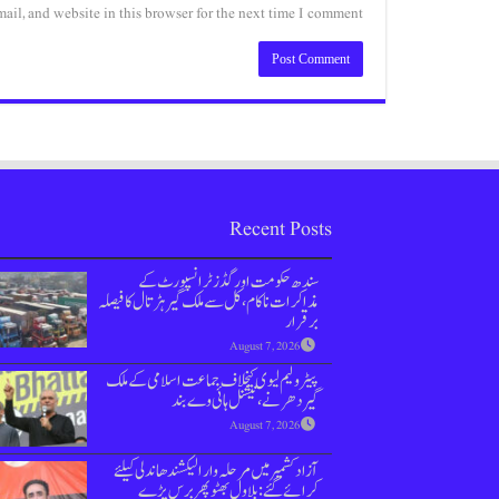
il, and website in this browser for the next time I comment.
Recent Posts
سندھ حکومت اور گڈز ٹرانسپورٹ کے
مذاکرات ناکام،کل سے ملک گیر ہڑتال کا فیصلہ
برقرار
August 7, 2026
پیٹرولیم لیوی کیخلاف جماعت اسلامی کےملک
گیر دھرنے، نیشنل ہائی وے بند
August 7, 2026
آزاد کشمیر میں مرحلہ وار الیکشندھاندلی کیلئے
کرائے گئے: بلاول بھٹو پھر برس پڑے