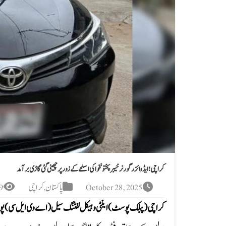
کراچی؛ ایڈوائزر گورنر خیبرپختونخوا کی اسلحے کے زور پر چھینی گئی گاڑی برآمد
October 28, 2025
پاکستان
,
کراچی
 Views
کراچی(پبلک پوسٹ)اینٹی وہیکل لفٹنگ سیل (اے وی ایل سی) پولیس نے