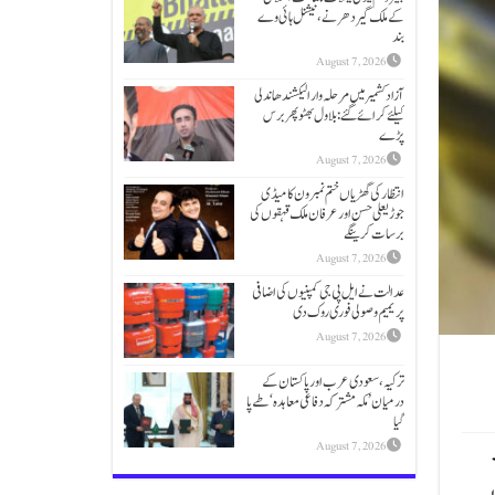
کےملک گیر دھرنے، نیشنل ہائی وے
بند
August 7, 2026
آزاد کشمیر میں مرحلہ وار الیکشندھاندلی
کیلئے کرائے گئے: بلاول بھٹو پھر برس
پڑے
August 7, 2026
انتظار کی گھڑیاں ختم نمبر ون کامیڈی
جوڑیعلی حسن اور عرفان ملک قہقوں کی
برسات کرینگے
August 7, 2026
عدالت نے ایل پی جی کمپنیوں کی اضافی
پریمیم وصولی فوری روک دی
August 7, 2026
ترکیہ، سعودی عرب اور پاکستان کے
درمیان ’مکہ مشترکہ دفاعی معاہدہ‘ طے پا
گیا
August 7, 2026