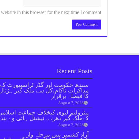
ebsite in this browser for the next time I comment.
Recent Posts
سندھ حکومت اور گڈز ٹرانسپورٹ کے
مذاکرات ناکام،کل سے ملک گیر ہڑتال
کا فیصلہ برقرار
August 7, 2026
پیٹرولیم لیوی کیخلاف جماعت اسلامی
کےملک گیر دھرنے، نیشنل ہائی وے بند
August 7, 2026
آزاد کشمیر میں مرحلہ وار