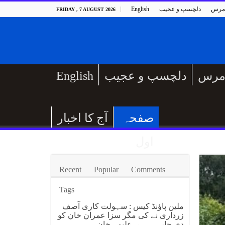
مرس
دلچسپ و عجیب
English
FRIDAY , 7 AUGUST 2026
مرس
دلچسپ و عجیب
English
صفحہ
آج کا اخبار
اول
Recent
Popular
Comments
Tags
ملین پاؤنڈ کیس : سہولت کاری آصف
زرداری نے کی مگر سزا عمران خان کو
دی جارہی ہے، علیمہ خان