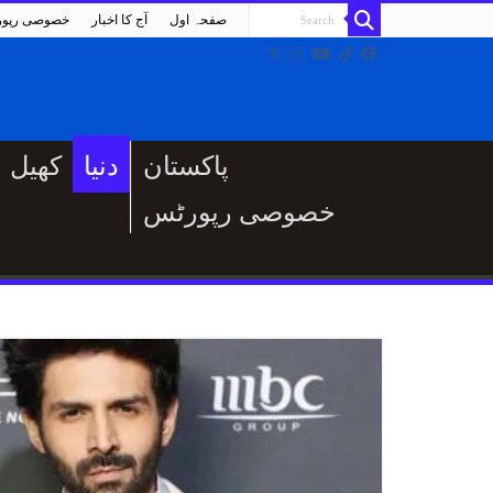
صفحہ اول
آج کا اخبار
خصوصی رپو
پاکستان
دنیا
کھیل
خصوصی رپورٹس