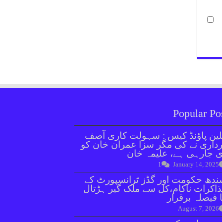
Popular Po
ین پاؤنڈ کیس : سہولت کاری آصف
داری نے کی مگر سزا عمران خان کو
 جارہی ہے، علیمہ خان
1
January 14, 2025
دھ حکومت اور گڈز ٹرانسپورٹ کے
اکرات ناکام،کل سے ملک گیر ہڑتال
 فیصلہ برقرار
August 7, 2026