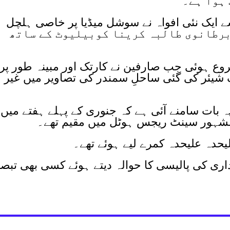
ہوا ہے۔
سے ایک نئی افواہ نے سوشل میڈیا پر خاصی ہلچل
یں ان کا نام 17 سالہ برطانوی طالبہ کرینا کوبیلیوٹ کے ساتھ
ع ہوئی جب صارفین نے کارتک اور مبینہ طور پر
گ شیئر کی گئی ساحلِ سمندر کی تصاویر میں غیر
ہ بات سامنے آئی ہے کہ جنوری کے پہلے ہفتے میں
کے مشہور سینٹ ریجس ہوٹل میں مقیم تھے۔
لیحدہ علیحدہ کمرے لیے ہوئے تھے۔
اری کی پالیسی کا حوالہ دیتے ہوئے کسی بھی تبص