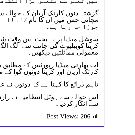
میں تعلق سے متعلق بڑا انکشاف 
گزشتہ دنوں کارتک آریان کے حوالے 
مچائی جس م
جوڑا جا رہا ہے۔
سوشل میڈیا پر یہ بحث اس وقت شرو
کرینا کوبیلیوٹ کی جانب سے الگ ال
معمولی مماثلتیں دیکھیں۔
اب بھارتی میڈیا رپورٹس کے مطابق ی
کارتک آریان اور کرینا دونوں گوا 
تاہم ذرائع کا کہنا ہے کہ دونوں نے ع
اس حوالے سے ہوٹل انتظامیہ نے رازد
سے انکار کردیا۔
Post Views:
206