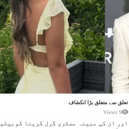
 تعلق سے متعلق بڑا انکشاف
9 Views
اور ان کی مبینہ مسٹری گرل کرینا کوبیلی