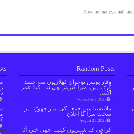
Save my name, email, and w
sts
Random Posts
وقار یونس نوجوان کھلاڑیوں سے حسد
مل
کرتے ہیں، میرا کیریئر بھی تباہ کیا؛ عمر
زر
اکمل
دی
November 1, 2025
ملائیشیا میں جمعہ کی نماز چھوڑنے پر
سن
سخت سزا کا اعلان
مذ
کا
August 21, 2025
کراچی کے شہریوں کیلیے اچھی خبر، آٹا