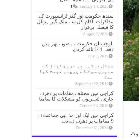
1
January 14, 2025
سندھ حکومت اور گڈز ٹرانسپورٹ کے
مذاکرات ناکام،کل سے ملک گیر ہڑتال
کا فیصلہ برقرار
August 7, 2026
بلوچستان حکومت نے صوبے بھر میں
دفعہ 144 نافذ کردی
July 1, 2019
سوشل میڈیا پر مریم نواز کے
سنہری سوٹ کے چرچے، قیمت کیا
ہے؟
September 22, 2019
کراچی میں مختلف مقامات پر دھرنے
جاری، شہریوں کو مشکلات کا سامنا
October 14, 2019
کراچی میں ایک اور مذہبی جماعت نے
9 مقامات پر دھرنے دے دیے
December 31, 2024
وٹ