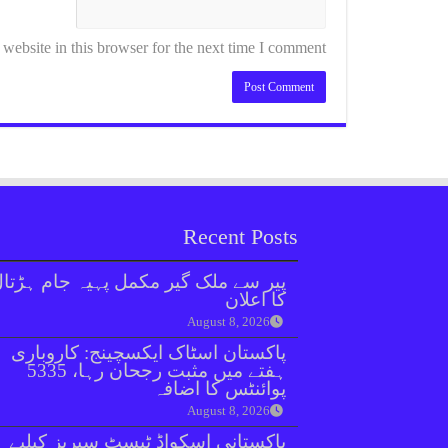
ebsite in this browser for the next time I comment.
Recent Posts
پیر سے ملک گیر مکمل پہیہ جام ہڑتا
کا اعلان
August 8, 2026
پاکستان اسٹاک ایکسچینج: کاروباری
ہفتے میں مثبت رجحان رہا، 5335
پوائنٹس کا اضافہ
August 8, 2026
پاکستانی اسکواڈ ٹیسٹ سیریز کیلیے