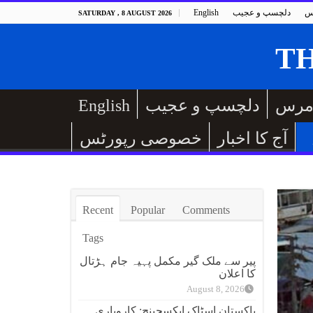
س
دلچسپ و عجیب
English
SATURDAY , 8 AUGUST 2026
مرس
دلچسپ و عجیب
English
آج کا اخبار
خصوصی رپورٹس
Recent
Popular
Comments
Tags
پیر سے ملک گیر مکمل پہیہ جام ہڑتال
کا اعلان
August 8, 2026
پاکستان اسٹاک ایکسچینج: کاروباری