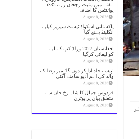
ہفتے میں مثبت رجحان رہا، 5335
پوائنٹس کا اضافہ
August 8, 2026
پاکستانی اسکواڈ ٹیسٹ سیریز کیلیے
انگلینڈ پہنچ گیا
August 8, 2026
افغانستان 2027 ورلڈ کپ کے لیے
کوالیفائی کرگیا
August 8, 2026
’پیسے جلد ادا کر دوں گا‘ میر رضا کے
والد کی اہم آڈیو سامنے آگئی
August 8, 2026
فردوس جمال کا شاہ رخ خان سے
متعلق بیان پر یوٹرن
August 8, 2026
ر