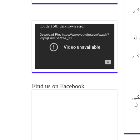
ثر
Video
Code 150: Unknown error.
Player
ن
Download File: https://www.youtube.com/watch?
v=ysqLu0eS6MY&_=1
کے
Find us on Facebook
کی
ن