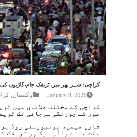
کراچی: شہر بھر میں ٹریفک جام،گاڑیوں کی ل
January 9, 2026
پاکستان
,
کرا
کراچی کے مختلف علاقوں میں ٹری
فور کے چورنگی سرجانی تک ٹریف
شارع فیصل، یونیورسٹی روڈ پر ب
ملت جانے والی سڑک پر ٹریفک کا 