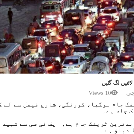
ائنیں لگ گئیں
چی
10 Views
فک جام ہوگیا، کورنگی، شارع فیصل سے لے ک
ک جام ہے۔
دترین ٹریفک جام ہے، ایف ٹی سی سے شہید
دباؤ ہے۔