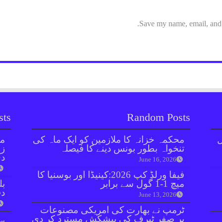
Save my name, email, and w
sts
Random Posts
ل
محکمہ خزانہ کا ملازمین کو ایک ماہ کی
مل
تنخواہ بطور بونس دینے کا فیصلہ
زر
دی
June 16, 2026
فیفا ورلڈ کپ 2026:کینیڈا اور بوسنیا کا
میچ 1-1 گول سے برابر
بل
دفعہ 
June 13, 2026
ٹرمپ نے بھارت کی امریکی مصنوعات
پر صفر ٹیرف کی پیشکش مسترد کر دی
سو