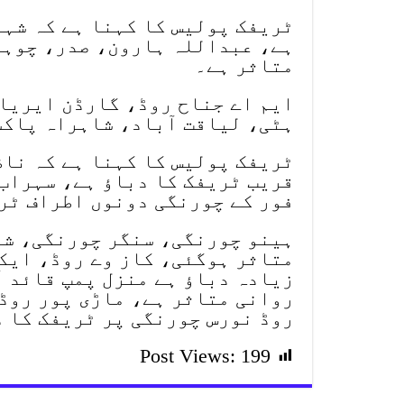
ٹریفک پولیس کا کہنا ہے کہ شہر
ہے، عبداللہ ہارون، صدر، چوہد
متاثر ہے۔
ایم اے جناح روڈ، گارڈن ایریا
ہٹی، لیاقت آباد، شاہراہ پاکس
ٹریفک پولیس کا کہنا ہے کہ ناظم
قریب ٹریفک کا دباؤ ہے، سہراب
فور کے چورنگی دونوں اطراف ٹری
ہینو چورنگی، سنگر چورنگی، شاہ
متاثر ہوگئی، کاز وے روڈ، ایک
زیادہ دباؤ ہے منزل پمپ قائد 
روانی متاثر ہے، ماڑی پور روڈ
روڈ نورس چورنگی پر ٹریفک کا د
Post Views:
199