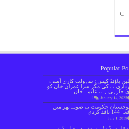
Popular Po
ین پاؤنڈ کیس : سہولت کاری آصف
داری نے کی مگر سزا عمران خان کو
 جارہی ہے، علیمہ خان
1
January 14, 2025
وچستان حکومت نے صوبے بھر میں
144 نافذ کردی
July 1, 2019
شل میڈیا پر مریم نواز کے