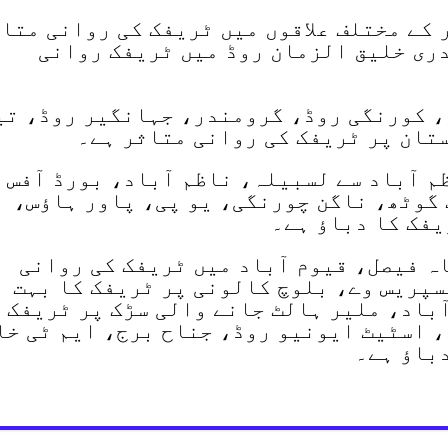
 کے مختلف علاقوں میں ٹریفک کی روانی متا
ری خلیق الزمان روڈ میں ٹریفک روانی
، کورنگی روڈ، گرومندر، جہانگیر روڈ، تی
تان پر ٹریفک کی روانی متاثر ہے۔
 آباد سے لسبیلہ، ناظم آباد، بورڈ آفس 
 گوٹھ، ناگن چورنگی، یو پی، پاور ہاؤس،
فک کا دباؤ ہے۔
 فیصل، قیوم آباد میں ٹریفک کی روانی
سپریس وے، بلوچ کالونی پر ٹریفک کا بہت
آباد، ملیر ہالٹ جانے والی سڑک پر ٹریفک 
، اسٹیٹ ایونیو روڈ، جناح برج، ایم ٹی خا
باؤ ہے۔