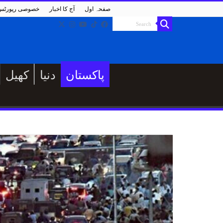
صفحہ اول
آج کا اخبار
خصوصی رپورٹس
پاکستان
دنیا
کھیل