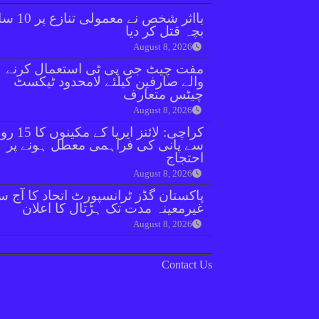
بااثر شخص نے معمولی ت
بچہ قتل کر دیا
August 8, 2026
مفت چیٹ جی پی ٹی استعمال کرنے
والے صارفین کیلئے لامحدود ٹیکسٹ
چیٹس متعارف
August 8, 2026
کراچی: لائنز ایریا کے مکینوں ک
سے پانی کی فراہمی معطل ہونے پر
احتجاج
August 8, 2026
پاکستان گڈز ٹرانسپورٹ اتحاد کا آج س
غیرمعینہ مدت تک ہڑتال کا اعلان
August 8, 2026
Contact Us