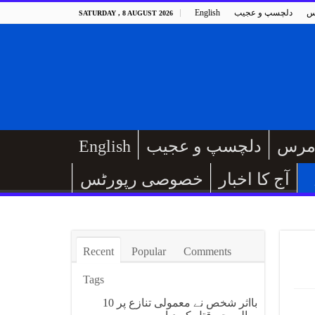
س
دلچسپ و عجیب
English
SATURDAY , 8 AUGUST 2026
مرس
دلچسپ و عجیب
English
آج کا اخبار
خصوصی رپورٹس
Recent
Popular
Comments
Tags
بااثر شخص نے معمولی تنازع پر 10