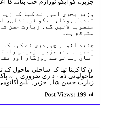
جزیرے کو ایکو ٹورازم حب بنانے کا اعل
وزیر بحری امور نے کہا کہ زیار
تبدیل ہوگا، ایکو فرینڈلی، اس
منصوبہ لائیں گے، زیارت حسن شا
متوقع ہے۔
جنید انوار چوہدری نے کہا کہ م
تخمینہ ہے، جزیرہ زمینی راستے
آسان رسائی سے روزگار اور مقا
ان کا کہنا تھا کہ ساحلی ماحول کے ت
ماحولیاتی ذمے داری ضروری ہے، پاک
زیارت حسن شاہ جزیرہ بلیو اکانومی 
Post Views:
199