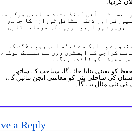
ان کردیا۔
ت حسن شاہ آئی لینڈ جدید سیاحتی مرکز می
پورٹس اور لائف اسٹائل ٹورازم کا جامع
ہ جزیرے پر اربوں روپے کی سرمایہ کاری
نصوبے پر ایک سے ڈیڑھ ارب روپے لاگت کا
 سے کراچی کے ایسٹرن زون سے منسلک ہوگا،
می معیشت کو فائدہ ہوگا۔
حفظ کو یقینی بنایا جائے گا، سیاحت کے ساتھ
ستان کی ساحلی پٹی کو معاشی انجن بنائیں گے،
کی نئی مثال بنے گا۔
ve a Reply