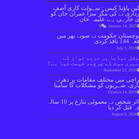
ین پاؤنڈ کیس : سہولت کاری آصف
داری نے کی مگر سزا عمران خان کو
 جارہی ہے، علیمہ خان
1
January 14, 2025
وچستان حکومت نے صوبے بھر میں
144 نافذ کردی
July 1, 2019
شل میڈیا پر مریم نواز کے
ہری سوٹ کے چرچے، قیمت کیا ہے؟
September 22, 2019
اچی میں مختلف مقامات پر دھرنے
ری، شہریوں کو مشکلات کا سامنا
October 14, 2019
بااثر شخص نے معمولی تنازع پر 10 سالہ
ہ قتل کر دیا
August 8, 2026