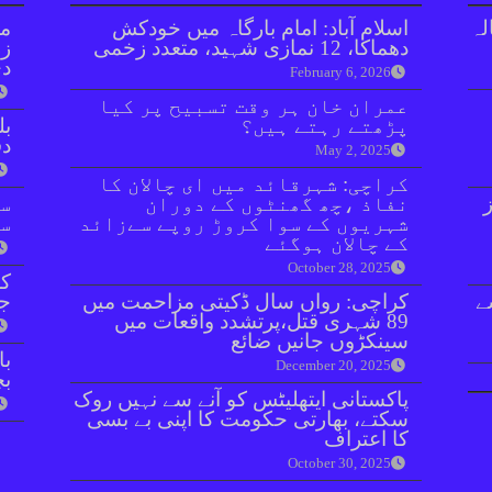
نازع پر 10 سالہ
اسلام آباد: امام بارگاہ میں خودکش
مل
دھماکا، 12 نمازی شہید، متعدد زخمی
زر
دی
February 6, 2026
عمران خان ہر وقت تسبیح پر کیا
پڑھتے رہتے ہیں؟
بل
دفعہ 
May 2, 2025
کراچی: شہرقائد میں ای چالان کا
ا 15 روز
نفاذ ،چھ گھنٹوں کے دوران
سو
شہریوں کے سوا کروڑ روپے سےزائد
سن
کے چالان ہوگئے
October 28, 2025
کر
ے
کراچی: رواں سال ڈکیتی مزاحمت میں
جا
89 شہری قتل،پرتشدد واقعات میں
سینکڑوں جانیں ضائع
December 20, 2025
بچ
پاکستانی ایتھلیٹس کو آنے سے نہیں روک
سکتے، بھارتی حکومت کا اپنی بے بسی
کا اعتراف
October 30, 2025