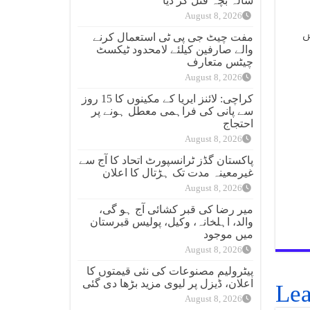
سالہ بچہ قتل کر دیا
August 8, 2026
ں
مفت چیٹ جی پی ٹی استعمال کرنے
والے صارفین کیلئے لامحدود ٹیکسٹ
چیٹس متعارف
August 8, 2026
کراچی: لائنز ایریا کے مکینوں کا 15 روز
سے پانی کی فراہمی معطل ہونے پر
احتجاج
August 8, 2026
پاکستان گڈز ٹرانسپورٹ اتحاد کا آج سے
غیرمعینہ مدت تک ہڑتال کا اعلان
August 8, 2026
میر رضا کی قبر کشائی آج ہو گی،
والد، اہلخانہ، وکیل، پولیس قبرستان
میں موجود
August 8, 2026
پیٹرولیم مصنوعات کی نئی قیمتوں کا
اعلان، ڈیزل پر لیوی مزید بڑھا دی گئی
Lea
August 8, 2026