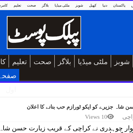
پاکستان
دنیا
کھیل
شوبز
ملٹی میڈیا
بلاگز
صحت
تعلیم
کامر
شوبز
ملٹی میڈیا
بلاگز
صحت
تعلیم
کا
صفحہ
اول
شاہ جزیرے کو ایکو ٹورازم حب بنانے کا اعلان
اچی
10 Views
نوار چوہدری نے کراچی کے قریب زیارت حسن شاہ