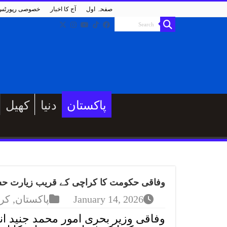
صفحہ اول
آج کا اخبار
خصوصی رپورٹس
پاکستان
دنیا
کھیل
وفاقی حکومت کا کراچی کے قریب زیارت حسن 
January 14, 2026
پاکستان
,
کر
وفاقی وزیر بحری امور محمد جنید ا