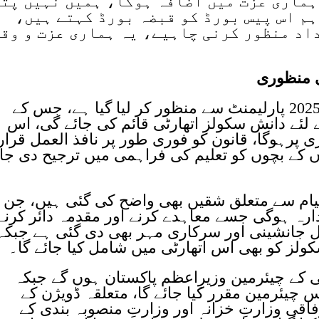
ہماری عزت میں اضافہ ہوگا، ہمیں نہیں پت
ہم اس پیس بورڈ کو قبضہ بورڈ کہتے ہیں،
داد منظور کرنی چاہیے، یہ ہماری عزت و وق
بعد ازاں دانش سکولز اتھارٹی ایکٹ 2025 پارلیمنٹ سے منظور کر لیا گیا ہے، جس کے
ئے دانش سکولز اتھارٹی قائم کی جائے گی، اس
ٹری پرہوگا، قانون کو فوری طور پر نافذ العمل قرار
نوں کے بچوں کو تعلیم کی فراہمی میں ترجیح دی جا
یام سے متعلق شقیں بھی واضح کی گئی ہیں، جن 
دارہ ہوگی جسے معاہدے کرنے اور مقدمہ دائر کرنے 
قل جانشینی اور سرکاری مہر بھی دی گئی ہے جبکہ
لز کو بھی اس اتھارٹی میں شامل کیا جائے گا۔
ی کے چیئرمین وزیرِاعظم پاکستان ہوں گے جبکہ
س چیئرمین مقرر کیا جائے گا، متعلقہ ڈویژن کے
اقی وزارتِ خزانہ اور وزارتِ منصوبہ بندی کے