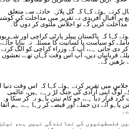
ل کرتے ہوئے کہا کہ گل پلازہ حادثے سے متعلق
 پر اقبال آفریدی نے تقریر میں مداخلت کی کوش
 مداخلت کریں گے تو اجلاس ملتوی کر دوں گا۔
ئے کہا کہ پاکستان پیپلز پارٹی کراچی اور شہریو
لے کو سیاست یا لسانیت کا مسئلہ نہ بنایا جائے،
 کر دی جاتی ہے، آپ کے وزراء کراچی کو الگ کرنے
ئے قربانیاں دیں، آپ اس وقت کہاں تھے، نعشوں پ
 بڑھیں گے۔
لاس میں تقریر کرتے ہوئے کہا کہ اس وقت دنیا ا
لوگ اپنی آزادی کی جنگ لڑ رہے ہیں، عالمی
رد قرار دیا ہے، جو کام نیتن یاہو نہ کر سکا وہ 
ن یاہو آئے دن حملے اور قبضے کر رہا ہے، ہم اتفا
ے۔
یں فلسطینیوں کی نمائندگی نہیں ہے، نیتن