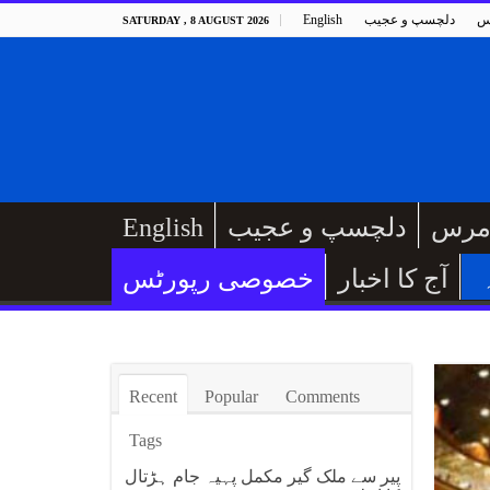
س
دلچسپ و عجیب
English
SATURDAY , 8 AUGUST 2026
مرس
دلچسپ و عجیب
English
آج کا اخبار
خصوصی رپورٹس
Recent
Popular
Comments
Tags
پیر سے ملک گیر مکمل پہیہ جام ہڑتال