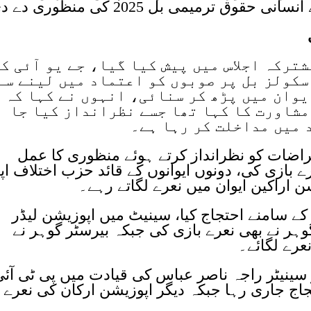
 ترمیمی بل 2025 کی منظوری دے دی۔
ز اتھارٹی بل 2025 بھی مشترکہ اجلاس میں پیش کیا گیا، جے یو آئی ک
سکولز بل پر صوبوں کو اعتماد میں لینے سے
وان میں پڑھ کر سنائی، انہوں نے کہا کہ
مشاورت کا کہا تھا جسے نظرانداز کیا جا
 میں مداخلت کر رہا ہے۔
راضات کو نظرانداز کرتے ہوئے منظوری کا عمل
 بازی کی، دونوں ایوانوں کے قائد حزب اختلاف اپ
 اراکین ایوان میں نعرے لگاتے رہے۔
 کے سامنے احتجاج کیا، سینیٹ میں اپوزیشن لیڈر
وہر نے بھی نعرے بازی کی جبکہ بیرسٹر گوہر نے
رے لگائے۔
ینیٹر راجہ ناصر عباس کی قیادت میں پی ٹی آئی
جاج جاری رہا جبکہ دیگر اپوزیشن ارکان کی نعرے