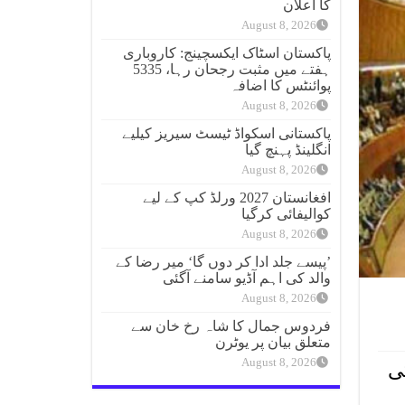
کا اعلان
August 8, 2026
پاکستان اسٹاک ایکسچینج: کاروباری
ہفتے میں مثبت رجحان رہا، 5335
پوائنٹس کا اضافہ
August 8, 2026
پاکستانی اسکواڈ ٹیسٹ سیریز کیلیے
انگلینڈ پہنچ گیا
August 8, 2026
افغانستان 2027 ورلڈ کپ کے لیے
کوالیفائی کرگیا
August 8, 2026
’پیسے جلد ادا کر دوں گا‘ میر رضا کے
والد کی اہم آڈیو سامنے آگئی
August 8, 2026
فردوس جمال کا شاہ رخ خان سے
متعلق بیان پر یوٹرن
August 8, 2026
ی