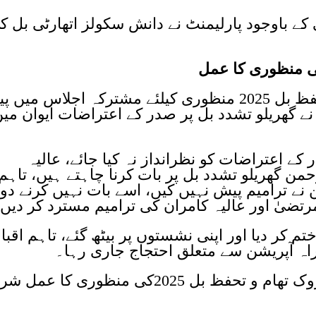
ی کے باوجود پارلیمنٹ نے دانش سکولز اتھارٹی بل ک
ی منظوری کا عمل
بعد ازاں گھریلو تشدد روک تھام و تحفظ بل 2025 منظوری کیلئے مشترکہ اجلاس می
ن نے گھریلو تشدد بل پر صدر کے اعتراضات ایوان می
کے اعتراضات کو نظرانداز نہ کیا جائے، عالیہ
رحمن گھریلو تشدد بل پر بات کرنا چاہتے ہیں، تاہم
نے ترامیم پیش نہیں کیں، اسے بات نہیں کرنے دو
 مرتضیٰ اور عالیہ کامران کی ترامیم مسترد کر دیں
ختم کر دیا اور اپنی نشستوں پر بیٹھ گئے، تاہم اقبا
یراہ آپریشن سے متعلق احتجاج جاری رہا۔
اسی دوران ایوان میں گھریلو تشدد روک تھام و تحفظ بل 2025کی منظوری کا ع