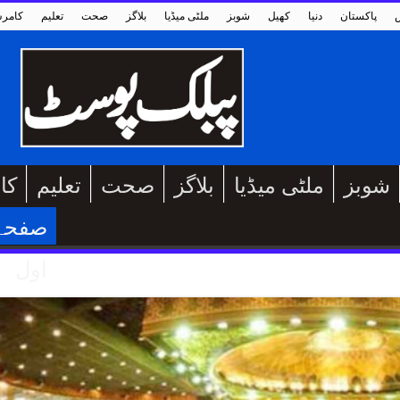
پاکستان
دنیا
کھیل
شوبز
ملٹی میڈیا
بلاگز
صحت
تعلیم
کامر
شوبز
ملٹی میڈیا
بلاگز
صحت
تعلیم
کا
صفحہ
اول