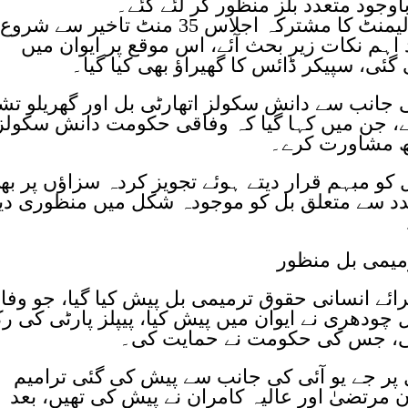
جود متعدد بلز منظور کر لئے گئے۔
سپیکر ایاز صادق کی زیر صدارت پارلیمنٹ کا مشترکہ اجلاس 35 منٹ تاخیر سے شروع
ہم نکات زیر بحث آئے، اس موقع پر ایوان میں
ی، سپیکر ڈائس کا گھیراؤ بھی کیا گیا۔
انب سے دانش سکولز اتھارٹی بل اور گھریلو تش
ئے، جن میں کہا گیا کہ وفاقی حکومت دانش سکولز
تھ مشاورت کرے۔
و مبہم قرار دیتے ہوئے تجویز کردہ سزاؤں پر بھ
تشدد سے متعلق بل کو موجودہ شکل میں منظوری دی
میمی بل منظور
ے انسانی حقوق ترمیمی بل پیش کیا گیا، جو وفا
 چودھری نے ایوان میں پیش کیا، پیپلز پارٹی کی ر
کی، جس کی حکومت نے حمایت کی۔
پر جے یو آئی کی جانب سے پیش کی گئی ترامیم
 مرتضیٰ اور عالیہ کامران نے پیش کی تھیں، بعد