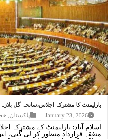
پارلیمنٹ کا مشترکہ اجلاس،سانحہ گل پلازہ 
January 23, 2026
پاکستان
,
خص
اسلام آباد: پارلیمنٹ کے مشترکہ ا
متفقہ قرارداد منظور کر لی گئی، اس