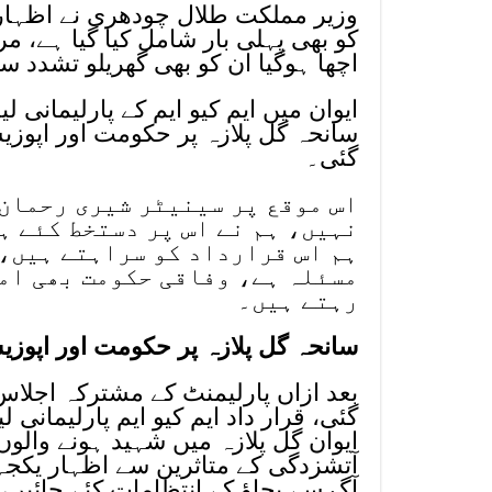
وزیر مملکت طلال چودھری نے اظہار 
کو بھی پہلی بار شامل کیا گیا ہے، مر
اچھا ہوگیا ان کو بھی گھریلو تشدد س
ایوان میں ایم کیو ایم کے پارلیمانی
سانحہ گل پلازہ پر حکومت اور اپو
گئی۔
اس موقع پر سینیٹر شیری رحمان 
نہیں، ہم نے اس پر دستخط کئے ہ
ہم اس قرارداد کو سراہتے ہیں، 
مسئلہ ہے، وفاقی حکومت بھی ام
رہتے ہیں۔
سانحہ گل پلازہ پر حکومت اور اپوز
بعد ازاں پارلیمنٹ کے مشترکہ اجلاس
گئی، قرار داد ایم کیو ایم پارلیمانی
ایوان گل پلازہ میں شہید ہونے والوں 
آتشزدگی کے متاثرین سے اظہار یکجہ
آگ سے بچاؤ کے انتظامات کئے جائیں،