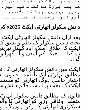
یاہو کو دہشت گرد قرار دیں تو 
کہ پیس بورڈ کے نکات کیا ہیں، 
ہمیں اس پیس بورڈ کے خلاف قرار
اور غیرت و حمیت کا مسئلہ ہے۔
دانش سکولز اتھارٹی ایکٹ 2025ء کی منظوری
تحت دانش سکولز کے نظم و نسق کے ل
ایکٹ کا اطلاق اسلام آباد کیپٹل ٹیری
دیا گیا ہے جبکہ کم آمدن والے گھرا
گی۔
ایکٹ میں دانش سکولز اتھارٹی کے ق
مطابق اتھارٹی ایک باقاعدہ قانونی ا
اختیار حاصل ہوگا، اتھارٹی کو مست
ایکٹ کے تحت پہلے سے قائم دانش سکو
قانون کے مطابق دانش سکولز اتھارٹ
متعلقہ وفاقی وزیر کو اتھارٹی کا وائ
سیکرٹری اتھارٹی کے رکن ہوں گے، وف