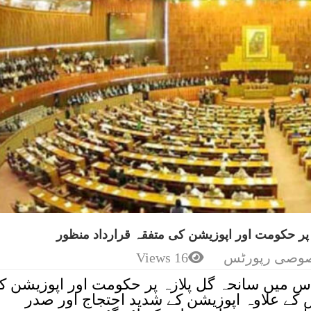
پر حکومت اور اپوزیشن کی متفقہ قرارداد منظور
وصی رپورٹس
16 Views
جلاس میں سانحہ گل پلازہ پر حکومت اور اپوزیشن ک
 کے علاوہ اپوزیشن کے شدید احتجاج اور صدر