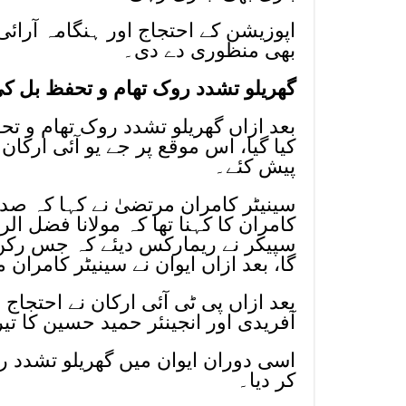
اپوزیشن کے احتجاج اور ہنگامہ آرائ
بھی منظوری دے دی۔
گھریلو تشدد روک تھام و تحفظ بل ک
کیا گیا، اس موقع پر جے یو آئی ارکا
پیش کئے۔
سینیٹر کامران مرتضیٰ نے کہا کہ صدر 
کامران کا کہنا تھا کہ مولانا فضل ال
سپیکر نے ریمارکس دیئے کہ جس رکن 
گا، بعد ازاں ایوان نے سینیٹر کامران
بعد ازاں پی ٹی آئی ارکان نے احتجاج 
آفریدی اور انجینئر حمید حسین کا ت
کر دیا۔