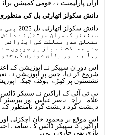
ازاں پارلیمنٹ نے قومی کمیشن برائے انسانی حقوق
دانش سکولز اتھارٹی بل کی منظوری
دانش سکول
سینیٹر کامران مرتضیٰ نے دانش 
متعلق صدر مملکت کی ایڈوائس ای
صدر مملکت نے بلز پر صوبوں سے 
رہا ہے اور وفاق صوبوں کی حدود
اس دوران سپیکر نے اپوزیشن کے اعت
شروع کر دیا، جس پر اپوزیشن نے نعرے
نشستوں پر کھڑے ہوگئے جبکہ اپوزیشن
پی ٹی آئی کے اراکین نے سپیکر ڈائس
علامہ راجہ ناصر عباس اور بیرسٹر گ
دہشت گرد دہشت گرد نامنظور کے نع
اس موقع پر محمود خان اچکزئی اور س
اراکین کا سپیکر ڈائس کے سامنے احت
بازی بھی جاری رہی۔