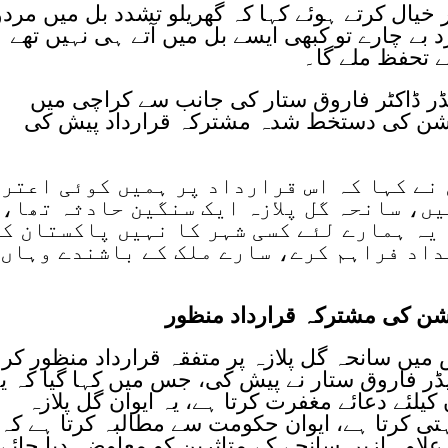
خیال کرتے ہوئے کہا کہ گھریلو تشدد بل میں مرد
د بے چارے تو کبھی ایسے بل میں آتے ہی نہیں تھے
ے تحفظ ملے گا۔
 لیڈر ڈاکٹر فاروق ستار کی جانب سے کراچی میں
زیشن کی دستخط شدہ مشترکہ قرارداد پیش کی
نے کہا کہ اس قرارداد پر ہمیں کوئی اعتر
یں، سانحہ گل پلازہ ایک سنگین حادثہ تھا،
یہ ہمارے لئے کسی شہر کا نہیں پاکستان ک
داد فراہم کرے، سارے ملک کے باشندے وہاں
یشن کی مشترکہ قرارداد منظور
 میں سانحہ گل پلازہ پر متفقہ قرارداد منظور کر 
 لیڈر فاروق ستار نے پیش کی، جس میں کہا گیا کہ ی
کیلئے دعائے مغفرت کرتا ہے، یہ ایوان گل پلازہ
تی کرتا ہے، ایوان حکومت سے مطالبہ کرتا ہے کہ
 علاوہ ازیں سانحے کے متاثرین کو معاوضہ دیا جائے