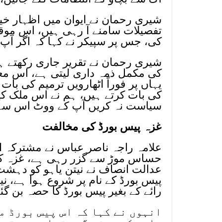
شیری رحمان نے ایوان میں اظہار خیا
تفصیلات سامنے آ رہی ہیں، اس موقع
کی، جس پر سپیکر نے کہا کہ اگر آپ
شیری رحمان نے تقریر جاری رکھتے ہو
کی مکمل ذمہ داری لیتی ہے، اس معام
یہاں پر فوراً اٹھارویں ترمیم کی بات
کی بات کرتے ہیں، ہم نے اس ملک کیل
سیاست نہ کریں آپ کے ووٹ اس سے
غزہ پیس بورڈ کی مخالفت
علامہ راجہ ناصر عباس نے مشترکہ اج
حساس موڑ سے گزر رہی ہے، غزہ کے 
عدالت انصاف نے نیتن یاہو کو دہشت گ
پیس بورڈ کے نام پر شروع ہوا ہے، نیت
رائے کے بغیر پیس بورڈ کا حصہ بن گئ
انہوں نے کہا کہ اس پیس بورڈ م