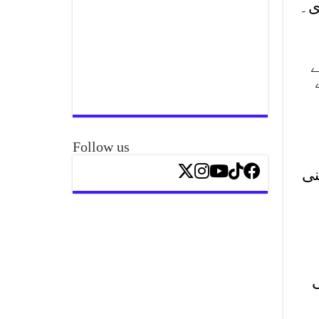
ے
Follow us
نی