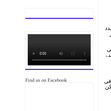
دد
ی
نے
Find us on Facebook
قی
کن