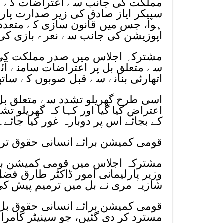
مملکت کی جانب سے اعتراضات کے باو
ہوا، جس میں قانون سازی کے متعدد ا
اپوزیشن کی جانب سے نعرے بازی کی گئ
مشترکہ اجلاس میں صدر مملکت کی ج
سے متعلق بل پر اعتراضات سامنے آ
اتھارٹی بنانے سے قبل صوبوں کے سا
اسی طرح گھریلو تشدد سے متعلق بل ک
اعتراض کیا گیا اور کہا کہ گھریلو 
کے بجائے اس پر دوبارہ غور کیا جائے۔
قومی کمیشن برائے انسانی حقوق تر
مشترکہ اجلاس میں قومی کمیشن برائ
وزیر پارلیمانی امور ڈاکٹر طارق فضل
شازیہ مری نے بل میں ترمیم پیش 
قومی کمیشن برائے انسانی حقوق بل 
مسترد کر دی گئیں، جو سینیٹر کامران