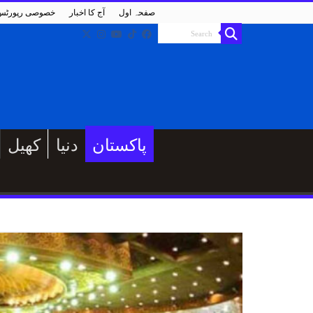
صفحہ اول
آج کا اخبار
خصوصی رپورٹس
پاکستان
دنیا
کھیل