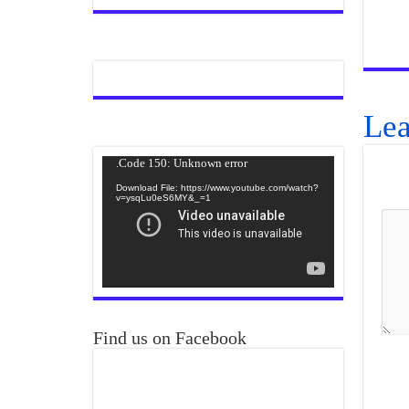
Lea
Video
Code 150: Unknown error.
Player
Download File: https://www.youtube.com/watch?
v=ysqLu0eS6MY&_=1
Find us on Facebook