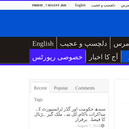
مرس
دلچسپ و عجیب
English
FRIDAY , 7 AUGUST 2026
مرس
دلچسپ و عجیب
English
آج کا اخبار
خصوصی رپورٹس
Recent
Popular
Comments
Tags
سندھ حکومت اور گڈز ٹرانسپورٹ کے
مذاکرات ناکام،کل سے ملک گیر ہڑتال
کا فیصلہ برقرار
August 7, 2026