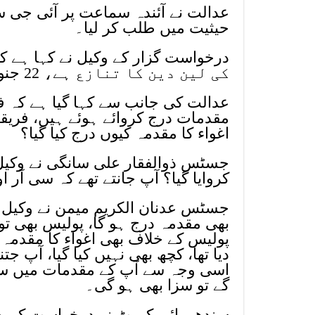
عدالت نے آئندہ سماعت پر آئی جی سند
حیثیت میں طلب کر لیا۔
کی لین دین کا تنازع ہے، 22 جنوری کو گزری پولیس نے اغواء کا مقدمہ درج کیا تھا۔
عدالت کی جانب سے کہا گیا ہے کہ ف
مقدمات درج کروائے ہوئے ہیں، فریقین
اغواء کا مقدمہ کیوں درج کیا گیا؟
جسٹس ذوالفقار علی سانگی نے وکیل س
کروایا گیا؟ آپ جانتے تھے کہ سی آر ا
جسٹس عدنان الکریم میمن نے وکیل سے
پولیس کے خلاف بھی اغواء کا مقدمہ 
دیا تھا، کچھ بھی نہیں کیا گیا، آپ 
اسی وجہ سے آپ کے مقدمات میں سزا
گے تو سزا بھی ہو گی۔
سندھ ہائی کورٹ نے درخواست کی سماعت 11 فروری تک م