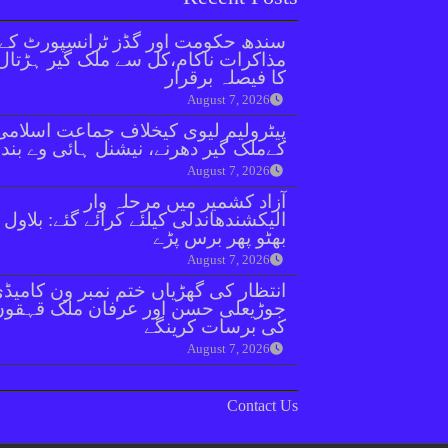
سندھ حکومت اور گڈز ٹرانسپورٹ کے
مذاکرات ناکام،کل سے ملک گیر ہڑتال
کا فیصلہ برقرار
August 7, 2026
پیٹرولیم لیوی کیخلاف جماعت اسلامی
کےملک گیر دھرنے، نیشنل ہائی وے بند
August 7, 2026
آزاد کشمیر میں مرحلہ وار
الیکشندھاندلی کیلئے کرائے گئے: بلاول
بھٹو پھر برس پڑے
August 7, 2026
انتظار کی گھڑیاں ختم نمبر ون کامیڈ
جوڑیعلی حسن اور عرفان ملک قہقوں
کی برسات کرینگے
August 7, 2026
Contact Us