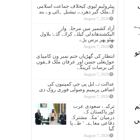
پیٹرولیم لیوی کیخلاف جماعت اسلامی
کےملک گیر دھرنے، نیشنل ہائی وے بند
August 7, 2026
31 کروڑ روپے
آزاد کشمیر میں مرحلہ وار
الیکشندھاندلی کیلئے کرائے گئے: بلاول
بھٹو پھر برس پڑے
August 7, 2026
و
انتظار کی گھڑیاں ختم نمبر ون کامیڈی
جوڑیعلی حسن اور عرفان ملک قہقوں
کی برسات کرینگے
August 7, 2026
عدالت نے ایل پی جی کمپنیوں کی
اضافی پریمیم وصولی فوری روک دی
August 7, 2026
م
ترکیہ، سعودی عرب
اور پاکستان کے
درمیان ’مکہ مشترکہ
ں
دفاعی معاہدہ‘ طے پا
گیا
August 7, 2026