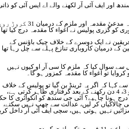
ھ اور ایف آئی آر لکھنے والے اے ایس آئی کو ذاتی
درخواست گزار کے وکیل نے کہا ہے کہ مدعیٔ مقدمہ اور ملزم کے درمیان 
ریقین نے ایک دوسرے کے خلاف چیک باؤنس کے
 کے درمیان کاروباری تنازع پہلے سے چل رہا تھا ت
ے سوال کیا کہ ملزم کا سی آر او کیوں نہیں
و کروایا تو اغواء کا مقدمہ کمزور ہو گا۔
 کہا کہ اگر یہ ٹرینڈ بن گیا تو پولیس کے خلاف
بھی مقدمہ درج ہو گا، پولیس بھی تو 3، 4 دن رکھنے کے بعد گرفتاری ظاہر کرتی ہے،
درج ہونا چاہیے؟ آئی جی سندھ کو انکوائری کا حک
جتنی چالاکیاں کر لیں، عدالت سے چھپ نہیں سکتے،
ئیں نہیں ہوتی ہیں، سچی ایف آئی آر داخل کری
لتوی کر دی۔