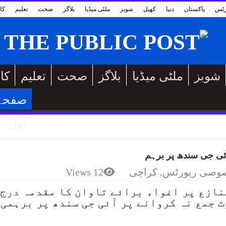
رٹس
پاکستان
دنیا
کھیل
شوبز
ملٹی میڈیا
بلاگز
صحت
تعلیم
کا
شوبز
ملٹی میڈیا
بلاگز
صحت
تعلیم
کا
صفحہ
اول
آئی جی سندھ پر برہم
وصی رپورٹس
,
کراچی
12 Views
نازع پر اغواء برائے تاوان کا مقدمہ درج
 جمع نہ کروانے پر آئی جی سندھ پر برہمی