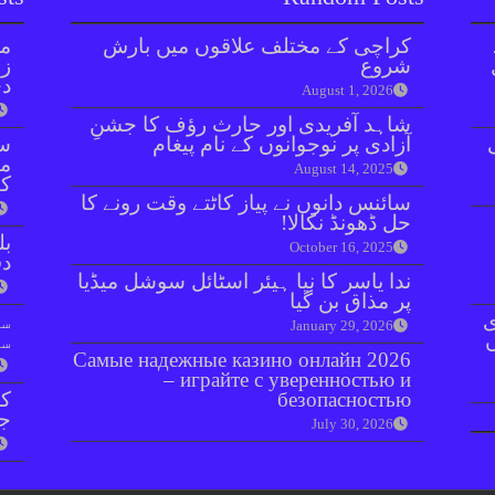
کراچی کے مختلف علاقوں میں بارش
مل
شروع
زر
دی
August 1, 2026
شاہد آفریدی اور حارث رؤف کا جشنِ
آزادی پر نوجوانوں کے نام پیغام
سن
مذ
August 14, 2025
کا
سائنس دانوں نے پیاز کاٹتے وقت رونے کا
حل ڈھونڈ نکالا!
بل
October 16, 2025
دفعہ 
ندا یاسر کا نیا ہیئر اسٹائل سوشل میڈیا
پر مذاق بن گیا
ی
سو
January 29, 2026
سن
Самые надежные казино онлайн 2026
– играйте с уверенностью и
безопасностью
کر
جا
July 30, 2026