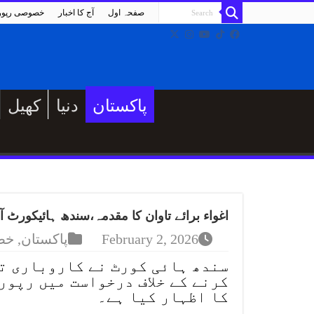
صفحہ اول
آج کا اخبار
خصوصی رپو
پاکستان
دنیا
کھیل
اغواء برائے تاوان کا مقدمہ،سندھ ہائیکورٹ 
February 2, 2026
پاکستان
,
خص
سندھ ہائی کورٹ نے کاروباری ت
کرنے کے خلاف درخواست میں رپورٹ
کا اظہار کیا ہے۔