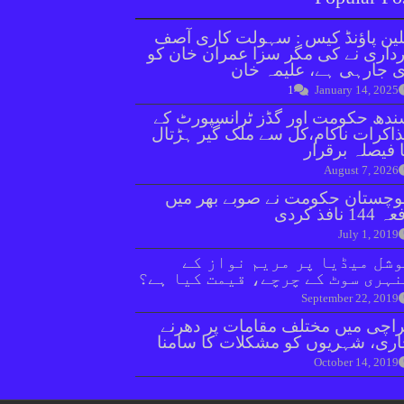
ین پاؤنڈ کیس : سہولت کاری آصف
داری نے کی مگر سزا عمران خان کو
 جارہی ہے، علیمہ خان
1
January 14, 2025
دھ حکومت اور گڈز ٹرانسپورٹ کے
اکرات ناکام،کل سے ملک گیر ہڑتال
 فیصلہ برقرار
August 7, 2026
وچستان حکومت نے صوبے بھر میں
144 نافذ کردی
July 1, 2019
شل میڈیا پر مریم نواز کے
ہری سوٹ کے چرچے، قیمت کیا ہے؟
September 22, 2019
اچی میں مختلف مقامات پر دھرنے
ری، شہریوں کو مشکلات کا سامنا
October 14, 2019