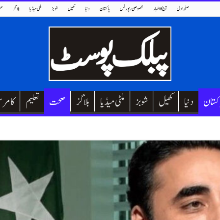
صفحہ اول
آج کا اخبار
خصوصی رپورٹس
پاکستان
دنیا
کھیل
شوبز
ملٹی میڈیا
بلاگز
صح
کستان
دنیا
کھیل
شوبز
ملٹی میڈیا
بلاگز
صحت
تعلیم
کامر