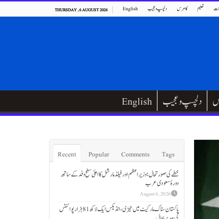
ت
تعلیم
کامرس
دلچسپ و عجیب
English
THURSDAY , 6 AUGUST 2026
س
دلچسپ و عجیب
English
Recent
Popular
Comments
Tags
خطے کی صورتحال؛ وزیراعظم اور فیلڈ مارشل کا اعلیٰ سطح وفد کے ساتھ
دورۂ سعودی عرب
August 6, 2026
پاکستان سٹاک مارکیٹ میں تیزی،انڈیکس ایک لاکھ 81 ہزار پوائنٹس
کی حد پر بحال