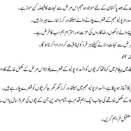
مے کے بعد پاکستان کے لئے موجودہ مہم اس مرض سے نجات کا فیصلہ کن موڑ ہے۔
و انسدادِ پولیو مہم کے قطرے پلانے والے ہیلتھ ورکرز ہمارے ہیروز ہیں۔
نجام دینے والے لاکھوں رضاکاروں کی عزت اور احترام ہم سب کا فرض ہے۔
مرض سے نجات دلانے کیلئے ہر فرد کو اپنا مثبت کردار ادا کرنا ہوگا۔
ہ بھٹو
سلے میں پیغام میں کہنا تھا کہ بچوں کو انسداد پولیو کے قطرے پلوانا اس مرض کے مکمل خاتمے کا وا
خاتون اول کا کہنا تھا کہ انسدادِ پولیو مہم ہمارے بچوں کے تحفظ اور پولیو کے مکمل خاتمے کی جانب ایک اہم قدم ہے، تمام و
 مستقبل فراہم کریں۔