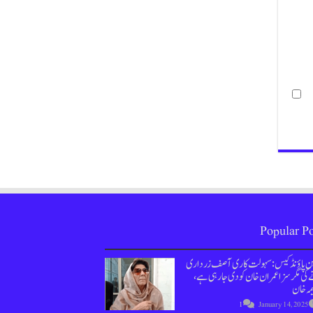
Popular Po
ین پاؤنڈ کیس : سہولت کاری آصف زرداری
کی مگر سزا عمران خان کو دی جارہی ہے،
مہ خان
1
January 14, 2025