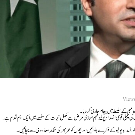
و مہم کے سلسلے میں پیغام جاری کر دیا۔
 ملک کی پہلی قومی انسدادِ پولیو مہم موذی مرض سے مکمل نجات کے سلسلے میں ایک اہم قدم ہے۔
و انسدادِ پولیو کے قطرے پلوائیں اور بچوں کو عمر بھر کی ممکنہ معذوری سے بچائیں۔