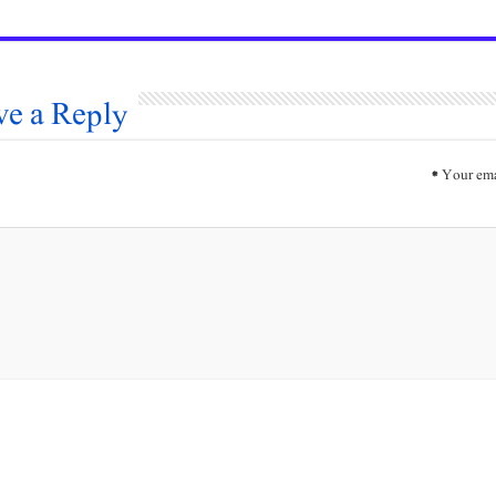
ve a Reply
*
Your ema