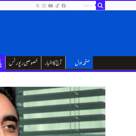
صفحہ اول
آج کا اخبار
خصوصی رپورٹس
پا