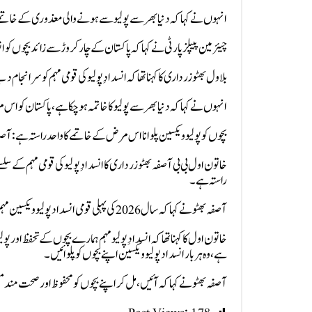
انہوں نے کہا کہ دنیا بھر سے پولیو سے ہونے والی معذوری کے خات
چیئرمین پیپلز پارٹی نے کہا کہ پاکستان کے چار کروڑ سے زائد بچوں ک
بلاول بھٹو زرداری کا کہنا تھا کہ انسدادِ پولیو کی قومی مہم کو سرا
انہوں نے کہا کہ دنیا بھر سے پولیو کا خاتمہ ہوچکا ہے، پاکستان کو اس 
بچوں کو پولیو ویکسین پلوانا اس مرض کے خاتمے کا واحد راستہ ہے: آصف
خاتون اول بی بی آصفہ بھٹو زرداری کا انسدادِ پولیو کی قومی مہم کے سل
راستہ ہے۔
آصفہ بھٹو نے کہا کہ سال 2026 کی پہلی قومی انسداد پولیو ویکسین مہم کا آغاز ہو چکا ہے، انسدادِ پولیو مہم میں ہیلتھ ورکرز گھر گھر جا کر بچوں کو قطرے پلا رہے ہیں۔
ہے، وہ ہر بار انسداد پولیو ویکسین اپنے بچوں کو پلوائیں۔
آصفہ بھٹو نے کہا کہ آئیں، مل کر اپنے بچوں کو محفوظ اور صحت مند