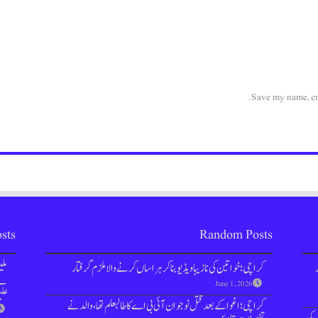
Save my name, ema
sts
Random Posts
کراچی؛ خواتین کی نازیبا ویڈیو بنا کر ہراساں کرنے والا ملزم گرفتار
مل
نے 
June 1, 2026
علی
کراچی؛ اغوا کے بعد قتل نوجوان آئی بی اے کا طالبعلم تھا، والد نے