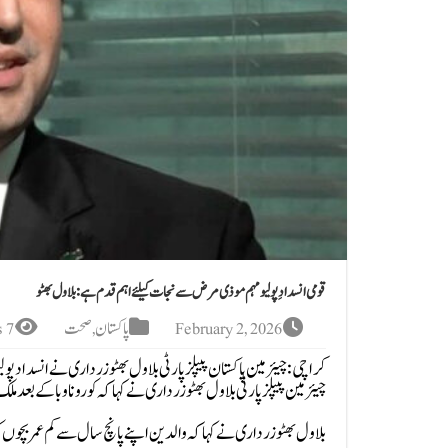
قومی انسدادِ پولیو مہم موذی مرض سے نجات کیلئے اہم قدم ہے: بلاول بھٹو
February 2, 2026
پاکستان
,
صحت
7 Views
کراچی: چیئرمین پاکستان پیپلزپارٹی بلاول بھٹو زرداری نے انسداد پولی
چیئرمین پیپلز پارٹی بلاول بھٹو زرداری نے کہا کہ کورونا وبا کے بعد
بلاول بھٹو زرداری نے کہا کہ والدین اپنے پانچ سال سے کم عمر بچوں ک