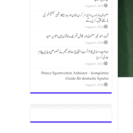
August 6, 2026
معروف ڈرامہ پروڈیوسر کرن خان اور ہدایتکار شبیر بھٹیًٹھرکی
بڈھےًپیش کریں گے
August 6, 2026
ثمینہ احمد غیر معمولی اور قابلِ تعریف خاتون ہیں: ثانیہ سعید
August 6, 2026
جماعت اسلامی کا 7 اگست احتجاج؛حافظ نعیم نے خصوصی ویڈیو پیغام
جاری کردیا
August 6, 2026
Prince Sportwetten Anbieter – kompletter
Guide für deutsche Spieler
August 6, 2026