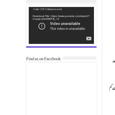
Video
Code 150: Unknown error.
Player
Download File: https://www.youtube.com/watch?
v=ysqLu0eS6MY&_=1
Find us on Facebook
حد
الدین جن کے بچوں کی عمر 5 سال یا اس سے کم