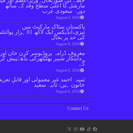
خطے کی صورتحال؛ وزیراعظم اور فیل
مارشل کا اعلیٰ سطح وفد کے ساتھ
دورۂ سعودی عرب
August 6, 2026
پاکستان سٹاک مارکیٹ میں
تیزی،انڈیکس ایک لاکھ 81 ہزار پو
کی حد پر بحال
August 6, 2026
معروف ڈرامہ پروڈیوسر کرن خان اور
ہدایتکار شبیر بھٹیًٹھرکی بڈھےًپیش کر
گے
August 6, 2026
ثمینہ احمد غیر معمولی اور قابلِ تعری
خاتون ہیں: ثانیہ سعید
August 6, 2026
Contact Us