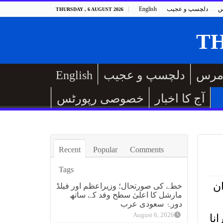
س
دلچسپ و عجیب
English
THURSDAY , 6 AUGUST 2026
مرس
دلچسپ و عجیب
English
آج کا اخبار
خصوصی رپورٹس
Recent
Popular
Comments
Tags
ن
خطے کی صورتحال؛ وزیراعظم اور فیلڈ
مارشل کا اعلیٰ سطح وفد کے ساتھ
دورۂ سعودی عرب
August 6, 2026
نا