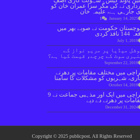
ین پاؤنڈ کیس : سہولت کاری آصف
داری نے کی مگر سزا عمران خان کو
 جارہی ہے، علیمہ خان
1
January 14, 2025
وچستان حکومت نے صوبے بھر میں
144 نافذ کردی
July 1, 2019
شل میڈیا پر مریم نواز کے
ہری سوٹ کے چرچے، قیمت کیا ہے؟
September 22, 2019
اچی میں مختلف مقامات پر دھرنے
ری، شہریوں کو مشکلات کا سامنا
October 14, 2019
کراچی میں ایک اور مذہبی جماعت نے 9
امات پر دھرنے دے دیے
December 31, 2024
Copyright © 2025 publicpost. All Rights Reserved