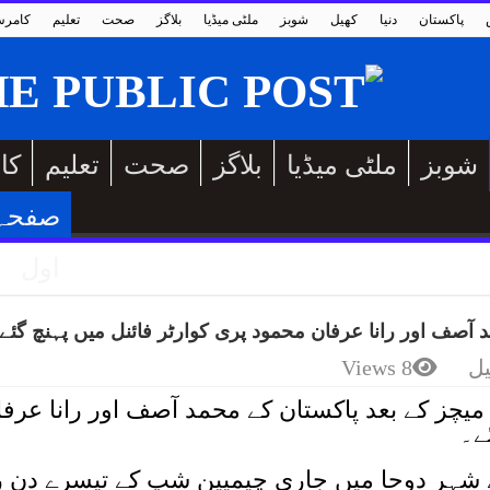
پاکستان
دنیا
کھیل
شوبز
ملٹی میڈیا
بلاگز
صحت
تعلیم
کامر
شوبز
ملٹی میڈیا
بلاگز
صحت
تعلیم
کا
صفحہ
اول
آصف اور رانا عرفان محمود پری کوارٹر فائنل میں پہنچ گئے
یل
8 Views
چز کے بعد پاکستان کے محمد آصف اور رانا عرفا
ے۔
شہر دوحا میں جاری چیمپین شپ کے تیسرے دن را