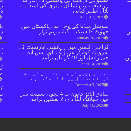
ڈ
مصنوعی ذہانت کی پالیسی کے آغاز سے
مل
ہر شعبے میں نمایاں بہتری کی امید ہے،
زر
بلال اظہر کیانی
دی
August 7, 2025
سوشل میڈیا کی وجہ سے پاکستان میں
بل
ائنٹس
جھوٹ کا سیلاب آگیا، مریم نواز
دفعہ 
January 20, 2025
کراچی: کلفٹن میں رہائشی اپارٹمنٹ کے
سو
سرونٹ کوارٹر سے زنگ آلود ایس ایم
سن
یں
جی رائفل اور 40 گولیاں برآمد
April 14, 2026
کر
نوعمر بچوں کی یہ عادت ان کی صحت
جا
ف
کیلئے مسائل پیدا کر سکتی ہے!
December 3, 2025
صادق آباد: خاتون نے 4 بچوں سمیت نہر
مق
میں چھلانگ لگا دی، 2 نعشیں برآمد
July 16, 2026