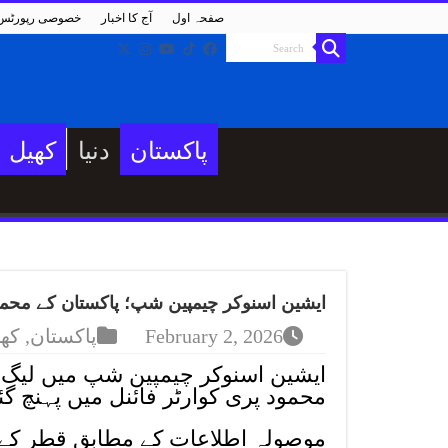
صفحہ اول
آج کا اخبار
خصوصی رپورٹس
پاکستان
دنیا
کھیل
ایشین اسنوکر چیمپین شپ؛ پاکستان کے محمد 
February 2, 2026
پاکستان
,
کھ
ایشین اسنوکر چیمپین شپ میں لیگ می
محمود پری کوارٹر فائنل میں پہنچ گئ
موصولہ اطلاعات کے مطابق قطر کے 