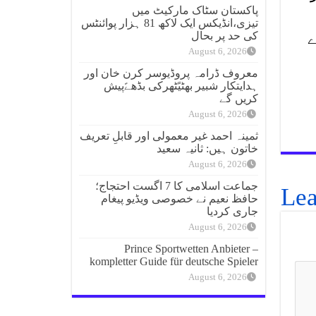
پاکستان سٹاک مارکیٹ میں
تیزی،انڈیکس ایک لاکھ 81 ہزار پوائنٹس
کی حد پر بحال
سرے
August 6, 2026
معروف ڈرامہ پروڈیوسر کرن خان اور
ہدایتکار شبیر بھٹیًٹھرکی بڈھےًپیش
کریں گے
August 6, 2026
ثمینہ احمد غیر معمولی اور قابلِ تعریف
خاتون ہیں: ثانیہ سعید
August 6, 2026
جماعت اسلامی کا 7 اگست احتجاج؛
Lea
حافظ نعیم نے خصوصی ویڈیو پیغام
جاری کردیا
August 6, 2026
Prince Sportwetten Anbieter –
kompletter Guide für deutsche Spieler
August 6, 2026