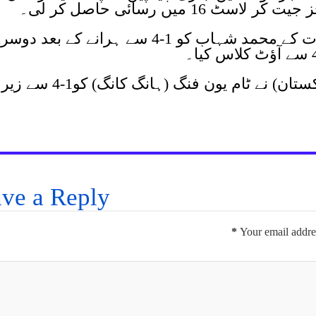
 میں رسائی حاصل کر لی۔
رانا عرفان محمود متحدہ عرب امارات کے محمد شہاب کو 1-4 سے ہرانے کے بعد دو
سابق عالمی چیمپین محمد آصف (پاکستان) نے ٹام یون فنگ (ہانگ کانگ) کو1-4 سے زیر
ve a Reply
*
Your email addres