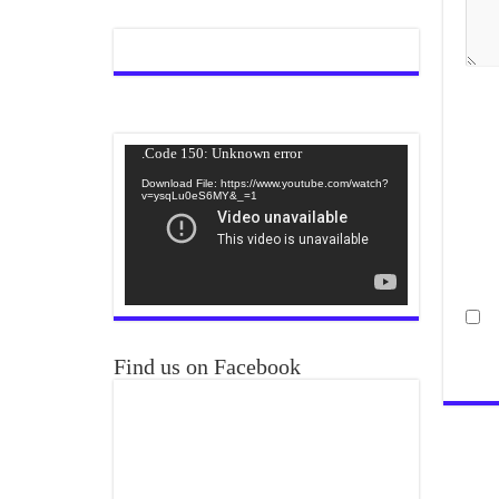
Video
Code 150: Unknown error.
Player
Download File: https://www.youtube.com/watch?
v=ysqLu0eS6MY&_=1
Find us on Facebook