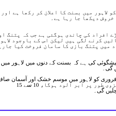
 نے 6، 7 اور 8 فروری کو لاہور میں بسنت کا اعلان کر رکھا ہے اور
 خروش دیکھا جا رہا ہے۔
ے افراد کی چاندی ہوگئی ہے جب کہ پتنگ او
تیں کرنے لگی ہیں لیکن اس کے باوجود لاہو
د میں پتنگ بازی کا سامان فروخت کیا جارہ
گوئی کی ہے کہ بسنت کے دنوں میں لاہور میں
ں گی۔
کمہ موسمیات کے مطابق 6 اور7 فروری کو لاہور میں موسم خشک اور آسمان صا
رہے گا جب کہ 8 فروری کو مطلع جزوی طور پر ابر آلود ہوگا، 10 سے 15
چلیں گی۔