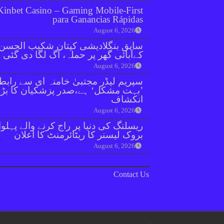
Kinbet Casino – Gaming Mobile‑First
para Ganancias Rápidas
August 6, 2026
سابق بنگلادیشی کپتان شکیب الحسن
کےآبائی گھر پر حملہ، آگ لگا دی گئی
August 6, 2026
سپریم لیڈر مجتبیٰ خامنہ ای سے رابط
’بہت مشکل‘ ہے،صدر پزشکیان کا بڑا
انکشاف
August 6, 2026
ریسلنگ کی دنیا پر راج کرنے والے پہلو
بروک لیسنر کا ریٹائرمنٹ کا اعلان
August 6, 2026
Contact Us