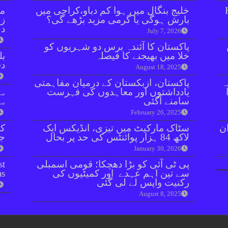
خلیج بنگال میں ہوا کم دباو،کراچی میں
مل
بارش ہوگی یا گرمی مزید بڑھے گی؟
زر
دی
July 7, 2026
پاکستان کا آئندہ برس دو شہریوں کو
خلا میں بھیجنے کا فیصلہ
بل
دفعہ 
August 18, 2025
ہ
پاکستان، ازبکستان کے درمیان مفاہمتی
یادداشتوں اور معاہدوں کی فہرست
سو
سامنے آگئی
سن
February 26, 2025
ان
سٹاک مارکیٹ میں تیزی، انڈیکس ایک
کر
لاکھ 84 ہزار پوائنٹس کی حد پر بحال
جا
January 30, 2026
پی ٹی آئی کو بڑا دھچکا؛ قومی اسمبلی
st
سے تین اہم عہدے اور کمیٹیوں کی
as
رکنیت واپس لے لی گئی
August 8, 2025