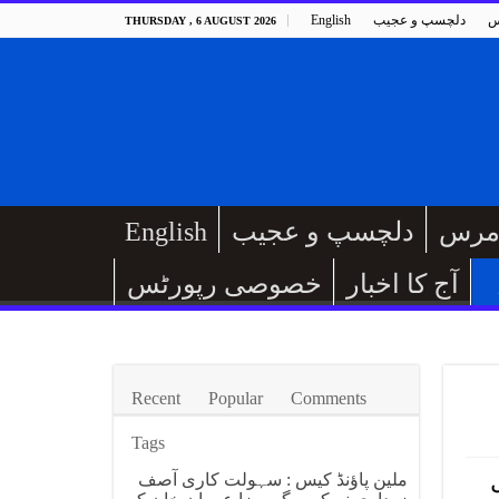
س
دلچسپ و عجیب
English
THURSDAY , 6 AUGUST 2026
مرس
دلچسپ و عجیب
English
آج کا اخبار
خصوصی رپورٹس
Recent
Popular
Comments
Tags
طیل
ملین پاؤنڈ کیس : سہولت کاری آصف