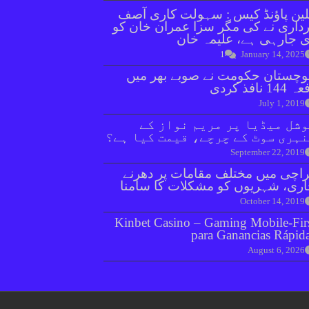
ین پاؤنڈ کیس : سہولت کاری آصف
داری نے کی مگر سزا عمران خان کو
 جارہی ہے، علیمہ خان
1
January 14, 2025
وچستان حکومت نے صوبے بھر میں
144 نافذ کردی
July 1, 2019
شل میڈیا پر مریم نواز کے
ہری سوٹ کے چرچے، قیمت کیا ہے؟
September 22, 2019
اچی میں مختلف مقامات پر دھرنے
ری، شہریوں کو مشکلات کا سامنا
October 14, 2019
Kinbet Casino – Gaming Mobile‑Fir
para Ganancias Rápid
August 6, 2026