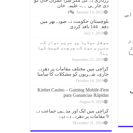
زرداری نے کی مگر سزا عمران خان کو
دی جارہی ہے، علیمہ خان
1
January 14, 2025
 اس
بلوچستان حکومت نے صوبے بھر میں
دفعہ 144 نافذ کردی
July 1, 2019
ر
سوشل میڈیا پر مریم نواز کے
ر
سنہری سوٹ کے چرچے، قیمت کیا
ا
ہے؟
September 22, 2019
کراچی میں مختلف مقامات پر دھرنے
جاری، شہریوں کو مشکلات کا سامنا
October 14, 2019
ف
Kinbet Casino – Gaming Mobile‑First
para Ganancias Rápidas
August 6, 2026
کراچی میں ایک اور مذہبی جماعت نے
9 مقامات پر دھرنے دے دیے
December 31, 2024