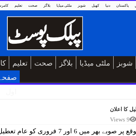
پاکستان
دنیا
کھیل
شوبز
ملٹی میڈیا
بلاگز
صحت
تعلیم
کامر
شوبز
ملٹی میڈیا
بلاگز
صحت
تعلیم
کا
صفحہ
اول
9 Views
لاہور: پنجاب حکومت نے بسنت کے موقع پر صوبے بھر میں 6 اور 7 فروری کو عام تع