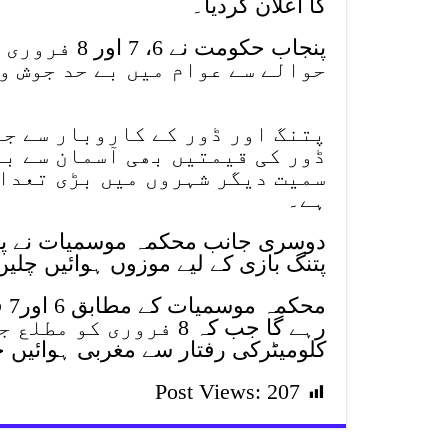
کا اعلان کردیا۔
پنجاب حکومت
حوالے سے عوام میں بے حد جوش و
پتنگ اور ڈور کے کاروبار سے جڑ
ڈور کی قیمتیں بھی آسمان سے با
سمیت دیگر شہروں میں بڑی تعدا
ہے۔
دوسری جانب محکمہ موسمیات نے پیش
پتنگ بازی کے لیے موزوں ہوائیں چلی
مح
کلومیٹرکی رفتار سے مغربی ہوائیں 
Post Views:
207