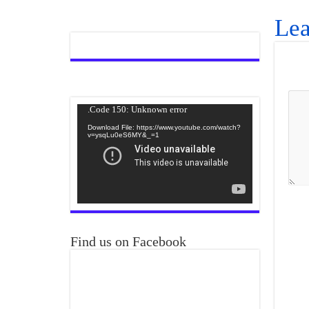
Lea
Video
Code 150: Unknown error.
Player
Download File: https://www.youtube.com/watch?
v=ysqLu0eS6MY&_=1
Find us on Facebook