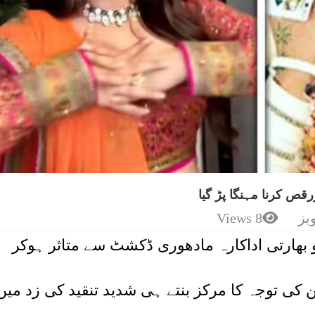
ص کرنا مہنگا پڑ گیا
بز
8 Views
 بھارتی اداکارہ مادھوری ڈکشٹ سے متاثر ہوکر
کی توجہ کا مرکز بنتے ہی شدید تنقید کی زد میں