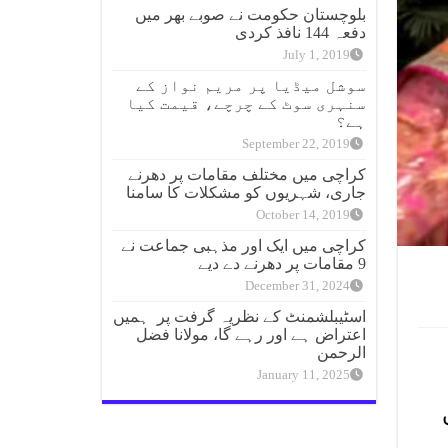
بلوچستان حکومت نے صوبے بھر میں
دفعہ 144 نافذ کردی
July 1, 2019
سوشل میڈیا پر مریم نواز کے
سنہری سوٹ کے چرچے، قیمت کیا
ہے؟
September 22, 2019
کراچی میں مختلف مقامات پر دھرنے
جاری، شہریوں کو مشکلات کا سامنا
October 14, 2019
کراچی میں ایک اور مذہبی جماعت نے
9 مقامات پر دھرنے دے دیے
December 31, 2024
اسٹیبلشمنٹ کے نظریہ گرفت پر ہمیں
اعتراض ہے اور رہے گا، مولانا فضل
الرحمن
January 11, 2025