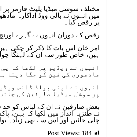
مختلف سوشل میڈیا پلیٹ فارمز پر ام
میں انہوں نے بالی ووڈ اداکارہ ماد
پر رقص کیا۔
رقص کے دوران انہوں نے گہرے اورنج 
امر خان اس بات کا ذکر کر چکی ہ
ہیں، خاص طور سے ان کے لہنگا چولی
انہوں نے ویڈیو پر لکھا کہ پی 
مادھوری کی فین کو جگا دیتا ہے
انہوں نے اپنی بولڈ ڈانس ویڈیو
پر سوشل میڈیا صارفین کی جانب 
بعض صارفین نے ان کے لباس کو حد سے
نے طنزیہ انداز میں لکھا کہ بہن، پا
چلی جائیں اور اس سے بھی زیادہ بول
Post Views:
184