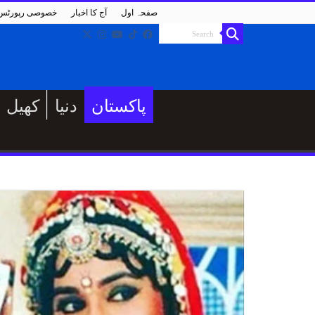
صفحہ اول
آج کا اخبار
خصوصی رپورٹس
پاکستان
دنیا
کھیل