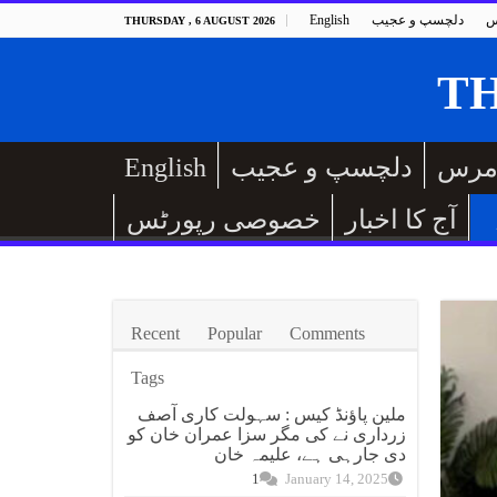
س
دلچسپ و عجیب
English
THURSDAY , 6 AUGUST 2026
مرس
دلچسپ و عجیب
English
آج کا اخبار
خصوصی رپورٹس
Recent
Popular
Comments
Tags
ملین پاؤنڈ کیس : سہولت کاری آصف
زرداری نے کی مگر سزا عمران خان کو
دی جارہی ہے، علیمہ خان
1
January 14, 2025