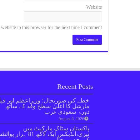
Website
ebsite in this browser for the next time I comment.
Recent Posts
خطے کی صورتحال؛ وزیراعظم اور فیل
مارشل کا اعلیٰ سطح وفد کے ساتھ
دورۂ سعودی عرب
August 6, 2026
پاکستان سٹاک مارکیٹ میں
تیزی،انڈیکس ایک لاکھ 81 ہزار پو
کی حد پر بحال