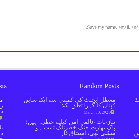
Save my name, email, and w
sts
Random Posts
ڈ
معطل ایجنٹ کی کمپنی سے ایک سابق
مل
کپتان کا گہرا تعلق نکلا
زر
دی
March 30, 2025
تنازعات عالمی امن کیلیے خطرہ ہیں؛
پاک بھارت جنگ خطرناک ثابت ہو
بل
ائنٹس
سکتی تھی، اسحاق ڈار
دفعہ 