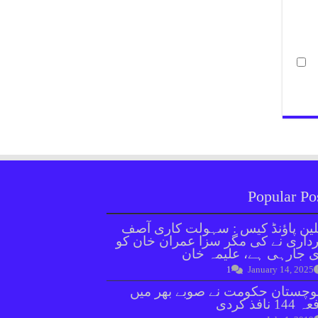
Popular Po
ین پاؤنڈ کیس : سہولت کاری آصف
داری نے کی مگر سزا عمران خان کو
 جارہی ہے، علیمہ خان
1
January 14, 2025
وچستان حکومت نے صوبے بھر میں
144 نافذ کردی