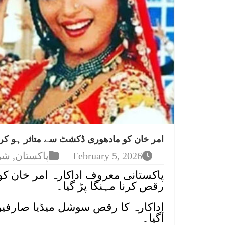
امر خان کو مادھوری ڈکشٹ سے متاثر ہو کررق
February 5, 2026
پاکستان
,
شو
پاکستانی معروف اداکارہ امر خان کو
رقص کرنا مہنگا پڑ گیا۔
اداکارہ کا رقص سوشل میڈیا صارفین 
آگیا۔