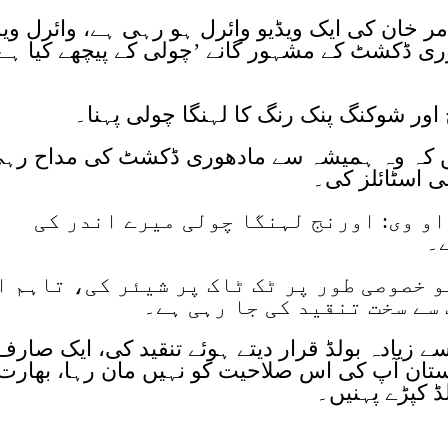
ر خان کی ایک ویڈیو وائرل ہو رہی ہے، وائرل ویڈ
ھوری ڈکشٹ کے مشہور گانے ’چولی کے پیچھے کیا ہے
اور شوکنگ پنک رنگ کا لہنگا چولی پہنا۔
یں کہ وہ ہمیشہ سے مادھوری ڈکشٹ کی مداح رہ
 اسٹائلز کی۔
او وی: اورنج لہنگا چولی میرے اندر کی
۔
 خصوصی طور پر ٹک ٹاک پر شیئر کی، تاہم ا
سے سخت تنقید کی جا رہی ہے۔
 زیادہ بولڈ قرار دیتے ہوئے تنقید کی، ایک صارف
کستان آپ کی اس صلاحیت کو نہیں مان رہا، بھارت
ڈ کپڑے پہنیں۔