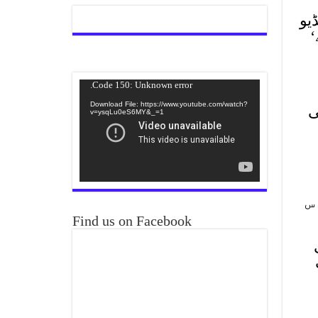
یو
‘
Video
Code 150: Unknown error.
Player
Download File: https://www.youtube.com/watch?
ی
v=ysqLu0eS6MY&_=1
س
Find us on Facebook