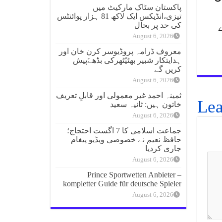
پاکستان سٹاک مارکیٹ میں
تیزی،انڈیکس ایک لاکھ 81 ہزار پوائنٹس
کی حد پر بحال
دے
August 6, 2026
معروف ڈرامہ پروڈیوسر کرن خان اور
ہدایتکار شبیر بھٹیًٹھرکی بڈھےًپیش
کریں گے
August 6, 2026
ثمینہ احمد غیر معمولی اور قابلِ تعریف
Lea
خاتون ہیں: ثانیہ سعید
August 6, 2026
جماعت اسلامی کا 7 اگست احتجاج؛
حافظ نعیم نے خصوصی ویڈیو پیغام
جاری کردیا
August 6, 2026
Prince Sportwetten Anbieter –
kompletter Guide für deutsche Spieler
August 6, 2026