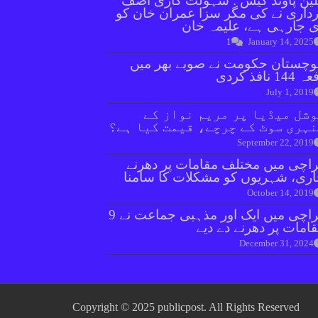
ین پاؤنڈ کیس : سہولت کاری آصف
داری نے کی مگر سزا عمران خان کو
 جارہی ہے، علیمہ خان
1
January 14, 2025
وچستان حکومت نے صوبے بھر میں
144 نافذ کردی
July 1, 2019
شل میڈیا پر مریم نواز کے
ہری سوٹ کے چرچے، قیمت کیا ہے؟
September 22, 2019
اچی میں مختلف مقامات پر دھرنے
ری، شہریوں کو مشکلات کا سامنا
October 14, 2019
کراچی میں ایک اور مذہبی جماعت نے 9
امات پر دھرنے دے دیے
December 31, 2024
Copyright © 2025 publicpost. All Rights Reserved