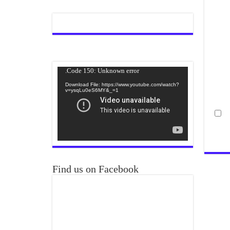
Video
Code 150: Unknown error.
Player
Download File: https://www.youtube.com/watch?
v=ysqLu0eS6MY&_=1
Find us on Facebook