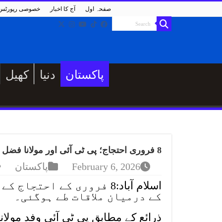
صفحہ اول
آج کا اخبار
خصوصی رپورٹس
پاکستان
دنیا
کھیل
8 فروری احتجاج؛ پی ٹی آئی اور مولانا فضل الرحمان کے درمیان ملاقات طے
February 6, 2026
پاکستان
اسلام آباد:8 فروری کے اح
کے درمیان ملاقات طے ہوگئی۔
ذرائع کے مطابق پی ٹی آئی وفد مول