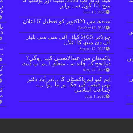
ڈ
فیفا ورلڈ کپ 2026:کینیڈا اور بوسنیا کا
مل
میچ 1-1 گول سے برابر
زر
دی
June 13, 2026
سندھ میں 20اکتوبر کو تعطیل کا اعلان
بل
October 10, 2025
ائنٹس
دفعہ 
جولائی 2025 کیلئے آئی سی سی پلیئر
آف دی منتھ کا اعلان
سو
August 12, 2025
سن
پاکستان میں عیدالاضحیٰ کب ہوگی؟
یں
ذوالحج کے چاند سے متعلق اہم اپ ڈیٹ
کر
May 27, 2025
جا
ایم کیو ایم پاکستان کا بہادر آباد دفتر
ف
بھی قبضے کی جگہ پر بنا ہوا ہے،
جماعت اسلامی
مق
June 1, 2026