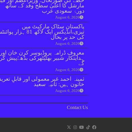
خطے کی صورتحال؛ وزیراعظم اور فیل
مارشل کا اعلیٰ سطح وفد کے ساتھ
دورۂ سعودی عرب
August 6, 2026
پاکستان سٹاک مارکیٹ میں
تیزی،انڈیکس ایک لاکھ 81 ہزار پو
کی حد پر بحال
August 6, 2026
معروف ڈرامہ پروڈیوسر کرن خان اور
ہدایتکار شبیر بھٹیًٹھرکی بڈھےًپیش کر
گے
August 6, 2026
ثمینہ احمد غیر معمولی اور قابلِ تعری
خاتون ہیں: ثانیہ سعید
August 6, 2026
Contact Us