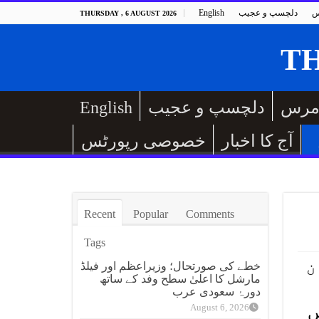
س
دلچسپ و عجیب
English
THURSDAY , 6 AUGUST 2026
مرس
دلچسپ و عجیب
English
آج کا اخبار
خصوصی رپورٹس
Recent
Popular
Comments
Tags
ن
خطے کی صورتحال؛ وزیراعظم اور فیلڈ
مارشل کا اعلیٰ سطح وفد کے ساتھ
دورۂ سعودی عرب
August 6, 2026
ں