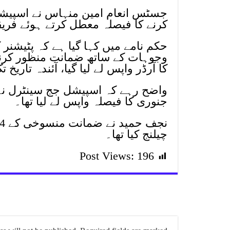
جسٹس انعام امین منہاس نے اسپیشل
کرنے کا فیصلہ معطل کرتے ہوئے فریق
وجوہات کے ساتھ ضمانت منظور کرنے ک
کا آرڈر واپس لے لیا گیا، آئندہ تا
جنوری کا فیصلہ واپس لے لیا تھا۔
چیلنج کیا تھا۔
Post Views:
196