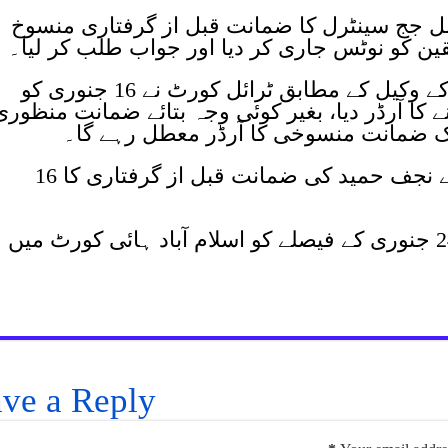
 جج سینٹرل کا ضمانت قبل از گرفتاری منسوخ
ین کو نوٹس جاری کر دیا اور جواب طلب کر لیا۔
حکم نامے میں کہا گیا ہے کہ پٹیشنر کے وکیل کے مطابق ٹرائل کورٹ نے 16 جنوری کو
ا آرڈر دیا، بغیر کوئی وجہ بتائے ضمانت منظوری
ریخ تک ضمانت منسوخی کا آرڈر معطل رہے گا۔
واضح رہے کہ اسپیشل جج سینٹرل نے نجف حمید کی ضمانت قبل از گرفتاری کا 16
نجف حمید نے ضمانت منسوخی کے 24 جنوری کے فیصلے کو اسلام آباد ہائی کورٹ میں
ve a Reply