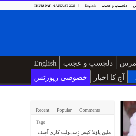
س
دلچسپ و عجیب
English
THURSDAY , 6 AUGUST 2026
مرس
دلچسپ و عجیب
English
آج کا اخبار
خصوصی رپورٹس
Recent
Popular
Comments
Tags
ملین پاؤنڈ کیس : سہولت کاری آصف