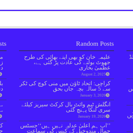
sts
Random Posts
ڈ
علیمہ خان کو بھی اپنے بھائی کی طرح
مل
جھوٹ بولنے کی عادت پڑ گئی ہے،
زر
عظمیٰ بخاری
دی
August 2, 2025
کراچی: اتحاد ٹاؤن میں منی کوچ کی ٹکر
بل
ائنٹس
سے 5 سالہ بچہ جاں بحق
دفعہ 
January 3, 2026
انگلش ٹیم وائٹ بال کرکٹ سیریز کیلئے
سو
سری لنکا پہنچ گئی
سن
یں
January 19, 2026
’’اب ہم اعلیٰ عدلیہ نہیں ہیں‘‘جسٹس
کر
جمال مندوخیل کے کیس کی سماعت
جا