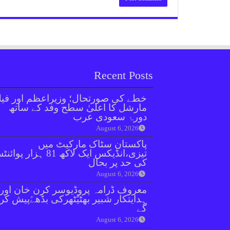
Recent Posts
خطے کی صورتحال؛ وزیراعظم اور فیل
مارشل کا اعلیٰ سطح وفد کے ساتھ
دورۂ سعودی عرب
August 6, 2026
پاکستان سٹاک مارکیٹ میں
تیزی،انڈیکس ایک لاکھ 81 ہزار پو
کی حد پر بحال
August 6, 2026
معروف ڈرامہ پروڈیوسر کرن خان اور
ہدایتکار شبیر بھٹیًٹھرکی بڈھےًپیش کر
گے
August 6, 2026