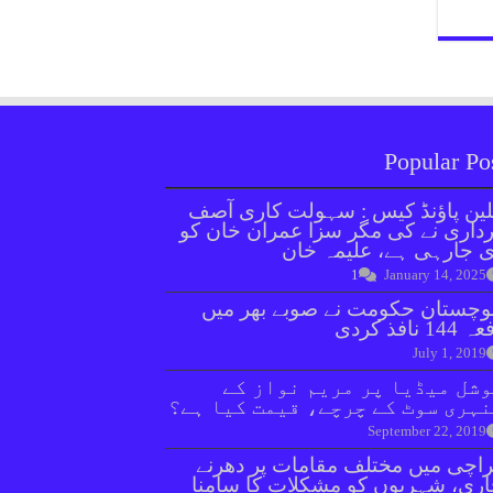
Popular Po
ین پاؤنڈ کیس : سہولت کاری آصف
داری نے کی مگر سزا عمران خان کو
 جارہی ہے، علیمہ خان
1
January 14, 2025
وچستان حکومت نے صوبے بھر میں
144 نافذ کردی
July 1, 2019
شل میڈیا پر مریم نواز کے
ہری سوٹ کے چرچے، قیمت کیا ہے؟
September 22, 2019
اچی میں مختلف مقامات پر دھرنے
ری، شہریوں کو مشکلات کا سامنا