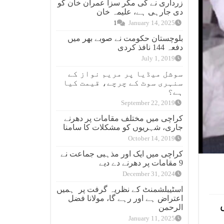
زرداری نے کی مگر سزا عمران خان کو
دی جارہی ہے، علیمہ خان
1
January 14, 2025
بلوچستان حکومت نے صوبے بھر میں
دفعہ 144 نافذ کردی
July 1, 2019
سوشل میڈیا پر مریم نواز کے
سنہری سوٹ کے چرچے، قیمت کیا
ہے؟
September 22, 2019
کراچی میں مختلف مقامات پر دھرنے
جاری، شہریوں کو مشکلات کا سامنا
October 14, 2019
کراچی میں ایک اور مذہبی جماعت نے
9 مقامات پر دھرنے دے دیے
December 31, 2024
اسٹیبلشمنٹ کے نظریہ گرفت پر ہمیں
اعتراض ہے اور رہے گا، مولانا فضل
الرحمن
January 11, 2025