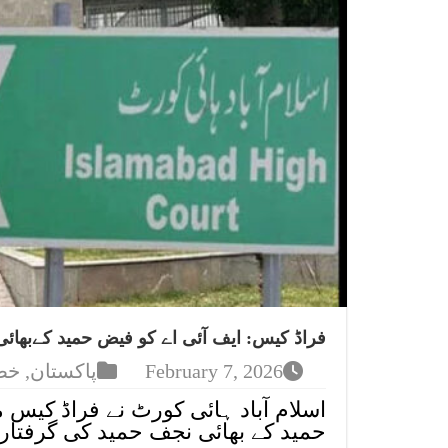
فراڈ کیس: ایف آئی اے کو فیض حمید کےبھائی
February 7, 2026
پاکستان
,
خص
اسلام آباد ہائی کورٹ نے فراڈ کیس 
حمید کے بھائی نجف حمید کی گرفتار