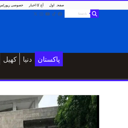
صفحہ اول
آج کا اخبار
خصوصی رپورٹس
پاکستان
دنیا
کھیل