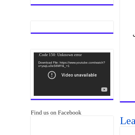
Video
Code 150: Unknown error.
Player
Download File: https://www.youtube.com/watch?
v=ysqLu0eS6MY&_=1
Find us on Facebook
Lea