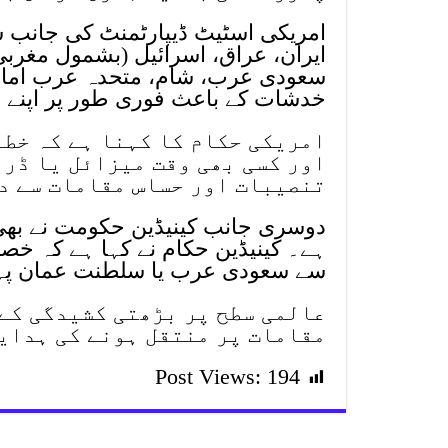
امریکی اسٹیٹ ڈیپارٹمنٹ کی جانب سے
ایران، عراق، اسرائیل (بشمول مغربی 
سعودی عرب، شام، متحدہ عرب امار
خدشات کے باعث فوری طور پر اپنے ط
امریکی حکام کا کہنا ہے کہ خطے
اور کسی بھی وقت میزائل یا ڈرو
تنصیبات اور حساس مقامات سے دو
دوسری جانب کینیڈین حکومت نے بھی
ہے۔ کینیڈین حکام نے کہا ہے کہ خصوص
سے سعودی عرب یا سلطنت عمان پہ
عالمی سطح پر بڑھتی کشیدگی کے
مقامات پر منتقل ہونے کی ہدای
Post Views:
194