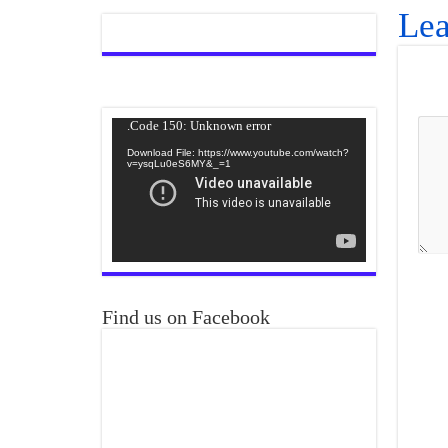
Lea
Video
Code 150: Unknown error.
Player
Download File: https://www.youtube.com/watch?
v=ysqLu0eS6MY&_=1
Find us on Facebook