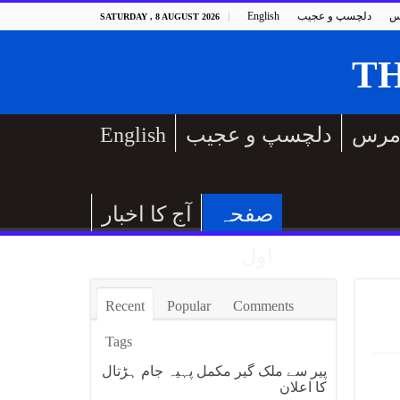
س
دلچسپ و عجیب
English
SATURDAY , 8 AUGUST 2026
مرس
دلچسپ و عجیب
English
صفحہ
آج کا اخبار
اول
Recent
Popular
Comments
Tags
پیر سے ملک گیر مکمل پہیہ جام ہڑتال
کا اعلان