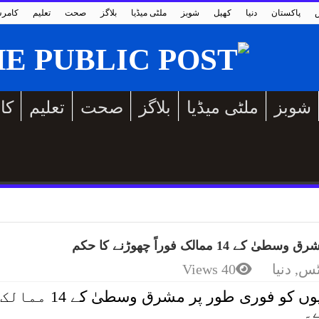
پاکستان
دنیا
کھیل
شوبز
ملٹی میڈیا
بلاگز
صحت
تعلیم
کامر
شوبز
ملٹی میڈیا
بلاگز
صحت
تعلیم
کا
لک فوراً چھوڑنے کا حکم
ٹس
,
دنیا
40 Views
واشنگٹن / اوٹاوا: امریکا نے اپنے شہریوں کو فوری طور پر مشرق وسطیٰ کے 14 ممالک
۔