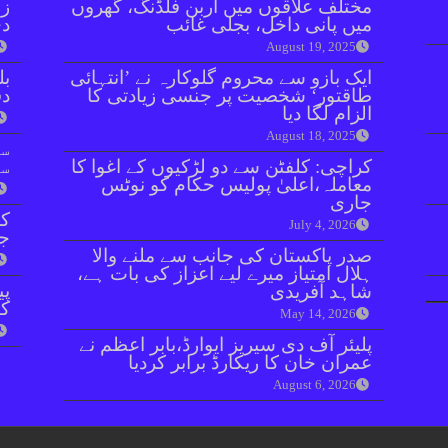
مختلف علاقوں میں اربن فلڈنگ، گھروں
زر
میں پانی داخل، بجلی غائب
دی
August 19, 2025
ایک بازو سے محروم گلوکارہ نے ’انتہائی
بل
طاقتور‘ شخصیت پر جنسی زیادتی کا
دفعہ 
الزام لگا دیا
August 18, 2025
سو
کراچی: کلفٹن سے دو لڑکیوں کے اغوا کا
سن
معاملہ،اعلیٰ پولیس حکام کو نوٹس
جاری
کر
July 4, 2026
جا
صدر پاکستان کی جانب سے ملنے والا
ہلال امتیاز میرے لیے اعزاز کی بات ہے،
پی
شاہد آفریدی
کا
May 14, 2026
پلیئر آف دی سیریز ایوارڈ،بابر اعظم نے
عمران خان کا ریکارڈ برابر کردیا
August 6, 2026