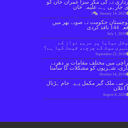
داری نے کی مگر سزا عمران خان کو
 جارہی ہے، علیمہ خان
1
January 14, 2025
وچستان حکومت نے صوبے بھر میں
144 نافذ کردی
July 1, 2019
شل میڈیا پر مریم نواز کے
ہری سوٹ کے چرچے، قیمت کیا ہے؟
September 22, 2019
اچی میں مختلف مقامات پر دھرنے
ری، شہریوں کو مشکلات کا سامنا
October 14, 2019
ر سے ملک گیر مکمل پہیہ جام ہڑتال
 اعلان
August 8, 2026