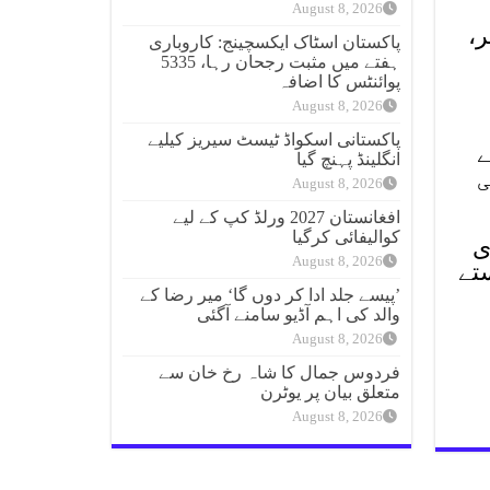
August 8, 2026
،
پاکستان اسٹاک ایکسچینج: کاروباری
ہفتے میں مثبت رجحان رہا، 5335
پوائنٹس کا اضافہ
August 8, 2026
پاکستانی اسکواڈ ٹیسٹ سیریز کیلیے
ے
انگلینڈ پہنچ گیا
ی
August 8, 2026
افغانستان 2027 ورلڈ کپ کے لیے
کوالیفائی کرگیا
ی
August 8, 2026
تے
’پیسے جلد ادا کر دوں گا‘ میر رضا کے
والد کی اہم آڈیو سامنے آگئی
August 8, 2026
فردوس جمال کا شاہ رخ خان سے
متعلق بیان پر یوٹرن
August 8, 2026