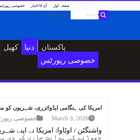
صفحہ اول
آج کا اخبار
خصوصی رپورٹس
پاکستان
دنیا
کھیل
خصوصی رپورٹس
امریکا کی ہنگامی ایڈوائزری، شہریوں کو مشرق وسطیٰ کے 14 مما
March 3, 2026
خصوصی رپور
چھوڑنے کی ہدایت جاری کر دی ہے