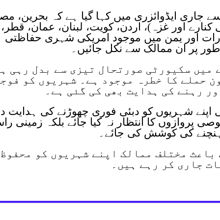
 جاری ایڈوائزری میں کہا گیا ہے کہ بحرین، مصر
کنارے اور غزہ)، اردن، کویت، لبنان، عمان، قطر،
ات اور یمن میں موجود امریکی شہری حفاظتی
ور پر ان ممالک سے نکل جائیں۔
 میں سکیورٹی صورتحال تیزی سے بدل رہی ہ
ن حملے کا خطرہ موجود ہے۔ شہریوں کو فوج
ر رہنے کی ہدایت بھی کی گئی ہے۔
 اپنے شہریوں کو دبئی فوری چھوڑنے کی ہدایت د
ی پروازوں کا انتظار نہ کیا جائے بلکہ زمینی راس
نچنے کی کوشش کی جائے۔
 باعث مختلف ممالک اپنے شہریوں کو محفوظ
ات جاری کر رہے ہیں۔