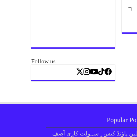
Follow us
Popular Po
ین پاؤنڈ کیس : سہولت کاری آصف