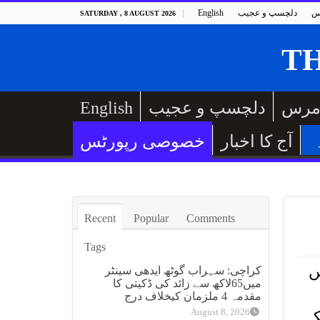
س
دلچسپ و عجیب
English
SATURDAY , 8 AUGUST 2026
مرس
دلچسپ و عجیب
English
آج کا اخبار
خصوصی رپورٹس
Recent
Popular
Comments
Tags
ں
کراچی: سہراب گوٹھ ایدھی سینٹر
میں65لاکھ سے زائد کی ڈکیتی کا
مقدمہ 4 ملزمان کیخلاف درج
August 8, 2026
کرلیا جبکہ