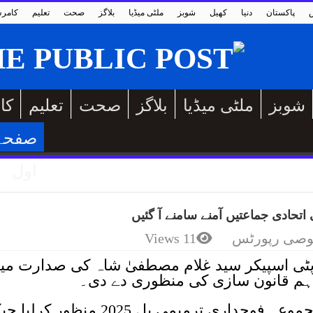
پاکستان
دنیا
کھیل
شوبز
ملٹی میڈیا
بلاگز
صحت
تعلیم
کامر
شوبز
ملٹی میڈیا
بلاگز
صحت
تعلیم
کا
صفحہ
اول
ادی جماعتیں آمنے سامنے آ گئیں
صی رپورٹس
11 Views
 ڈپٹی اسپیکر سید غلام مصطفیٰ شاہ کی صدارت می
اہم قانون سازی کی منظوری دے دی۔
اجلاس کے دوران قومی اسمبلی نے مجموعہ فوجداری ترمیمی بل 2025 منظور 