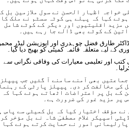
ی خواجہ اظہار الحسن نے سول ملازمین بل ک
 ہوئے کہا کہ پہلے ہی کوٹہ سسٹم نے ملک کا
ں مزید اقلیتیوں اور دیگر کے کوٹے شامل
اتین کے کوٹے بھی ڈالے جا رہے ہیں۔
ر ڈاکٹر طارق فضل چوہدری اور اپوزیشن لیڈر محمو
ی کے لیے متعلقہ قائمہ کمیٹی کو بھیج دیا گیا۔
کتب اور تعلیمی معیارات کی وفاقی نگرانی سے
ماعتیں بھی آمنے سامنے آ گئیں جب پیپلز
ل کی مخالفت کر دی۔ پیپلز پارٹی کے رہنما
 کے بل پر اعتراضات اٹھاتے ہوئے کہا کہ 
س پر مزید غور کی ضرورت ہے۔
نے مؤقف اختیار کیا کہ بل کمیٹی سے پاس ہ
ٹی اسپیکر غلام مصطفیٰ شاہ نے بل مؤخر کر
پارلیمانی امور نے حمایت کرتے ہوئے کہا 