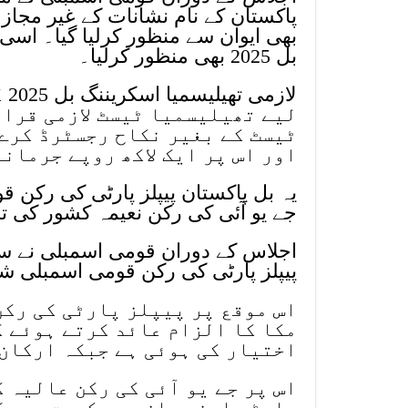
بھی ایوان سے منظور کرلیا گیا۔ اسی
بل 2025 بھی منظور کرلیا۔
لا
لیے تھیلیسمیا ٹیسٹ لازمی قرار
ٹیسٹ کے بغیر نکاح رجسٹرڈ کرے 
اور اس پر ایک لاکھ روپے جرمان
یہ بل پاکستان پیپلز پارٹی کی رکن ق
جے یو آئی کی رکن نعیمہ کشور کی 
پیپلز پارٹی کی رکن قومی اسمبلی شا
اس موقع پر پیپلز پارٹی کی رکن 
مکا کا الزام عائد کرتے ہوئے ک
اختیار کی ہوئی ہے جبکہ ارکان 
اس پر جے یو آئی کی رکن عالیہ 
پارٹی اپنے بلز پر حکومت پر مک