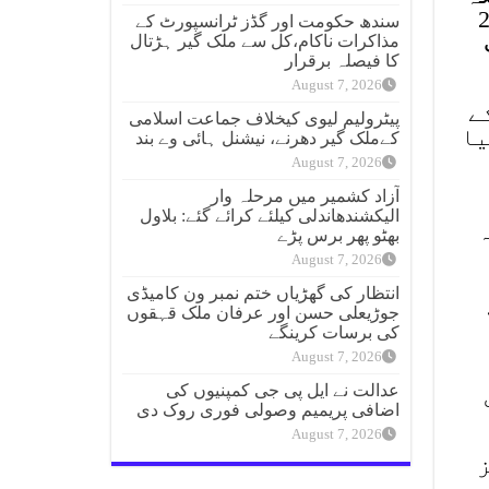
لق ترمیمی بل 2025
سندھ حکومت اور گڈز ٹرانسپورٹ کے
مذاکرات ناکام،کل سے ملک گیر ہڑتال
کا فیصلہ برقرار
August 7, 2026
کے
پیٹرولیم لیوی کیخلاف جماعت اسلامی
یا
کےملک گیر دھرنے، نیشنل ہائی وے بند
August 7, 2026
آزاد کشمیر میں مرحلہ وار
الیکشندھاندلی کیلئے کرائے گئے: بلاول
ہ
بھٹو پھر برس پڑے
August 7, 2026
انتظار کی گھڑیاں ختم نمبر ون کامیڈی
جوڑیعلی حسن اور عرفان ملک قہقوں
کی برسات کرینگے
August 7, 2026
عدالت نے ایل پی جی کمپنیوں کی
اضافی پریمیم وصولی فوری روک دی
August 7, 2026