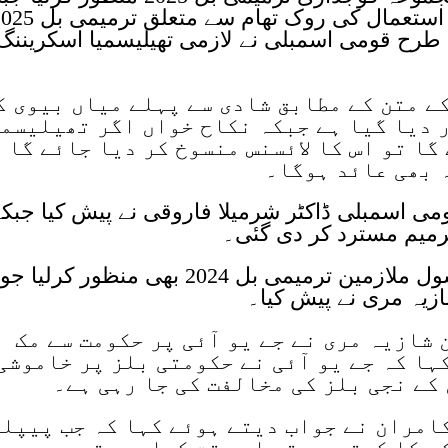
پاکستان کے نام نشانات کے غیر مجاز استعمال کی روک تھام سے متع
 طرح قومی اسمبلی نے لازمی تھیلیسمیا اسکریننگ
زمی تھیلیسمیا اسکریننگ بل 2025 کے متن کے مطابق شادی سے پہلے میاں بیوی 
 دیا گیا ہے جبکہ نکاح خواں اگر تھیلیسم
گا تو اس کا لائسنس منسوخ کر دیا جائے گا
ہ بھی عائد ہوگا۔
ومی اسمبلی ڈاکٹر شرمیلا فاروقی نے پیش کیا جبک
ترمیم مسترد کر دی گئی۔
اجلاس کے دوران قومی اسمبلی نے سول ملازمین ترمیمی بل 2024 بھی منظور کرلیا جو
زیہ مری نے پیش کیا۔
شازیہ مری نے جے یو آئی پر حکومت سے مک
ہا کہ جے یو آئی نے حکومتی بلز پر خاموشی
کے نجی بلز کی مخالفت کی جا رہی ہے۔
کامران نے جواب دیتے ہوئے کہا کہ جب پیپلز
 مکا کرتی ہے تو اس وقت کہاں ہوتے ہیں۔