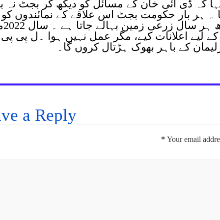
ہا کہ ڈی آئی خان کے مسائل کو دیکھ کر بجٹ نہ بنا
گا ۔ ہر بار حکومت بجٹ اس علاقے کے نمائندوں کو
پوچھے بغیر بنا د
کے لیے اعلانات کیے، مگر عمل نہیں ہوا ۔ل پی پی
یمان کے باہر بھوک ہڑتال کروں گا۔
ve a Reply
*
Your email addres