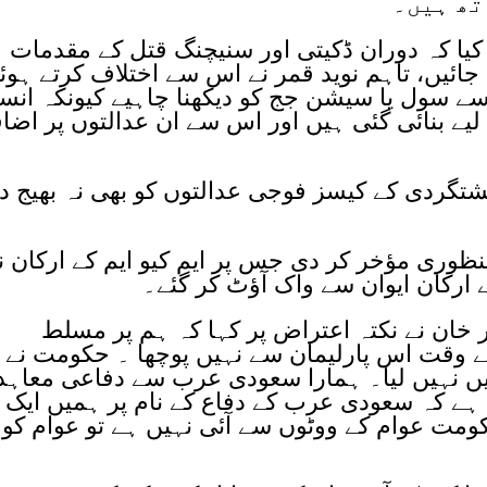
تھ ہیں۔
یا کہ دوران ڈکیتی اور سنیچنگ قتل کے مقدمات
ائیں، تاہم نوید قمر نے اس سے اختلاف کرتے ہوئ
ے سول یا سیشن جج کو دیکھنا چاہیے کیونکہ انسد
ے بنائی گئی ہیں اور اس سے ان عدالتوں پر اضا
ہشتگردی کے کیسز فوجی عدالتوں کو بھی نہ بھیج د
ظوری مؤخر کر دی جس پر ایم کیو ایم کے ارکان ن
کے ارکان ایوان سے واک آؤٹ کر گئے۔
ر خان نے نکتہ اعتراض پر کہا کہ ہم پر مسلط
ے وقت اس پارلیمان سے نہیں پوچھا ۔ حکومت نے
 میں نہیں لیا۔ ہمارا سعودی عرب سے دفاعی معاہد
ہا ہے کہ سعودی عرب کے دفاع کے نام پر ہمیں ایک ا
مت عوام کے ووٹوں سے آئی نہیں ہے تو عوام کو