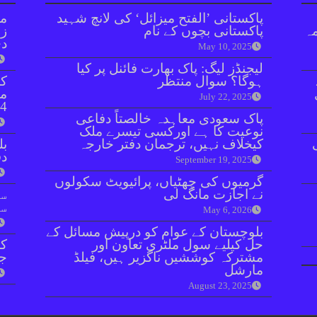
پاکستانی ’الفتح میزائل‘ کی لانچ شہید
مل
مہ
پاکستانی بچوں کے نام
زر
دی
May 10, 2025
لیجنڈز لیگ: پاک بھارت فائنل پر کیا
ہوگا؟ سوال منتظر
کر
July 22, 2025
4 ملزمان کیخلاف درج
پاک سعودی معاہدہ خالصتاً دفاعی
نوعیت کا ہے اورکسی تیسرے ملک
کیخلاف نہیں، ترجمان دفتر خارجہ
بل
دفعہ 
September 19, 2025
گرمیوں کی چھٹیاں، پرائیویٹ سکولوں
نے اجازت مانگ لی
سو
سن
May 6, 2026
بلوچستان کے عوام کو درپیش مسائل کے
حل کیلیے سول ملٹری تعاون اور
کر
مشترکہ کوششیں ناگزیر ہیں، فیلڈ
جا
مارشل
August 23, 2025