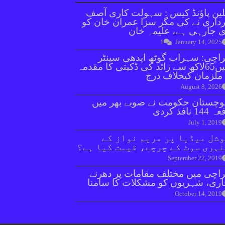
ین پاؤنڈ کیس : سہولت کاری آصف
داری نے کی مگر سزا عمران خان کو
 جارہی ہے، علیمہ خان
1
January 14, 2025
اچی: سہراب گوٹھ ایدھی سینٹر
میں65لاکھ سے زائد کی ڈکیتی کا مقدمہ
August 8, 2026
وچستان حکومت نے صوبے بھر میں
144 نافذ کردی
July 1, 2019
شل میڈیا پر مریم نواز کے
ہری سوٹ کے چرچے، قیمت کیا ہے؟
September 22, 2019
اچی میں مختلف مقامات پر دھرنے
ری، شہریوں کو مشکلات کا سامنا
October 14, 2019