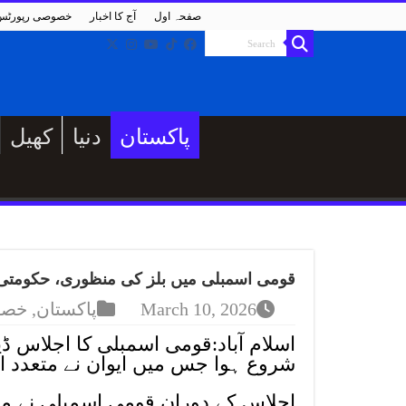
صفحہ اول
آج کا اخبار
خصوصی رپورٹس
پاکستان
دنیا
کھیل
قومی اسمبلی میں بلز کی منظوری، حکومتی اتح
March 10, 2026
پاکستان
,
خصو
اسلام آباد:قومی اسمبلی کا اجلاس
شروع ہوا جس میں ایوان نے متعدد 