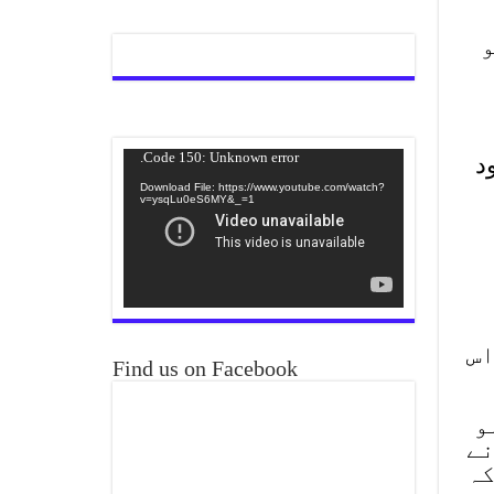
و
Video
Code 150: Unknown error.
د
Player
Download File: https://www.youtube.com/watch?
v=ysqLu0eS6MY&_=1
اس
Find us on Facebook
و
نے
کہ