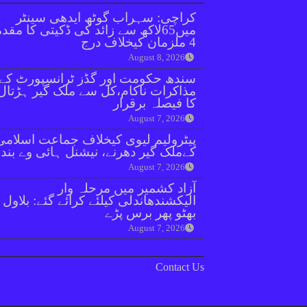
کراچی: سہراب گوٹھ ایدھی سینٹر
میں65لاکھ سے زائد کی ڈکیتی کا مقد
4 ملزمان کیخلاف درج
August 8, 2026
سندھ حکومت اور گڈز ٹرانسپورٹ کے
مذاکرات ناکام،کل سے ملک گیر ہڑتال
کا فیصلہ برقرار
August 7, 2026
پیٹرولیم لیوی کیخلاف جماعت اسلامی
کےملک گیر دھرنے، نیشنل ہائی وے بند
August 7, 2026
آزاد کشمیر میں مرحلہ وار
الیکشندھاندلی کیلئے کرائے گئے: بلاول
بھٹو پھر برس پڑے
August 7, 2026
Contact Us