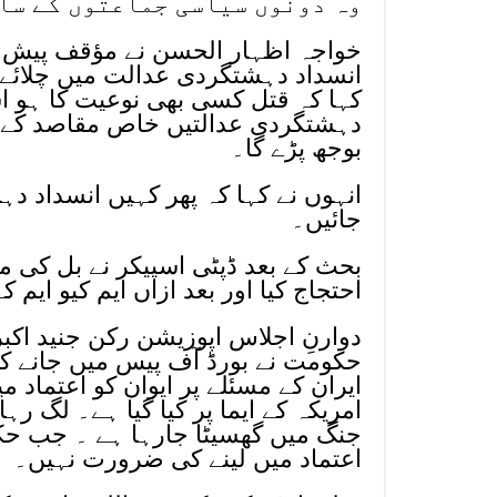
وہ دونوں سیاسی جماعتوں کے سا
خواجہ اظہار الحسن نے مؤقف پیش ک
انسداد دہشتگردی عدالت میں چلائے ج
کہا کہ قتل کسی بھی نوعیت کا ہو اس
دہشتگردی عدالتیں خاص مقاصد کے لی
بوجھ پڑے گا۔
انہوں نے کہا کہ پھر کہیں انسداد د
جائیں۔
بحث کے بعد ڈپٹی اسپیکر نے بل کی من
احتجاج کیا اور بعد ازاں ایم کیو ایم 
دوارنِ اجلاس اپوزیشن رکن جنید اکب
حکومت نے بورڈ آف پیس میں جانے ک
ایران کے مسئلے پر ایوان کو اعتماد
امریکہ کے ایما پر کیا گیا ہے۔ لگ ر
جنگ میں گھسیٹا جارہا ہے ۔ جب حکو
اعتماد میں لینے کی ضرورت نہیں۔