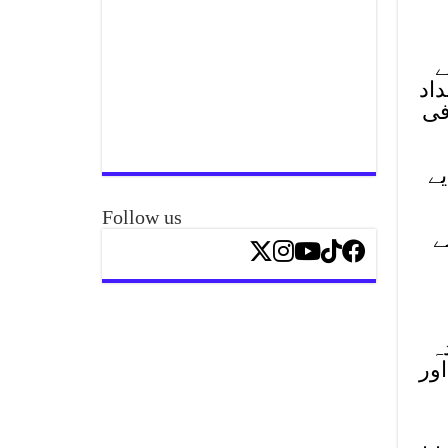
ے
اد
فی
یے
Follow us
ے
ہ
ور