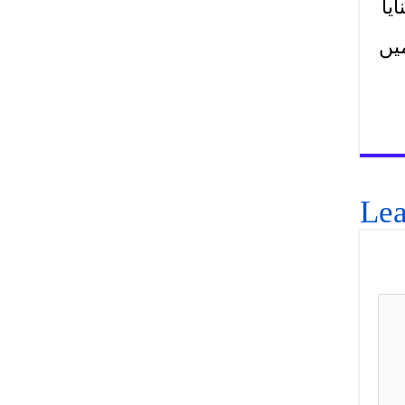
یا
یتی ہے ۔ دریائے سندھ ہر سال زرعی زمین بہالے جاتا ہے ۔ سال 2022میں
Lea