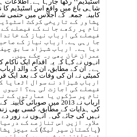
اسٹیڈیم‘‘ رکھا جارہا ہے۔اطلاعات ہیں
شاہی باغ میں واقع اس اسٹیڈیم کا 
کابینہ جمعہ کے اجلاس میں حتمی ش
پشاور کے تاریخی کرکٹ اسٹیڈیم 
نام پر رکھے جانے کے فیصلے کے 
فیصلے کی ارباب نیاز کے خاندان
جا رہی ہے۔ارباب نیاز کے صاحب
دیا ہے۔ ارباب شہزاد سابق چیف
عمران خان بھی رہ چکے ہیں۔
انہوں نے کہا کہ یہ اقدام ایک ناک
ہے۔ ان کے مطابق، ان کے والد ارباب
کمیٹی نے ان کی وفات کے بعد ایک قرار
ارباب شہزاد نے سوال اٹھایا کہ
فیصلے کی اجازت لی ہے؟ انہوں ن
نام پر سڑکوں یا عمارتوں کے نا
ارباب نے 2013 میں صوبائی 
کی ہدایات کے مطابق، کسی بھی زن
نہیں کی جائے گی۔ انہوں نے زور دے کر
علاوہ ازیں اس تنازعے کے درمیا
(پاکستان سپر لیگ) کے میچز پشا
فرنچائزز نے شہر میں کھیلنے سے