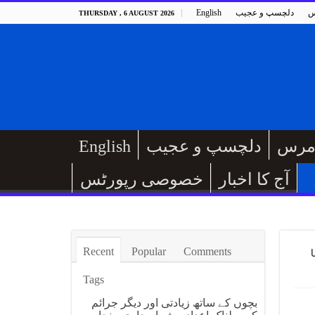
س
دلچسپ و عجیب
English
THURSDAY , 6 AUGUST 2026
مرس
دلچسپ و عجیب
English
آج کا اخبار
خصوصی رپورٹس
Recent
Popular
Comments
ا
Tags
بچوں کے ساتھ زیادتی اور دیگر جرائم