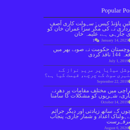
Popular Po
ین پاؤنڈ کیس : سہولت کاری آصف
داری نے کی مگر سزا عمران خان کو
 جارہی ہے، علیمہ خان
1
January 14, 2025
وچستان حکومت نے صوبے بھر میں
144 نافذ کردی
July 1, 2019
شل میڈیا پر مریم نواز کے
ہری سوٹ کے چرچے، قیمت کیا ہے؟
September 22, 2019
اچی میں مختلف مقامات پر دھرنے
ری، شہریوں کو مشکلات کا سامنا
October 14, 2019
وں کے ساتھ زیادتی اور دیگر جرائم
ہولناک اعداد و شمار جاری، پنجاب
رفہرست
August 6, 2026