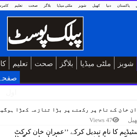
پاکستان
دنیا
کھیل
شوبز
ملٹی میڈیا
بلاگز
صحت
تعلیم
کامر
شوبز
ملٹی میڈیا
بلاگز
صحت
تعلیم
کا
صفحہ
اول
ن خان کے نام پر رکھنے پر بڑا تنازعہ کھڑا ہوگی
ھیل
47 Views
ٹیڈیم کا نام تبدیل کرکے ’’عمران خان کرکٹ