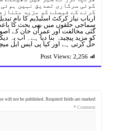
کوئی سرکاری تصدیق نہیں ہوئی 
کرنے کے فیصلے کو مزید متنازع
ارباب نیاز کرکٹ اسٹیڈیم کا نام تبد
سماجی حلقوں میں بھی بحث کا باعث 
گئی مخالفت اور عمران خان کے اصولو
کو مزید پیچیدہ بنا دیا ہے۔ اب یہ د
حل کرتی ہے اور کیا پی ایس ایل میچز
Post Views:
2,256
s will not be published.
Required fields are marked
*
Comment