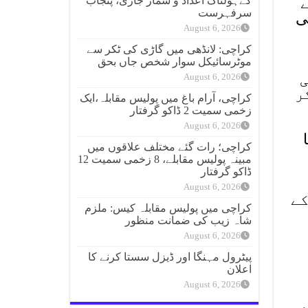
کےہولناک اعداد و شمار جاری، پنجاب
ے
سرفہرست
ی
August 6, 2026
کراچی: لانڈھی میں گاڑی کی ٹکر سے
موٹرسائیکل سوار شخص جاں بحق
ی
August 6, 2026
ر
کراچی، آرام باغ میں پولیس مقابلہ،ایک
زخمی سمیت 2 ڈاکو گرفتار
August 6, 2026
کراچی؛ رات گئے مختلف علاقوں میں
مبینہ پولیس مقابلے، 8 زخمی سمیت 12
ڈاکو گرفتار
August 6, 2026
کے
کراچی میں پولیس مقابلہ کیس: ملزم
شاہ زیب کی ضمانت منظور
August 6, 2026
پیٹرول مہنگا اور ڈیزل سستا کرنے کا
اعلان
August 6, 2026
ھی