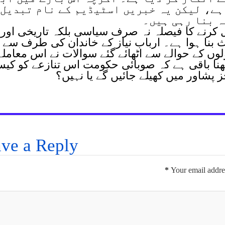
ہے، لیکن یہ خبریں اسٹیڈیم کے نام تبدیل
ہ بنا رہی ہیں۔
یل کرنے کا فیصلہ نہ صرف سیاسی بلکہ تاریخی اور
بنا ہوا ہے۔ ارباب نیاز کے خاندان کی طرف سے 
ں کے حوالے سے اٹھائے گئے سوالات نے اس معاملے
یکھنا باقی ہے کہ صوبائی حکومت اس تنازعے کو کی
 پشاور میں کھیلے جائیں گے یا نہیں؟
ve a Reply
*
Your email addres