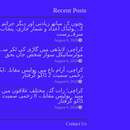
Recent Posts
بچوں کے ساتھ زیادتی اور دیگر جرائم
کےہولناک اعداد و شمار جاری، پنجاب
سرفہرست
August 6, 2026
کراچی: لانڈھی میں گاڑی کی ٹکر سے
موٹرسائیکل سوار شخص جاں بحق
August 6, 2026
کراچی، آرام باغ میں پولیس مقابلہ،ای
زخمی سمیت 2 ڈاکو گرفتار
August 6, 2026
کراچی؛ رات گئے مختلف علاقوں میں
مبینہ
ڈاکو گرفتار
August 6, 2026
Contact Us