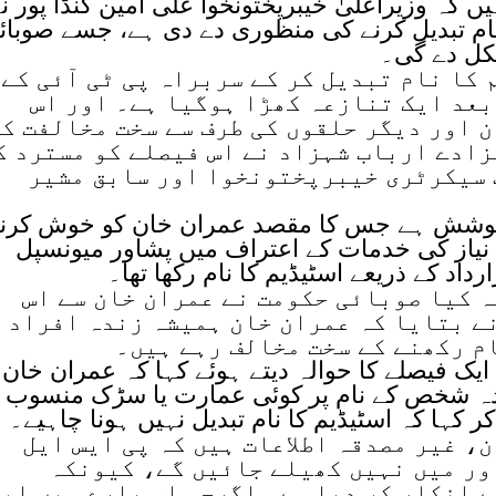
 کہ وزیراعلیٰ خیبرپختونخوا علی امین گنڈا پور ن
نام تبدیل کرنے کی منظوری دے دی ہے، جسے صوبائ
کل دے گی۔
کا نام تبدیل کر کے سربراہ پی ٹی آئی کے
بعد ایک تنازعہ کھڑا ہوگیا ہے۔ اور اس
 اور دیگر حلقوں کی طرف سے سخت مخالفت ک
زادے ارباب شہزاد نے اس فیصلے کو مسترد ک
 سیکرٹری خیبرپختونخوا اور سابق مشیر
ام کوشش ہے جس کا مقصد عمران خان کو خوش کرنا
 نیاز کی خدمات کے اعتراف میں پشاور میونسپل
داد کے ذریعے اسٹیڈیم کا نام رکھا تھا۔
 کیا صوبائی حکومت نے عمران خان سے اس
ے بتایا کہ عمران خان ہمیشہ زندہ افراد 
م رکھنے کے سخت مخالف رہے ہیں۔
کابینہ کے ایک فیصلے کا حوالہ دیتے ہوئے کہا کہ عمران خان
دہ شخص کے نام پر کوئی عمارت یا سڑک منسوب
 کہا کہ اسٹیڈیم کا نام تبدیل نہیں ہونا چاہیے۔
ن، غیر مصدقہ اطلاعات ہیں کہ پی ایس ایل
ور میں نہیں کھیلے جائیں گے، کیونکہ
 انکار کر دیا ہے۔ اگرچہ اس بارے میں اب