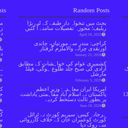
sts
Random Posts
بجٹ میں تنخواہ دار طبقے کے لیے بڑا
مل
ریلیف؛ مجوزہ تفصیلات سامنے آ گئیں
زر
دی
April 16, 2025
کراچی: مندر سے مورتیاں، چاندی
اورنقدی چرانے والاملزم گرفتار
بل
دفعہ 
January 21, 2026
کشمیری عوام کی خواہشات کے مطابق
ک
آزادی کی صبح جلد طلوع ہوگی، فیلڈ
سو
مارشل
سن
February 5, 2026
امریکا ایران معاہدہ: وزیر اعظم
کر
 پولیس مقابلے، 8 زخمی سمیت 12
پاکستان نے اسلام آباد مفاہمتی یاداشت
جا
پر بطور ثالث دستخط کردیے
June 18, 2026
بچ
ہرجانہ کیس: سپریم کورٹ نے ٹرائل
کے
کورٹ کوعمران خان کے خلاف کارروائی
س
سے روک دیا