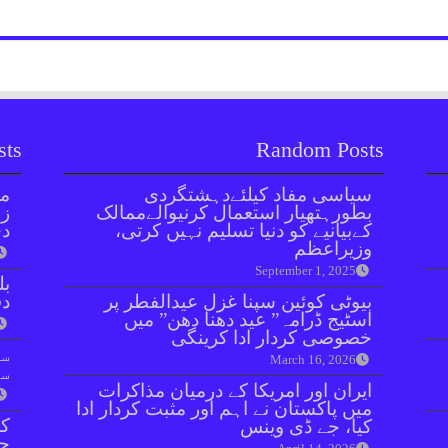
sts
Random Posts
سیاسی مفاد کیلئےدہشتگردی
مل
بطورہتھیار استعمال کرنیوالےممالک
زر
کےبیانیے کو دنیا تسلیم نہیں کرتی،
دی
وزیراعظم
September 1, 2025
بل
بیوٹی کوئین سپنا غزل عیدالفطر پر
دفعہ 
اسٹیج ڈرامہ” عید دھنا دھن” میں
خصوصی کردار ادا کرینگی
سو
March 16, 2026
سن
ایران اور امریکا کے درمیان مذاکرات
میں پاکستان نے اہم اور مثبت کردار ادا
کر
کیا، جے ڈی وینس
جا