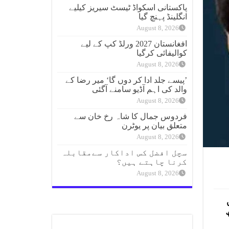
پاکستانی اسکواڈ ٹیسٹ سیریز کیلیے
انگلینڈ پہنچ گیا
August 8, 2026
افغانستان 2027 ورلڈ کپ کے لیے
کوالیفائی کرگیا
August 8, 2026
’پیسے جلد ادا کر دوں گا‘ میر رضا کے
والد کی اہم آڈیو سامنے آگئی
August 8, 2026
فردوس جمال کا شاہ رخ خان سے
متعلق بیان پر یوٹرن
August 8, 2026
سچل افضل کس اداکار سےمقابلہ
کرنا چاہتے ہیں؟
August 8, 2026