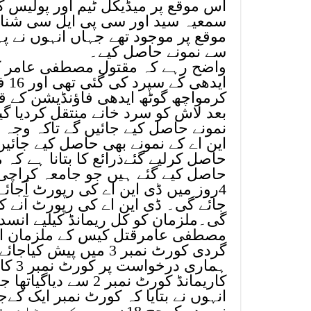
اس موقع پر میڈیکل ٹیم اور پولیس 
سمعیہ سید اور سی پی ایل سی شنا
موقع پر موجود تھے جہاں انہوں نے پہل
سے نمونے حاصل کیے۔
اید
کرمواچھ گوٹھ ایدھی فاؤنڈیشن کے 
بعد لاش کو سرد خانے منتقل کردیا گ
نمونے حاصل کیے جائیں گے تاکہ وجہ
این اے کے نمونے بھی حاصل کیے جائی
4روز میں ڈی این اے کی رپورٹ آجا
جائے گی۔ ڈی این اے کی رپورٹ آنے 
گی۔ملزمان کو کل ریمانڈ کیلیے انس
مصطفی عامرقتل کیس کے ملزمان ارمغ
گردی کورٹ نمبر 3 میں
کاریمانڈ کورٹ نمبر 
انہوں نے بتایا کہ کورٹ نمبر ایک کےج