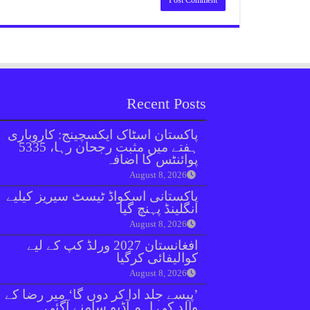
Recent Posts
پاکستان اسٹاک ایکسچینج: کاروباری
ہفتے میں مثبت رجحان رہا، 5335
پوائنٹس کا اضافہ
August 8, 2026
پاکستانی اسکواڈ ٹیسٹ سیریز کیلیے
انگلینڈ پہنچ گیا
August 8, 2026
افغانستان 2027 ورلڈ کپ کے لیے
کوالیفائی کرگیا
August 8, 2026
’پیسے جلد ادا کر دوں گا‘ میر رضا کے
والد کی اہم آڈیو سامنے آگئی