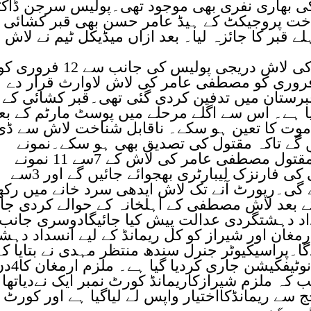
کی بھاری نفری بھی موجود تھی۔پولیس سرجن ڈاکٹ
خت پروجیکٹ کے ہیڈ عامر حسن بھی قبر کشائی 
ے قبر کا جائزہ لیا۔ بعد ازاں میڈیکل ٹیم نے لاش
واضح رہے کہ مقتول مصطفی عامر کی لاش دریجی پولیس کی جانب سے 12 فروری 
ھی کے سپرد کی گئی تھی اور 16 فروری کو مصطفی عامر کی لاش لاوارث قرار دے
قبرستان میں تدفین کردی گئی تھی۔قبر کشائی کے
یا ہے۔ اس سے اگلے مرحلے میں پوسٹ مارٹم کے بع
 موت کا تعین ہو سکے۔ ناقابل شناخت لاش سے ڈی
ں گے تاکہ مقتول کی تصدیق بھی ہو سکے۔نمونے
حاصل کرلیے گئےذرائع کا بتانا ہے کہ مقتول مصطفی عامر کی لاش کے 7سے 11 نمونے
حاصل کیے گئے ہیں جو جامعہ کراچی کی فارنزک لیبارٹری بھجوائے جائیں گے اور 3سے
ئے گی۔رپورٹ آنے تک لاش ایدھی سرد خانے میں رک
کے بعد لاش مصطفی کے اہلخانہ کے حوالے کردی جائ
داد دہشتگردی عدالت پیش کیا جائیگادوسری جانب
ان اور شیراز کو کل ریمانڈ کے لیے انسداد دہ
 پیش کیاجائےگا۔پراسیکیوٹر جنرل سندھ منتظر مہدی نے بتایا ک
ہماری درخواست پر کورٹ نمبر 3 کانوٹیفکیشن جاری کر
2 سے دیاگیاتھا جب کہ ملزم شیرازکاریمانڈ کورٹ نمبر ایک نےدیاتھا
ج سے ریمانڈکااختیار واپس لے لیاگیا ہے اور کورٹ