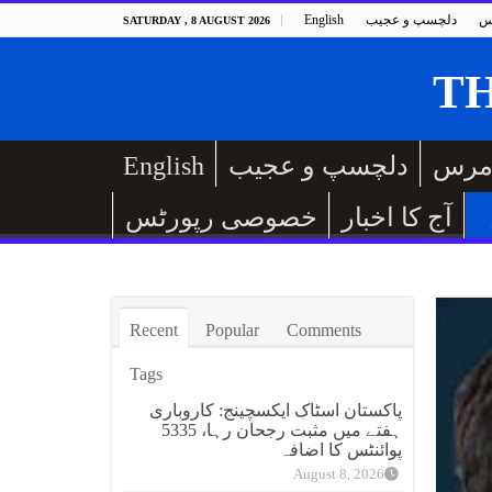
س
دلچسپ و عجیب
English
SATURDAY , 8 AUGUST 2026
مرس
دلچسپ و عجیب
English
آج کا اخبار
خصوصی رپورٹس
Recent
Popular
Comments
Tags
پاکستان اسٹاک ایکسچینج: کاروباری
ہفتے میں مثبت رجحان رہا، 5335
پوائنٹس کا اضافہ
August 8, 2026