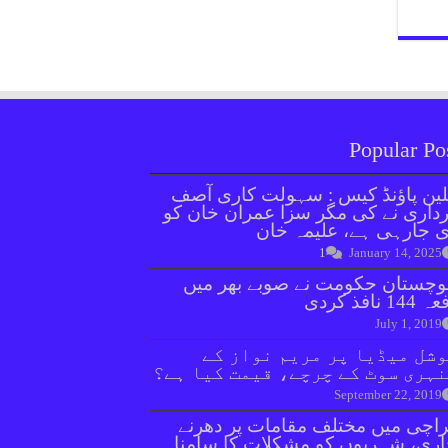
Popular Po
ین پاؤنڈ کیس : سہولت کاری آصف
داری نے کی مگر سزا عمران خان کو
 جارہی ہے، علیمہ خان
1
January 14, 2025
وچستان حکومت نے صوبے بھر میں
144 نافذ کردی
July 1, 2019
شل میڈیا پر مریم نواز کے
ہری سوٹ کے چرچے، قیمت کیا ہے؟
September 22, 2019
اچی میں مختلف مقامات پر دھرنے
ری، شہریوں کو مشکلات کا سامنا