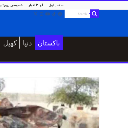
صفحہ اول
آج کا اخبار
خصوصی رپورٹس
پاکستان
دنیا
کھیل