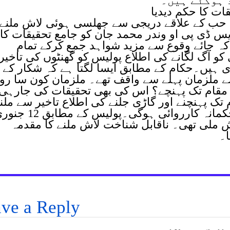
ات کا حکم دیدیا
حب کے علاقے دریجی سے جھلسی ہوئی لاش ملنے
س ڈی پی او وندر محمد جان کو جامع تحقیقات کا
کہ جائے وقوع سے مزید شواہد جمع کرکے تمام
کو آگ لگانے کی اطلاع پولیس کو گھنٹوں کی تاخیر
 ہیں۔حکام کے مطابق ایسا لگتا ہے کہ شکار کے
 ملزمان پہلے سے واقف تھے۔ ملزمان کون سا ر
 مقام تک پہنچے؟ اس کی بھی تحقیقات کی جارہی
تک پہنچنے اور گاڑی جلنے کی اطلاع تاخیر سے ملن
پر پولیس کی غفلت سامنے آئی تو محکمانہ کارروائی ہوگی۔پولیس کے م
 ملی تھی۔ ناقابل شناخت لاش ملنے کا مقدمہ
ا۔
ve a Reply