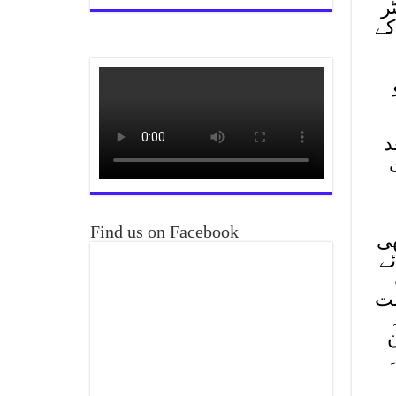
ر
کے
کو
د
Find us on Facebook
ھی
ے
شت
ہ
دیا گیا ہے۔ ملزم ارمغان کا4دن
۔