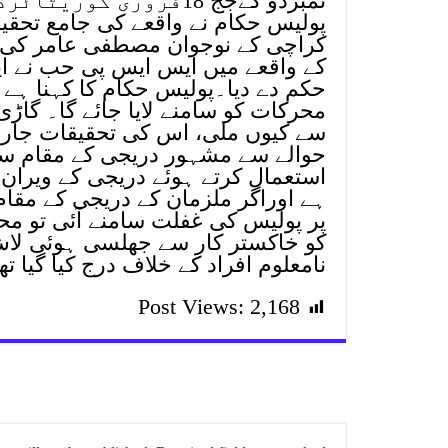
نمبردو کےجج 18فروری کوریٹائرڈ ہوگئے ہیں۔
پولیس حکام نے واقعے کی جامع تحقیق
کراچی کے نوجوان مصطفی عامر کی 
کے واقعے میں ایس ایس پی حب نے ای
حکم دے دیا۔پولیس حکام کا کہنا ہے 
محرکات کو سامنے لایا جائے گا۔ گاڑی 
سے کیوں ملی، اس کی تحقیقات جاری
حوالے سے مشہور دریجی کے مقام سے
استعمال کرتے ہوئے دریجی کے ویران
ہے اوراگر ملزمان کے دریجی کے مقام 
کو خاکستر کار سے جھلسی ہوئی لاش
نامعلوم افراد کے خلاف درج کیا گیا تھ
Post Views:
2,168