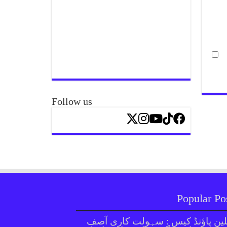
Follow us
Popular Po
ین پاؤنڈ کیس : سہولت کاری آصف