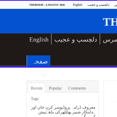
س
دلچسپ و عجیب
English
THURSDAY , 6 AUGUST 2026
مرس
دلچسپ و عجیب
English
صفحہ
اول
Recent
Popular
Comments
Tags
معروف ڈرامہ پروڈیوسر کرن خان اور
ہدایتکار شبیر بھٹیًٹھرکی بڈھےًپیش
کریں گے