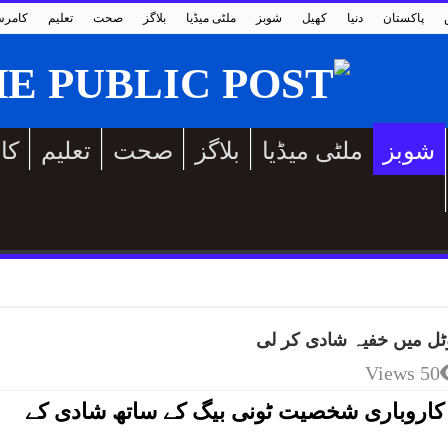
پاکستان
دنیا
کھیل
شوبز
ملٹی میڈیا
بلاگز
صحت
تعلیم
کامر
شوبز
ملٹی میڈیا
بلاگز
صحت
تعلیم
کا
ل میں خفیہ شادی کر لی
50 Views
 کاروباری شخصیت ٹونی بیگ کے ساتھ شادی کے