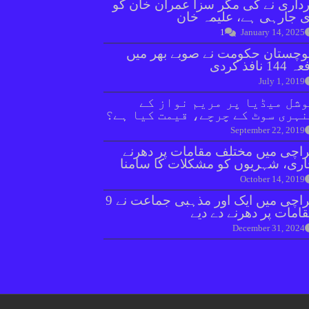
داری نے کی مگر سزا عمران خان کو
 جارہی ہے، علیمہ خان
1
January 14, 2025
وچستان حکومت نے صوبے بھر میں
144 نافذ کردی
July 1, 2019
شل میڈیا پر مریم نواز کے
ہری سوٹ کے چرچے، قیمت کیا ہے؟
September 22, 2019
اچی میں مختلف مقامات پر دھرنے
ری، شہریوں کو مشکلات کا سامنا
October 14, 2019
کراچی میں ایک اور مذہبی جماعت نے 9
امات پر دھرنے دے دیے
December 31, 2024