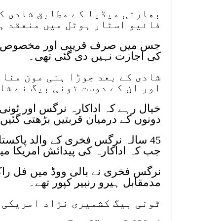
بھارتی میڈیا کے مطابق شادی کی
فائیو اسٹار ہوٹل میں منعقد ہ
جس میں صرف قریبی اور مخصوص لوگ
کی اجازت نہیں دی گئی تھی۔
شادی کے بعد جوڑا ہنی مون منان
اور ان کے دوست ٹونی بیگ نے شا
دونوں کے درمیان قربتیں بڑھتی گئیں
45 سالہ نرگس فخری کے والد پاکست
جب کہ اداکارہ کی پیدائش امریکا م
نرگس فخری نے بالی ووڈ میں فل راک
مدمقابل ہیرو رنبیر کپور تھے۔
ٹونی بیگ کشمیری نژاد امریکی ہ