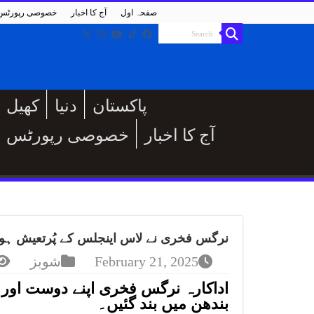
صفحہ اول
آج کا اخبار
خصوصی رپورٹس
پاکستان
دنیا
کھیل
آج کا اخبار
خصوصی رپورٹس
نرگس فخری نے لاس اینجلس کے پُرتعیش ہوٹ
February 21, 2025
شوبز
اداکارہ نرگس فخری اپنے دوست اور
بندھن میں بند گئیں۔