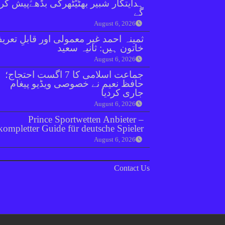
ہدایتکار شبیر بھٹیًٹھرکی بڈھےًپیش کر
گے
August 6, 2026
ثمینہ احمد غیر معمولی اور قابلِ تعری
خاتون ہیں: ثانیہ سعید
August 6, 2026
جماعت اسلامی کا 7 اگست احتجاج؛
حافظ نعیم نے خصوصی ویڈیو پیغام
جاری کردیا
August 6, 2026
Prince Sportwetten Anbieter –
kompletter Guide für deutsche Spieler
August 6, 2026
Contact Us