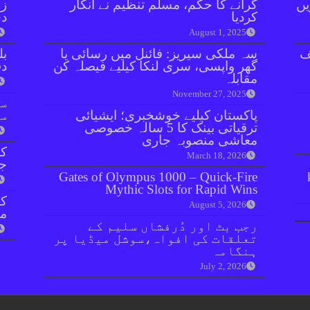
یں
گرانے کا حکم، مسلم تنظیم نے انکار
زر
کردیا
دی
August 1, 2025
ف
سہ ملکی سیریز: فائنل میں رسائی یا
بل
گھر واپسی، سری لنکا کیلیے فیصلہ کن
دفعہ 
مقابلہ
November 27, 2025
سو
پاکستان کیلیے خوشخبری؛ ایشیائی
سن
ترقیاتی بینک کا 5 سالہ خصوصی
معاشی منصوبہ جاری
کر
March 18, 2026
جا
Gates of Olympus 1000 – Quick‑Fire
Mythic Slots for Rapid Wins
August 5, 2026
مق
رجب بٹ اور دُرفشاں سلیم کے
تعلقات کی افواہ،سوشل میڈیا پر
ہنگامہ
July 2, 2026