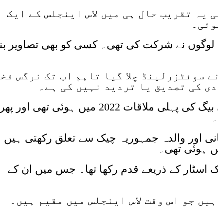
 یہ تقریب حال ہی میں لاس اینجلس کے ایک
وئی۔
وں نے شرکت کی تھی۔ کسی کو بھی تصاویر بنا
ے سوئٹزرلینڈ چلا گیا تاہم اب تک نرگس فخ
دی کی تصدیق یا تردید نہیں کی ہے۔
خیال رہے کہ اداکارہ نرگس اور ٹونی بیگ کی پہلی ملاقات 2022 میں ہوئی تھی اور پھر
۔
انی اور والدہ جمہوریہ چیک سے تعلق رکھتی ہیں
یں ہوئی تھی۔
 اسٹار کے ذریعے قدم رکھا تھا۔ جس میں ان کے
یں جو اس وقت لاس اینجلس میں مقیم ہیں۔