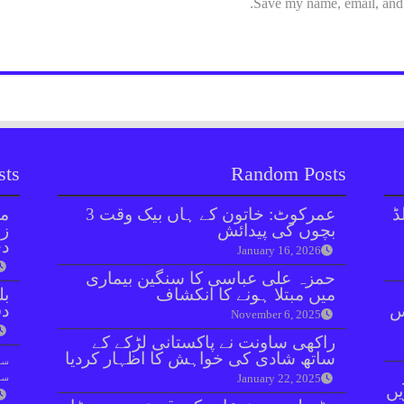
Save my name, email, and w
sts
Random Posts
ڈ
عمرکوٹ: خاتون کے ہاں بیک وقت 3
مل
بچوں کی پیدائش
زر
دی
January 16, 2026
حمزہ علی عباسی کا سنگین بیماری
میں مبتلا ہونے کا انکشاف
بل
ائنٹس
دفعہ 
November 6, 2025
راکھی ساونت نے پاکستانی لڑکے کے
ساتھ شادی کی خواہش کا اظہار کردیا
سو
سن
January 22, 2025
یں