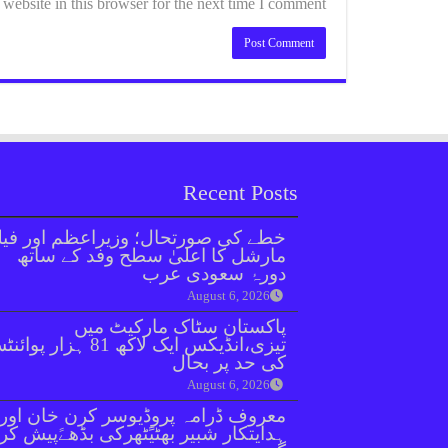
ebsite in this browser for the next time I comment.
Recent Posts
خطے کی صورتحال؛ وزیراعظم اور فیل
مارشل کا اعلیٰ سطح وفد کے ساتھ
دورۂ سعودی عرب
August 6, 2026
پاکستان سٹاک مارکیٹ میں
تیزی،انڈیکس ایک لاکھ 81 ہزار پو
کی حد پر بحال
August 6, 2026
معروف ڈرامہ پروڈیوسر کرن خان اور
ہدایتکار شبیر بھٹیًٹھرکی بڈھےًپیش کر