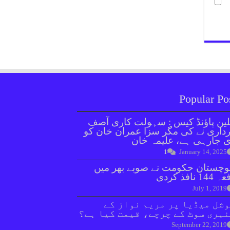
Popular Po
ین پاؤنڈ کیس : سہولت کاری آصف
داری نے کی مگر سزا عمران خان کو
 جارہی ہے، علیمہ خان
1
January 14, 2025
وچستان حکومت نے صوبے بھر میں
144 نافذ کردی
July 1, 2019
شل میڈیا پر مریم نواز کے
ہری سوٹ کے چرچے، قیمت کیا ہے؟
September 22, 2019