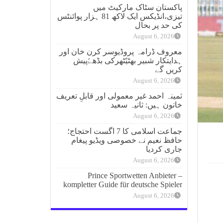
پاکستان سٹاک مارکیٹ میں
تیزی،انڈیکس ایک لاکھ 81 ہزار پوائنٹس
کی حد پر بحال
August 6, 2026
معروف ڈرامہ پروڈیوسر کرن خان اور
ہدایتکار شبیر بھٹیًٹھرکی بڈھےًپیش
کریں گے
August 6, 2026
ثمینہ احمد غیر معمولی اور قابلِ تعریف
خاتون ہیں: ثانیہ سعید
August 6, 2026
جماعت اسلامی کا 7 اگست احتجاج؛
حافظ نعیم نے خصوصی ویڈیو پیغام
جاری کردیا
August 6, 2026
Prince Sportwetten Anbieter –
kompletter Guide für deutsche Spieler
August 6, 2026