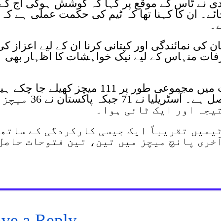
دی نے ٹاس کے موقع پر کہا کہ کوشش ہوگی آج کے
 جائے۔ ان کا کہنا تھا کہ ٹیم کی حکمت عملی ہے کہ
ے۔
ن کی نمائندگی اور کپتانی کرنا ان کے لیے اعزاز کی
عرفات منہاس کے لیے نیک خواہشات کا اظہار بھی
دونوں ٹیموں کے درمیان ون ڈے کرکٹ میں مجموعی طور پر 111 میچز کھیلے جا چ
جن میں آسٹریلیا کو واضح برتری حاصل ہے۔ آسٹریلیا نے 71 جبکہ پاکستان نے 36 میچز
یجہ اور ایک ٹائی ہوا۔
یمیں تقریباً ایک جیسی کارکردگی کے ساتھ
ٓخری پانچ میچز میں تین، تین فتوحات حاصل
ve a Reply