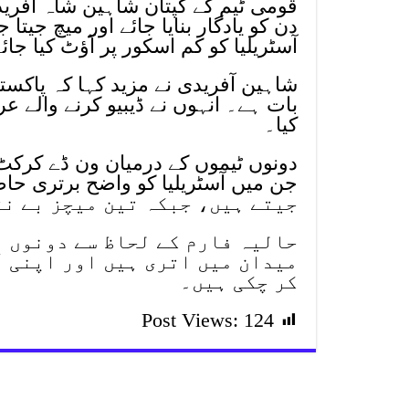
قومی ٹیم کے کپتان شاہین شاہ آفری
دن کو یادگار بنایا جائے اور میچ جیتا
آسٹریلیا کو کم اسکور پر آؤٹ کیا جائ
شاہین آفریدی نے مزید کہا کہ پاکستا
بات ہے۔ انہوں نے ڈیبیو کرنے والے 
کیا۔
جیتے ہیں، جبکہ تین میچز بے نت
حالیہ فارم کے لحاظ سے دونوں ٹ
میدان میں اتری ہیں اور اپنی ا
کر چکی ہیں۔
Post Views:
124