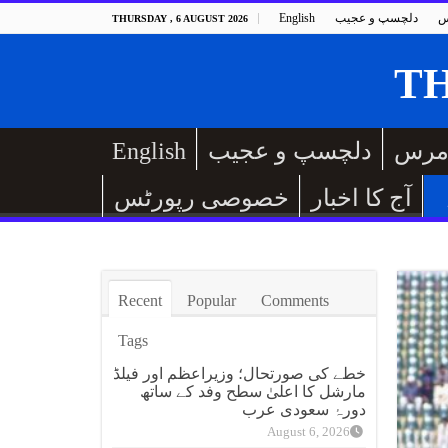
س
دلچسپ و عجیب
English
THURSDAY , 6 AUGUST 2026
مرس
دلچسپ و عجیب
English
آج کا اخبار
خصوصی رپورٹس
Recent
Popular
Comments
Tags
خطے کی صورتحال؛ وزیراعظم اور فیلڈ
مارشل کا اعلیٰ سطح وفد کے ساتھ
دورۂ سعودی عرب
August 6, 2026