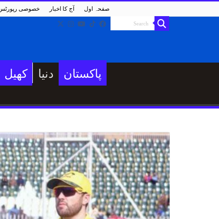
صفحہ اول
آج کا اخبار
خصوصی رپورٹس
پاکستان
دنیا
کھیل