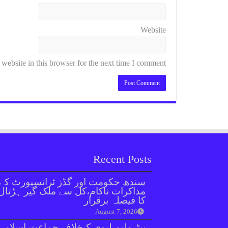
Website
ebsite in this browser for the next time I comment.
Recent Posts
سندھ حکومت اور گڈز ٹرانسپورٹ کے
مذاکرات ناکام،کل سے ملک گیر ہڑتال
کا فیصلہ برقرار
August 7, 2026
پیٹرولیم لیوی کیخلاف جماعت اسلامی