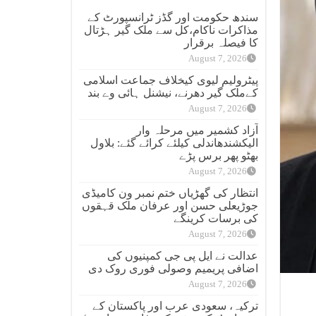
سندھ حکومت اور گڈز ٹرانسپورٹ کے
مذاکرات ناکام،کل سے ملک گیر ہڑتال
کا فیصلہ برقرار
August 7, 2026
پیٹرولیم لیوی کیخلاف جماعت اسلامی
کےملک گیر دھرنے، نیشنل ہائی وے بند
August 7, 2026
آزاد کشمیر میں مرحلہ وار
الیکشندھاندلی کیلئے کرائے گئے: بلاول
بھٹو پھر برس پڑے
August 7, 2026
انتظار کی گھڑیاں ختم نمبر ون کامیڈی
جوڑیعلی حسن اور عرفان ملک قہقوں
کی برسات کرینگے
August 7, 2026
عدالت نے ایل پی جی کمپنیوں کی
اضافی پریمیم وصولی فوری روک دی
August 7, 2026
ترکیہ، سعودی عرب اور پاکستان کے