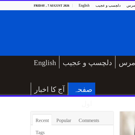
مرس
دلچسپ و عجیب
English
FRIDAY , 7 AUGUST 2026
مرس
دلچسپ و عجیب
English
صفحہ
آج کا اخبار
اول
Recent
Popular
Comments
Tags