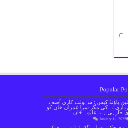
Popular Po
ین پاؤنڈ کیس : سہولت کاری آصف
داری نے کی مگر سزا عمران خان کو
 جارہی ہے، علیمہ خان
1
January 14, 2025
دھ حکومت اور گڈز ٹرانسپورٹ کے