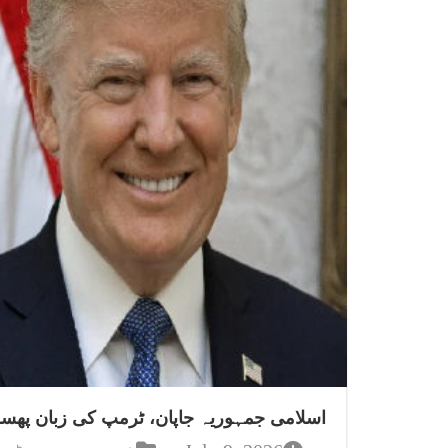
اسلامی جمہوریہ جاپان، ٹرمپ کی زبان پھس