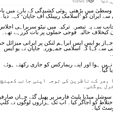
,
دنیا
9 Views
سطیٰ میں بڑھتی ہوئی کشیدگی کے بارے میں با
ے ایران کو ’اسلامک ریپبلک آف جاپان‘ کہہ دیا۔
نب سے یہ تبصرہ ترکیہ میں نیٹو سربراہی اجلاس
ان کیخلاف حالیہ فوجی حملوں پر بات کررہے تھے۔
ہاز یو ایس ایس ابراہم لنکن پر ایرانی میزائل حم
 سے کہا کہ اسلامی جمہوریہ جاپان نے یو ایس
یں ہوا اور اپنے ریمارکس کو جاری رکھتے ہوئے
ا گیا۔
 بھر کے ناظرین کی توجہ اپنی جانب کھینچ
ئرل ہوگئی۔
 سوشل میڈیا پلیٹ فارمز پر پھیل گئے جہاں صارفی
اختلاط کو اجاگر کیا۔ اب تک ہزاروں لوگوں نے کلپ
وسٹ کیا۔