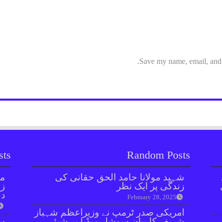
Save my name, email, and w
sts
Random Posts
شہید مولانا حامد الحق حقانی کی
مل
زندگی پر ایک نظر
زر
دی
February 28, 2025
امریکی صدر ٹرمپ نے وزیراعظم شہباز
شریف کا بیان سوشل میڈیا پر شیئر
سن