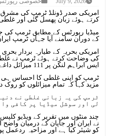
July 9, 2026
خصوصی رپورٹس
امریکی صدر ڈونلڈ ٹرمپ کی مشرق و
کرتے ہوئے زبان پھسل گئی اور غلطی س
میڈیا رپورٹس کے مطابق ٹرمپ کی جا
کے دوران سامنے آیا جہاں ٹرمپ ایر
امریکی بحریہ کے طیارہ بردار بحری ج
کی وضاحت کرتے ہوئے ٹرمپ نے غلطی
ایس ابراہم لنکن پر 111 میزائل داغے۔
ٹرمپ کو اپنی غلطی کا احساس ہی نہ
مزید کہا کہ تمام میزائلوں کو روک دی
ٹرمپ کی یہ زبانی غلطی نے دنیا
لی اور سوشل میڈیا پر کافی وا
چند منٹوں میں تقریر کے ویڈیو کلپس
نے ایران اور جاپان کے درمیان واضح 
کو شیئر کیا ہے اور مزاحیہ ردعمل پ