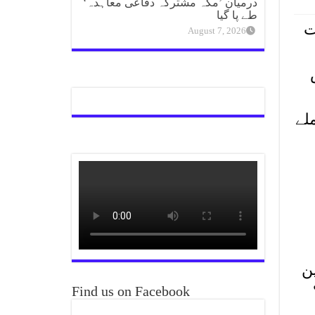
درمیان ’مکہ مشترکہ دفاعی معاہدہ‘
طے پا گیا
ت
August 7, 2026
لے
ن
Find us on Facebook