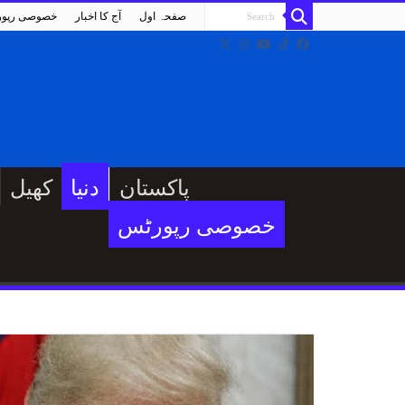
صفحہ اول
آج کا اخبار
خصوصی رپو
پاکستان
دنیا
کھیل
خصوصی رپورٹس